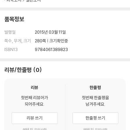
품목정보
발행일
2015년 03월 11일
쪽수, 무게, 크기
280쪽 | 크기확인중
ISBN13
9784061389823
리뷰/한줄평
0
리뷰
한줄평
첫번째 리뷰어가
첫번째 한줄평을
되어주세요.
남겨주세요.
리뷰 쓰기
한줄평 쓰기
혜택 및 유의사항
혜택 및 유의사항