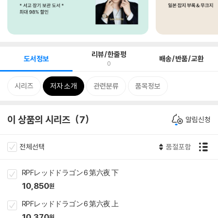
리뷰/한줄평
도서정보
배송/반품/교환
0
시리즈
저자 소개
관련분류
품목정보
이 상품의 시리즈
7
알림신청
전체선택
품절포함
RPFレッドドラゴン 6 第六夜 下
10,850
원
RPFレッドドラゴン 6 第六夜 上
10,370
원