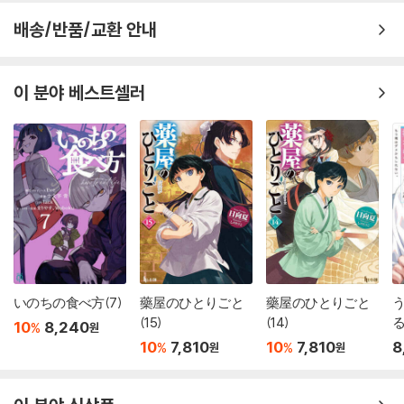
배송/반품/교환 안내
이 분야 베스트셀러
いのちの食べ方(7)
藥屋のひとりごと
藥屋のひとりごと
(15)
(14)
10
8,240
%
원
っ
10
7,810
10
7,810
8
%
%
원
원