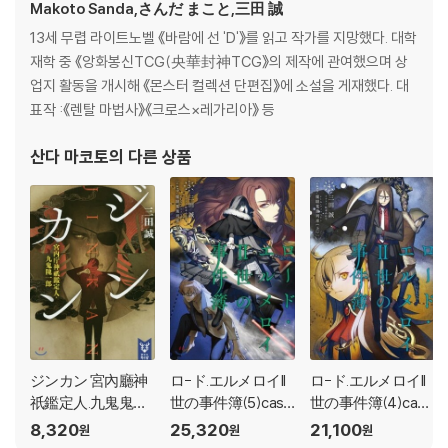
Makoto Sanda,さんだ まこと,三田 誠
13세 무렵 라이트노벨 《바람에 선 'D'》를 읽고 작가를 지망했다. 대학
재학 중 《앙화봉신TCG(央華封神TCG》의 제작에 관여했으며 상
업지 활동을 개시해 《몬스터 컬렉션 단편집》에 소설을 게재했다. 대
표작 :《렌탈 마법사》《크로스×레가리아》 등
산다 마코토
의 다른 상품
ジンカン 宮內廳神
ロ-ド.エルメロイII
ロ-ド.エルメロイII
祇鑑定人.九鬼鬼一
世の事件簿(5)case.
世の事件簿(4)cas
郞
魔眼蒐集列車 下
e.魔眼蒐集列車 上
8,320
25,320
21,100
원
원
원