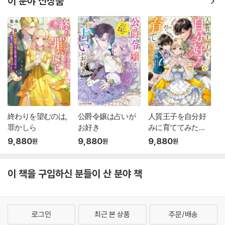
이 분야 신상품
終わりを望むのは,
公爵令孃は占いが
人質王子を自分好
罪かしら
お好き
みに育ててみた
ら……
9,880
9,880
9,880
원
원
원
이 책을 구입하신 분들이 산 분야 책
로그인
최근 본 상품
주문/배송