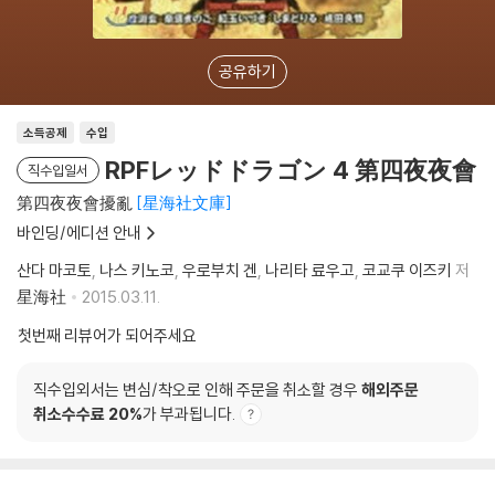
공유하기
소득공제
수입
RPFレッドドラゴン 4 第四夜夜會
직수입일서
第四夜夜會擾亂
星海社文庫
바인딩/에디션 안내
산다 마코토
나스 키노코
우로부치 겐
나리타 료우고
코교쿠 이즈키
저
星海社
2015.03.11.
첫번째 리뷰어가 되어주세요
직수입외서는 변심/착오로 인해 주문을 취소할 경우
해외주문
취소수수료 20%
가 부과됩니다.