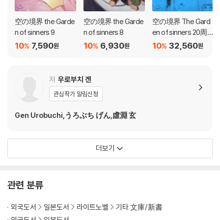
空の境界 the Garde
空の境界 the Garde
空の境界 The Gard
n of sinners 9
n of sinners 8
en of sinners 20周
年記念(下)
10
7,590
10
6,930
10
32,560
%
%
%
원
원
원
저
우로부치 겐
관심작가 알림신청
Gen Urobuchi,うろぶち げん,虛淵 玄
더보기
관련 분류
외국도서
일본도서
라이트노벨
기타 文庫/新書
외국도서
일본도서