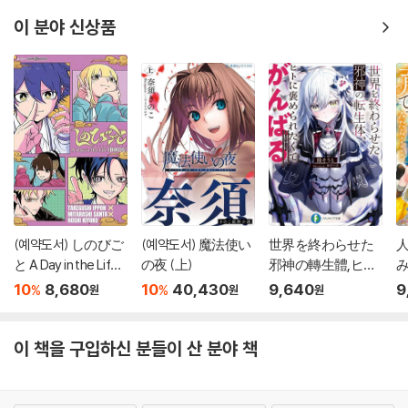
이 분야 신상품
(예약도서) しのびご
(예약도서) 魔法使い
世界を終わらせた
と A Day in the Life
の夜 (上)
邪神の轉生體,ヒト
BIRDS
に褒め
ら
10
8,680
10
40,430
9,640
9
%
%
원
원
원
이 책을 구입하신 분들이 산 분야 책