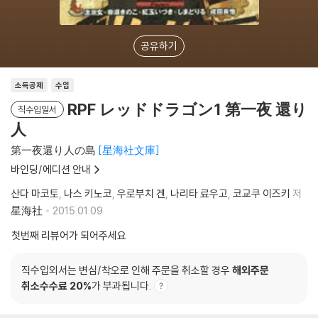
공유하기
소득공제
수입
RPF レッドドラゴン1 第一夜 還り
직수입일서
人
第一夜還り人の島
星海社文庫
바인딩/에디션 안내
산다 마코토
나스 키노코
우로부치 겐
나리타 료우고
코교쿠 이즈키
저
星海社
2015.01.09.
첫번째 리뷰어가 되어주세요
직수입외서는 변심/착오로 인해 주문을 취소할 경우
해외주문
취소수수료 20%
가 부과됩니다.