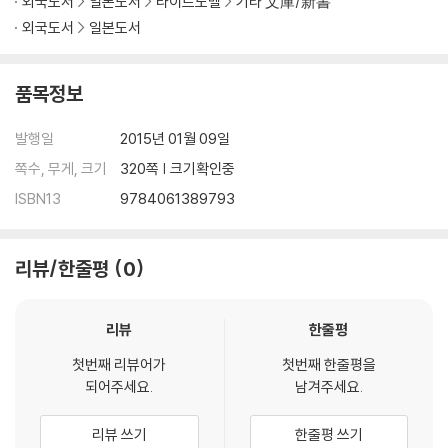
외국도서
일본도서
라이트노벨
기타 文庫/新書
외국도서
일본도서
품목정보
발행일
2015년 01월 09일
쪽수, 무게, 크기
320쪽 | 크기확인중
ISBN13
9784061389793
리뷰/한줄평
0
리뷰
한줄평
첫번째 리뷰어가
첫번째 한줄평을
되어주세요.
남겨주세요.
리뷰 쓰기
한줄평 쓰기