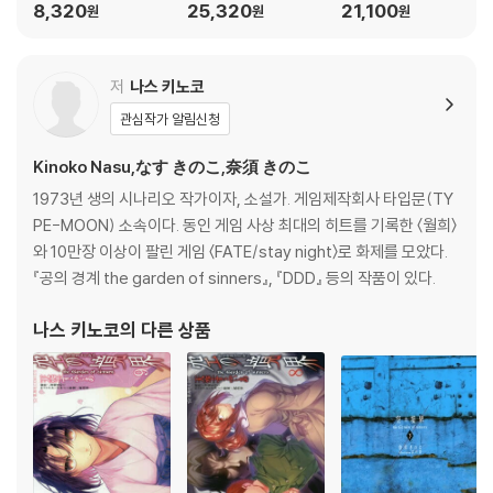
郞
魔眼蒐集列車 下
e.魔眼蒐集列車 上
8,320
25,320
21,100
원
원
원
저
나스 키노코
관심작가 알림신청
Kinoko Nasu,なす きのこ,奈須 きのこ
1973년 생의 시나리오 작가이자, 소설가. 게임제작회사 타입문(TY
PE-MOON) 소속이다. 동인 게임 사상 최대의 히트를 기록한 〈월희〉
와 10만장 이상이 팔린 게임 〈FATE/stay night〉로 화제를 모았다.
『공의 경계 the garden of sinners』, 『DDD』 등의 작품이 있다.
나스 키노코
의 다른 상품