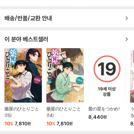
배송/반품/교환 안내
이 분야 베스트셀러
藥屋のひとりごと
藥屋のひとりごと
愛の星をつかめ!
(15)
(14)
8,440
원
10
7,810
10
7,810
8
%
%
원
원