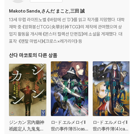
Makoto Sanda,さんだ まこと,三田 誠
13세 무렵 라이트노벨 《바람에 선 'D'》를 읽고 작가를 지망했다. 대학
재학 중 《앙화봉신TCG(央華封神TCG》의 제작에 관여했으며 상
업지 활동을 개시해 《몬스터 컬렉션 단편집》에 소설을 게재했다. 대
표작 :《렌탈 마법사》《크로스×레가리아》 등
산다 마코토
의 다른 상품
ジンカン 宮內廳神
ロ-ド.エルメロイII
ロ-ド.エルメロイII
祇鑑定人.九鬼鬼一
世の事件簿(5)case.
世の事件簿(4)cas