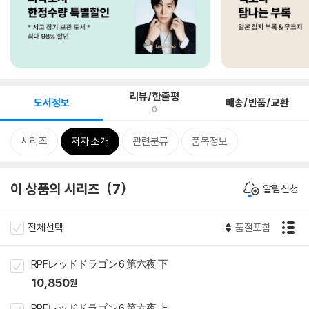
리뷰/한줄평
도서정보
배송/반품/교환
0
시리즈
저자 소개
관련분류
품목정보
이 상품의 시리즈
7
알림신청
전체선택
품절포함
RPFレッドドラゴン 6 第六夜 下
10,850
원
RPFレッドドラゴン 6 第六夜 上