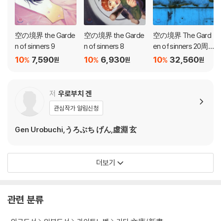
空の境界 the Garde
空の境界 the Garde
空の境界 The Gard
n of sinners 9
n of sinners 8
en of sinners 20周
年記念(下)
10
7,590
10
6,930
10
32,560
%
%
%
원
원
원
저
우로부치 겐
관심작가 알림신청
Gen Urobuchi,うろぶち げん,虛淵 玄
더보기
관련 분류