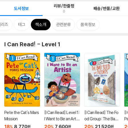
리뷰/한줄평
도서정보
배송/반품/교환
0
시리즈
태그
책소개
관련분류
품목정보
I Can Read! - Level 1
Pete the Cat's Mars
[I Can Read] Level 1 :
[I Can Read] The Fo
[I
Mission
I Want to Be an Artis
od Group: The Bad
Pe
t
Seed and Friends R
dy
18
8,770
20
7,600
20
21,520
2
%
%
%
원
원
원