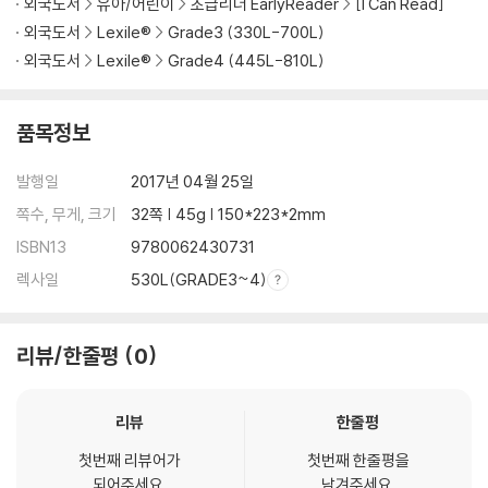
외국도서
유아/어린이
초급리더 EarlyReader
[I Can Read]
외국도서
Lexile®
Grade3 (330L-700L)
외국도서
Lexile®
Grade4 (445L-810L)
품목정보
발행일
2017년 04월 25일
쪽수, 무게, 크기
32쪽 | 45g | 150*223*2mm
ISBN13
9780062430731
렉사일
530L(GRADE3~4)
리뷰/한줄평
0
리뷰
한줄평
첫번째 리뷰어가
첫번째 한줄평을
되어주세요.
남겨주세요.