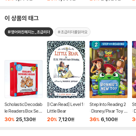
eading Collection 3-
Book Slipcase
이 상품의 태그
#영어와친해지는_초급리더
#초급리더를읽어요
Scholastic Decodab
[I Can Read] Level 1 :
Step Into Reading 2
St
le Readers Box Set
Little Bear
: Disney/Pixar Toy S
: 
Level A (StoryPlus
tory 5 : Bonnie's Ne
to
30
25,130
20
7,120
36
6,100
3
%
%
%
원
원
원
QR코드)
w Toy