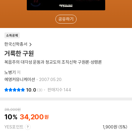
공유하기
소득공제
한국신학총서
거룩한 구원
복음주의 대각성 운동과 청교도의 조직신학 구원론·성령론
노병기
저
예영커뮤니케이션
2007.05.20.
10.0
판매지수
144
3
38,000
원
10
34,200
YES포인트
1,900원 (5%)