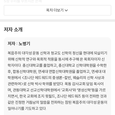
5장 우리를 부르시는 은혜
6장 죄를 깨닫게 하시는 은혜
목차 더보기
7장 침노하는 믿음과 철저한 자기부인
8장 신적 조명의 은혜:칭의와 죄 사함
9장 위대한 거듭남의 은혜(1)
저자 소개
10장 위대한 거듭남의 은혜(2)
11장 내적 거룩함(성화)의 은혜
저자 : 노병기
12장 성령 세례와 충만
13장 거듭난 사람의 표징
복음주의 대각성 운동 신학과 청교도 신학의 정신을 현대에 되살리기
14장 구원의 확신:성려의 내적 증거
위해 신학적 연구와 목회적 적용을 동시에 추구해 온 목회자이자 신
15장 범죄하지 않는 사람
학자이다. 총신대학교를 졸업하고, 총신대학교 신학대학원을 수학한
16장 성령 받은 증거가 아닌 것
후, 합동신학대학원, 연세대 연합신학대학원을 졸업하고, 연세대 대
17장 새 언약과 옛 언약의 차이
학원에서 <조나단 에드워드의 중생론-칼빈, 웨슬리의 신학 사상과
18장 우리를 선택하신 은혜
관련하여>로 신학 박사 학위를 받았다. 목동 감사교회 담임 목사이
19장 그리스도와 성도의 신비적 연합
며, 관동대학교 선교신학대학원에서 ‘교회사’와 ‘영성신학’등을 가르
20장 그리스도의 몸을 파괴하는 사탄의 전술전략:영 분별의 중요성
치면서, 한국 교회에 조지 윗필드, 조나단 에드워즈 등이 전파한 것과
21장 구원의 순서
같은 진정한 거듭남의 말씀을 전파하는 참된 복음주의 대각성 운동이
22장 견인의 은혜:하나님께서는 우리를 끝까지 지키신다
일어나기를 기도하고 있다.