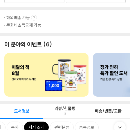
해외배송 가능
문화비소득공제 가능
이 분야의 이벤트
6
리뷰/한줄평
도서정보
배송/반품/교환
3
개
목차
저자 소개
관련분류
품목정보