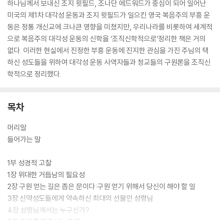
하나님께서 보내신 조지 윗필드, 조나단 에드워드가 중심이 되어 일어난
미국의 제1차 대각성 운동과 조지 윗필드가 일으킨 영국 복음주의 부흥 운
동은 정통 개신교에 크나큰 영향을 미쳤지만, 우리나라를 비롯하여 세계적
으로 복음주의 대각성 운동의 신학을 ‘조직신학적으로’정리한 책은 거의
없다. 이러한 현실에서 진정한 부흥 운동에 진지한 관심을 가진 주님의 택
하신 성도들을 위하여 대각성 운동 사역자들과 청교들의 구원론을 조직신
학적으로 정리했다.
목차
머리말
들어가는 말
1부 성경적 고찰
1장 위대한 거듭남의 필요성
2장 구원 얻는 길은 좁은 문이다:구원 얻기 위해서 당신이 해야 할 일
3장 신약성도들에게 약속하신 최대의 선물인 성령님
4장 성령님께서는 누구신가?