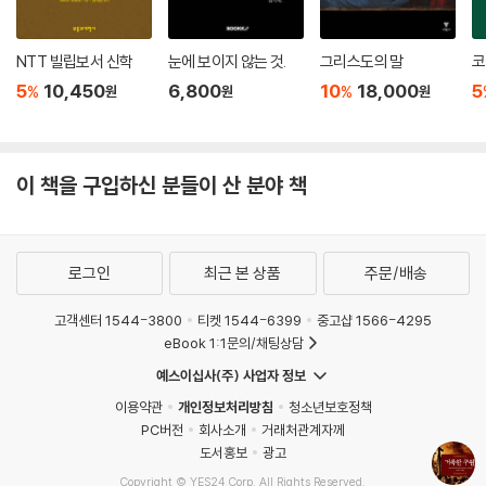
NTT 빌립보서 신학
눈에 보이지 않는 것.
그리스도의 말
코
5
10,450
6,800
10
18,000
5
%
%
원
원
원
이 책을 구입하신 분들이 산 분야 책
로그인
최근 본 상품
주문/배송
고객센터 1544-3800
티켓 1544-6399
중고샵 1566-4295
eBook 1:1문의/채팅상담
예스이십사(주) 사업자 정보
이용약관
개인정보처리방침
청소년보호정책
PC버전
회사소개
거래처관계자께
도서홍보
광고
Copyright © YES24 Corp. All Rights Reserved.