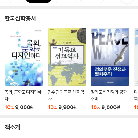
한국신학총서
목회, 문화로 디자인하
간추린 기독교 선교 역
정의로운 전쟁과 평화
디
다
사
주의
회
10
9,000
10
9,900
10
9,000
1
%
%
%
원
원
원
책소개