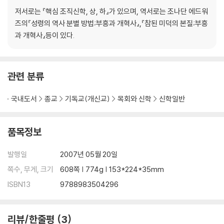
2부 교회사적 고찰
저서로는 『핵심 조직신학, 상, 하』가 있으며, 역서로는 조나단 에드워
2-1 복음주의 대각성 운동의 중생론
즈의『성령의 역사 분별 방법;부흥과 개혁사』,『참된 미덕의 본질;부흥
2-2 칼뱅과 청교도의 중생론
과 개혁사』등이 있다.
2-3 한국 초대 교회 지도자들의 거듭남에 대한 가르침
부록 한국 초대 교회 지도자들의 거듭남에 대한 가르침
관련 분류
1부 성경적 교찰
맺는말
국내도서
종교
기독교(개신교)
목회와 신학
신학일반
참고문헌
찾아보기
품목정보
발행일
2007년 05월 20일
쪽수, 무게, 크기
608쪽 | 774g | 153*224*35mm
ISBN13
9788983504296
리뷰/한줄평
3