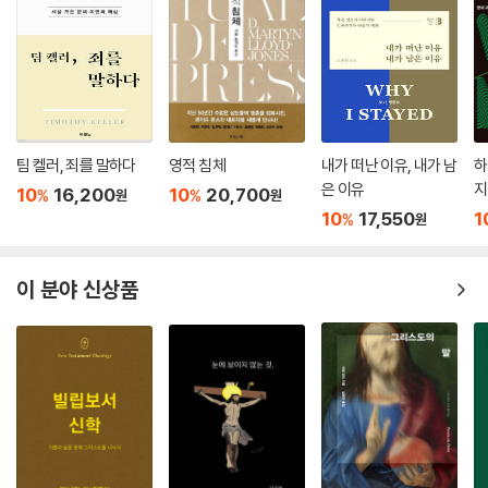
팀 켈러, 죄를 말하다
영적 침체
내가 떠난 이유, 내가 남
하
은 이유
지
10
16,200
10
20,700
%
%
원
원
10
17,550
1
%
원
이 분야 신상품