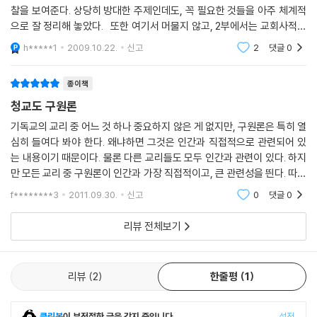
찰을 보여준다. 상당히 방대한 주제인데도, 꼭 필요한 것들을 아주 체계적
으로 잘 정리해 놓았다. 또한 여기서 머물지 않고, 2부에서는 교회사적으
로 중생의 체험과 중생론을 다루고 있다. 대각성 운동의 중생론과 칼빈과
h*****1
2009.10.22.
신고
2
댓글
0
청교도의
종이책
청교도 구원론
기독교의 교리 중 어느 것 하나 중요하지 않은 게 없지만, 구원론은 특히 열
심히 들여다 봐야 한다. 왜냐하면 그것은 인간과 직접적으로 관련되어 있
는 내용이기 때문이다. 물론 다른 교리들도 모두 인간과 관련이 있다. 하지
만 모든 교리 중 구원론이 인간과 가장 직접적이고, 큰 관련성을 띈다. 따라
서 그것은 구원 받은 택자가 구원 받아가는 중에 자기점검을 위해 꼭 깊이
f********3
2011.09.30.
신고
0
댓글
0
알아야
리뷰 전체보기
리뷰
2
한줄평
1
클린봇
이 부적절한 글을 감지 중입니다.
설정