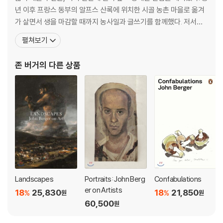
년 이후 프랑스 동부의 알프스 산록에 위치한 시골 농촌 마을로 옮겨
가 살면서 생을 마감할 때까지 농사일과 글쓰기를 함께했다. 저서로
『피카소의 성공과 실패』, 『예술과 혁명』, 『다른 방식으로 보기』, 『본
펼쳐보기
다는 것의 의미』, 『말하기의 다른 방법』, 『센스 오브 사이트』, 『그리고
사진처럼 덧없는 우리들의 얼굴, 내 가슴』, 『존 버거의 글로 쓴 사진』,
존 버거
의 다른 상품
『모든것을 소중
Landscapes
Portraits: John Berg
Confabulations
er on Artists
18
25,830
18
21,850
%
%
원
원
60,500
원