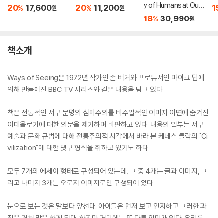
y of Humans at Our
20
17,600
20
11,200
1
%
%
원
원
Best and Worst
18
30,990
%
원
책소개
Ways of Seeing은 1972년 작가인 존 버거와 프로듀서인 마이크 딥에
의해 만들어진 BBC TV 시리즈와 같은 내용을 담고 있다.
책은 전통적인 서구 문명의 심미주의를 비주얼적인 이미지 이면에 숨겨진
이데올로기에 대한 의문을 제기하며 비판하고 있다. 내용의 일부는 서구
예술과 문화 규범에 대해 전통주의적 시각에서 바라 본 케네스 클락의 "Ci
vilization"에 대한 댓구 형식을 취하고 있기도 하다.
모두 7개의 에세이 형태로 구성되어 있는데, 그 중 4개는 글과 이미지, 그
리고 나머지 3개는 오로지 이미지로만 구성되어 있다.
눈으로 보는 것은 말보다 앞선다. 아이들은 먼저 보고 인지하고 그러한 과
정을 거쳐 말을 하게 된다. 하지만 거기에는 또 다른 의미가 있다. 우리를