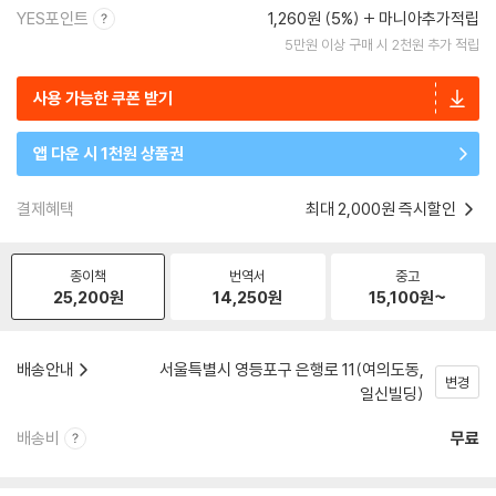
YES포인트
1,260원 (5%)
마니아추가적립
5만원 이상 구매 시 2천원 추가 적립
사용 가능한 쿠폰 받기
앱 다운 시 1천원 상품권
결제혜택
최대 2,000원 즉시할인
종이책
번역서
중고
25,200
원
14,250
원
15,100
원~
배송안내
서울특별시 영등포구 은행로 11(여의도동,
변경
일신빌딩)
배송비
무료