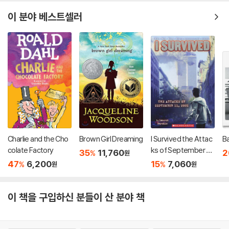
이 분야 베스트셀러
Charlie and the Cho
Brown Girl Dreaming
I Survived the Attac
B
colate Factory
ks of September 11t
35
11,760
2
%
원
h, 2001 (I Survived #
47
6,200
15
7,060
%
%
원
원
6): Volume 6
이 책을 구입하신 분들이 산 분야 책