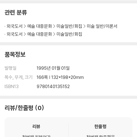
관련 분류
외국도서
예술 대중문화
미술일반/화집
미술 일반/이론서
외국도서
예술 대중문화
미술일반/화집
품목정보
발행일
1995년 01월 01일
쪽수, 무게, 크기
166쪽 | 132*198*20mm
ISBN13
9780140135152
리뷰/한줄평
0
리뷰
한줄평