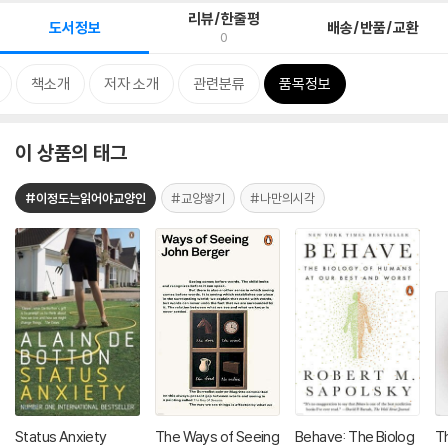
리뷰/한줄평
도서정보
배송/반품/교환
0
책소개
저자 소개
관련분류
품목정보
이 상품의 태그
#이정도는읽어야교양인
#교양쌓기
#나만의시각
Status Anxiety
The Ways of Seeing
Behave: The Biolog
Th