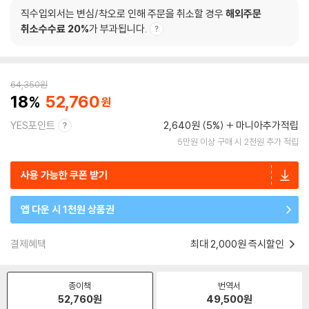
직수입외서는 변심/착오로 인해 주문을 취소할 경우
해외주문
취소수수료 20%
가 부과됩니다.
64,350
원
18
52,760
YES포인트
2,640원 (5%)
마니아추가적립
5만원 이상 구매 시 2천원 추가 적립
사용 가능한 쿠폰 받기
앱 다운 시 1천원 상품권
결제혜택
최대 2,000원 즉시할인
종이책
번역서
52,760
원
49,500
원