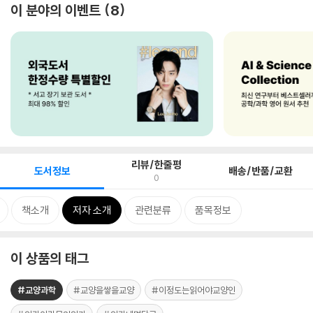
이 분야의 이벤트
8
리뷰/한줄평
도서정보
배송/반품/교환
0
책소개
저자 소개
관련분류
품목정보
이 상품의 태그
#교양과학
#교양을쌓을교양
#이정도는읽어야교양인