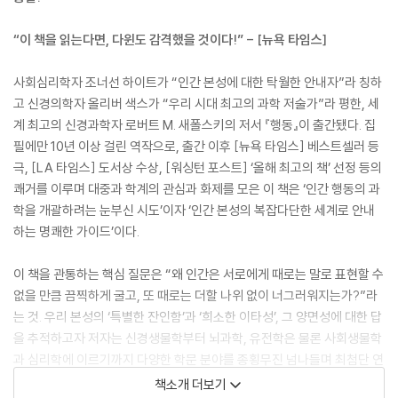
“이 책을 읽는다면, 다윈도 감격했을 것이다!” - [뉴욕 타임스]
사회심리학자 조너선 하이트가 “인간 본성에 대한 탁월한 안내자”라 칭하
고 신경의학자 올리버 색스가 “우리 시대 최고의 과학 저술가”라 평한, 세
계 최고의 신경과학자 로버트 M. 새폴스키의 저서 『행동』이 출간됐다. 집
필에만 10년 이상 걸린 역작으로, 출간 이후 [뉴욕 타임스] 베스트셀러 등
극, [LA 타임스] 도서상 수상, [워싱턴 포스트] ‘올해 최고의 책’ 선정 등의
쾌거를 이루며 대중과 학계의 관심과 화제를 모은 이 책은 ‘인간 행동의 과
학을 개괄하려는 눈부신 시도’이자 ‘인간 본성의 복잡다단한 세계로 안내
하는 명쾌한 가이드’이다.
이 책을 관통하는 핵심 질문은 “왜 인간은 서로에게 때로는 말로 표현할 수
없을 만큼 끔찍하게 굴고, 또 때로는 더할 나위 없이 너그러워지는가?”라
는 것. 우리 본성의 ‘특별한 잔인함’과 ‘희소한 이타성’, 그 양면성에 대한 답
을 추적하고자 저자는 신경생물학부터 뇌과학, 유전학은 물론 사회생물학
과 심리학에 이르기까지 다양한 학문 분야를 종횡무진 넘나들며 최첨단 연
구 결과를 일목요연하게 종합해 살펴본다. 그리고 그 이해를 기반으로 삼
책소개 더보기