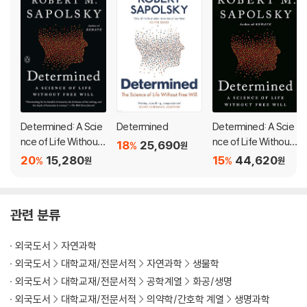
f the best books I’ve read in years. I loved it." ―Dina Templ
e-Raston, The Washington Post
From the bestselling author of A Primate's Memoir and the for
thcoming Determined: A Science of Life Without Free Will co
mes a landmark, genre-defining examination of human behavi
or and an answer to the question:
Why do we do the things
we do?
Determined: A Scie
Determined
Determined: A Scie
nce of Life Without
nce of Life Without
18
25,690
%
원
Behave is one of the most dazzling tours d’horizon of the scie
Free Will
Free Will
20
15,280
15
44,620
%
%
원
원
nce of human behavior ever attempted. Moving across a rang
e of disciplines, Sapolsky―a neuroscientist and primatologist
―uncovers the hidden story of our actions. Undertaking som
관련 분류
e of our thorniest questions relating to tribalism and xenopho
bia, hierarchy and competition, and war and peace, Behave is
외국도서
자연과학
a towering achievement―a majestic synthesis of cutting-ed
외국도서
대학교재/전문서적
자연과학
생물학
ge research and a heroic exploration of why we ultimately do t
외국도서
대학교재/전문서적
공학계열
화공/생명
he things we do . . . for good and for ill.
외국도서
대학교재/전문서적
의약학/간호학 계열
생명과학