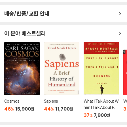
배송/반품/교환 안내
이 분야 베스트셀러
Cosmos
Sapiens
What I Talk About W
Wh
hen I Talk About Run
46
15,900
44
11,700
3
%
%
원
원
ning
37
7,900
%
원