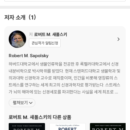
아, 인간사회의 부족주의와 외국인 혐오, 위계와 경쟁, 도덕성과 자유의지,
전쟁과 평화에 관한 가장 심오하고도 모순적인 질문들에 답한다. 세계적
과학 저널 『스켑틱』의 창간자 마이클 셔머가 이 책 『행동』을 “『총균쇠』 『우
저자 소개
1
리 본성의 선한 천사』와 어깨를 나란히 하는 통섭의 장엄한 정점”이라고
극찬하고, [뉴욕 타임스]가 “이 책을 읽는다면 다윈도 감격했을 것”이라고
저
로버트 M. 새폴스키
평가한 이유다.
관심작가 알림신청
New York Times bestseller * Winner of the Los Angeles Ti
Robert M. Sapolsky
mes Book Prize * One of the Washington Post's 10 Best Bo
oks of the Year
하버드대학교에서 생물인류학을 전공한 후 록펠러대학교에서 신경
내분비학으로 박사학위를 받았다. 현재 스탠퍼드대학교 생물학과 및
“It’s no exaggeration to say that Behave is one of the best
의과대학 신경학과 교수로 재직중이며, 인간을 비롯해 영장류의 스
nonfiction books I’ve ever read.” ―David P. Barash, The W
트레스를 연구하는 세계 최고의 신경과학자로 평가받는다. 스트레스
all Street Journal
가 뇌의 해마에 있는 신경세포를 파괴한다는 사실을 세계 최초로 입
증하며 학계에 큰 반향을 불러일으켰다. 맥아더 재단과 앨프리드 P.
펼쳐보기
"It has my vote for science book of the year.” ―Parul Sehg
슬론 재단, 국립보건원 등 수십 곳의 정부 기관과 장학재단으로부터
al, The New York Times
연구 지원을 받았다. 〈뉴욕 타임스〉가 “제인 구달에 코미디언을 섞으
로버트 M. 새폴스키
의 다른 상품
면, 새폴스키처럼 글을 쓸 것”이라고 했을 만큼, 톡톡 튀는
"Immensely readable, often hilarious...Hands-down one o