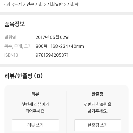
외국도서
인문 사회
사회일반
사회학
품목정보
발행일
2017년 05월 02일
쪽수, 무게, 크기
800쪽 | 168*234*40mm
ISBN13
9781594205071
리뷰/한줄평
0
리뷰
한줄평
첫번째 리뷰어가
첫번째 한줄평을
되어주세요.
남겨주세요.
리뷰 쓰기
한줄평 쓰기