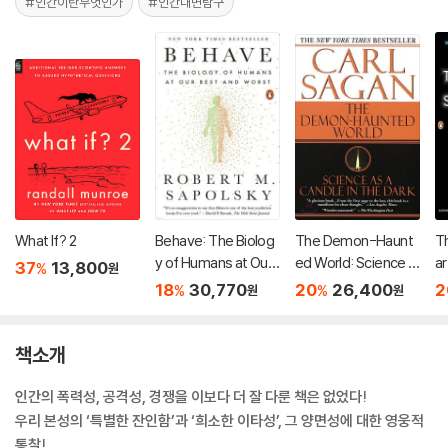
#인간이란무엇인가
#인간내면탐구
What If? 2
Behave: The Biolog
The Demon-Haunt
Th
y of Humans at Our
ed World: Science a
a
37
13,800
%
원
Best and Worst
s a Candle in the Dar
a
18
30,770
20
26,400
2
%
%
원
원
k
책소개
인간의 폭력성, 공격성, 경쟁을 이보다 더 잘 다룬 책은 없었다!
우리 본성의 ‘특별한 잔인함’과 ‘희소한 이타성’, 그 양면성에 대한 영웅적
통찰!