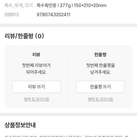
쪽수, 무게, 크기
쪽수확인중 | 277g | 150*210*20mm
ISBN13
9780743202411
리뷰/한줄평
0
리뷰
한줄평
첫번째 리뷰어가
첫번째 한줄평을
되어주세요.
남겨주세요.
리뷰 쓰기
한줄평 쓰기
혜택 및 유의사항
혜택 및 유의사항
상품정보안내