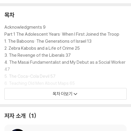
mmentary about the challenges and pleasures of living in the
wilds of the Serengeti for man and beast alike. Over two deca
목차
des, Sapolsky survives culinary atrocities, gunpoint encounter
s, and a surreal kidnapping, while witnessing the encroachmen
Acknowledgments 9
t of the tourist mentality on the farthest vestiges of unspoile
Part 1 The Adolescent Years: When I First Joined the Troop
d Africa. As he conducts unprecedented physiological researc
1. The Baboons: The Generations of Israel 13
h on wild primates, he becomes evermore enamored of his su
2. Zebra Kabobs and a Life of Crime 25
bjects unique and compelling characters in their own right and
3. The Revenge of the Liberals 37
he returns to them summer after summer, until tragedy finally
4. The Masai Fundamentalist and My Debut as a Social Worker
prevents him.
47
By turns hilarious and poignant, "A Primate s Memoir" is a magn
5. The Coca-Cola Devil 57
um opus from one of our foremost science writers.
6. Teaching Old Men About Maps 65
7. Memories of Blood: The East African Wars 71
목차 더보기
Part 2 The Subadult Years
8. The Baboons: Saul in the Wilderness 95
9. Samwelly Versus the Elephants 105
저자 소개
1
10. The First Masai 117
11. Zoology and National Security: A Shaggy Hyena Story 121