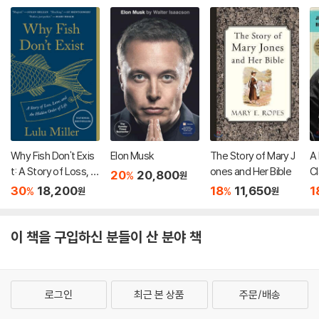
Why Fish Don't Exis
Elon Musk
The Story of Mary J
A 
t: A Story of Loss, L
ones and Her Bible
C
20
20,800
%
원
ove, and the Hidden
en
30
18,200
18
11,650
1
%
%
원
원
Order of Life
o
이 책을 구입하신 분들이 산 분야 책
로그인
최근 본 상품
주문/배송