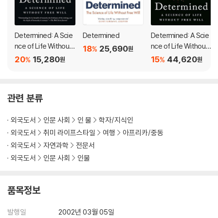
28. The Last Warriors 269
29. The Plague 275
Determined: A Scie
Determined
Determined: A Scie
nce of Life Without
nce of Life Without
18
25,690
%
원
Free Will
Free Will
20
15,280
15
44,620
%
%
원
원
관련 분류
외국도서
인문 사회
인 물
학자/지식인
외국도서
취미 라이프스타일
여행
아프리카/중동
외국도서
자연과학
전문서
외국도서
인문 사회
인물
품목정보
발행일
2002년 03월 05일