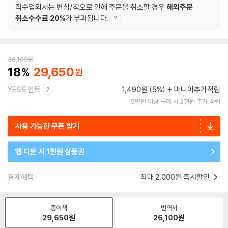
직수입외서는 변심/착오로 인해 주문을 취소할 경우
해외주문
취소수수료 20%
가 부과됩니다.
36,160
원
18
29,650
YES포인트
1,490원 (5%)
마니아추가적립
5만원 이상 구매 시 2천원 추가 적립
사용 가능한 쿠폰 받기
앱 다운 시 1천원 상품권
결제혜택
최대 2,000원 즉시할인
종이책
번역서
29,650
원
26,100
원