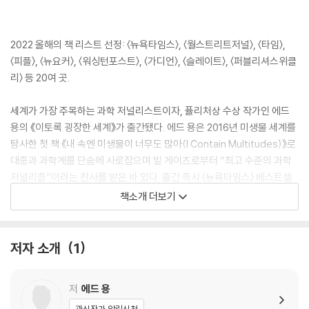
2022 올해의 책 리스트 선정: 〈뉴욕타임스〉, 〈월스트리트저널〉, 〈타임〉,
〈피플〉, 〈뉴요커〉, 〈워싱턴포스트〉, 〈가디언〉, 〈슬레이트〉, 〈퍼블리셔스위클
리〉 등 20여 곳.
세계가 가장 주목하는 과학 저널리스트이자, 퓰리처상 수상 작가인 에드
용의 《이토록 굉장한 세계》가 출간됐다. 에드 용은 2016년 미생물 세계를
탐사한 첫 책 《내 속엔 미생물이 너무도 많아(I Contain Multitudes)》로
대중과 과학계를 단숨에 사로잡으며 빌 게이츠로부터 “최고 수준의 과학
저널리즘”이라는 찬사를 받은 바 있다. 출간 즉시 〈뉴욕타임스〉 베스트셀
러를 차지하며 화제가 된 이번 신간에서 그는 우리를 인간의 오감을 초월
책소개 더보기
하는 동물의 경이로운 감각 세계로 데려간다.
지구는 다양한 소리와 진동, 냄새와 맛, 전기장과 자기장으로 가득 차 있다.
저자 소개
1
그러나 인간을 포함한 모든 동물은 각자가 지닌 독특한 ‘감각 거품’에 둘러
싸인 나머지 광대무변한 세계의 극히 일부를 인식할 뿐이다. 세상에는 인
저
에드 용
간에게 완전한 침묵처럼 여겨지는 것에서 소리를 듣고, 완전한 어둠처럼