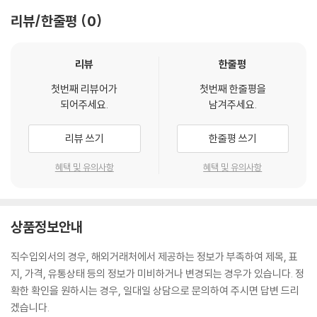
order to understand our world we don't need to travel to othe
리뷰/한줄평
0
r places; we need to see through other eyes.
'A stunning achievement - steeped in science but suffus
리뷰
한줄평
ed with magic'
첫번째 리뷰어가
첫번째 한줄평을
Siddhartha Mukherjee, author The Emperor of All Maladie
되어주세요.
남겨주세요.
s
리뷰 쓰기
한줄평 쓰기
'Magnificent - an unbelievably immersive and mind-blowi
ng account of how other animals experience our world'
혜택 및 유의사항
혜택 및 유의사항
Peter Wohlleben, author of The Hidden Life of Trees and
The Inner Life of Animals
상품정보안내
'A delightful sensory experience: to see the world throug
h the touch-vision of a scallop, to taste through the feet
직수입외서의 경우, 해외거래처에서 제공하는 정보가 부족하여 제목, 표
of a mosquito and hear through the feet of an elephant'
지, 가격, 유통상태 등의 정보가 미비하거나 변경되는 경우가 있습니다. 정
Gaia Vince, author of Transcendence
확한 확인을 원하시는 경우, 일대일 상담으로 문의하여 주시면 답변 드리
겠습니다.