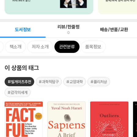
리뷰/한줄평
도서정보
배송/반품/교환
0
책소개
저자 소개
관련분류
품목정보
이 상품의 태그
#빌게이츠추천
#과학적탐구
#교양과학
#퓰리처상
#감각의세계