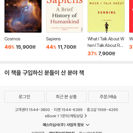
Cosmos
Sapiens
What I Talk About W
Wh
hen I Talk About Run
46
15,900
44
11,700
3
%
%
원
원
ning
37
7,900
%
원
이 책을 구입하신 분들이 산 분야 책
로그인
최근 본 상품
주문/배송
고객센터 1544-3800
티켓 1544-6399
중고샵 1566-4295
eBook 1:1문의/채팅상담
예스이십사(주) 사업자 정보