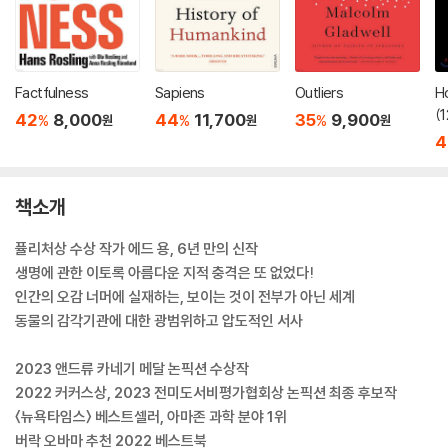
Factfulness
Sapiens
Outliers
H
(
42
8,000
44
11,700
35
9,900
%
%
%
원
원
원
4
책소개
퓰리처상 수상 작가 에드 용, 6년 만의 신작
생명에 관한 이토록 아름다운 지적 충격은 또 없었다!
인간의 오감 너머에 실재하는, 보이는 것이 전부가 아닌 세계
동물의 감각기관에 대한 광범위하고 압도적인 서사
2023 앤드류 카네기 메달 논픽션 수상작
2022 커커스상, 2023 전미도서비평가협회상 논픽션 최종 후보작
〈뉴욕타임스〉 베스트셀러, 아마존 과학 분야 1위
버락 오바마 추천 2022 베스트북