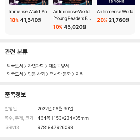
eiving only a tiny sliver of an immense world. This book welco
mes us into previously unfathomable dimensions - the world
Immense World, An
An Immense World
An Immense World
as it is truly perceived by other animals.
(Young Readers Edi
18
41,540
20
21,760
%
%
원
원
tion): How Animals
10
45,020
%
원
Sense Earth's Amaz
We encounter beetles that are drawn to fires, turtles that can
ing Secrets
track the Earth's magnetic fields, fish that fill rivers with electri
cal messages, and humans that wield sonar like bats. We disc
관련 분류
over that a crocodile's scaly face is as sensitive as a lover's fin
gertips, that plants thrum with the inaudible songs of courting
외국도서
자연과학
대중교양서
bugs, and that even simple scallops have complex vision.
외국도서
인문 사회
역사와 문화
지리
We learn what bees see in flowers, what songbirds hear in the
ir tunes, and what dogs smell on the street. We listen to storie
품목정보
s of pivotal discoveries in the field, while looking ahead at the
many mysteries which lie unsolved.
발행일
2022년 06월 30일
쪽수, 무게, 크기
464쪽 | 153*234*35mm
Ed Yong coaxes us beyond the confines of our own senses, all
ISBN13
9781847926098
owing us to perceive the threads of scent, waves of electrom
agnetism and pulses of pressure that surround us. Because in