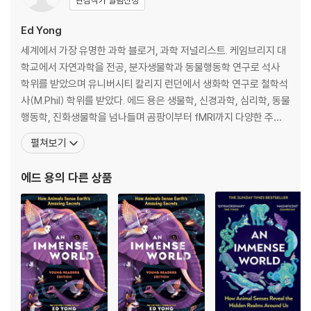
보이는 것에서 색깔을 보는 동물들이 있다. 이 책은 시각이 아닌 후각으로
관심작가 알림신청
지형을 파악하는 새, 광자 하나의 통과를 감지할 수 있을 정도로 민감한 털
Ed Yong
을 가진 귀뚜라미, 인간의 손끝보다 섬세한 돌기를 가진 악어 등 우리의 직
관에서 벗어나는 수많은 동물을 소개한다. 다른 동물이 세상을 경험하는
세계에서 가장 유명한 과학 블로거, 과학 저널리스트. 케임브리지 대
방식을 상상하는 일은, 지구라는 거대한 세계를 이해하는 데 있어 인간이
학교에서 자연과학을 전공, 분자생물학과 동물행동학 연구로 석사
얼마나 한정된 감각만을 사용하는지 깨닫게 한다.
학위를 받았으며 유니버시티 칼리지 런던에서 생화학 연구로 철학석
사(M.Phil) 학위를 받았다. 에드 용은 생물학, 신경과학, 심리학, 동물
'Wonderful, mind-broadening... a journey to alternative r
행동학, 진화생물학을 넘나들며 곰팡이부터 fMRI까지 다양한 주제
ealities as extraordinary as any you'll find in science ficti
를 심도 있게 탐사한 블로그(‘Not Exactly Rocket Science’)를 통
펼쳐보기
on' The Times, Book of the Week
해 단숨에 가장 주목할 만한 과학 작가로 떠올랐다. 자연계의 경이로
움을 만끽할 수 있는 놀라운 연구 결과들, 중요한 과학적 발견들을 발
에드 용
의 다른 상품
'Magnificent' Guardian
빠르게 소개하는 그의 블로그
Enter a new dimension - the world as it is truly perceived
by other animals.
The Earth teems with sights and textures, sounds and vibrati
ons, smells and tastes, electric and magnetic fields. But every
animal is enclosed within its own unique sensory bubble, perc