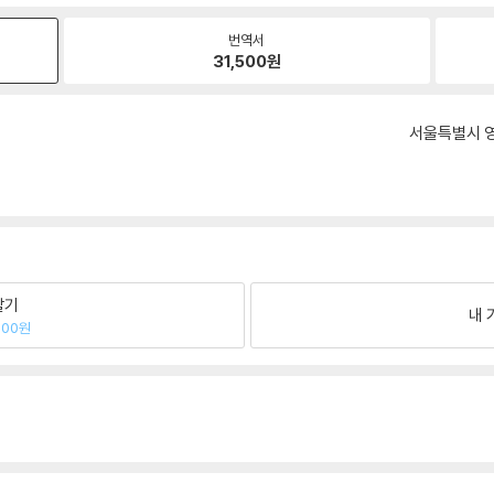
번역서
31,500
원
서울특별시 영
팔기
내 
900원