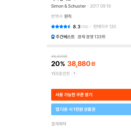
Simon & Schuster
2017.09.19.
번역서
원칙
8.3
판매지수
120
10
주간베스트
경제 경영
133위
48,600
원
20
38,880
YES포인트
사용 가능한 쿠폰 받기
앱 다운 시 1천원 상품권
결제혜택