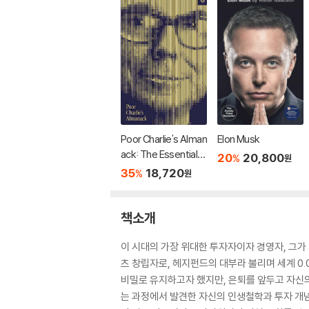
Poor Charlie's Alman
Elon Musk
ack: The Essential
20
20,800
%
원
Wit and Wisdom of
35
18,720
%
원
Charles T. Munger
책소개
이 시대의 가장 위대한 투자자이자 경영자, 그가
츠 창립자로, 헤지펀드의 대부라 불리며 세계 0.
비밀로 유지하고자 했지만, 은퇴를 앞두고 자신
는 과정에서 발견한 자신의 인생철학과 투자 개념 등