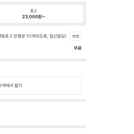
중고
23,000
원~
등포구 은행로 11(여의도동, 일신빌딩)
변경
무료
가게에서 팔기