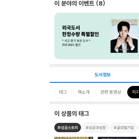
이 분야의 이벤트
8
도서정보
태그
책소개
관련 동영상
저자
이 상품의 태그
#성공스토리
#성공과성장
#글로벌기업