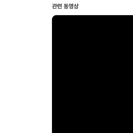
ess.
관련 동영상
In Principles, Dalio shares what he’s le
n all be systemized into rules and under
dical truth” and “radical transparency,” 
h challenges, and build strong teams. He 
eball cards” for all employees that dis
bility-weighted decisions. While the book
proach to decision-making that Dalio be
Here, from a man who has been called bot
re opportunity to gain proven advice unli