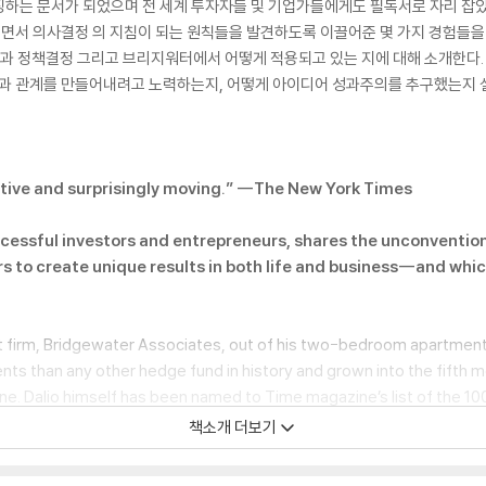
하는 문서가 되었으며 전 세계 투자자들 및 기업가들에게도 필독서로 자리 잡았다
오면서 의사결정 의 지침이 되는 원칙들을 발견하도록 이끌어준 몇 가지 경험들을 
업과 정책결정 그리고 브리지워터에서 어떻게 적용되고 있는 지에 대해 소개한다.
 일과 관계를 만들어내려고 노력하는지, 어떻게 아이디어 성과주의를 추구했는지 
uctive and surprisingly moving.” --The New York Times
ccessful investors and entrepreneurs, shares the unconventiona
rs to create unique results in both life and business--and whi
 firm, Bridgewater Associates, out of his two-bedroom apartment in
ts than any other hedge fund in history and grown into the fifth 
e. Dalio himself has been named to Time magazine’s list of the 100 
que principles that have led to Bridgewater’s exceptionally effecti
책소개 더보기
ningful work and meaningful relationships through radical transpare
 ordinary kid in a middle-class Long Island neighborhood--that he 