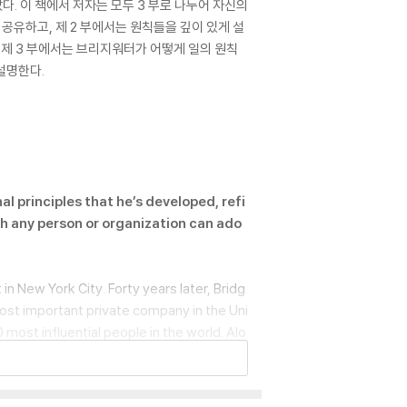
. 이 책에서 저자는 모두 3 부로 나누어 자신의
공유하고, 제 2 부에서는 원칙들을 깊이 있게 설
 제 3 부에서는 브리지워터가 어떻게 일의 원칙
설명한다.
l principles that he’s developed, refi
ch any person or organization can ado
 New York City. Forty years later, Bridg
most important private company in the Uni
most influential people in the world. Alo
ve culture, which he describes as “an ide
ncy.” It is these principles, and not anyt
believes are the reason behin d his succ