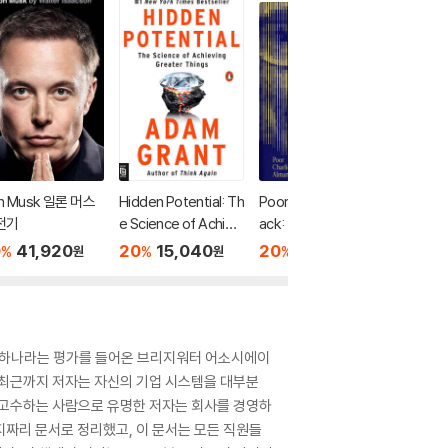
on Musk 일론 머스
Hidden Potential: Th
Poor Charlie's Alman
Hidden 
전기
e Science of Achievi
ack: The Essential
e Scien
ng Greater Things
Wit and Wisdom of
ng Grea
0
41,920
20
15,040
20
35,200
38
1
%
%
%
%
원
원
원
Charles T. Munger
데 하나라는 평가를 들어온 브리지워터 어소시에이
. 최근까지 저자는 자신의 기업 시스템을 대부분
 고수하는 사람으로 유명한 저자는 회사를 경영하
페이지짜리 문서로 정리했고, 이 문서는 모든 직원들