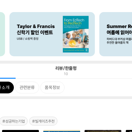
리뷰/한줄평
10
 소개
관련분류
품목정보
#성공하는기업
#빌게이츠추천