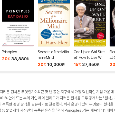
Principles
Secrets of the Millio
One Up on Wall Stre
El
naire Mind
et: How to Use Wha
크 
20
38,880
%
원
t You Already Know
20
10,000
15
27,450
2
%
%
원
원
to Make Money in th
e Market
 지켜온 원칙은 무엇인가? 최근 몇 년 동안 지구에서 가장 혁신적인 기업 가운
001% 안에 드는 부의 거인 레이 달리오가 지켜온 원칙을 모두 공개하는 『원칙』
의 독특한 경영 방식을 공유하기로 결정했다. 회사 운영에 있어 무엇보다 원칙을
 212 개의 자신만의 독특한 원칙을 『원칙 Principles』라는 제목의 111 