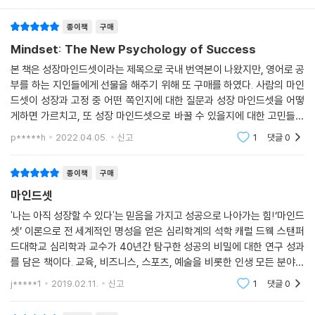
종이책
구매
Mindset: The New Psychology of Success
본 책은 성장마인드셋이라는 제목으로 국내 번역본이 나왔지만, 영어로 공
부를 하는 지인들에게 선물을 해주기 위해 또 구매를 하였다. 사람의 마인
드셋이 성장과 고정 중 어떤 쪽인지에 대한 질문과 성장 마인드셋을 어떻
게하면 가르치고, 또 성장 마인드셋으로 바꿀 수 있을지에 대한 고민들을
함께 해볼 수 있었다. MS에서 적극적으로 차용한만큼 기업 조직에도 잘 어
p*****h
2022.04.05.
신고
1
댓글
0
울리는 책이라 생
종이책
구매
마인드셋
'나는 아직 성장할 수 있다'는 믿음을 가지고 성공으로 나아가는 힘!‘마인드
셋’ 이론으로 전 세계적인 명성을 얻은 심리학계의 석학 캐럴 드웩 스탠퍼
드대학교 심리학과 교수가 40년간 탐구한 성공의 비밀에 대한 연구 성과
를 담은 책이다. 교육, 비즈니스, 스포츠, 예술을 비롯한 인생 모든 분야에
서의 성공의 모든 것을 결정짓는 ‘마인드셋(마음가짐)’이 사람과 조직의
j*****1
2019.02.11.
신고
1
댓글
0
성장과 발전