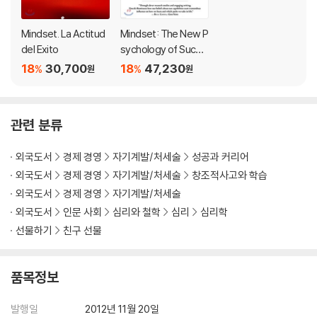
opting a deeper, truer growth mindset. She also expands the
mindset concept beyond the individual, applying it to the cultu
Mindset. La Actitud
Mindset: The New P
res of groups and organizations. With the right mindset, you c
del Exito
sychology of Succe
an motivate those you lead, teach, and love?to transform thei
ss
18
30,700
18
47,230
%
%
원
원
r lives and your own.
관련 분류
외국도서
경제 경영
자기계발/처세술
성공과 커리어
외국도서
경제 경영
자기계발/처세술
창조적사고와 학습
외국도서
경제 경영
자기계발/처세술
외국도서
인문 사회
심리와 철학
심리
심리학
선물하기
친구 선물
품목정보
발행일
2012년 11월 20일