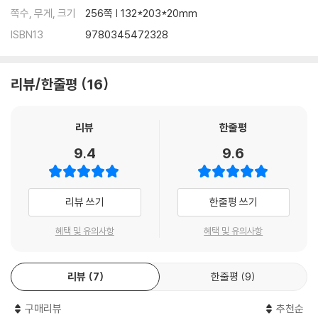
쪽수, 무게, 크기
256쪽 | 132*203*20mm
ISBN13
9780345472328
리뷰/한줄평
16
리뷰
한줄평
9.4
9.6
리뷰 쓰기
한줄평 쓰기
혜택 및 유의사항
혜택 및 유의사항
리뷰
7
한줄평
9
구매리뷰
추천순