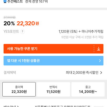
주간베스트
경제 경영
167위
27,900
원
20
22,320
YES포인트
1,120원 (5%)
마니아추가적립
5만원 이상 구매 시 2천원 추가 적립
사용 가능한 쿠폰 받기
앱 다운 시 1천원 상품권
결제혜택
최대 2,000원 즉시할인
종이책
번역서
중고
22,320
원
11,520
원
14,200
원~