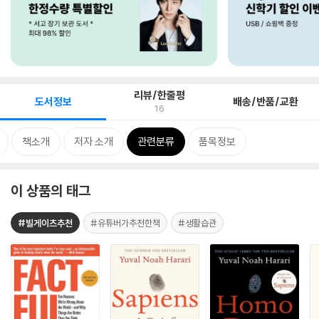
리뷰/한줄평
도서정보
배송/반품/교환
16
책소개
저자 소개
관련분류
품목정보
이 상품의 태그
#빌게이츠추천
#유튜버가추천한책
#생활습관