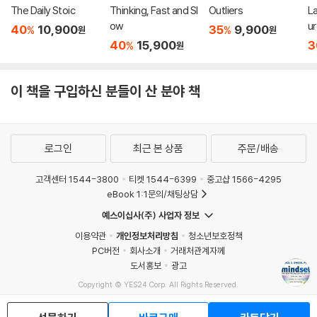
The Daily Stoic
Thinking, Fast and Sl
Outliers
L
ow
u
40
10,900
35
9,900
%
%
원
원
40
15,900
3
%
원
이 책을 구입하신 분들이 산 분야 책
로그인
최근 본 상품
주문/배송
고객센터 1544-3800
티켓 1544-6399
중고샵 1566-4295
eBook 1:1문의/채팅상담
예스이십사(주) 사업자 정보
이용약관
개인정보처리방침
청소년보호정책
PC버전
회사소개
거래처관계자께
도서홍보
광고
Copyright © YES24 Corp. All Rights Reserved.
MATOM4