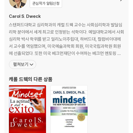
“It’s not always the people who start out the smartest wh
관심작가 알림신청
o end up the smartest.”
Carol S. Dweck
After decades of research, world-renowned Stanford Univer
스탠퍼드대학교 심리학과의 캐럴 드웩 교수는 사회심리학과 발달심
sity psychologist Carol S. Dweck, Ph.D., discovered a simple b
리학 분야에서 세계 최고로 인정받는 석학이다. 예일대학교에서 사회
ut groundbreaking idea: the power of mindset. In this brilliant b
심리학 박사 학위를 받고 일리노이주립대, 하버드대, 컬럼비아대에
ook, she shows how success in school, work, sports, the arts,
서 교수를 역임했으며, 미국예술과학회 회원, 미국국립과학원 회원
and almost every area of human endeavor can be dramatically
에 선출되었다. 또한 미국 베크먼재단이 수여하는 베크먼 멘토링 어
influenced by how we think about our talents and abilities. Peo
워드, 미국심리학회 특별공로상, 미국심리과학학회 평생공로상 등을
펼쳐보기
ple with a fixed mindset?those who believe that abilities are fi
수상했고, 2015년에는 예일대 대학원이 그해 가장 뛰어난 학문적 업
xed?are less likely to flourish than those with a growth minds
적을 이룬 학자에게 수여하는 ‘윌버크로스 메달’을 수상하는 영예를
캐롤 드웩
의 다른 상품
et?those who believe that abilities can be developed. Mindse
안은 바 있다. IBM, 마이크로소프트, 구글, 애플, 미국 올림픽 대표
t reveals how great parents, teachers, managers, and athlete
s can put this idea to use to foster outstanding accomplishme
nt.
In this edition, Dweck offers new insights into her now famous
and broadly embraced concept. She introduces a phenomeno
n she calls false growth mindset and guides people toward ad