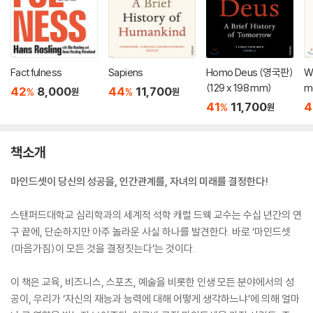
Factfulness
Sapiens
Homo Deus (영국판)
W
(129 x 198 mm)
m
42
8,000
44
11,700
%
%
원
원
41
11,700
4
%
원
책소개
마인드셋이 당신의 성공을, 인간관계를, 자녀의 미래를 결정한다!
스탠퍼드대학교 심리학과의 세계적 석학 캐럴 드웩 교수는 수십 년간의 연
구 끝에, 단순하지만 아주 놀라운 사실 하나를 발견한다. 바로 ‘마인드셋
(마음가짐)이 모든 것을 결정짓는다’는 것이다.
이 책은 교육, 비즈니스, 스포츠, 예술을 비롯한 인생 모든 분야에서의 성
공이, 우리가 ‘자신의 재능과 능력에 대해 어떻게 생각하느냐’에 의해 얼마