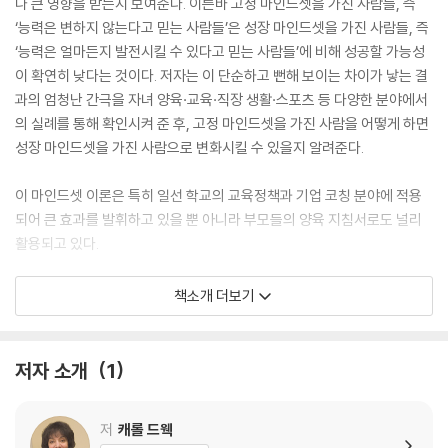
나 큰 영향을 받는지 보여준다. 이른바 고정 마인드셋을 가진 사람들, 즉
‘능력은 변하지 않는다고 믿는 사람들’은 성장 마인드셋을 가진 사람들, 즉
‘능력은 얼마든지 발전시킬 수 있다고 믿는 사람들’에 비해 성공할 가능성
이 확연히 낮다는 것이다. 저자는 이 단순하고 뻔해 보이는 차이가 낳는 결
과의 엄청난 간극을 자녀 양육·교육·직장 생활·스포츠 등 다양한 분야에서
의 실례를 통해 확인시켜 준 후, 고정 마인드셋을 가진 사람을 어떻게 하면
성장 마인드셋을 가진 사람으로 변화시킬 수 있을지 알려준다.
이 마인드셋 이론은 특히 일선 학교의 교육정책과 기업 코칭 분야에 적용
되어 큰 효과를 발휘하고 있을 뿐 아니라 부모들의 양육 지침서로도 널리
활용되고 있다.
책소개 더보기
From the renowned psychologist who introduced the wor
ld to “growth mindset” comes this updated edition of the
million-copy bestseller?featuring transformative insight
저자 소개
1
s into redefining success, building lifelong resilience, and
supercharging self-improvement.
저
캐롤 드웩