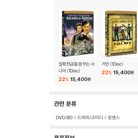
일확천금을 꿈꾸는 사
거인 (1Disc)
나이 (1Disc)
22
15,400
%
원
22
15,400
%
원
관련 분류
DVD/BD
드라마/코미디
로맨스
품목정보