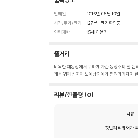
발매일
2016년 05월 10일
시간/무게/크기
127분 | 크기확인중
연령제한
15세 이용가
줄거리
비옥한 대농장에서 귀하게 자란 농장주의 딸 맨티
게 바뀌어 심지어 노예상인에게 팔려가기까지 한다
리뷰/한줄평
0
리뷰
첫번째 리뷰어가 