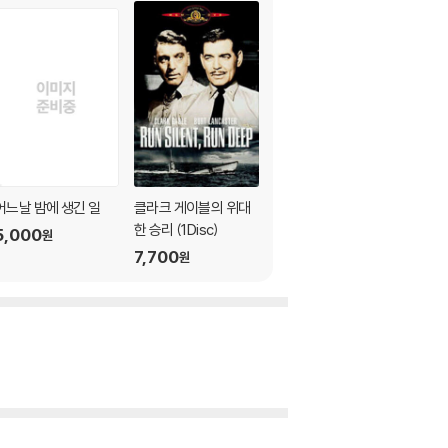
어느날 밤에 생긴 일
클라크 게이블의 위대
한 승리 (1Disc)
5,000
원
7,700
원