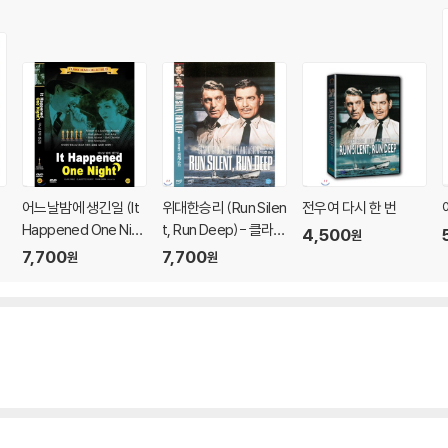
어느날밤에 생긴일 (It
위대한승리 (Run Silen
전우여 다시 한 번
Happened One Nigh
t, Run Deep)- 클라크
4,500
원
t)- 클라크게이블
게이블. 버트랭카스터
7,700
7,700
원
원