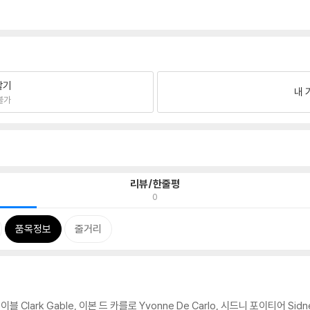
팔기
내 
불가
리뷰/한줄평
0
품목정보
줄거리
 게이블 Clark Gable, 이본 드 카를로 Yvonne De Carlo, 시드니 포이티어 Sid