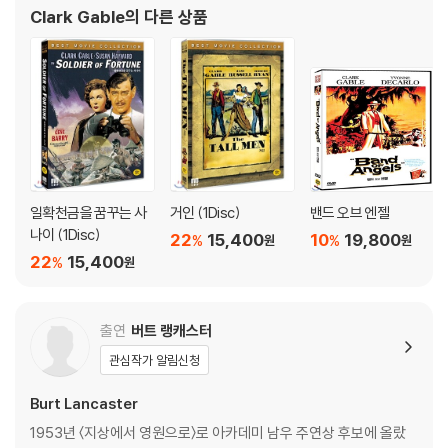
이후 1930년대 헐리우드에서 차츰 두각을 나타내기 시작한 그는 [어
Clark Gable
의 다른 상품
이어를 사용하셔야 합니다. 더불어 플레이어 소프트웨어 최신 버전의 업데
느날 밤에 생긴 일], [바람과 함께 사라지다
이트, 대용량 케이블 사용이 필수입니다.
2) 3D 블루레이는 전용 플레이어와 3D 지원 TV를 통해서만 재생 가능합
니다.
※ 아웃케이스/구성품/포장 상태
1) 제작/배송 과정에서 경미한 아웃케이스 주름, 모서리 눌림 및 갈라짐이
발생할 수 있습니다. 반품을 원하실 경우 미개봉 상태로 문의 부탁드립니
다.
일확천금을 꿈꾸는 사
거인 (1Disc)
밴드 오브 엔젤
나이 (1Disc)
2) 스틸북 케이스 제작 과정에서 기포 혹은 경미한 인쇄 오류가 발생할 수
22
15,400
10
19,800
%
%
원
원
있습니다.
22
15,400
%
원
3) 렌티큘러 스틸북의 경우, 보호필름이 붙어 판매되기도 합니다. 보호필
름 손상에 의한 교환/반품은 불가합니다.
출연
버트 랭캐스터
4) 본품 보호를 위해 노란색의 카톤 박스로 재포장한 경우, 카톤박스 손상
에 의한 교환/반품은 불가합니다.
관심작가 알림신청
5) 아웃케이스/구성품/포장 상태 불량에 의한 교환/반품 신청시 불량 확
인을 위해 개봉 시의 동영상을 요청할 수 있으며, 동영상이 없는 경우 교
Burt Lancaster
환/반품이 제한될 수 있습니다.
1953년 〈지상에서 영원으로〉로 아카데미 남우 주연상 후보에 올랐