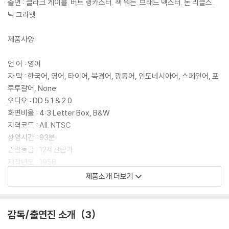
출연 : 클라크 게이블. 버트 랭카스터. 잭 워든. 브래드 덱스터. 돈 리클스.
닉 그라뱃
제품사양
언 어 : 영어
자 막 : 한국어, 영어, 타이어, 북경어, 광동어, 인도네시아어, 스페인어, 포
루투갈어, None
오디오 : DD 5.1 & 2.0
화면비율 : 4:3 Letter Box, B&W
지역코드 : All. NTSC
상영시간 : 93분
관람등급 : 12세관람가
제작년도 : 1958
제품소개 더보기
줄거리
감독/출연진 소개
3
1942년 2차 세계대전 당시, 일본군교의 분고 해협에서는 미군과 일본군