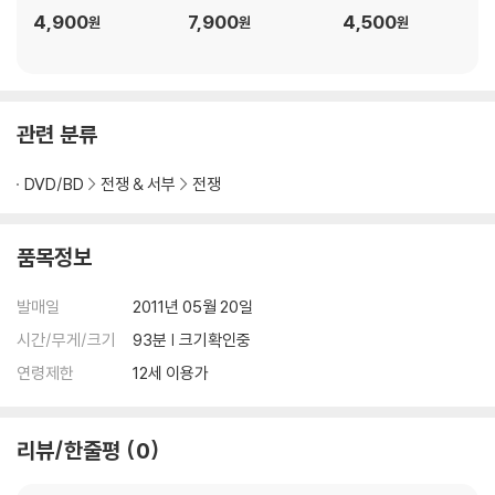
1) 불량으로 인한 교환/반품 요청 시에는 불량 확인을 위해 개봉 시의 동영
4,900
7,900
4,500
원
원
원
상을 요청할 수 있으며, 동영상이 없는 경우 교환/반품이 제한될 수 있습니
다.
관련 사진과 동영상 및 재생 기기 모델명을 첨부하여 첨부하여 고객센터에
문의 바랍니다.
관련 분류
2) 사양 오인지, 오 구매, 변심 사유로의 반품은 제품 개봉 전에만 운임비
부담 후 처리 가능합니다.
DVD/BD
전쟁 & 서부
전쟁
3) 스틸북 한정판, 초회 한정판의 경우 제작 수량이 한정되어 있고, 택배
이동 과정에서의 손상이 발생하면, 재 판매가 어려우므로 신중한 구매 선
택을 부탁드립니다.
품목정보
4) 한정판 상품의 변심, 오구매로 인한 반품은 회송된 상품의 상태 확인 후
진행이 가능합니다. 택배 이동 중 파손이 발생하지 않도록 완충 포장을 부
발매일
2011년 05월 20일
탁드립니다.
시간/무게/크기
93분 | 크기확인중
연령제한
12세 이용가
리뷰/한줄평
0