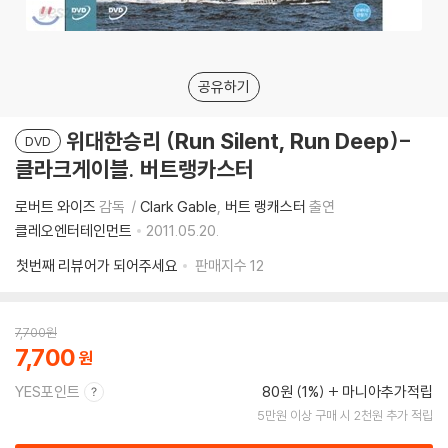
공유하기
위대한승리 (Run Silent, Run Deep)-
DVD
클라크게이블. 버트랭카스터
로버트 와이즈
감독
Clark Gable
버트 랭캐스터
출연
클레오엔터테인먼트
2011.05.20.
첫번째 리뷰어가 되어주세요
판매지수
12
7,700
원
7,700
YES포인트
80원 (1%)
마니아추가적립
5만원 이상 구매 시 2천원 추가 적립