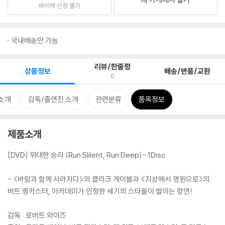
바이백 신청 불가
국내배송만 가능
리뷰/한줄평
상품정보
배송/반품/교환
0
소개
감독/출연진 소개
관련분류
품목정보
제품소개
[DVD] 위대한 승리 (Run Slilent, Run Deep)- 1Disc
- <바람과 함께 사라지다>의 클라크 게이블과 <지상에서 영원으로>의
버트 랭카스터, 아카데미가 인정한 세기의 스타들이 벌이는 향연!
감독 : 로버트 와이즈