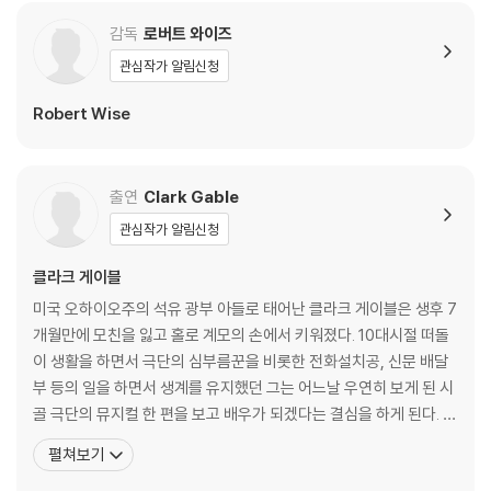
의 해상대결이 한창이다. 명성 높은 리차드슨 함장(클라크 게이블)의 뛰어
감독
로버트 와이즈
난 활약에도 불구하고 위험한 곳으로 알려진 제 7지역에서 그의 함선은 폭
파되고 만다. 그로 부터 1년동안 함장의 자리에서 물러나 행정만 보던 리차
관심작가 알림신청
드슨은 전투에 대한 미련은 버리지 못한다. 더구나 그가 바다를 떠나있던 1
Robert Wise
년 동안 4대의 잠수함이 일본군에 의해 희생된 것이다. 결국 그는 상부에
다시 실전에 투입될 수 있도록 해달라고 요청한다.
출연
Clark Gable
한편 오랜 부함장 시절을 마감하고 드디어 함장 임명을 앞둔 짐(버트 랭카
스터)은 모든 대원들의 축하를 받으며 들떠있지만 상부에서 리차드슨을
관심작가 알림신청
새 함장에 임명하자 짐은 허탈해진다. 많은 전투에서 실전경험이 많은 리
차드슨과 오랫동안 부함장으로 지내면서 대원들과 가깝게 지내고 잠수함
클라크 게이블
에 대해 모든 것을 파악하고 있는 짐은 잦은 의견충동을 일으키기도 한다.
미국 오하이오주의 석유 광부 아들로 태어난 클라크 게이블은 생후 7
더구나 리차드슨은 부대원들의 위험을 무릅쓰고 위험한 지역에서의 공격
개월만에 모친을 잃고 홀로 계모의 손에서 키워졌다. 10대시절 떠돌
을 감행하고 이로인해 대원들은 두려움을 느끼게 되는데.....
이 생활을 하면서 극단의 심부름꾼을 비롯한 전화설치공, 신문 배달
부 등의 일을 하면서 생계를 유지했던 그는 어느날 우연히 보게 된 시
골 극단의 뮤지컬 한 편을 보고 배우가 되겠다는 결심을 하게 된다. 그
DVD/ Blu-ray 구매시 참고 사항 안내드립니다.
는 조세핀 딜런을 만나 철저한 연기수업을 받으며 라이오넬 배리모어
펼쳐보기
※ 4K블루레이, 3D 블루레이 재생 관련 안내
와 같은 무대에 나란히서며 배우가 되기 위한 꿈을 펼치기 시작했다.
1) 4K UHD 디스크는 대용량의 데이터 전송이 필요하므로 4K전용 플레