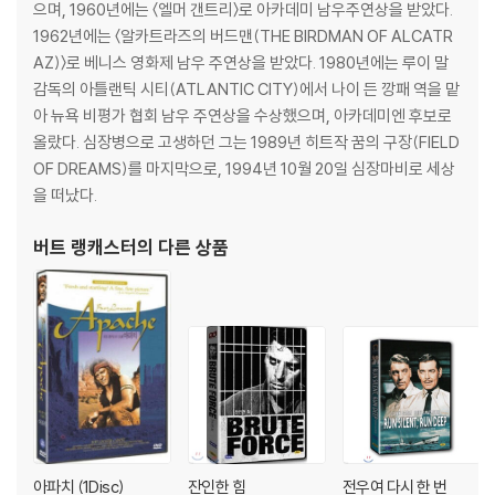
으며, 1960년에는 〈엘머 갠트리〉로 아카데미 남우주연상을 받았다.
※ 디스크 재생 불량
1962년에는 〈알카트라즈의 버드맨(THE BIRDMAN OF ALCATR
1) 기기 문제로 인해 발생하는 재생 불량 현상에 대해서는 반품/교환이 불
AZ)〉로 베니스 영화제 남우 주연상을 받았다. 1980년에는 루이 말
가하니 최신 소프트웨어로 업데이트된 DVD/BD 전용 기기에서 재생하실
감독의 아틀랜틱 시티(ATLANTIC CITY)에서 나이 든 깡패 역을 맡
것을 권유해 드립니다.
아 뉴욕 비평가 협회 남우 주연상을 수상했으며, 아카데미엔 후보로
2) 정전기와 먼지로 인해 재생이 원활하지 않은 경우가 있습니다. 디스크
올랐다. 심장병으로 고생하던 그는 1989년 히트작 꿈의 구장(FIELD
를 마른 천으로 닦으시거나, DVD 클리너 등 전용 제품을 이용하면 대부분
OF DREAMS)를 마지막으로, 1994년 10월 20일 심장마비로 세상
해결됩니다.
을 떠났다.
3) 일부 PC 연결형 ODD의 경우 호환 상의 문제로 정상적인 디스크도 재
생이 불가능한 경우가 있습니다. 독립형 전용 플레이어 사용을 권장드리
버트 랭캐스터
의 다른 상품
며, ODD 사용으로 인한 재생 불량의 경우 교환 시에도 동일한 오류가 발
생할 수 있음을 알려드립니다.
※ 디스크 외관 불량
디스크에 미세한 잔 흠집이 남아있거나 인쇄 면이 깨끗하지 않은 경우가
있으며, 상품의 불량이 아닙니다. 단, 재생에 이상이 있는 경우에는 불량으
로 인한 반품/교환이 가능합니다.
※ 교환/반품 안내
아파치 (1Disc)
잔인한 힘
전우여 다시 한 번