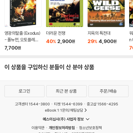
영광의탈출 (Exodus)
더러운 전쟁
지옥의 특전대
워
- 폴뉴먼, 오토플레밍
n
40
2,900
29
4,900
%
%
원
원
거
7,700
7
원
이 상품을 구입하신 분들이 산 분야 상품
로그인
최근 본 상품
주문/배송
고객센터 1544-3800
티켓 1544-6399
중고샵 1566-4295
eBook 1:1문의/채팅상담
예스이십사(주) 사업자 정보
이용약관
개인정보처리방침
청소년보호정책