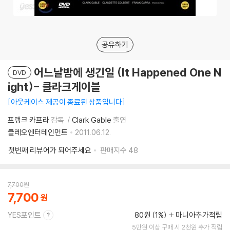
공유하기
어느날밤에 생긴일 (It Happened One N
DVD
ight)- 클라크게이블
아웃케이스 제공이 종료된 상품입니다
프랭크 카프라
감독
Clark Gable
출연
클레오엔터테인먼트
2011.06.12.
첫번째 리뷰어가 되어주세요
판매지수
48
7,700
원
7,700
YES포인트
80원 (1%)
마니아추가적립
5만원 이상 구매 시 2천원 추가 적립