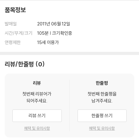
도주 장면은 그 과정이 절로 박수가 나오게 한다. 어떻게 보면 소위 '로드
품목정보
무비(Road Movie)'의 양식을 최초로 완성시킨 영화라고 할수 있다.
발매일
2011년 06월 12일
남자 주인공으로는 당시 가장 인기를 있었던 클라크 케이블이 출연하는데,
당시 그의 거만한 행동을 싫어하는 여배우들이 저마다 출연을 기피해서,
시간/무게/크기
105분 | 크기확인중
결국 제작사는 2년동안 인기없이 쉬고 있던 끌로데트 콜버트를 기용하는
연령제한
15세 이용가
모험을 던졌고 이것은 곧 대성공을 거두었다. 후에 많은 여배우들이 출연
제의를 거부한 것에 대해 큰 후회를 했다는 일화가 있다.
리뷰/한줄평
0
DVD/ Blu-ray 구매시 참고 사항 안내드립니다.
리뷰
한줄평
※ 4K블루레이, 3D 블루레이 재생 관련 안내
1) 4K UHD 디스크는 대용량의 데이터 전송이 필요하므로 4K전용 플레
첫번째 리뷰어가
첫번째 한줄평을
이어를 사용하셔야 합니다. 더불어 플레이어 소프트웨어 최신 버전의 업데
되어주세요.
남겨주세요.
이트, 대용량 케이블 사용이 필수입니다.
2) 3D 블루레이는 전용 플레이어와 3D 지원 TV를 통해서만 재생 가능합
리뷰 쓰기
한줄평 쓰기
니다.
혜택 및 유의사항
혜택 및 유의사항
※ 아웃케이스/구성품/포장 상태