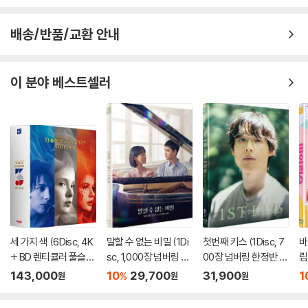
1) 제작/배송 과정에서 경미한 아웃케이스 주름, 모서리 눌림 및 갈라짐이
발생할 수 있습니다. 반품을 원하실 경우 미개봉 상태로 문의 부탁드립니
배송/반품/교환 안내
다.
2) 스틸북 케이스 제작 과정에서 기포 혹은 경미한 인쇄 오류가 발생할 수
있습니다.
이 분야 베스트셀러
3) 렌티큘러 스틸북의 경우, 보호필름이 붙어 판매되기도 합니다. 보호필
름 손상에 의한 교환/반품은 불가합니다.
4) 본품 보호를 위해 노란색의 카톤 박스로 재포장한 경우, 카톤박스 손상
에 의한 교환/반품은 불가합니다.
5) 아웃케이스/구성품/포장 상태 불량에 의한 교환/반품 신청시 불량 확
인을 위해 개봉 시의 동영상을 요청할 수 있으며, 동영상이 없는 경우 교
환/반품이 제한될 수 있습니다.
※ 디스크 재생 불량
1) 기기 문제로 인해 발생하는 재생 불량 현상에 대해서는 반품/교환이 불
세 가지 색 (6Disc, 4K
말할 수 없는 비밀 (1Di
첫번째 키스 (1Disc, 7
바
+ BD 렌티큘러 풀슬립
sc, 1,000장 넘버링 한
00장 넘버링 한정반 풀
립
가하니 최신 소프트웨어로 업데이트된 DVD/BD 전용 기기에서 재생하실
트릴로지 박스 한정판)
정반 풀슬립) : 블루레
슬립) : 블루레이
정
것을 권유해 드립니다.
143,000
10
29,700
31,900
1
%
원
원
원
: 블루레이
이
2) 정전기와 먼지로 인해 재생이 원활하지 않은 경우가 있습니다. 디스크
를 마른 천으로 닦으시거나, DVD 클리너 등 전용 제품을 이용하면 대부분