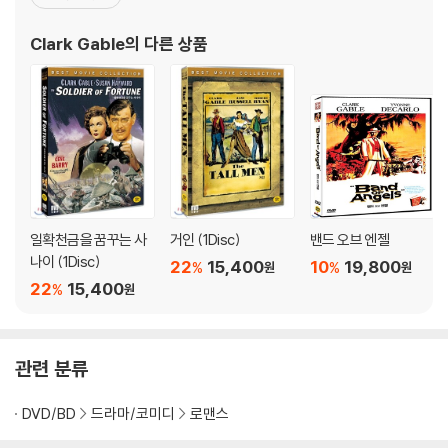
와 같은 무대에 나란히서며 배우가 되기 위한 꿈을 펼치기 시작했다.
기자와 도피 중인 상속녀와의 티격태격 사랑 이야기 속에서, 성격이나 사
이후 1930년대 헐리우드에서 차츰 두각을 나타내기 시작한 그는 [어
Clark Gable
의 다른 상품
회적 신분이 전혀 다른 두 남녀 사이에 로맨틱한 사건이 일어나고 그런 와
느날 밤에 생긴 일], [바람과 함께 사라지다
중에 순수한 사랑이 싹트는 얘기를 전하는 프랭크 카프라 감독의 명쾌한
코미디다. 지금 보아도 신선한 감각이 넘치는 로맨틱 코미디의 걸작이다.
항상 따뜻한 인간미가 넘치는 작품들만을 만드는 캐프러 감독의 연출 솜씨
가 가장 빛난 영화이기도 하다. 아카데미상 역사에 최초로 주요 5개부문
(작품, 감독, 남녀주연, 각색)을 수상한 사실이 보여주듯이 잘 짜여진 스토
리와 위트가 번득이는 각본, 완벽한 조화를 보여준 두 주연의 명연이 함께
어울려서 명작을 탄생시켰다.
일확천금을 꿈꾸는 사
거인 (1Disc)
밴드 오브 엔젤
나이 (1Disc)
재벌의 말괄량이 딸이 결혼을 앞두고 가출을 한다. 한 신문 기자가 정체를
22
15,400
10
19,800
%
%
원
원
감추고 그녀와 동행한다. 그가 노리는 것은 특종과 그녀를 설득하여 귀가
22
15,400
%
원
시켜 사례금을 받자는 것이다. 그러다가 그녀와 사랑에 빠지고 만다. 스토
리는 별것 아닌 것 같지만, 여기에는 수 많은 유명한 장면들이 서로 연결되
어 지금도 많은 작품들에서 인용 또는 표절까지 되고 있다. 자동차를 얻어
관련 분류
타기 위해서 게이블의 수법이 실패하자 치마를 살짝 걷어올려 지나가는 차
를 세우는 콜베르. 모텔 방에서 두 사람 사이에 쳐놓은 담요를 '제리코의 성
DVD/BD
드라마/코미디
로맨스
벽'이라 부르지만 라스트에서 나팔 소리와 함께 내려진다. 결혼식에서의