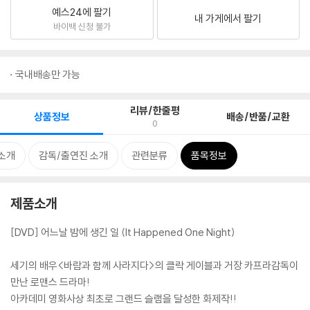
예스24에 팔기
내 가게에서 팔기
바이백 신청 불가
국내배송만 가능
리뷰/한줄평
상품정보
배송/반품/교환
0
소개
감독/출연진 소개
관련분류
품목정보
제품소개
[DVD] 어느날 밤에 생긴 일 (It Happened One Night)
세기의 배우<바람과 함께 사라지다>의 클락 게이블과 거장 카프라감독이
만난 로맨스 드라마!
아카데미 영화사상 최초로 그랜드 슬램을 달성한 화제작!!