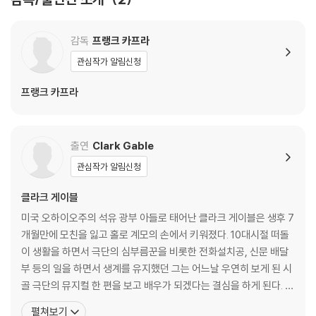
아버지 알렉산더가 반대하고 요트에 가둬 두자 엘리는 헤엄을 쳐 해안으로
도망쳐 나와 뉴욕으로 가는 그레이 하운드 버스에 오른다. 그 버스에는 근
감독
프랭크 카프라
무 중에 술을 마셔 해고당한 신문 기자 피터가 맨 뒷 좌석에 자리잡고 있는
데, 엘리는 피터와 맨 뒤의 좌석에 나란히 앉게 된다. 여행 도중 엘리가 소
관심작가 알림신청
지품이 든 가방을 잃어버렸 음에도 신고하기를 거부하자 피터는 엘리의 신
프랭크 카프라
분에 대해 의심을 하게 된다.
그레 이하운드로 계속되는 여행 다음날 둘은 잠시 쉰 휴게실에서 느긋하게
출연
Clark Gable
아침 식사를 하다가 엘리와 피터는 버스를 놓치게 되고, 그런 와중 피터는
엘리의 신분을 알게 된다. 엘리는 피터에게 뉴욕에 도착하도록 도와주면
관심작가 알림신청
자신에 대한 특종 기사를 쓰게 해 주겠다며 거래를 제안하지만 부잣집 딸
이나 부를 탐내 결혼하려는 킹 웨슬리 같은 사람한테 전혀 관심이 없다면
클라크 게이블
서 퉁명스럽게 이 제안을 거절한다. 하지만 북쪽 으로 향하는 여행에서 몇
미국 오하이오주의 석유 광부 아들로 태어난 클라크 게이블은 생후 7
가지 우연찮은 사고가 일어나게 되고 피터와 엘리는 여러 곤경에 같이 빠
개월만에 모친을 잃고 홀로 계모의 손에서 키워졌다. 10대시절 떠돌
지게 된다. 그러면서 둘은 서로 사랑에 빠지게 된다.
이 생활을 하면서 극단의 심부름꾼을 비롯한 전화설치공, 신문 배달
부 등의 일을 하면서 생계를 유지했던 그는 어느날 우연히 보게 된 시
사뮤엘 홉킨스 아담스의 단편 소설 'Night Bus(야간 버스)'를 각색한 작품
골 극단의 뮤지컬 한 편을 보고 배우가 되겠다는 결심을 하게 된다. 그
으로,
는 조세핀 딜런을 만나 철저한 연기수업을 받으며 라이오넬 배리모어
펼쳐보기