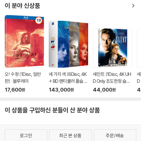
이 분야 신상품
해결됩니다.
3) 일부 PC 연결형 ODD의 경우 호환 상의 문제로 정상적인 디스크도 재
19
생이 불가능한 경우가 있습니다. 독립형 전용 플레이어 사용을 권장드리
며, ODD 사용으로 인한 재생 불량의 경우 교환 시에도 동일한 오류가 발
생할 수 있음을 알려드립니다.
※ 디스크 외관 불량
디스크에 미세한 잔 흠집이 남아있거나 인쇄 면이 깨끗하지 않은 경우가
있으며, 상품의 불량이 아닙니다. 단, 재생에 이상이 있는 경우에는 불량으
오! 수정 (1Disc, 일반
세 가지 색 (6Disc, 4K
세인트 (1Disc, 4K UH
세
로 인한 반품/교환이 가능합니다.
판) : 블루레이
+ BD 렌티큘러 풀슬립
D Only 초도한정 슬립
D
트릴로지 박스 한정판)
케이스) : 블루레이
:
17,600
143,000
44,000
4
원
원
원
※ 교환/반품 안내
: 블루레이
1) 불량으로 인한 교환/반품 요청 시에는 불량 확인을 위해 개봉 시의 동영
상을 요청할 수 있으며, 동영상이 없는 경우 교환/반품이 제한될 수 있습니
이 상품을 구입하신 분들이 산 분야 상품
다.
관련 사진과 동영상 및 재생 기기 모델명을 첨부하여 첨부하여 고객센터에
문의 바랍니다.
로그인
최근 본 상품
주문/배송
2) 사양 오인지, 오 구매, 변심 사유로의 반품은 제품 개봉 전에만 운임비