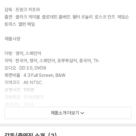
감독 : 프랑크 카프라
출연 : 클라크 게이블. 클로데트 콜베르. 월터 코놀리. 로스코 칸즈. 제임슨
토마스. 앨런 헤일
제품사양
더빙 : 영어, 스페인어
자막 : 한국어, 영어, 스페인어, 포루투갈어, 중국어, Th
오디오 : DD 2.0, DVD9
화면비율 : 4:3 Full Screen, B&W
지역코드 : All. NTSC
상영시간 : 105분
관람등급 : 15세관람가
제작년도 : 1934
제품소개 더보기
줄거리
재산을 노리고 구혼을 한 비행사인 킹 웨슬리와 결혼하고자 하는 엘리를
감독/출연진 소개
2