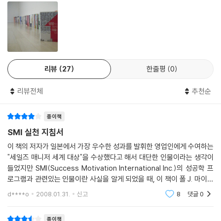
물건은 영영 팔 수 없게 되는 경우가 발생한다. 비싼 물건 1개를 파는 것과
싼 물건 10개를 파는 것 중 어느 쪽이 이익인가를 생각해 본다면 이에 대한
답은 쉽게 나온다. 물건을 팔 때는 자신의 회사 상품의 이미지를 꾸준히 알
려, 그에 어울리는 고객이 찾아오게 만드는 것이 중요하다. ‘에르메스’나
‘루이비통’처럼 비싸도 구입할 의향이 있는 손님만 찾아오라는 메시지가
잘 전달되면, 회사 이미지도 올라가고 이익도 엄청나게 올릴 수 있다.
리뷰
27
한줄평
0
개성이 넘치는 회사가 훌륭한 회사다
리뷰전체
추천순
강한 조직이 되려면 똑똑한 인재, 참신한 아이디어, 강한 리더십 등 중요한
것들은 많다. 하지만 모든 사원이 리더가 된다거나 모든 사원이 똑같은 생
종이책
각을 할 수는 없다. 생활 방식과 사고방식이 조금씩 다르더라도 그사이에
서 조화를 이룰 수 있어야 회사는 발전한다는 것이다. 마케팅은 제품을 파
SMI 실천 지침서
는 데만 머물지 않는다. 제품을 효율적으로 판매할 수 있는 시스템은 직원
이 책의 저자가 일본에서 가장 우수한 성과를 발휘한 영업인에게 수여하는
들 간의 관계를 원만하게 만드는 것도 포함된다. 부하의 자산 상태까지도
"세일즈 매니저 세계 대상"을 수상했다고 해서 대단한 인물이라는 생각이
상사의 책임이라고 말하는 저자는 직원이 안정된 환경에서 일할 수 있도록
들었지만 SMI(Success Motivation International Inc.)의 성공학 프
만들어 주는 것 역시 마케팅의 한 부분이라고 역설한다. 홍보나 영업 등에
로그램과 관련있는 인물이란 사실을 알게 되었을 때, 이 책이 폴 J. 마이어
만 국한된 것이 아니라 제품의 개발과 인력 관리, 작업 환경 등 회사의 전반
의 성공학 컨설팅 프로그램의 사상을 전달하려는 것임을 직감할 수 있었
d****o
2008.01.31.
신고
8
댓글
0
다. 사실 SMI 프로그램
적인 시스템을 안정적으로 구축하는 것이 훌륭한 마케팅을 만들어 낸다는
것이다.
종이책