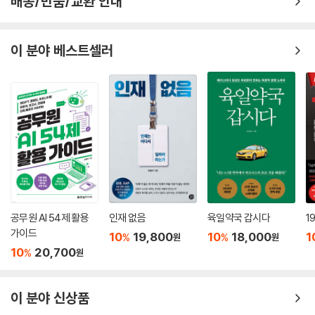
배송/반품/교환 안내
이 분야 베스트셀러
공무원 AI 54제 활용
인재 없음
육일약국 갑시다
1
가이드
10
19,800
10
18,000
1
%
%
원
원
10
20,700
%
원
이 분야 신상품