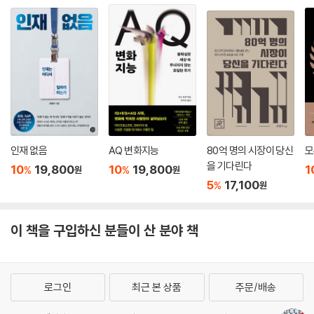
인재 없음
AQ 변화지능
80억 명의 시장이 당신
모
을 기다린다
10
19,800
10
19,800
1
%
%
원
원
5
17,100
%
원
이 책을 구입하신 분들이 산 분야 책
로그인
최근 본 상품
주문/배송