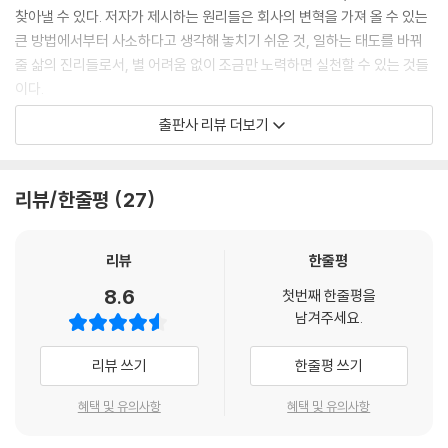
찾아낼 수 있다. 저자가 제시하는 원리들은 회사의 변혁을 가져 올 수 있는
큰 방법에서부터 사소하다고 생각해 놓치기 쉬운 것, 일하는 태도를 바꿔
줄 삶의 진리들로서, 별 어려움 없이 조금만 노력하면 실천할 수 있는 것들
이다.
출판사 리뷰 더보기
싫은 손님과는 거래를 끊어라
이시하라는 경영자들이 “지금 당장 이익을 올리고 싶은데 무슨 일부터 해
야 할까요?”라고 물으면, “싫은 손님과 거래하는 것부터 끊으세요”라고
리뷰/한줄평
27
조언한다. 경영이라는 것은 경영자와 고객의 마음이 잘 맞아 좋은 관계로
발전해야 이익이 만들어진다. 지금 당장 경영 상태가 좋지 않다고 ‘할 수 없
지, 이 녀석이라도 상대할 수밖에’라는 생각에 싫은 손님도 받게 되면 절대
리뷰
한줄평
이익이 발생할 리 없다. 싫은 손님은 싸움을 해서라도 거절하고, 공백이 생
8.6
첫번째 한줄평을
긴 그 자리는 다른 손님으로 채우고 그 손님과 좋은 관계를 유지하면 된다.
남겨주세요.
싸다고 광고하면 정말 골치 아픈 싼 손님만 모인다
리뷰 쓰기
한줄평 쓰기
빠른 시간 안에 손님을 모으기 위해 할인 행사 등을 실시하는 경우가 있는
데, 이는 역효과를 만들어 낼 수 있으니 주의해야 한다. 물건을 “싸게 판
혜택 및 유의사항
혜택 및 유의사항
다”는 사실을 너무 강조하다 보면, 그에 어울리는 싼 손님만 몰려들어 비싼