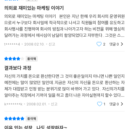
의외로 재미있는 마케팅 이야기
더불어 이 책은 가망 고객 확보, 후속 조치, 고객 모집 방법 등 고객의 마음
의외로 재미있는 마케팅 이야기 본인은 지난 한해 우리 회사의 운영위원
으로서 누구보다 회사일에 적극적으로 나서고 직원들의 참여를 유도하고
을 움직여 어떻게 상품을 판매할 수 있는가 대해 명쾌한 답변을 제시한다.
회사행사를 진행하며 회사의 방침과 나아가고자 하는 비전을 위해 열심히
또 강한 회사를 만들기 위해 사장들이 돈을 어떻게 관리해야 하는가, 회의
달려가는 과정에서 애사심이 남달리 함양되었다고 자부한다.. 그것은 스스
는 어떤 식으로 진행해야 하는가, 사원들의 능력은 어떻게 끌어올려야 하
로가 생각할때 내가 몸담고 있는 회사가 지금 한참 '성장'하는 회사였기에
는가에 관한 경영의 원칙들도 제시하고 있다. 이시하라가 제시하는 방법들
t******4
2008.02.10.
신고
2
댓글
0
그
은 모두 단순한 이론이 아니라 현장 경험을 통해 얻은 것이라는 점에서 지
금 당장 실천 가능하다. 이러한 방법들을 상황에 맞게 응용하면 놀라운 경
종이책
험을 하게 될 것이다.
결과보다 과정
자신의 가치를 돈으로 환산한다면 그 것이 좋은일이지 아니면 나쁜 일인지
예전에는 말이 많았던 일인데..지금은 자신의 자신을 돈으로 환산하는 자
체가 대접받고 인정 받는 분위기로 많이 바뀌어 가고 있다.. 자신의가치를
알아주는 직장에서 기꺼이 일을 하고 좀더 나은 자아실현까지 할수 있다고
말을 할수 있을것이다. 그만큼 많이 변했다는 이야기다. 몸값이라고 하면
k*******k
2008.02.01.
신고
1
댓글
0
얼마나
종이책
이유 있는 성장.. 나도 성장하자~