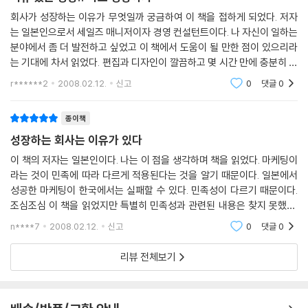
회사가 성장하는 이유가 무엇일까 궁금하여 이 책을 접하게 되었다. 저자
는 일본인으로서 세일즈 매니저이자 경영 컨설턴트이다. 나 자신이 일하는
분야에서 좀 더 발전하고 싶었고 이 책에서 도움이 될 만한 점이 있으리라
는 기대에 차서 읽었다. 편집과 디자인이 깔끔하고 몇 시간 만에 충분히 읽
을 수 있는 분량이었다. 이런 부류의 책을 좋아하기는 하지만 간혹 빈 내용
r******2
2008.02.12.
신고
0
댓글
0
에 속은
종이책
성장하는 회사는 이유가 있다
이 책의 저자는 일본인이다. 나는 이 점을 생각하며 책을 읽었다. 마케팅이
라는 것이 민족에 따라 다르게 적용된다는 것을 알기 때문이다. 일본에서
성공한 마케팅이 한국에서는 실패할 수 있다. 민족성이 다르기 때문이다.
조심조심 이 책을 읽었지만 특별히 민족성과 관련된 내용은 찾지 못했다.
번역을 하며 수정을 했거나 뺐었을 수도 있지만 아무튼 이 책은 우리 민족
n****7
2008.02.12.
신고
0
댓글
0
에게도 비슷하
리뷰 전체보기