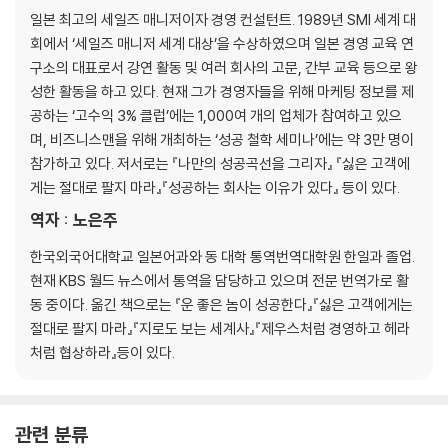
36 돈을 벌었다고 무조건 소비하지 마라
일본 최고의 세일즈 매니저이자 경영 컨설턴트. 1989년 SMI 세계 대
37 돈을 번 후 성격을 고쳐도 늦지 않다
회에서 ‘세일즈 매니저 세계 대상’을 수상하였으며 일본 경영 교육 연
38 돈이 인격을 대변한다
구소의 대표로서 강연 활동 및 여러 회사의 고문, 간부 교육 등으로 왕
39 부하의 자산 상태는 모두 상사의 책임이다
성한 활동을 하고 있다. 현재 그가 경영자들을 위해 마케팅 정보를 제
40 돈에도 성격이 있다
공하는 ‘고수익 3% 클럽’에는 1,000여 개의 업체가 참여하고 있으
41 회사에 문제가 있는 것이 좋다
며, 비즈니스맨을 위해 개최하는 ‘성공 철학 세미나’에는 약 3만 명이
42 개성이 넘치는 회사가 훌륭한 회사다
참가하고 있다. 저서로는 『나만의 성공곡선을 그리자』 『싫은 고객에
43 모두 리더가 될 수 있다
게는 절대로 팔지 마라』『성공하는 회사는 이유가 있다』 등이 있다.
44 사장은 부드러운 카리스마를 갖춰야 한다
45 사원의 능력을 최대한 끌어올려라
역자 : 노은주
46 체험만큼 좋은 것은 없다
한국외국어대학교 일본어과와 동 대학 통역번역대학원 한일과 졸업.
47 세상은 모두 연결되어 있다
현재 KBS 월드 뉴스에서 통역을 담당하고 있으며 전문 번역가로 활
48 같은 말을 400번은 해야 사고가 전환된다
동 중이다. 옮긴 책으로는 『운 좋은 놈이 성공한다』『싫은 고객에게는
49 사원들의 감수성을 키워 주어라
절대로 팔지 마라』『지로도 보는 세계사』『제우스처럼 경영하고 헤라
50 프로가 되어라
처럼 협상하라』등이 있다.
관련 분류