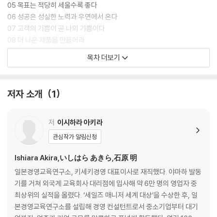
05 목표는 적당히 세울수록 좋다
06 성공은 성실한 노력과 우연에서 온다
07 고객의 기쁨이 곧 나의 기쁨이다
08 더 나은 제품을 만들어라
09 슬로건을 이용하라
목차 더보기
10 유머로 목표를 달성하라
11 돈이 잘 벌린다는 말을 많이 하자
12 성공담보다는 실패담에 주목하라
저자 소개
1
13 잠든 아이는 깨우지 마라
Chapter2 싸다고 광고하면 싼 손님만 모인다
저
이시하라 아키라
14 이시하라 식 필승 마케팅 비결
관심작가 알림신청
15 고객은 회사의 밥줄이다
16 마켓을 한정하지 마라
Ishiara Akira,いしはら あきら,石原 明
17 단골 가게의 변화에 주목하라
일본경영교육연구소, 키세키경영 대표이사로 재직했다. 야마하 발동
18 우리 회사의 가망 고객은 누구인가
기를 거쳐 외국계 교육회사 대리점에 입사해 약 6만 명의 영업자 중
19 싸다고 광고하면 싼 손님만 모인다
최상위의 실적을 올렸다. ‘세일즈 매니저 세계 대상’을 수상한 후, 일
20 영업은 고객과 만나지 않을 때가 더 중요하다
본경영교육연구소를 설립해 경영 컨설턴트로서 중소기업부터 대기
21 고객은 여유 있게 대하라