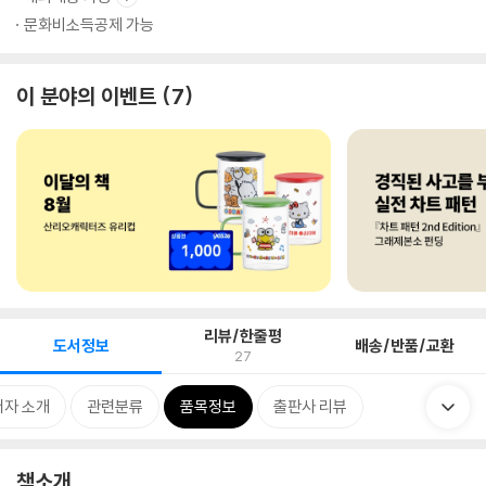
문화비소득공제 가능
이 분야의 이벤트
7
리뷰/한줄평
도서정보
배송/반품/교환
27
저자 소개
관련분류
품목정보
출판사 리뷰
책소개