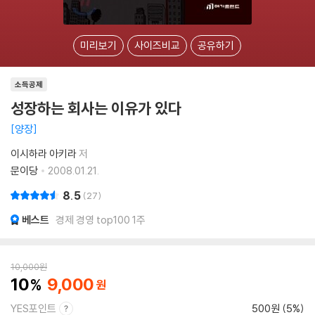
미리보기
사이즈비교
공유하기
소득공제
성장하는 회사는 이유가 있다
양장
이시하라 아키라
저
문이당
2008.01.21.
8.5
27
베스트
경제 경영 top100 1주
10,000
원
10
9,000
YES포인트
500원 (5%)