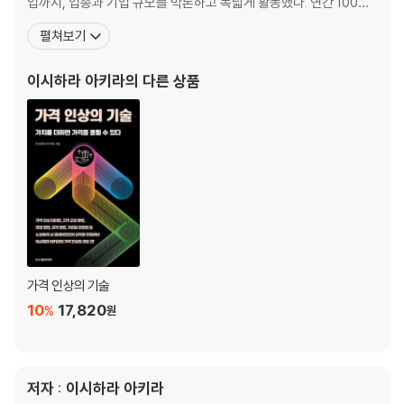
업까지, 업종과 기업 규모를 막론하고 폭넓게 활동했다. 연간 100회
22 고객 관리는 연애하듯이 하라
이상 강연을 했으며, 사업 구상 능력과 마케팅 능력을 계발하고 육성
펼쳐보기
23 고객에게 먼저 다가서라
하는 ‘고수익 TOP 3% 클럽’을 이끌어 일본 전국에서 4,500개 이상
24 고객의 기억력을 믿지 마라
의 기업이 참가하기도 했다. 매주 금요일에 공개되었던 인기 팟캐스
이시하라 아키라
의 다른 상품
25 이익은 어떻게 나는가
트 〈이시하라 아키라의 경영 힌트 +(플러스)〉는 누
Chapter3 상품이 좋다고 무조건 팔리는 것은 아니다
26 잘 팔리는 물건은 따로 있다
27 상품 이름이 판매를 좌우한다
28 유행을 무조건 따르지 마라
29 마법의 문구를 만들어라
30 어떤 판매 전략이냐가 중요하다
31 마음을 움직이는 마케팅 전략
32 단 한 건의 주문도 무시하지 마라
가격 인상의 기술
33 업계를 제패하려면 장벽을 만들어라
10
17,820
%
원
34 고객의 우측 뇌를 자극하라
Chapter4 우리 모두 리더가 될 수 있다
35 사장이 바뀌어도 회사 주가는 불변
저자 : 이시하라 아키라