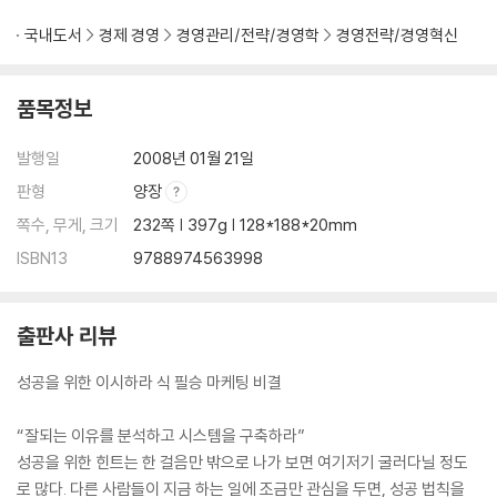
국내도서
경제 경영
경영관리/전략/경영학
경영전략/경영혁신
품목정보
발행일
2008년 01월 21일
판형
양장
쪽수, 무게, 크기
232쪽 | 397g | 128*188*20mm
ISBN13
9788974563998
출판사 리뷰
성공을 위한 이시하라 식 필승 마케팅 비결
“잘되는 이유를 분석하고 시스템을 구축하라”
성공을 위한 힌트는 한 걸음만 밖으로 나가 보면 여기저기 굴러다닐 정도
로 많다. 다른 사람들이 지금 하는 일에 조금만 관심을 두면, 성공 법칙을