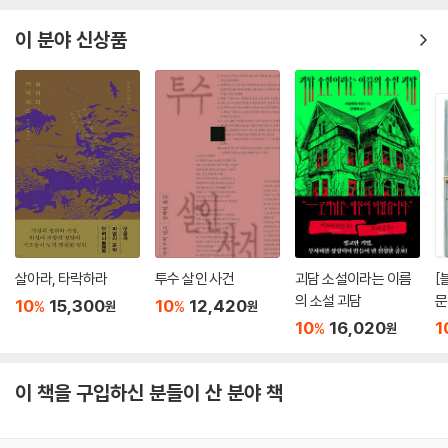
이 분야 신상품
살아라, 타락하라
투수 살인 사건
괴담 소설이라는 이름
[
의 소설 괴담
문
10
15,300
10
12,420
%
%
원
원
폭
10
16,020
1
%
원
깊
왔
이 책을 구입하신 분들이 산 분야 책