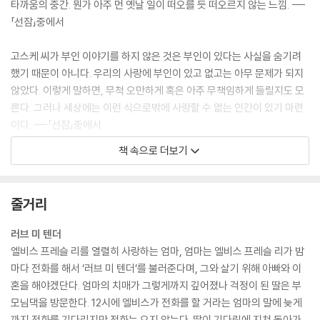
타까움의 중간. 뭔가 아주 먼 옛날 일이 떠오를 듯 떠오르지 않는 느낌. ---
「선잠」중에서
고스케 씨가 부인 이야기를 하지 않은 것은 부인이 있다는 사실을 숨기려
했기 때문이 아니다. 우리의 사랑에 부인이 있고 없고는 아무 문제가 되지
않았다. 이렇게 말하면, 무척 오만하게 혹은 아주 무책임하게 들릴지도 모
른다. 그러나 세상에는 이런 식으로밖에 사랑할 수 없는 인간이 있기 마련
이다. ---「선잠」중에서
책 속으로 더보기
세상에는 세 종류의 인간이 있다고 생각한다. 선량한 인간과 불량한 인간,
그리고 이도 저도 아닌 인간. 이도 저도 아닌 인간은 미치도록 선량을 동경
하면서 속수무책으로 불량에 이끌리고, 그리하여 결국, 선량과 불량 어느
줄거리
쪽에도 속하지 못한 채 평생 선량을 동경하고 불량에 이끌리면서 살아간
다. ---「선잠」중에서
러브 미 텐더
엘비스 프레슬 리를 열렬히 사랑하는 엄마, 엄마는 엘비스 프레슬 리가 밤
“고스케 씨.”
마다 전화를 해서 ‘러브 미 텐더’를 불러준다며, 그와 살기 위해 아빠와 이
“응?”
혼을 해야겠단다. 엄마의 치매가 그렇게까지 깊어졌나 걱정이 된 딸은 부
그리운 목소리. 귀에 익은 목소리. 나는 눈을 감았다. 추억이 밀려와 현기증
모님댁을 방문한다. 12시에 엘비스가 전화를 할 거라는 엄마의 말에 늦게
이 인다.
까지 전화를 기다리지만 전화는 오지 않는다. 딸이 기다림에 지쳐 돌아가