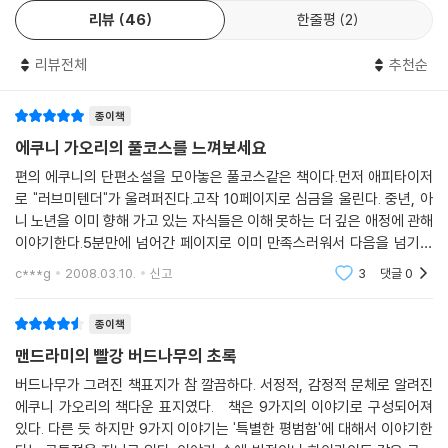
는 이따금 내 자신이 너무나 무능하고 어리석고 모자란 존재라는 기분에
리뷰
46
한줄평
2
에쿠니 가오리를 에쿠니 가오리답게 만든 솔직하고도 풋풋한 작품들
젖게 한다. 그럴 땐 신지를 바라보면서도 다른 남자를 찾게 된다. 내가 쓸모
이번 작품집에서 독자들은 지금까지 에쿠니 가오리에 대해 알고 있었던 이
있고 유익한 존재라는 것을 느끼고 싶어서이다. 회사 근처 스포츠센터에서
리뷰전체
추천순
러한 특징들 외에도 에쿠니 가오리의 새로운 면모를 보게 될 것이다. 치매
일하는 미야모토 씨, 편집부 선배로 사생활이 화려한 유부남 쿠즈하라
에 걸린 아내를 위해 기꺼이 엘비스 프레슬 리가 되어주는 남편의 이야기
씨… 내가 요즘 만나고 있는 남자들이다.
종이책
「러브 미 텐더」, 벼룩에 물리고 나서 세상이 달라졌다는 「재난의 전말」, 신
문에 실린 부고를 보고 모르는 사람의 장례식에 간다는 독특한 발상의 작
에쿠니 가오리의 풀코스를 느껴보세요
밤과 아내와 세제
품 「시미즈 부부」, 헤어지자는 아내에게 세제를 건네주는 엉뚱하고도 귀여
편의 에쿠니의 단편소설을 모아놓은 풀코스같은 책이다.먼저 애피타이저
밤 10시가 지난 시각, 아내가 헤어지자며 말을 꺼낸다. 오늘 밤은 아무래도
운 남편을 그린 「밤과 아내와 세제」, 세상이라는 이 기묘한 장소에서 새로
로 "러브미텐더"가 울려퍼진다.고작 10페이지로 심금을 울린다. 중년, 아
잠자긴 다 틀린 것 같다. 아내의 말을 귓등으로 흘려들으며 편의점에 가서
운 한 해를 다시 살아내기 위하여 일 년에 한 번씩 만나 장을 보는 세 여자
니 노년을 이미 향해 가고 있는 자식들은 이해 못하는 더 깊은 애정에 관해
아내한테 필요한 물건들을 잔뜩 사들고 들어온다. 남의 말은 듣지도 않는
의 이야기 「기묘한 장소」 등……. 에쿠니 가오리의 작품을 좋아해온 독자들
이야기한다.5분만에 넘어간 페이지로 이미 만족스러워서 다음을 넘기기
다며 투덜거리던 아내는 내가 사온 물건들을 꺼내면서 웃음을 터뜨리고 만
에게 뜻 깊은 선물이 될 것이다. 조금은 낯설 수도 있지만 여기에 실린 작품
에 여운이 아쉬웠다.중간중간 그다지 가볍지만은 않은 소재로 메인코스가
c***g
2008.03.10.
신고
3
댓글
0
다.
진행된다.에쿠니답게
들이 에쿠니 가오리를 에쿠니 가오리답게 만든 것이 아닐까 생각하면 그녀
의 솔직하고도 풋풋한 작품들에 더욱 애정이 갈지도 모른다.
종이책
시미즈 부부
시미즈 부부의 공통된 취미는 신문에 실린 부고를 보고 모르는 사람의 장
맨드라미의 빨강 버드나무의 초록
례식에 가는 것. 고양이를 그 집에 맡기게 되면서 나도 그 취미 활동에 참여
버드나무가 그려진 책표지가 참 깔끔하다. 서정적, 감정적 문체로 알려진
하게 된다. 그리고 장례식을 다녀온 후엔 으레 장어를 먹는다.(나는 지금
에쿠니 가오리의 책다운 표지였다. 책은 9가지의 이야기로 구성되어져
살아서 기름기 잘잘 흐르는 고소한 장어를 먹을 수 있다!) 죽음의 강렬함을
있다. 다른 듯 하지만 9가지 이야기는 '특별한 평범함'에 대해서 이야기한
알고 나면 어지간한 사랑에는 재미를 못 느낄 거라고 이야기하는 부부, 다