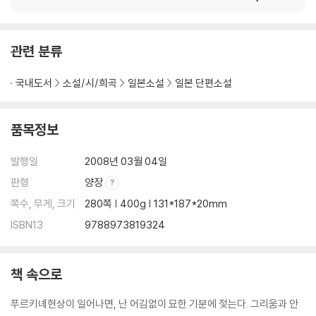
관련 분류
국내도서
소설/시/희곡
일본소설
일본 단편소설
품목정보
발행일
2008년 03월 04일
판형
양장
쪽수, 무게, 크기
280쪽 | 400g | 131*187*20mm
ISBN13
9788973819324
책 속으로
푸르키녜현상이 일어나면, 난 어김없이 묘한 기분에 젖는다. 그리움과 안