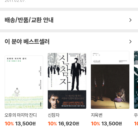
2011.02.07.
배송/반품/교환 안내
이 분야 베스트셀러
오후의 마지막 잔디
신참자
지옥변
우
10
13,500
10
16,920
10
13,500
1
%
%
%
원
원
원