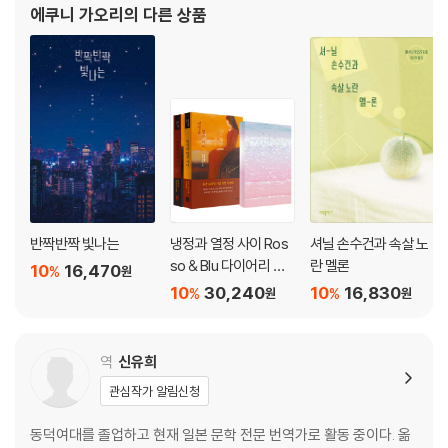
에쿠니 가오리
의 다른 상품
최고의 감성 작가로서 요시모토 바
반짝반짝 빛나는
냉정과 열정 사이 Ros
셔닐 손수건과 속살 노
so & Blu 다이어리 세
란 멜론
10
16,470
%
원
트
10
30,240
10
16,830
%
%
원
원
역
신유희
관심작가 알림신청
동덕여대를 졸업하고 현재 일본 문학 전문 번역가로 활동 중이다. 옮