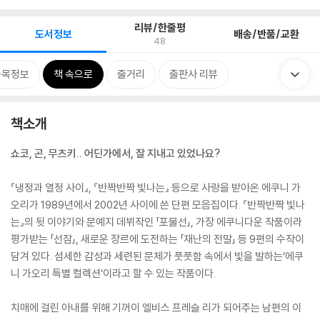
리뷰/한줄평
도서정보
배송/반품/교환
48
품목정보
책 속으로
줄거리
출판사 리뷰
책소개
쇼코, 곤, 무츠키.. 어딘가에서, 잘 지내고 있었나요?
『냉정과 열정 사이』, 『반짝반짝 빛나는』 등으로 사랑을 받아온 에쿠니 가
오리가 1989년에서 2002년 사이에 쓴 단편 모음집이다. 『반짝반짝 빛나
는』의 뒷 이야기와 문예지 데뷔작인 「포물선」, 가장 에쿠니다운 작품이라
평가받는 「선잠」, 새로운 장르에 도전하는 「재난의 전말」 등 9편의 수작이
담겨 있다. 섬세한 감성과 세련된 문체가 풋풋함 속에서 빛을 발하는‘에쿠
니 가오리 특별 컬렉션’이라고 할 수 있는 작품이다.
치매에 걸린 아내를 위해 기꺼이 엘비스 프레슬 리가 되어주는 남편의 이