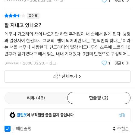
h********0
2008.03.25.
신고
1
댓글
0
만나 늘 가던 프랑스 요리점에서 점심을 먹는다. 그녀들은 식사를 하면서
였고 다만 그
구니에의 남편이자 가즈코와 미미코의 아버지인 ‘그 양반’에 대해서 이야
종이책
기를 나누고, 요즘의 기묘한 일에 대해 방관자로서의 관심을 이야기한다.
그러고 나서 신나게 장보기에 나선다. 웃고 떠들며 장보기를 끝내고 세 여
잘 지내고 있나요?
인은 각자 택시를 나눠 타고 저마다의 장소로 돌아간다. 산더미 같은 식료
에쿠니 가오리의 책이 나오기만 하면 주저없이 내 손에서 읽게 된다. 냉정
품을 품에 안고서. 세상이라는 이 기묘한 장소에서 새로운 한 해를 다시 살
과 열정사이 한권으로 그녀의 팬이 되어버린 나는 "반짝반짝 빛나는"이라
아내기 위하여.
는 책을 너무나 사랑한다. 맨드라미의 빨강 버드나무의 초록에 그들의 10
년후가 담겨있다고 해서 읽는 내내 기대했다. 9편의 단편으로 구성되어있
는 이 책은 뒤에 에쿠니가 얘기한대로 내 맘에도 몇편이 맘에 들었다. 일상
S****M
2008.03.23.
신고
1
댓글
0
에서 일어
리뷰 전체보기
리뷰
46
한줄평
2
클린봇
이 부적절한 글을 감지 중입니다.
설정
구매한줄평
추천순