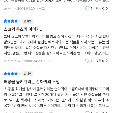
다는 공통점을 지니고 있다. 이야기 속에 반전이나 하이라이트 같은 극적
른 사람과의 다른 사랑에 대한 기억을 서로 숨김없이 이야기하는 부부…….
인 요소가 자극적이지 않게 몰래 숨어져 있다. 작품 속에서 고양이 벼룩으
g****i
2008.03.20.
신고
1
댓글
0
로 인한
그들과 함께 있는 시간이 좋기만 한 나는 애인의 청혼을 거절한다. 장례식
을 상상할 수 없다는 것이 그 이유. 언젠가 내가 죽었을 때 주변 사람들이
종이책
내가 유쾌하게 살았다는 것을 기억해주었으면 좋겠다.
쇼코와 무츠키 이야기..
맨드라미의 빨강, 버드나무의 초록
그냥 쇼코와 무츠키의 이야기를 읽고 싶어서 샀다.. 다른 이유는 사실 필요
없었단는.. 내가 국내에 출간된 에쿠니의 모든 책들을 사서 보는 이유는 반
내(치나미) 인생의 혼란은 ‘기묘한 살롱’에서 시작되었다. 그 살롱은 ‘쇼
짝반짝 빛나는 같은 소설을 다시 한번 만나고 싶어서이다.. 아직은 못만났
코’라는 여자가 게이 남편인 무츠키와 함께 살고 있는 집으로, 그곳에 모이
지만.. 암튼..그런 나의 갈증을 잠시나마 해소하여준 맨드라미의 빨강, 버드
는 사람들 절반은 게이다. 독일 유학 후 게이가 되어 나타난 남동생(우라
나무의 초록.. 여전한 쇼코와 무츠키의 모습이 얼마나 반가웠는지 모른다..
베)을 따라 그곳에 갔다가 거기서 여자도 좋아하고 남자도 좋아하는 불량
b*******4
2008.04.28.
신고
1
댓글
0
중년 로를 만났다. 무츠키에겐 아내가 공인한 젊은 연인 ‘곤’이 있었으나 지
금은 헤어져 곤과 내 남동생이 사귀고 있다. 나는 남편(겐고)과 이혼하고
종이책
지금은 ‘로’와 결혼하여 살고 있다. 이 모임엔 로를 좋아하는 입이 거친 여
허공을 움켜쥐려는 손아귀의 느낌
자 아키도 있다. 우리들은 가끔 ‘기묘한 살롱’에 모여 맨드라미를 구경하고
'허공을 최대한 강하게 움켜쥐려는 손아귀의 느낌!' 나에게 에쿠니 가오리
버드나무의 초록을 즐긴다.
의 소설은 그러했다. 그녀가 20대에 썼던 지문 뭍은 단편 소설들을 하나
로 엮어낸 책이다. 책 제목이기도 한 '맨드라미의 빨강 버드나무의 초
기묘한 장소
록'은 『반짝 반짝 빛나는』의 뒷이야기라니 특히 더 감회가 새롭다. 허나 그
구니에, 가즈코, 미미코.. 비슷한 나이로 보이는 세 여자는 일 년에 한 번씩
재미있게 읽었던 책마저 주요 내용조차 나의 얇은 기억 속에서 희미해진터