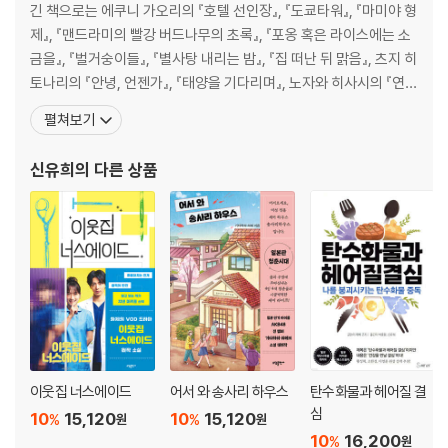
긴 책으로는 에쿠니 가오리의 『호텔 선인장』, 『도쿄타워』, 『마미야 형
제』, 『맨드라미의 빨강 버드나무의 초록』, 『포옹 혹은 라이스에는 소
금을』, 『벌거숭이들』, 『별사탕 내리는 밤』, 『집 떠난 뒤 맑음』, 츠지 히
토나리의 『안녕, 언젠가』, 『태양을 기다리며』, 노자와 히사시의 『연애
시대 1, 2』, 가쿠다 미쓰요의 『그녀의 메뉴첩』, 『가족 방랑기』, 오기와
펼쳐보기
라 히로시의 『내일의 기억』, 『벽장 속의 치요』, 가와이 간지의 『단델
라이언』 외에 『금단의 팬더』, 『콜드게임』, 『이게 다 베개 때문이다』,
신유희
의 다른 상품
『암
이웃집 너스에이드
어서 와 송사리 하우스
탄수화물과 헤어질 결
심
10
15,120
10
15,120
%
%
원
원
10
16,200
%
원