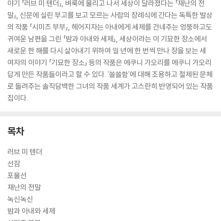
야기 「러브 미 텐더」, 벼룩에 물리고 나서 세상이 달라졌다는 「재난의 전
말」, 신문에 실린 부고를 보고 모르는 사람의 장례식에 간다는 독특한 발상
의 작품 「시미즈 부부」, 헤어지자는 아내에게 세제를 건네주는 엉뚱하고도
귀여운 남편을 그린 「밤과 아내와 세제」, 세상이라는 이 기묘한 장소에서
새로운 한 해를 다시 살아내기 위하여 일 년에 한 번씩 만나 장을 보는 세
여자의 이야기 「기묘한 장소」 등의 작품은 에쿠니 가오리를 에쿠니 가오리
답게 만든 작품들이라고 할 수 있다. '쓸쓸함'에 대해 조용하고 절제된 문체
로 들려주는 솔직담백한 그녀의 작품 세계가 고스란히 반영되어 있는 작품
집이다.
목차
러브 미 텐더
선잠
포물선
재난의 전말
녹신녹신
밤과 아내와 세제