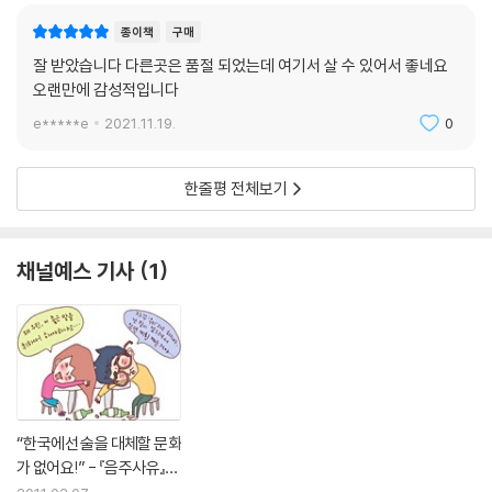
종이책
구매
잘 받았습니다 다른곳은 품절 되었는데 여기서 살 수 있어서 좋네요
오랜만에 감성적입니다
e*****e
2021.11.19.
0
한줄평 전체보기
채널예스 기사
1
“한국에선 술을 대체할 문화
가 없어요!” - 『음주사유』
김은하·박기원