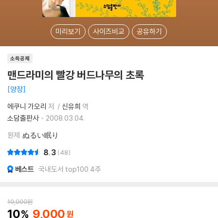
미리보기
사이즈비교
공유하기
소득공제
맨드라미의 빨강 버드나무의 초록
양장
에쿠니 가오리
저
신유희
역
소담출판사
2008.03.04.
원제
ぬるい眠り
8.3
48
베스트
국내도서 top100 4주
10,000
원
10
9,000