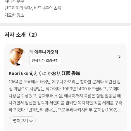
시미즈 부부
맨드라미의 빨강, 버드나무의 초록
기묘한 장소
저자 소개
2
저
에쿠니 가오리
관심작가 알림신청
Kaori Ekuni,えくに かおり,江國 香織
1964년 도쿄에서 태어난 에쿠니 가오리는 청아한 문체와 세련된 감
성 화법으로 사랑받는 작가이다. 1989년 『409 래드클리프』로 페미
나상을 수상했고, 동화부터 소설, 에세이까지 폭넓은 집필 활동을 해
나가면서 참신한 감각과 세련미를 겸비한 독자적인 작품 세계를 구축
하고 있다. 『반짝반짝 빛나는』으로 무라사키시키부 문학상(1992),
『나의 작은 새』로 로보노이시 문학상(1999), 『울 준비는 되어 있다』
펼쳐보기
로 나오키상(2004), 『잡동사니』로 시마세 연애문학상(2007), 『한
낮인데 어두운 방』으로 중앙공론문예상(2010)을 받았다. 일본 문학