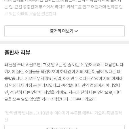
“이건 이별 전화에요.”
는 길, 큰길 공중전화 부스에서 라디오 카세트를 안고 어딘가에 전화를 걸
내 목소리는 의외다 싶을 만큼 차분했다.
고 있는 아빠의 모습을 발견한다.
“그러니까 이제, 꿈속에 나타나지 않아도 돼요.”
“…….” ---「선잠」중에서
선잠
줄거리 더보기
유부남인 고스케 씨와 반년을 동거하다가 헤어진 지금, 나(히나코)는 18
바람-. 유쾌한 단어는 아니지만, 정말 그렇게 밖에 표현할 말이 없다. 동시
살 소년 토오루를 만나고 있다. 토오루는 고스케 씨 집에 신문을 배달하던
에 여러 남자에게 마음이 가는 적은 이전에도 있었지만, 이건 그런 것과는
소년. 소년은 고스케와 내가 함께한 반년 동안의 유일한 증인이다. 토오루
출판사 리뷰
차원이 다르다. 글자 그대로, 순전히 바람이다. 나는 신지에게 녹신녹신해
와 함께하면서도 나는 천장이 되고 침대가 되고 빈 캔맥주가 되어 밤마다
지고 나서야 비로소 바람피우는 사람의 심정을 알게 됐다. 아무도 드러내
고스케 씨의 방을 찾는다. 하얀 뱀(질투)이 나를 옭매는 꿈을 꾸기도 하고,
왜 글을 쓰냐고 물으면, 그것 말고는 할 줄 아는 게 없어서라고 대답합니다.
놓고 말하진 않지만, 인간은 바람을 피우지 않곤 살 수 없는 생물이다. 누군
고양이가 되어 고스케 씨 손에 길러지고 싶다는 생각도 한다. 토오루의 동
여기에 실린 소설들을 되읽어보며 하나같이 저의 지문이 묻어 있다는 데
가 한 사람에게 전심전력으로 녹신녹신해진 채 태연히 살아갈 순 없다. -
생 후유히코를 만나고 오던 저녁, 나는 고스케 씨에게 이별 전화를 건다. 선
놀랐습니다. 지문은 무서워요, 정말. 하지만 무섭다는 감정이 저의 이제까
「녹신녹신」에서
잠처럼 혼돈스러웠던 여름, 애정을 매장해준 여름이 그렇게 가버린다.
지 인생에서 가장 큰 에너지였다고 생각합니다. 만약 겁쟁이가 아니었다
면, 전 전혀 다른 인간이 되었을 거예요. 지금과 전혀 다른 인간으로, 아마
신지가 말했다. 신지의 “그래?”는 묘하게 밝은 한숨과 닮아 있다. 밝은 한
포물선
글을 쓰는 일도 없었을 거라 생각합니다. -에쿠니 가오리
숨이라는 표현도 이상할지 모르지만, 예를 들면 “자.” 하고 일어날 때와 비
나(미치코), 고이치로, 간다는 대학동창생으로, 대학을 졸업하고 5년 동안
슷한 느낌. 무언가를 싹 잘라내는 듯한……. 신지가 “그래?” 라고 말할 때
가끔씩 만나 서로의 우정을 확인하는 사이다. 편집자인 나는 시미즈 씨와
『반짝반짝 빛나는』 그 10년 후 이야기가 수록된 에쿠니 가오리 특별 컬렉
마다 나는 그 자리에 홀로 남겨진다. ---「녹신녹신」 중에서
결혼할 생각 없이 3년 동안 연애를 하고 있고, 자유를 사랑하던 고이치로
션
는 최근 펫숍에 취직을 했다. 간다는 보험회사에 근무하며 불안한 연애를
『냉정과 열정 사이』, 『반짝반짝 빛나는』 등으로 사랑을 받아온 에쿠니 가
“사랑받은 사람도 사랑받지 못한 사람도, 성공한 사람도 실패한 사람도,