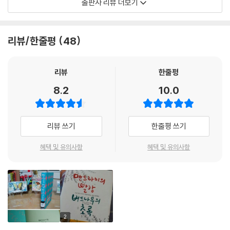
출판사 리뷰 더보기
하고 있다. 요코하마에서 중화요리를 먹기 위해 뭉친 우리들……. 간다는
오리가 1989년에서 2003년 사이에 쓴 단편들을 모았다. 『반짝반짝 빛나
누구나가 알고 있는 일도 비밀에 부쳐진 일도, 전부 그곳에서 해방되는 거
학창시절 술자리 묘기인 ‘분수의 천사’(맥주를 입에 넣은 후 뿜어내는 놀
는』의 뒷 이야기가 담겨 있다는 것만으로도 기대와 궁금증을 자아냈던 이
죠. 거기까지. 다음은 아무것도 없는 해방.” ---「시미즈 부부」중에서
이)를 보여주고……. 그렇게 술자리를 끝내고 우리는 각자의 자리로 돌아
번 작품집에는 이밖에도 문예지 데뷔작인 「포물선」, 가장 에쿠니다운 작품
리뷰/한줄평
48
간다.
이라 평가받는 「선잠」, 새로운 장르에 도전하는 「재난의 전말」 등 9편의 수
인생이 생각대로 되지 않는 것일지라도 인간은 생각대로 살아야 한다고,
작이 담겨 있다. 짧지만 강렬한 여운을 남기는 것에서부터 장편으로 이어
나는 생각한다. ---「맨드라미의 빨강, 버드나무의 초록」중에서
재난의 전말
간 데도 손색이 없는 작품까지, 한 작품 한 작품마다 그녀의 섬세한 지문이
리뷰
한줄평
어느 날 아침 일어나보니 온몸에 반점이 돋아나 있다. 병원에 가보니 동물
묻어 있다. ‘에쿠니 가오리 특별 컬렉션’이라고 할 수 있을 만큼, 섬세한 감
인생은 즐기기 위해 있는 것이고, 상대가 남자든 여자든 보고 싶을 때 봐야
8.2
10.0
벼룩에 물린 거란다. 집에 도착하자마자 고양이(이름이 ‘위스키’) 목욕을
성과 세련된 문체는 풋풋함 속에서 반짝반짝 그 빛을 더욱 발한다.
하고, 그때가 아니면 갈 수 없는 장소, 그때가 아니면 볼 수 없는 것, 마실 수
시키고 온 집안을 청소했건만 벼룩은 사라지지 않는다. 남자친구인 아츠야
없는 술, 일어나지 않는 일이란 게 있다.
가 안으려고 다가오는 것도 싫기만 하다. 집안 어딘가에 벼룩이 있다는 생
쇼코, 곤, 무츠키… 어딘가에서, 잘 지내고 있었나요?
---「맨드라미의 빨강, 버드나무의 초록」에서
리뷰 쓰기
한줄평 쓰기
각은 그녀를 전전긍긍하게 하고 일상생활을 마비시킨다. 세상은 벼룩에 물
에쿠니 가오리는 ‘작은 것’에서 ‘큰 것’이 살짝 엿보이는 순간, 그 순간을 포
린 인간 세상과 벼룩에 물리지 않은 인간 세상, 이렇게 둘로 나뉠 뿐이다.
착하는 감수성을 지닌 작가이다. 그리고 심심하다 싶을 정도로 차분하고
혜택 및 유의사항
혜택 및 유의사항
고양이에 대한 애정, 남자친구에 대한 애정이 이렇게 쉽게 무너질 줄이야.
무심한 문장 속에 그 순간을 그려 넣는다. 그녀의 작품을 읽다 보면 사랑 앞
에서 구질구질하지 않고 이별 앞에서 쿨한 주인공들의 매력 속에 빠지기도
녹신녹신
하고, 감각적이면서도 쓸쓸한 문체에 한참 가슴을 쓸어내리기도 한다. 세
나(미요)는 초여름에 일을 통해 신지를 만났다. 그는 초등학교 교사이고,
상 어디에도 마음 둘 자리가 없다는 듯 무언가 결핍된 모습을 하고 앉아 있
나는 여성잡지를 만든다. 한여름부터 지금까지(11월) 같이 살고 있는데,
는 주인공들을 보면 등을 토닥여주고 싶어진다. 그래서 다시 만나는 쇼코,
신지에게 녹신녹신해지고 나서야 비로소 바람피우는 사람의 심정을 알게
곤, 무츠키가 반갑기만 하다.
2
됐다. 한 사람에게 진심으로 녹신녹신해진 채 태연히 살아갈 순 없다. 신지