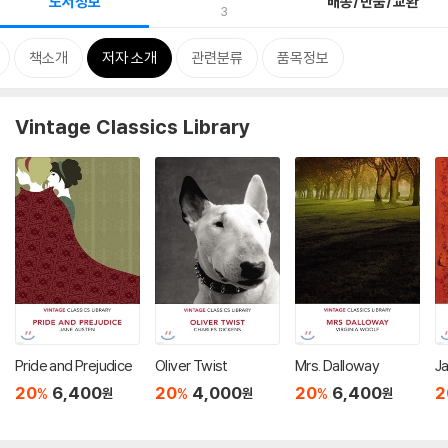
도서정보
배송/반품/교환
3
책소개
저자 소개
관련분류
품목정보
Vintage Classics Library
Pride and Prejudice
Oliver Twist
Mrs. Dalloway
J
20
6,400
20
4,000
20
6,400
2
%
%
%
원
원
원