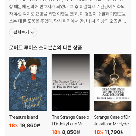
향 때문에 전과해 변호사가 되었다. 그 후 폐결핵으로 건강이 악화되
자 유럽 각지로 요양을 위한 여행을 했고, 이 경험이 수필과 기행문을
쓰는 데 큰 도움을 주었다. 당시 파리에서 만난 11세 연상의 오즈번 부
인을 사랑하게 되어 1880년에 결혼했다. 1883년 대표작 중 하나인
펼쳐보기
『보물섬』을 출간해 작가로서 명성이 한층 높아졌고, 이어 『지킬 박사
와 하이드 씨』(1886) 등 수많은 화제작을 발표했다. 1888년 고국을
로버트 루이스 스티븐슨
의 다른 상품
떠나 남태평양의 사모아섬에 저택을 짓
Treasure Island
The Strange Case o
Strange Case of Dr
f Dr Jekyll and Mr Hy
Jekyll and Mr Hyde
18
19,860
%
원
de
18
8,850
18
11,790
%
%
원
원