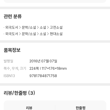
관련 분류
외국도서
문학/소설
소설
고전소설
외국도서
문학/소설
소설
현대소설
품목정보
발행일
2016년 07월 07일
쪽수, 무게, 크기
224쪽 | 117*176*18mm
ISBN13
9781784871758
리뷰/한줄평
3
리뷰
한줄평