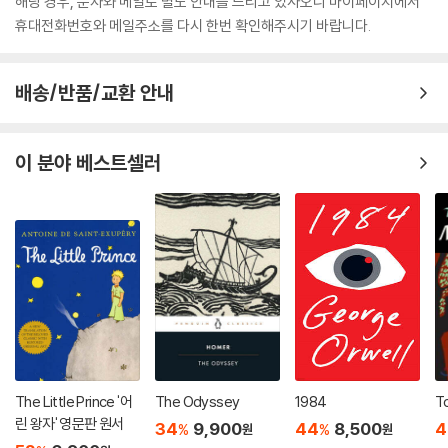
해당 경우, 문자와 메일로 별도 안내를 드리고 있사오니 마이페이지에서
휴대전화번호와 메일주소를 다시 한번 확인해주시기 바랍니다.
배송/반품/교환 안내
이 분야 베스트셀러
The Little Prince '어
The Odyssey
1984
To
린 왕자' 영문판 원서
34
9,900
44
8,500
4
%
%
원
원