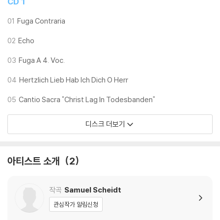
CD 1
01
Fuga Contraria
02
Echo
03
Fuga A 4. Voc.
04
Hertzlich Lieb Hab Ich Dich O Herr
05
Cantio Sacra "Christ Lag In Todesbanden"
디스크 더보기
아티스트 소개
2
작곡
Samuel Scheidt
관심작가 알림신청