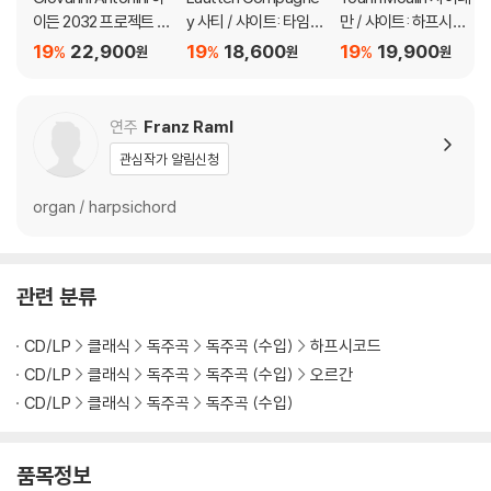
이든 2032 프로젝트 1
y 사티 / 샤이트: 타임
만 / 샤이트: 하프시코
9집 - 교향곡 52번, 4
존 (Erik Satie / Samu
드 작품집 (Cantilena
19
22,900
19
18,600
19
19,900
%
%
%
원
원
원
4번 '슬픔', 108번 (Ha
el Scheidt: Time Zo
Anglica Fortunae)
ydn 2032, Vol. 19 - T
ne)
rauer)
연주
Franz Raml
관심작가 알림신청
organ / harpsichord
관련 분류
CD/LP
클래식
독주곡
독주곡 (수입)
하프시코드
CD/LP
클래식
독주곡
독주곡 (수입)
오르간
CD/LP
클래식
독주곡
독주곡 (수입)
품목정보