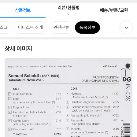
리뷰/한줄평
상품정보
배송/반품/교환
0
스크
아티스트 소개
관련분류
품목정보
상세 이미지