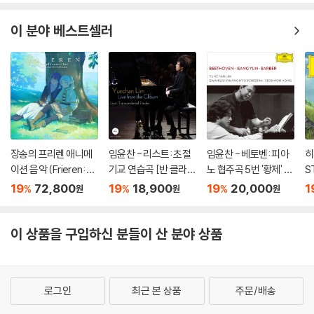
이 분야 베스트셀러
장송의 프리렌 애니메
임윤찬 - 리스트: 초절
임윤찬 - 베토벤: 피아
히
이션 음악 (Frieren: B
기교 연습곡 [반 클라이
노 협주곡 5번 '황제' /
S
eyond Journey's En
번 콩쿠르 실황 녹음]
윤이상: 광주여 영원히
o
19
72,800
19
18,900
19
20,000
1
%
%
%
원
원
원
d - Original Soundtr
/ 바버: 현을 위한 아다
br
ack) [블루 & 그린 컬
지오 (Beethoven / Is
러 2LP]
ang Yun / Barber)
이 상품을 구입하신 분들이 산 분야 상품
로그인
최근 본 상품
주문/배송