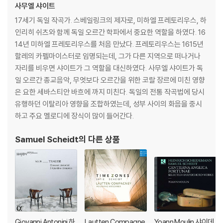
사무엘 샤이트
17세기 독일 작곡가. 스베일링크의 제자로, 미하엘 프레토리우스, 하
인리히 쉬츠와 함께 독일 오르간 학파에서 중요한 역할을 하였다. 16
14년 미하엘 프레토리우스를 처음 만났다. 프레토리우스는 1615년
할레의 카펠마이스터로 임명되는데, 그가 다른 지역으로 떠나거나
자리를 비우면 샤이트가 그 역할을 대신하였다. 사무엘 샤이트가 독
일 오르간 종교음악, 무엇보다 오르간을 위한 코랄 장르에 미친 영향
은 요한 세바스티안 바흐에 까지 미친다. 독일의 전통 작곡법에 당시
유행하던 이탈리아 영향을 조합하였는데, 성부 사이의 화음을 중시
하고 주요 멜로디에 장식이 많이 들어간다.
Samuel Scheidt
의 다른 상품
Giovanni Antonini 하
Lautten Compagne
Yoann Moulin 샤이데