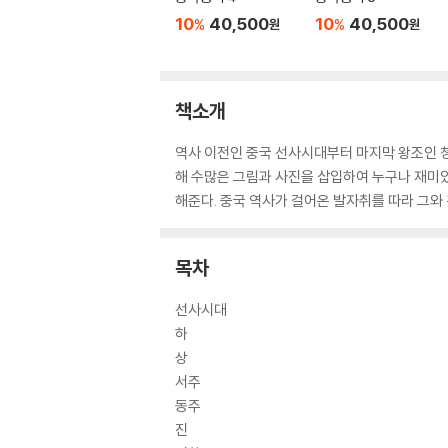
10
40,500
10
40,500
%
%
원
원
책소개
역사 이전인 중국 선사시대부터 마지막 왕조인 
해 수많은 그림과 사진을 삽입하여 누구나 재미있
해준다. 중국 역사가 걸어온 발자취를 따라 그와 관
목차
선사시대
하
상
서주
동주
진