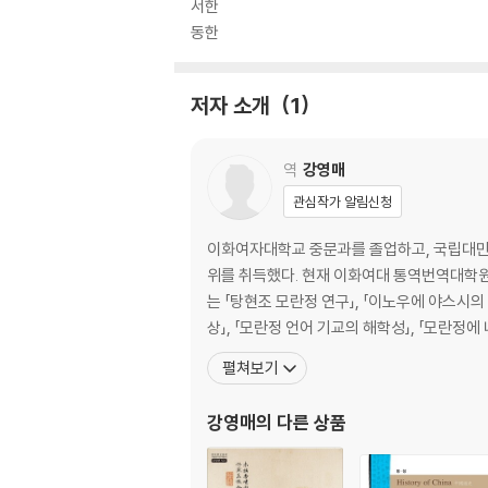
서한
동한
저자 소개
1
역
강영매
관심작가 알림신청
이화여자대학교 중문과를 졸업하고, 국립대만사
위를 취득했다. 현재 이화여대 통역번역대학원
는 「탕현조 모란정 연구」, 「이노우에 야스시의
상」, 「모란정 언어 기교의 해학성」, 「모란정
펼쳐보기
강영매
의 다른 상품