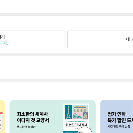
팔기
내 
800원