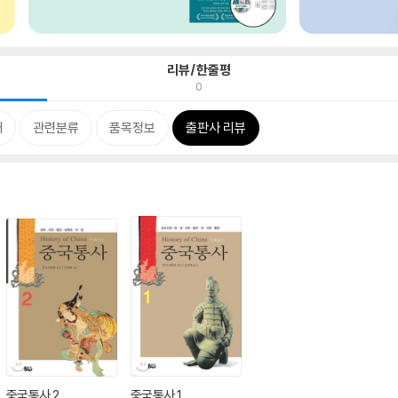
리뷰/한줄평
0
개
관련분류
품목정보
출판사 리뷰
중국통사 2
중국통사 1