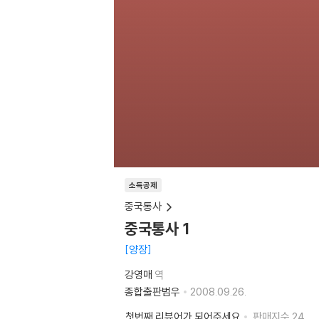
소득공제
중국통사
중국통사 1
양장
강영매
역
종합출판범우
2008.09.26.
첫번째 리뷰어가 되어주세요
판매지수
24