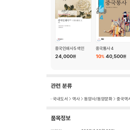
중국인쇄사 5 색인
중국통사 4
24,000
10
40,500
%
원
원
관련 분류
국내도서
역사
동양사/동양문화
중국역
품목정보