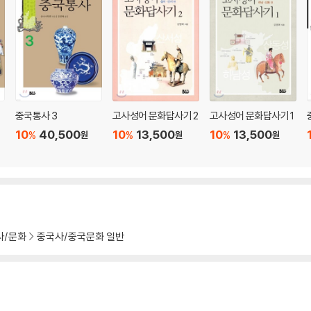
중국통사 3
고사성어 문화답사기 2
고사성어 문화답사기 1
10
40,500
10
13,500
10
13,500
%
%
%
원
원
원
사/문화
중국사/중국문화 일반