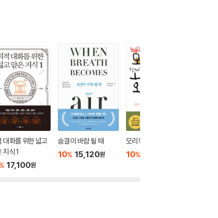
 대화를 위한 넓고
숨결이 바람 될 때
모리와 함께한 화요일
지적 대
 지식 1
얕은 지식
10
15,120
10
13,500
%
%
원
원
17,100
10
1
%
%
원