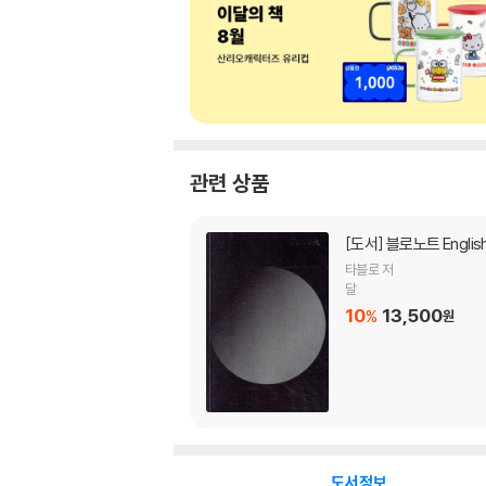
관련 상품
[도서]
블로노트 English 
타블로 저
달
10
13,500
%
원
도서정보