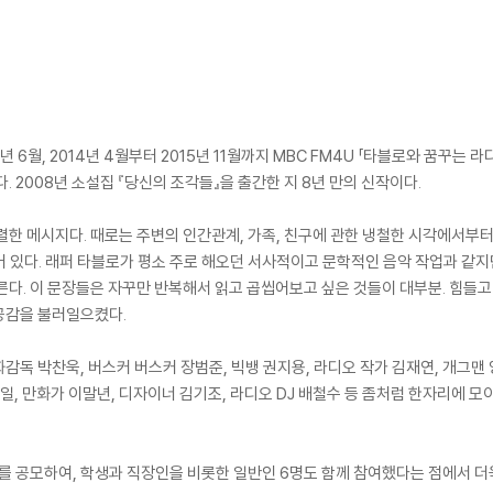
년 6월, 2014년 4월부터 2015년 11월까지 MBC FM4U 「타블로와 꿈꾸는
. 2008년 소설집 『당신의 조각들』을 출간한 지 8년 만의 신작이다.
렬한 메시지다. 때로는 주변의 인간관계, 가족, 친구에 관한 냉철한 시각에서부
 있다. 래퍼 타블로가 평소 주로 해오던 서사적이고 문학적인 음악 작업과 같
른다. 이 문장들은 자꾸만 반복해서 읽고 곱씹어보고 싶은 것들이 대부분. 힘들
공감을 불러일으켰다.
감독 박찬욱, 버스커 버스커 장범준, 빅뱅 권지용, 라디오 작가 김재연, 개그맨
휴일, 만화가 이말년, 디자이너 김기조, 라디오 DJ 배철수 등 좀처럼 한자리에
씨를 공모하여, 학생과 직장인을 비롯한 일반인 6명도 함께 참여했다는 점에서 더