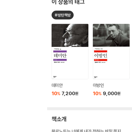
이 상품의 태그
#방탄책방
데미안
이방인
10
7,200
10
9,000
%
%
원
원
책소개
블로노트는 너에게 내가 전하는 비밀 쪽지.