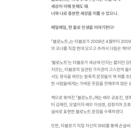
세상이 이해 못해도 돼.
너와 나로 충분한 세상을 이룰 수 있으니.
매일매일, 한 줄로 인생을 이야기한다!
『블로노트』는 타블로가 2008년 4월부터 2009
의 코너를 직접 한데 모으고 추려서 다듬은 책이다
‘블로노트’는 타블로가 세상에 던지는 짧지만 강
지르는, 타블로의 일관된 가치관이 고스란히 들어
서도 정곡을 찌르는 함축적 문장들이 책 위를 흐
한 사람들에게는 가벼운 웃음을 전해주며 많은 
책으로 묶여진 『블로노트』에는 배우 공효진, 영화
터 김혜진, 모델이자 배우 이성경, 검정치마 조
글씨로 표현한 블로노트 문장을 수록하였다.
또한, 타블로가 직접 자신의 SNS를 통해 손글