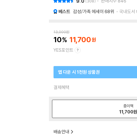
9.0
판매지수
846
308
베스트
감성/가족 에세이
68위
국내도서 t
13,000
원
10
11,700
YES포인트
앱 다운 시 1천원 상품권
결제혜택
종이책
11,700
배송안내