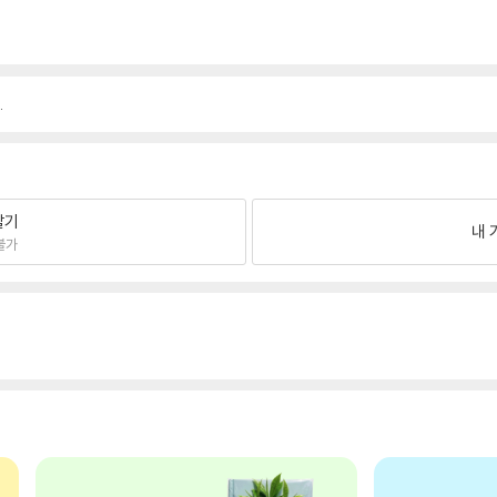
.
팔기
내 
불가