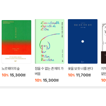
노르웨이의 숲
참을 수 없는 존재의 가
꽃을 보듯 너를 본다
지적
벼움
얕은
10
15,300
10
11,700
%
%
원
원
10
15,300
10
%
원