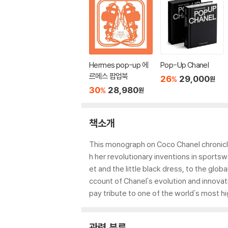
Hermes pop-up 에
Pop-Up Chanel
르메스 팝업북
26
29,000
%
원
30
28,980
%
원
책소개
This monograph on Coco Chanel chronicles 
h her revolutionary inventions in sports
et and the little black dress, to the glob
ccount of Chanel's evolution and innova
pay tribute to one of the world's most h
관련 분류