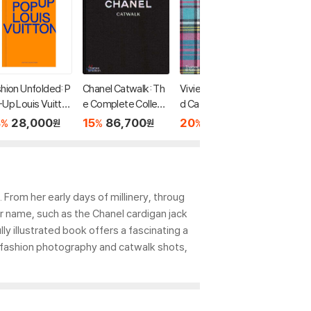
hion Unfolded: P
Chanel Catwalk: Th
Vivienne Westwoo
Chanel:
Up Louis Vuitto
e Complete Collecti
d Catwalk
of a Col
ons
8
28,000
15
86,700
20
104,000
20
3
%
%
%
%
원
원
원
 From her early days of millinery, throug
r name, such as the Chanel cardigan jack
lly illustrated book offers a fascinating a
h fashion photography and catwalk shots,