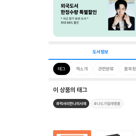
도서정보
태그
책소개
관련분류
품목정
이 상품의 태그
#럭셔리한나의서재
#나도가질래명품