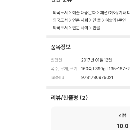
외국도서
예술 대중문화
패션/헤어/기타 
외국도서
인문 사회
인 물
예술가/문인
외국도서
인문 사회
인물
품목정보
발행일
2017년 01월 12일
쪽수, 무게, 크기
160쪽 | 390g | 135*187
ISBN13
9781780979021
리뷰/한줄평
2
리뷰
10.0