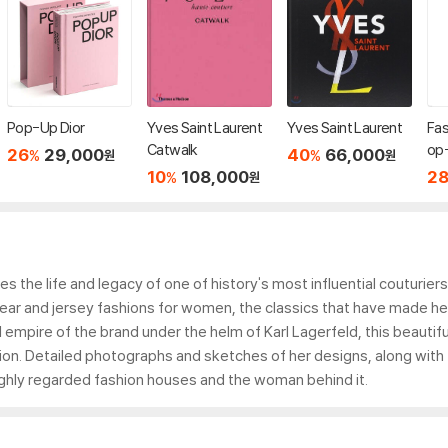
Pop-Up Dior
Yves Saint Laurent
Yves Saint Laurent
Fas
Catwalk
op-
26
29,000
40
66,000
%
%
원
원
n
10
108,000
2
%
원
the life and legacy of one of history's most influential couturiers.
wear and jersey fashions for women, the classics that have made he
al empire of the brand under the helm of Karl Lagerfeld, this beautifu
tion. Detailed photographs and sketches of her designs, along wit
ighly regarded fashion houses and the woman behind it.