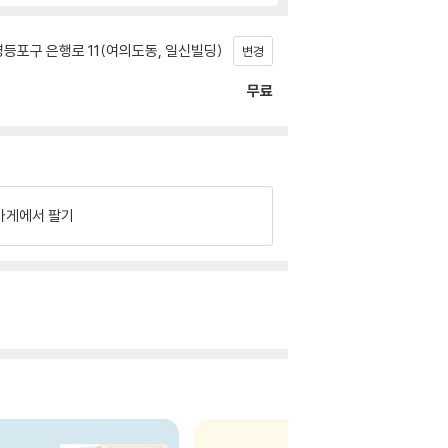
등포구 은행로 11(여의도동, 일신빌딩)
변경
무료
가게에서 팔기