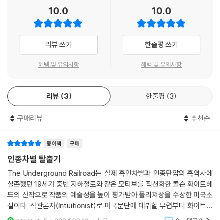
10.0
10.0
리뷰 쓰기
한줄평 쓰기
혜택 및 유의사항
혜택 및 유의사항
리뷰
3
한줄평
3
구매리뷰
추천순
종이책
구매
인종차별 탈출기
The Underground Railroad는 실제 흑인차별과 인종탄압의 흑역사에
실존했던 19세기 중반 지하철로와 같은 모티브를 픽션화한 콜슨 화이트헤
드의 신작으로 작품의 예술성을 높이 평가받아 퓰리쳐상을 수상한 미국소
설이다. 직관론자(Intuitionist)로 미국문단에 데뷔할 무렵부터 화이트헤
드의 작품세계는 그가 속한 흑인인물들, 할렘과 같은 흑인지역문화등의 많