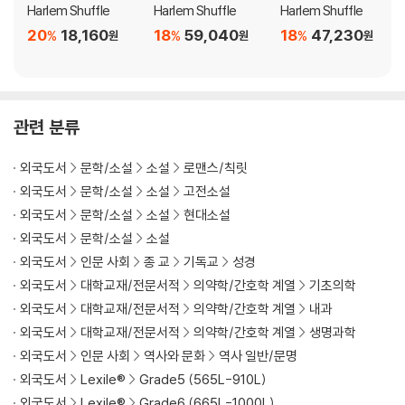
Harlem Shuffle
Harlem Shuffle
Harlem Shuffle
20
18,160
18
59,040
18
47,230
%
%
%
원
원
원
관련 분류
외국도서
문학/소설
소설
로맨스/칙릿
외국도서
문학/소설
소설
고전소설
외국도서
문학/소설
소설
현대소설
외국도서
문학/소설
소설
외국도서
인문 사회
종 교
기독교
성경
외국도서
대학교재/전문서적
의약학/간호학 계열
기초의학
외국도서
대학교재/전문서적
의약학/간호학 계열
내과
외국도서
대학교재/전문서적
의약학/간호학 계열
생명과학
외국도서
인문 사회
역사와 문화
역사 일반/문명
외국도서
Lexile®
Grade5 (565L-910L)
외국도서
Lexile®
Grade6 (665L-1000L)