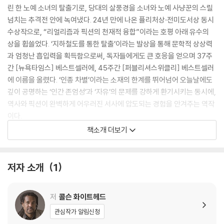
린 한 노예 소녀의 탈출기로, 당대의 살풍경을 소녀와 노예 사냥꾼의 스릴
넘치는 추격전 안에 녹여냈다. 24년 만에 나온 퓰리처상·전미도서상 동시
수상작으로, “리얼리즘과 픽션의 천재적 융합”이라는 호평 아래 유수의
상을 휩쓸었다. ‘지하철도를 통한 탈출’이라는 발상을 통해 문학적 상상력
과 엄청난 흡입력을 획득함으로써, 독자들에게도 큰 호응을 얻으며 37주
간 [뉴욕타임스] 베스트셀러에, 45주간 [퍼블리셔스위클리] 베스트셀러
에 이름을 올렸다. ‘인종 차별’이라는 소재의 한계를 뛰어넘어 오늘날에도
깊이 공명하는 ‘인간 존엄성’과 ‘자유’의 문제를 강하게 환기시키는 동시에,
역사와 픽션이 완벽하게 어우러진 서사에 압도되는 경험을 안겨주는 역작
이다.
책소개 더보기
In this #1 New York Times bestseller, Cora is a young slave
on a cotton plantation in Georgia. An outcast even among
her fellow Africans, she is on the cusp of womanhood--w
저자 소개
1
here greater pain awaits. And so when Caesar, a slave wh
o has recently arrived from Virginia, urges her to join him
저
콜슨 화이트헤드
on the Underground Railroad, she seizes the opportunity
and escapes with him.
관심작가 알림신청