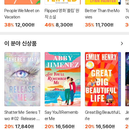
People We Meet on
Flipped 영화 '플립' 원
Better Than the Mo
To
Vacation
작 소설
vies
o
스
38
12,000
46
8,300
35
11,700
3
%
%
%
원
원
원
모
소
이 분야 신상품
Shatter Me: Series T
Say You'll Rememb
Great Big Beautiful L
Ji
wo #02 : Release M
er Me
ife
e
e
20
17,840
20
16,560
20
16,560
2
%
%
%
원
원
원