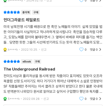
n*******5
2024.02.13.
신고
0
댓글
0
이 등장하였고, The Unde
종이책
구매
언더그라운드 레일로드
미국 남북전쟁 시기를 배경으로 한 흑인 노예들의 이야기. 실제 있었을 법
한 이야기들이 사실적이고 적나라하게 묘사됩니다. 흑인을 짐승처럼 다루
고, 도망노예를 잡아와 불태우면서 그 옆에서 바베큐 파티를 즐기는 백인
들... 당연한 듯한 그들의 시선에 반기라도 드는 듯이 흑인 노예들의 도망을
도와주는 비밀단체 언더그라운드 레일로드가 있습니다. 또 그들을 뒤쫓는
h****h
2022.10.25.
신고
0
댓글
0
노예사냥꾼들
eBook
구매
The Underground Railroad
전미도서상과 퓰리처상을 동시에 받은 작품이다 표지에도 있듯이 오프라
북클럽 선정 도서이기도 하다 거기다가 뛰어난 대체역사 소설로 인정받아
SF 작품들에만 주어지는 아서 클라크 상까지 받았다고 한다 물론 국내에
도 번역본이 나와있다 원서로 읽어보고 싶어서 구입했다 평단과 독자를 동
시에 만족시키기는 어려운 일인데 그걸 해낸 작가가 대단하다 번역본을 통
5*****h
2022.09.28.
신고
0
댓글
0
해 내용은 알고 있