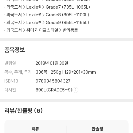
외국도서
Lexile®
Grade7 (735L-1065L)
외국도서
Lexile®
Grade8 (805L-1100L)
외국도서
Lexile®
Grade9 (855L-1165L)
외국도서
취미 라이프스타일
반려동물
품목정보
발행일
2018년 01월 30일
쪽수, 무게, 크기
336쪽 | 250g | 129*201*30mm
ISBN13
9780345804327
렉사일
890L(GRADE5~9)
리뷰/한줄평
6
리뷰
한줄평