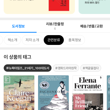
리뷰/한줄평
도서정보
배송/반품/교환
6
책소개
저자 소개
관련분류
품목정보
이 상품의 태그
#뉴욕타임즈_21세기_100대도서
#영화드라마원작
#책끝을접다