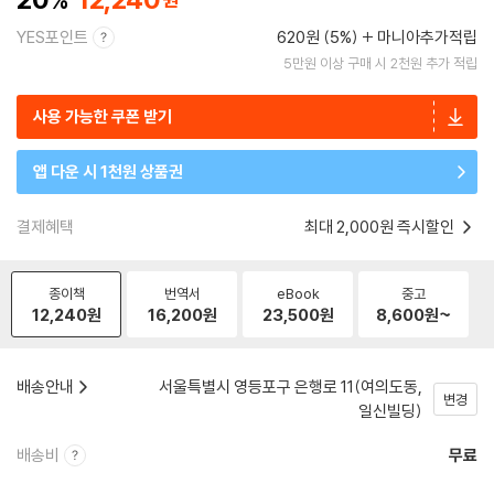
YES포인트
620원 (5%)
마니아추가적립
5만원 이상 구매 시 2천원 추가 적립
사용 가능한 쿠폰 받기
앱 다운 시 1천원 상품권
결제혜택
최대 2,000원 즉시할인
종이책
번역서
eBook
중고
12,240
원
16,200
원
23,500
원
8,600
원~
배송안내
서울특별시 영등포구 은행로 11(여의도동,
변경
일신빌딩)
배송비
무료