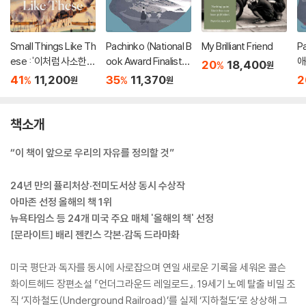
Small Things Like Th
Pachinko (National B
My Brilliant Friend
P
ese : '이처럼 사소한
ook Award Finalist) :
애
20
18,400
%
원
것들' 원서
애플TV 드라마 '파친
코
41
11,200
35
11,370
2
%
%
원
원
코' 원작소설
책소개
“이 책이 앞으로 우리의 자유를 정의할 것”
24년 만의 퓰리처상·전미도서상 동시 수상작
아마존 선정 올해의 책 1위
뉴욕타임스 등 24개 미국 주요 매체 '올해의 책' 선정
[문라이트] 배리 젠킨스 각본·감독 드라마화
미국 평단과 독자를 동시에 사로잡으며 연일 새로운 기록을 세워온 콜슨
화이트헤드 장편소설 『언더그라운드 레일로드』. 19세기 노예 탈출 비밀 조
직 ‘지하철도(Underground Railroad)’를 실제 ‘지하철도’로 상상해 그