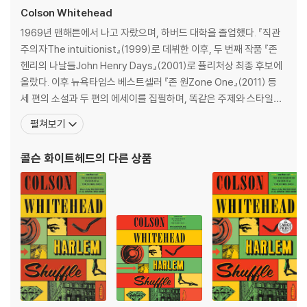
Colson Whitehead
In Colson Whitehead's Pulitzer Prize-winning ingenious conce
ption, the Underground Railroad is no mere metaphor: engine
1969년 맨해튼에서 나고 자랐으며, 하버드 대학을 졸업했다. 『직관
ers and conductors operate a secret network of actual tracks
주의자The intuitionist』(1999)로 데뷔한 이후, 두 번째 작품 『존
and tunnels beneath the Southern soil. Cora embarks on a harr
헨리의 나날들John Henry Days』(2001)로 퓰리처상 최종 후보에
owing flight from one state to the next, encountering, like Gull
올랐다. 이후 뉴욕타임스 베스트셀러 『존 원Zone One』(2011) 등
iver, strange yet familiar iterations of her own world at each st
세 편의 소설과 두 편의 에세이를 집필하며, 똑같은 주제와 스타일을
op. As Whitehead brilliantly re-creates the terrors of the ante
선보인 적 없는 도전적 작가로 명성을 쌓았다. 여섯 번째 소설 『언더
펼쳐보기
bellum era, he weaves in the saga of our nation, from the brut
그라운드 레일로드』(2016)로 퓰리처상(2016), 전미도서상(2016)
al abduction of Africans to the unfulfilled promises of the pres
·앤드루카네기메달(2016)·아서클라크상(2017)을 수상했으며, [타
콜슨 화이트헤드
의 다른 상품
ent day. The Underground Railroad is both the gripping tale of
임
one woman's will to escape the horrors of bondage--and a po
werful meditation on the history we all share.
Look for Whitehead’s acclaimed new novel, The Nickel Bo
ys, available now!