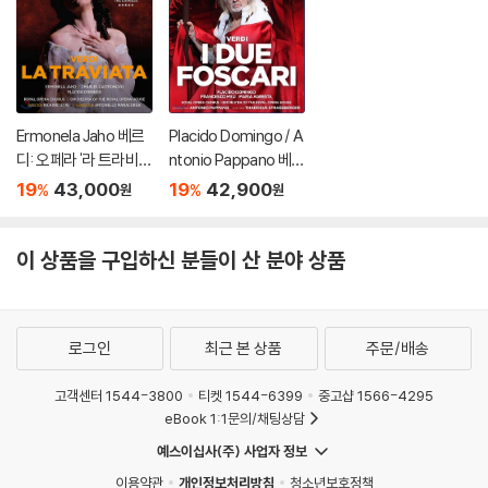
※ 교환/반품 안내
naxosvideos
1) 불량으로 인한 교환/반품 요청 시에는 불량 확인을 위해 개봉 시의 동영
상을 요청할 수 있으며, 동영상이 없는 경우 교환/반품이 제한될 수 있습니
다.
관련 사진과 동영상 및 재생 기기 모델명을 첨부하여 첨부하여 고객센터에
문의 바랍니다.
Ermonela Jaho 베르
Placido Domingo / A
2) 사양 오인지, 오 구매, 변심 사유로의 반품은 제품 개봉 전에만 운임비
디: 오페라 '라 트라비아
ntonio Pappano 베르
타' (Verdi: La Traviat
디: 포스카리 가문의 두
부담 후 처리 가능합니다.
19
43,000
19
42,900
%
%
원
원
a)
사람 (Verdi: I Due Fos
3) 스틸북 한정판, 초회 한정판의 경우 제작 수량이 한정되어 있고, 택배
cari) 플라시도 도밍고
이동 과정에서의 손상이 발생하면, 재 판매가 어려우므로 신중한 구매 선
이 상품을 구입하신 분들이 산 분야 상품
택을 부탁드립니다.
4) 한정판 상품의 변심, 오구매로 인한 반품은 회송된 상품의 상태 확인 후
진행이 가능합니다. 택배 이동 중 파손이 발생하지 않도록 완충 포장을 부
탁드립니다.
로그인
최근 본 상품
주문/배송
고객센터 1544-3800
티켓 1544-6399
중고샵 1566-4295
eBook 1:1문의/채팅상담
예스이십사(주) 사업자 정보
이용약관
개인정보처리방침
청소년보호정책