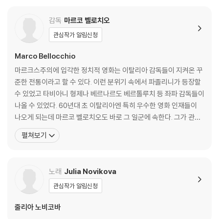
다는 것이 장점. 그러한 만큼 스튜디오에서 세트를 세워놓고 촬영한 197
감독
마르코 벨로치오
0/80년대 영화-오페라와는 본질적으로 다른 영화적인 감흥과 역사적인
고증을 전달해 준다. 원래의 제목은 Tosca in Rome, La Traviata in Pa
관심작가 알림신청
ris, Rigoletto in Mantua으로서 오페라의 배경도시인 로마와 파리, 만
토바, 특히 오페라의 배경이 되는 바로 그 건물과 장소에서 촬영을 했다. 리
Marco Bellocchio
골레토의 경우는 만토바의 팔라초 테, 팔라초 두칼레, 테아트로 비비에나
마르크스주의에 입각한 정치적 영화는 이탈리아 감독들이 지켜온 꾸
에서, 라 트라비아타의 경우는 이탈리아 대사관, 베르사이유의 여왕의 햄
준한 전통이라고 할 수 있다. 이런 분위기 속에서 파졸리니가 등장할
릿, 생루이섬 등지에서, 토스카의 경우는 각 막마다 지정된 장소인 발레의
수 있었고 타비아니 형제나 베르나르도 베르톨루치 등 좌파 감독들이
성 안드레아 성당(1막), 파르네세 궁전(2막), 성 안젤로 궁전(3막)에서 촬
나올 수 있었다. 60년대 초 이탈리아엔 특히 우수한 영화 인재들이
영을 했다. 이렇게 오페라 하우스의 무대라는 한정된 공간을 벗어났기에
나오게 되는데 마르코 벨로치오도 바로 그 일군에 속한다. 그가 관심
작품 장면마다의 사실성과 스토리의 연계성, 적확한 상황묘사를 통해 작품
을 두고 있는 것은 자신의 뿌리에 대한 탐구이다. 사회 축소판이자 반
펼쳐보기
의 스토리 배경을 자세하게 파악, 음악과 분위기 모두를 온전하게 이해할
영인 학교, 교회, 가정 등에서 벨로치오는 세상이 선택한 가치들과 생
수 있다는 점이 바로 이 안데르만 프로덕션 필름의 장점이라고 하겠다.
각들, 그리고 그것을 재생산하는 이 기관들의 구조에 관심을 가졌다.
마르코 벨로치오는 밀라노에서 철학을 전공했지만 도
노래
Julia Novikova
가장 먼저 1992년작 토스카에서는 로마의 각 지역을 배경으로 플라시도
도밍고가 카바라도시, 캐서린 말피타노가 토스카, 루지에로 라이몬디가
관심작가 알림신청
스카르피아로 등장하여 강렬함과 드라마적 흡인력을 더하고, 조명에 의한
줄리아 노비코바
음영의 대조와 현대적인 감수성이 돋보이는 2000년작 라 트라비아타에