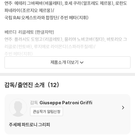
연주: 에테리 그바짜바(비올레타), 호세 쿠라(알프레도 제르몽), 로란도
파네라이(조르지오 제르몽)/
국립 RAI 오케스트라와 합창단/ 주빈 메타(지휘)
베르디: 리골레토 [한글자막]
연주: 플라시도 도밍고(리골레토), 율리아 노비코바(질다), 비토리오 그
리골로(만토바), 루지에로 라이몬디(스파라푸칠레)/
주빈 메타(지휘)
제품소개 더보기
▶ 영화버전으로 감상하는 오페라의 새로운 세계
이탈리아의 명 음악 프로듀서이자 연출가인 안드레아 안데르만(Andrea
Andermann) 프로덕션이 제작한 영화-오페라 3부작이 한글자막과 함께
감독/출연진 소개
12
출시되었다. 무려 20여년 사이에 제작된 세 편의 오페라, 토스카(1992),
라 트라비아타(2000), 리골레토(2010) 이렇게 세 작품을 하나의 디럭스
감독
Giuseppe Patroni Griffi
박스로 통합한 것으로서, 이 가운데 토스카와 라 트라비아타는 Teldec 시
절 CD와 영상물로 발매되어 잘 알려진 반면 리골레토는 국내에서는 처음
관심작가 알림신청
으로 접하는 필름과 음원이다. 안데르만 프로덕션의 영화-오페라의 특징
주세페 파트로니 그리피
은 각 오페라마다 등장하는 바로 그 장소에서 야외촬영을 했다는 것으로
이를 통해 영화적인 스케일과 사실감 넘치는 현장감을 고스란히 전달해 준