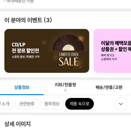
국내배송만 가능
이 분야의 이벤트
3
리뷰/한줄평
상품정보
배송/반품/교환
0
 소개
관련분류
품목정보
제품 속으로
상세 이미지