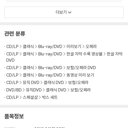
서는 비올레타에 에테리 그바짜바, 알프레도에 호세 쿠라, 제르몽에 로란
도 파네라이가 등장하여 현대에서도 충분히 공감할 수 있는 극을 펼쳐낸
더보기
다. 특히 이전 시대의 거장 파네라이의 등장이 극에 무게감과 사실성을 더
해준다. 마지막으로 스펙타클한 화면과 화려한 색채의 향연으로 가득 찬
리골레토에서는 바리톤으로 변신한 도밍고가 리골레토를, 노비코바가 질
관련 분류
다를, 그리골로가 만토바 공작을, 라이몬디가 스파라푸칠레로 등장한다.
각 필름마다 음악 외에 적절한 배경음향이 첨가되어 영화적인 사실성을 높
CD/LP
클래식
Blu-ray/DVD
미리보기
오페라
이고, 장면 시작전에 짧은 인트로 영상들이 등장하여 극의 전후를 이해할
CD/LP
클래식
Blu-ray/DVD
한글 자막 수록 영상물
한글 자막
수 있는 단초를 제공한다. 더불어 각각의 영상마다 메이킹 필름이 첨가되
DVD
어 있어 프로덕션 제작의 전반을 흥미롭게 이해할 수 있을뿐더러, 160페
CD/LP
클래식
Blu-ray/DVD
보컬/오페라 DVD
이지가 넘는 두꺼운 내지책자에는 로케이션의 지도와 설명, 제작 스토리와
CD/LP
클래식
Blu-ray/DVD
동영상 미리 보기
장면 스케치, 프로듀서와 언론의 기사들이 뺴곡하게 수록되어 있어 소장
CD/LP
뮤직 DVD
클래식 DVD
보컬/오페라
가치를 한껏 높인다.
DVD/BD
뮤직DVD
클래식 DVD
보컬/오페라
반드시 소장해야 할, 영화-오페라 역사에 길이 남을 명 프로덕션이다.
CD/LP
스페셜샵
박스 세트
DVD/ Blu-ray 구매시 참고 사항 안내드립니다.
품목정보
※ 4K블루레이, 3D 블루레이 재생 관련 안내