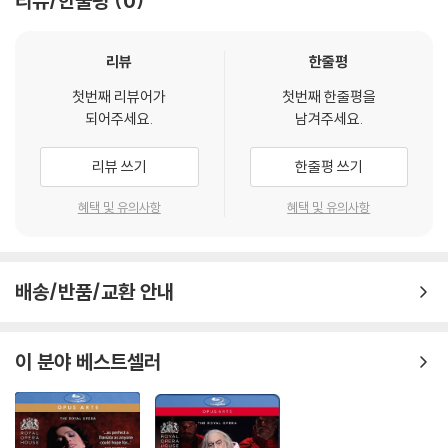
리뷰/한줄평
0
※ 디스크 재생 불량
리뷰
한줄평
1) 기기 문제로 인해 발생하는 재생 불량 현상에 대해서는 반품/교환이 불
가하니 최신 소프트웨어로 업데이트된 DVD/BD 전용 기기에서 재생하실
첫번째 리뷰어가
첫번째 한줄평을
것을 권유해 드립니다.
되어주세요.
남겨주세요.
2) 정전기와 먼지로 인해 재생이 원활하지 않은 경우가 있습니다. 디스크
를 마른 천으로 닦으시거나, DVD 클리너 등 전용 제품을 이용하면 대부분
리뷰 쓰기
한줄평 쓰기
해결됩니다.
혜택 및 유의사항
혜택 및 유의사항
3) 일부 PC 연결형 ODD의 경우 호환 상의 문제로 정상적인 디스크도 재
생이 불가능한 경우가 있습니다. 독립형 전용 플레이어 사용을 권장드리
며, ODD 사용으로 인한 재생 불량의 경우 교환 시에도 동일한 오류가 발
생할 수 있음을 알려드립니다.
배송/반품/교환 안내
※ 디스크 외관 불량
디스크에 미세한 잔 흠집이 남아있거나 인쇄 면이 깨끗하지 않은 경우가
이 분야 베스트셀러
있으며, 상품의 불량이 아닙니다. 단, 재생에 이상이 있는 경우에는 불량으
로 인한 반품/교환이 가능합니다.