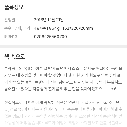
문장제(서술형) 꼼꼼 가이드
품목정보
문장제(서술형) 꽉잡기
문장제(서술형) 문제를 풀기 위한 조건은? | 문장제 문제를 어려워하는 아
발행일
2016년 12월 21일
이를 위한 해법은
쪽수, 무게, 크기
484쪽 | 854g | 152*220*26mm
사고력 꼼꼼 가이드
ISBN13
9788925560700
사고력 꽉잡기
수학퍼즐, 수학보드게임으로 사고력을 키워보자
도형 감각, 논리력을 기르는 도형퍼즐, 블록
책 속으로
사고력을 확장시키는 1인용 퍼즐
집중력, 논리력, 문제해결력을 키우는 보드게임
수학공부의 목표는 점수 잘 받기를 넘어서 스스로 문제를 해결하는 능력을
수학동화책과 사고력을 키워주는 수학지식책, 종류와 활용
키우는 데 초점을 맞추어야 할 것입니다. 최대한 자기 힘으로 뚜벅뚜벅 걸
오답노트, 풀이노트, 개념노트
어갈 수 있는 능력, 돌멩이에 걸려 넘어져도 다시 일어나고, 벽에 부딪쳐도
오답체크 & 오답노트, 풀이노트, 개념노트
넘어갈 수 있다는 자긍심과 끈기를 키우는 길을 찾아야겠지요. --- p.6
4부 유아수학
현실적으로 내 아이에게 꼭 맞는 학원은 없습니다. 잘 가르친다고 소문난
유아수학, 지켜야 할 원칙
곳, 전교 1등이 다니는 학원이라도 아이 수준보다 어렵거나 아이가 해낼 수
유아수학, 시작은 이렇게 | 유아수학 주의점 | 유아수학, 궁금증 5가지
있는 양보다 과하게 수업을 진행하는 곳이라면 소중한 시간과 돈만 허비할
생활 속의 수학놀이
가능성이 매우 높습니다. 부모가 이렇게 저렇게 바꿔달라고 한들 학원에서
유아도 할 만한 수학교구, 퍼즐, 보드게임