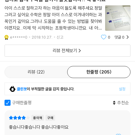
소개한다. 유아기에 수학 개념을 익혀주도록 돕는 수학그림책의 방대한 목
록은 잠수네 도서만이 갖고 있는 확실한 데이터와 노하우의 결과물이다.
아이 스스로 잘하고자 하는 마음이 들도록 해주세요.정말
그러고 싶어요.수학은 정말 아이 스스로 이겨내야하는 과
부록으로 잠수네 추천 수학동화책과 원리책, 수학사전, 다큐멘터리, 애니
목인거 같아요.그러나..도움을 줄 수 있는 방법을 찾아봐
메이션 목록을 담았으며, 초등부터 고등까지 수학교과 연관단원을 분석해
야겠지요...이제 막 시작하는 초등학생이니깐요. 내 아이
개정교육과정에 맞는 대비를 할 수 있도록 했다. 또한, 출판사별 추천 문제
의 수준을 정확히 알아야 한다는것은 정답인데...쉽지 않
집은 수십만 잠수네 아이들이 풀어보고, 엄마들이 검증해 이대로만 공부해
e******0
2018.10.27.
신고
0
댓글
0
아요...!!객관적으로 보도로 노력해야겠어요..!!잠수네 방
도 확실한 효과를 얻을 수 있는 핵심자료라고 할 수 있다.
법은 많은 엄마들이 인정하고 있듯...그
리뷰 전체보기
잠수네 커가는 아이들 www.jamsune.com
리뷰
22
한줄평
205
대한민국을 대표하는 교육정보 사이트. 1999년 ‘자녀교육에 열과 성을 다
하는 이 땅의 모든 부모를 위하여’라는 기치 아래 문을 열었다. 유료 사이트
이지만 자녀교육에 조금이라도 관심 있다면 모르는 사람이 없을 정도로 명
클린봇
이 부적절한 글을 감지 중입니다.
설정
성과 공신력을 쌓아온 ‘교육정보와 노하우의 보고’이다. 미취학 연령대부
터 고등학생 때까지 자녀의 성장단계별 다양한 학습 과제에 직면하여 부모
구매한줄평
추천순
가 실질적이고 효율적인 역할을 할 수 있도록 돕는 획기적인 교육 콘텐츠
로 각광받고 있다. 무엇보다도 변화하는 교육제도와 인재상에 민감하게 대
종이책
구매
응하는 정보력과 기본에 충실한 노하우 집적으로 “교육정보 일등 사이
좋습니다좋습니다 좋습니다좋아요
트”라는 부동의 명예를 지키고 있다.