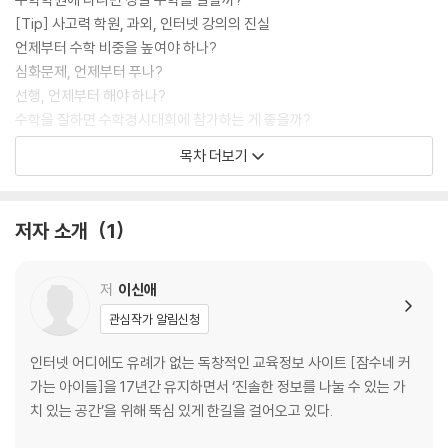
[Tip] 사고력 학원, 과외, 인터넷 강의의 진실
언제부터 수학 비중을 높여야 하나?
심화문제, 언제부터 푸나?
선행, 언제부터 해야 하나?
수학을 잘하면 수학경시대회에 참가하는 게 좋을까?
초등, 중등 수학 로드맵
목차 더보기
수학 로드맵 큰 그림 그리기
수학 로드맵이 필요한 이유
초중고 수학 제대로 알기
저자 소개
1
2009 VS 2015 개정 교육과정 ‘초등수학’ | 초등수학에서 중요한 것
2009 VS 2015 개정 교육과정 ‘중등수학’ | 중등수학에서 중요한 것
2009 VS 2015 개정 교육과정 ‘고등수학’ | 고등수학에서 중요한 것
저
이신애
잠수네 수학교실 데이터로 본 수학학습 현실
관심작가 알림신청
2부 초등수학 로드맵
인터넷 어디에도 유례가 없는 독창적인 교육정보 사이트 [잠수네 커
초등수학을 잘하기 위한 핵심
가는 아이들]을 17년간 유지하면서 ‘진솔한 정보를 나눌 수 있는 가
[Tip] 수학 공부할 때 잔소리 5가지, 원인과 대책
치 있는 공간’을 위해 뚝심 있게 한길을 걸어오고 있다.
초등수학 문제집 정확하게 알기