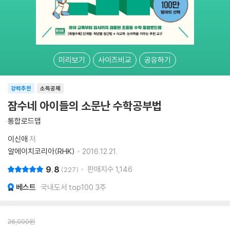
미리보기
사이즈비교
공유하기
강력추천
소득공제
잠수네 아이들의 소문난 수학공부법
통합로드맵
이신애
저
알에이치코리아(RHK)
2016.12.21.
9.8
판매지수
1,146
227
베스트
국내도서 top100 3주
26,000
원