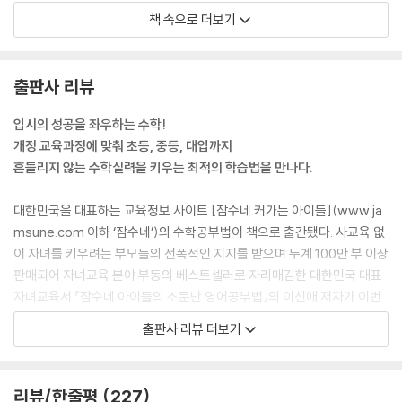
시스템을 바꿔주지도 않습니다. 학원을 찾는 이유가 분명해야 합니다. 아
책 속으로 더보기
수학교구 | 수학퍼즐 | 수학보드게임
이 혼자 하기 힘들어서라면 확실하게 습관을 잡게 해주는 곳을, 심화학습
수학 개념을 익혀주는 수학그림책
에서 도움을 받으려면 그에 맞는 곳을 찾기 위해 발품을 팔아야 합니다. --
영역별 수학그림책
- p.38
출판사 리뷰
부록
심화학습을 하는 이유는 생각하는 힘, 즉 논리력과 사고력을 키우기 위함
입시의 성공을 좌우하는 수학!
1. 잠수네 추천! 수학동화책 & 수학지식책
입니다. 당장은 학교 시험이나 수능수학을 잘 보는 것이 목표이지만, 장기
개정 교육과정에 맞춰 초등, 중등, 대입까지
① 수학동화책
적으로는 살면서 부딪히는 여러 문제를 다각도로 생각해보며 해결하는 힘
흔들리지 않는 수학실력을 키우는 최적의 학습법을 만나다.
② 수학원리책
을 기르기 위해서겠지요. 물론 수학을 잘해야 인생에서 성공하는 것은 아
③ 수학자/수학사, 생활 속의 수학
닙니다만, 입시에서는 절대적인 조건입니다. --- p.63
대한민국을 대표하는 교육정보 사이트 [잠수네 커가는 아이들](www.ja
④ 수학 퍼즐 & 퀴즈
msune.com 이하 ‘잠수네’)의 수학공부법이 책으로 출간됐다. 사교육 없
⑤ 수학 심화책
아이가 영재고, 과학고를 가기 원해서, 어려운 수학 문제를 푸는 것을 좋아
이 자녀를 키우려는 부모들의 전폭적인 지지를 받으며 누계 100만 부 이상
2. 수학 사전, 수학 애니메이션/다큐멘터리
해 경시를 시작해보는 것은 좋습니다. 수학적 재능이 전체의 0.1% 수준으
판매되어 자녀교육 분야 부동의 베스트셀러로 자리매김한 대한민국 대표
3. 초등수학 주요개념 꽉잡기
로 고등 수학경시까지 목표로 한다면 지금 수학경시 준비를 시작할 수도
자녀교육서 『잠수네 아이들의 소문난 영어공부법』의 이신애 저자가 이번
① 학년별 도형 개념
있습니다. 수학에 집중적으로 시간을 투자해 영재고, 과학고에 진학하고,
에는 잠수네 만의 독보적인 수학학습 노하우를 집대성하여 『잠수네 아이
② 도형의 넓이
출판사 리뷰 더보기
수학을 특기로 대학에 입학한다는 선순환을 기대하면서요. 그러나 수학을
들의 소문난 수학공부법』을 펴냈다. 이 책은 유아부터 초등, 중등, 고등까
③ 도형의 겉넓이와 부피
잘하는 아이들 간에도 차이가 큽니다. 노력해서 올라갈 수 있는 영역과 신
지 엄마들이 검증해온 수학 학습 노하우를 확장하고 숙성한 결과물로 장기
④ 여러가지 단위 총정리
이 내린 영역이 따로 있습니다. 일찍 경시를 시작했다고 좋은 성적을 거두
적인 수학학습의 모델을 창조한 또 하나의 역작이다.
4. 초1~고1 수학교과 연관단원 분석표
리뷰/한줄평
227
는 것도 아니고, 뒤늦게 뛰어들었어도 재능이 있는 아이는 치고 나갑니다.