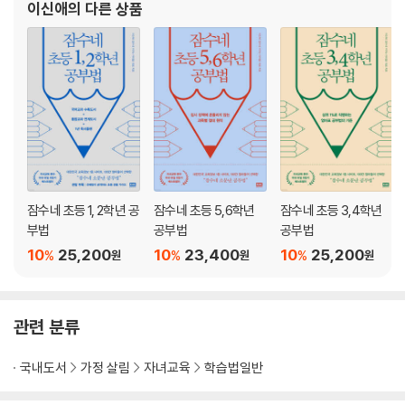
초등수학 로드맵
이신애
의 다른 상품
초등 기본과정 | 초등 응용과정 | 초등 심화과정 | 초등 심화플러스과정
중등수학 로드맵
중등수학을 잘하기 위한 핵심
중등수학 문제집 정확하게 알기
중등수학 로드맵
중등 기본과정 | 중등 응용과정 | 중등 심화과정 | 중등 심화플러스과정
3부 영역별 수학 핵심 잡기
연산 꼼꼼 가이드
잠수네 초등 1, 2학년 공
잠수네 초등 5,6학년
잠수네 초등 3,4학년
연산이 왜 중요할까?
부법
공부법
공부법
연산 선행학습 No! 과잉학습 No!
10
25,200
10
23,400
10
25,200
%
%
%
원
원
원
연산 공부는 이렇게
연산 구멍 해결하기
학년별 연산 체크 포인트트
관련 분류
도형 꼼꼼 가이드
도형을 왜 어려워할까?
국내도서
가정 살림
자녀교육
학습법일반
본격적인 도형 공부를 하기 전에
도형 공부는 이렇게