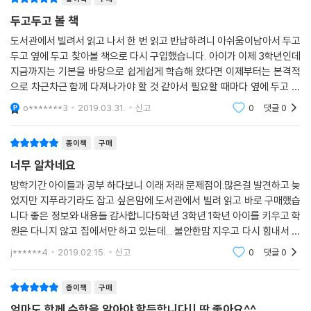
이란 단어로 부모들의 걱정을 만드는 학원들의 진실에 대해서 Tip을 통해
두고두고 볼 책
설명한다.
도서관에서 빌려서 읽고 나서 한 번 읽고 반납하려니 아쉬움이남아서 두고
2부에서는 초등, 중등 수학 학습로드맵을 그린다. 2009년과 2015년 개정
두고 옆에 두고 찾아볼 책으로 다시 구입했습니다. 아이가 이제 3학년인데
교육과정의 변화를 일목요연하게 비교하여 초등수학, 중등수학, 고등수학
지금까지는 기본을 바탕으로 쉽게쉽게 학습해 왔다면 이제부터는 본격적
진행시 역점을 둘 부분을 진단한다. 또한, 기본과정-응용과정-심화과정-
으로 차근차근 함께 다져나가야 할 것 같아서 필요할 때마다 옆에 두고 도
심화플러스과정으로 단계별 학습전략을 제시한다.
움받으려고 해요~ 학원이나 기타 사교육을 시킨다 하더라도 엄마가 알고
o*******3
2019.03.31.
신고
0
댓글
0
3부에서는 수학 영역별 학습방법을 알려준다. 아이들이 특히 실수가 잦은
챙겨야 하는 건 기
연산에 대한 훈련법, 초등 고학년으로 가면 가장 난이도가 높아 헤맨다는
종이책
구매
도형에 대한 이해, 그리고 개정교육과정 이후 부모님들의 최대 난제인 서
술형 문제에 대한 꼼꼼한 안내는 수학에 대한 돌파구가 있음을 확인할 수
너무 알차네요
있는 부분이다.
방학기간 아이들과 공부 하다보니 이래 저래 문제점이.많은걸 발견하고 늦
수학실력을 키우는 데 핵심은 오답과 개념을 확실하게 짚고 가는 데 있다.
었지만 지푸라기라도 잡고 싶은맘에 도서관에서 빌려 읽고 바로 구매했습
효과적이고, 효율적인 오답노트 기록과 복습법, 그리고 수학의 개념을 꽉
니다 좋은 정보와 내용들 감사합니다5학년 3학년 1학년 아이를 키우고 학
잡아주는 개념노트 작성방법으로 어떠한 변형 문제에도 흔들리지 않는 기
원은 다니지 않고 집에서만 하고 있는데... 불안한맘 지우고 다시 힘내서 할
본기를 다질 수 있다.
수 있는 발판을 다져 주시니 또 힘내서 일어설수 있게.되었네요
j******4
2019.02.15.
신고
0
댓글
0
4부에서는 유아학습 로드맵을 알려준다. 생활에서 가볍게 해볼 수 있는 수
학놀이, 창의력과 사고력을 키워주는 교구, 가족용 게임 등을 통해 문화센
종이책
구매
터나 학습지에 의존하지 않고 집에서 손쉽게 즐길 수 있는 수학놀이법을
엄마도 함께 수학을 알아야 할듯합니다!! 딱 좋아요^^