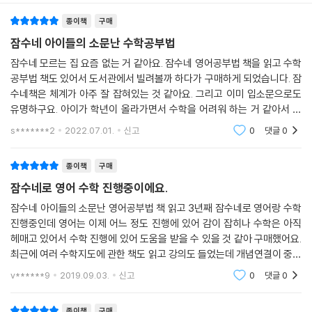
준다. 초등학생이 선행학습을 하는 것이 의미가 있는지, 심화학습은 어디
종이책
구매
까지 해야 하는지, 사고력 수학과 창의력 수학은 어떻게 공부하는 것인지,
과연 학원은 어떻게 보내야할지 등 잠수네 회원들과 함께 고민한 문제들을
잠수네 아이들의 소문난 수학공부법
수년간의 체험으로 입증한 사례를 바탕으로 설득력 있게 전한다.
잠수네 모르는 집 요즘 없는 거 같아요. 잠수네 영어공부법 책을 읽고 수학
『잠수네 아이들의 소문난 수학공부법』은 본질에 충실하여 실수나 긴장으
공부법 책도 있어서 도서관에서 빌려볼까 하다가 구매하게 되었습니다. 잠
로 인해 놓치는 문제가 없도록, 그리고 진득하게 문제해결을 할 수 있도록
수네책은 체계가 아주 잘 잡혀있는 것 같아요. 그리고 이미 입소문으로도
최적의 학습 솔루션을 제시한다. 이 책은 부모들이 더 이상 눈앞의 점수에
유명하구요. 아이가 학년이 올라가면서 수학을 어려워 하는 거 같아서 아
연연하지 않고, 아이들이 수학에 대한 즐거움을 맛보며 사고력과 문제해결
이에게 학원도 중요하지만 집에서 어떤 도움을 줄 수 있을까 생각하며 읽
s*******2
2022.07.01.
신고
0
댓글
0
게되는 책
력, 창의력을 갖춘 인재로 자라도록 뒷받침하는 현명한 부모의 시각을 일
깨워줄 것이다.
종이책
구매
잠수네로 영어 수학 진행중이에요.
잠수네 수십만 엄마들과 아이들이 검증한 공부법의 결정판
수학이 즐거워지는 추천 교구와 교재 목록 수록
잠수네 아이들의 소문난 영어공부법 책 읽고 3년째 잠수네로 영어랑 수학
진행중인데 영어는 이제 어느 정도 진행에 있어 감이 잡히나 수학은 아직
헤매고 있어서 수학 진행에 있어 도움을 받을 수 있을 것 같아 구매했어요.
1부에서는 수학에 대한 부모들의 고민을 살펴보고, 어떤 방식으로 우리 아
최근에 여러 수학지도에 관한 책도 읽고 강의도 들었는데 개념연결이 중요
이에게 꼭 맞는 수학공부법을 찾을 수 있을지 접근법에 대한 개괄적인 안
함을 깨닫게 되었거든요. 지금 읽고 있는 중인데 아무쪼록 수학진행에 큰
내를 담았다. 사교육이 꼭 필요한지, 사교육을 하면서 주의할 사항은 무엇
v******9
2019.09.03.
신고
0
댓글
0
도움이 되었으
인지, 또한 다른 과목도 소홀히 할 수 없는 만큼 얼마나 수학에 비중을 두고
공부를 시켜야 할지에 대한 방법을 모색하고 있다. 또한 사고력과 창의력
종이책
구매