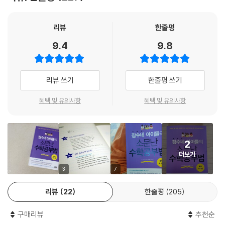
특히, 2017년도 수학능력평가에서 수학 난이도가 상향조정되고, 2018년
① 2009 개정 교육과정
고로 이 길이 아니다 싶으면 미련 갖지 말고 빨리 접는 것이 현명합니다. --
대학입시에서도 깊이 있는 사고를 판단하고자 고난도 문항과 문제에 대한
② 2015 개정 교육과정
- p.86
응용력을 확인하는 신 유형이 다수 출제될 것으로 예측되어 수학실력을 확
리뷰
한줄평
5. 출판사별 문제집
실하게 다지고 싶은 학부모들의 열망은 더욱 커지고 있다. 범람하는 사교
① 출판사별 초등수학 문제집
9.4
9.8
사고력이라고 해서 특별히 거창한 것이 아닙니다. ‘문제를 어떻게 풀까 궁
육 경쟁 속에서 『잠수네 수학공부법』을 통해 내 아이에게 딱 맞는 확실한
② 출판사별 중등수학 문제집
리하는 것’이 바로 사고력입니다. 사고력은 우리 몸의 근육과 비슷합니다.
수학 공부법을 찾을 수 있을 것이다.
몸짱이 되려면 근육운동을 꾸준히 해야 하는 것처럼 사고력을 키우려면 수
리뷰 쓰기
한줄평 쓰기
학 문제를 꾸준히 생각하고 푸는 시간이 있어야 합니다. 어릴 때 퍼즐을 많
수학에 대한 확실한 길을 찾다,
이 해보라는 것도 이 궁리 저 궁리하면서 혼자 해결방법을 찾는 연습을 할
17년 노하우의 총정리 『잠수네 아이들의 소문난 수학공부법』
혜택 및 유의사항
혜택 및 유의사항
수 있기 때문입니다. --- p.327
수학은 영어만큼이나 사교육의 비중이 높은 과목이다. 엄마가 직접 가르치
부모가 수학을 못한다고, 같이 놀아주기 힘들다고 문화센터의 블록강좌,
자니 자신감이 없고, 학년이 올라갈수록 함께 문제를 해결할 수 있는 부분
교구/퍼즐수업을 할 수 있는 곳만 찾으려 하지 마세요. 일주일에 1회 1시간
2
이 적다. 그러다보니 학원에 ‘일임’하게 되는 경우가 태반인데, 진도 맞추기
수업하는 것보다 집에서 매일매일 즐겁게 갖고 노는 게 효과 면에서 10배
더보기
와 선행학습에 맞춰진 사교육 안에서 아이들은 수학공부의 재미를 발견하
이상입니다. 유아는 놀이나 게임의 규칙을 따라 하면서 여러 가지 개념을
지 못하고 흥미를 잃을 수밖에 없는 현실이다.
3
7
익히게 됩니다. 또한 놀이나 게임을 하는 동안 인지 발달이나 사회성도 함
잠수네 학습법이 여타의 공부법과 차별화되는 지점은 그러한 학부모들의
께 길러집니다.
리뷰
22
한줄평
205
고민을 함께 해결하고, 오랜 기간 검증해온 연령별, 단계별 ‘궁극의 공부
--- p.386
법’을 공유한다는 점에 있다. 잠수네의 17년간의 노하우는 학부모들이 수
구매리뷰
추천순
학공부에 대해 가장 궁금해하는 부분들을 놓치지 않고 명쾌한 해답을 알려