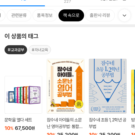
227
개
관련분류
품목정보
책 속으로
출판사 리뷰
이 상품의 태그
#교과공부
#자녀교육
문학을 열다 세트
잠수네 아이들의 소문
잠수네 초등 1, 2학년 공
방
난 영어공부법: 통합로
부법
까
10
67,500
%
원
드맵
10
25,200
10
25,200
1
%
%
원
원