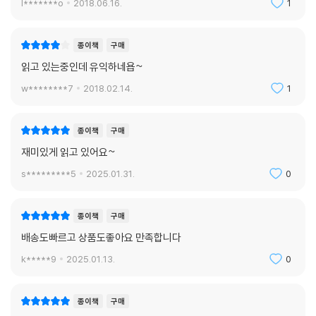
l*******o
2018.06.16.
1
잠수네 17년의 독보적인 학습 노하우를 집대성하여 펴낸『잠수네 아이들
의 소문난 영어공부법-통합로드맵』 『잠수네 아이들의 소문난 교육로드
맵-국영수사과』 는 사교육 없이 자녀의 실력을 탄탄하게 키워주려는 소신
종이책
구매
을 가진 부모들의 전폭적인 지지를 얻으며 자녀교육서의 베스트셀러로 자
읽고 있는중인데 유익하네욥~
리매김했다.『잠수네 아이들의 소문난 수학공부법-통합로드맵』은 아이에
w********7
2018.02.14.
1
게 수학 실력을 키워주고 싶은 엄마들의 끝없는 고민과 학원, 경시대회에
보내고 싶은 엄마들의 욕구를 공감하고 해결해온 잠수네의 오랜 비법을 모
두 담은 책이다. 교육과정에 맞춰 유아부터 대학입시까지 통합적으로 수학
종이책
구매
에 대한 기본실력은 탄탄하게 만들어주고, 사고력과 창의력을 더하여 어떤
재미있게 읽고 있어요~
시기에도 수학에 대해 ‘실수’와 ‘포기’라는 단어를 적용하지 않아도 되는 공
s*********5
2025.01.31.
0
부법의 모든 것을 담았다. 이 책이 수학이라면 지레 겁을 먹고, 학원에 모든
것을 일임했던 엄마들의 모든 고민을 해결해 주는 유일한 학습서가 될 것
이다.
종이책
구매
배송도빠르고 상품도좋아요 만족합니다
k*****9
2025.01.13.
0
종이책
구매