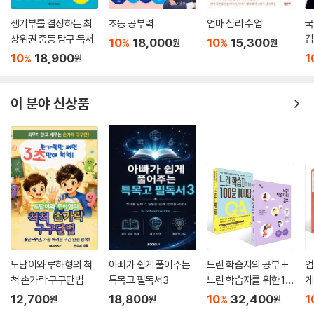
생기부를 결정하는 최
초등 공부력
엄마 심리 수업
국
상위권 중등 탐구 독서
깁
10
18,000
10
15,300
%
%
원
원
10
18,900
1
%
원
이 분야 신상품
도담이와 루하형의 척
아빠가 쉽게 풀어주는
느린 학습자의 공부 +
엄
척 손가락 구구단법
특목고 필독서3
느린 학습자를 위한 10
게
0문 100답 세트
린
12,700
18,800
10
32,400
1
%
원
원
원
문