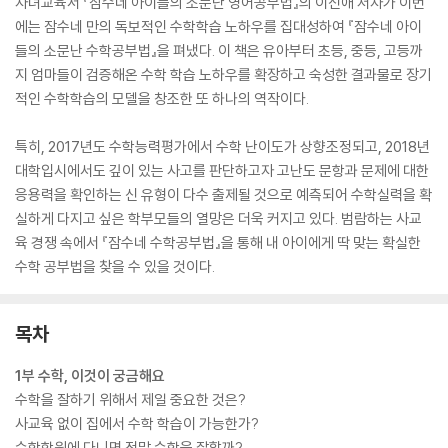
자녀교육서 『잠수네 아이들의 소문난 영어공부법』의 이신애 저자가 이번
에는 잠수네 만의 독보적인 수학학습 노하우를 집대성하여 『잠수네 아이
들의 소문난 수학공부법』을 펴냈다. 이 책은 유아부터 초등, 중등, 고등까
지 엄마들이 검증해온 수학 학습 노하우를 확장하고 숙성한 결과물로 장기
적인 수학학습의 모델을 창조한 또 하나의 역작이다.
특히, 2017년도 수학능력평가에서 수학 난이도가 상향조정되고, 2018년
대학입시에서도 깊이 있는 사고를 판단하고자 고난도 문항과 문제에 대한
응용력을 확인하는 신 유형이 다수 출제될 것으로 예측되어 수학실력을 확
실하게 다지고 싶은 학부모들의 열망은 더욱 커지고 있다. 범람하는 사교
육 경쟁 속에서 『잠수네 수학공부법』을 통해 내 아이에게 딱 맞는 확실한
수학 공부법을 찾을 수 있을 것이다.
목차
1부 수학, 이것이 궁금해요
수학을 잘하기 위해서 제일 중요한 것은?
사교육 없이 집에서 수학 학습이 가능한가?
수학학원에 다니면 정말 수학을 잘할까?