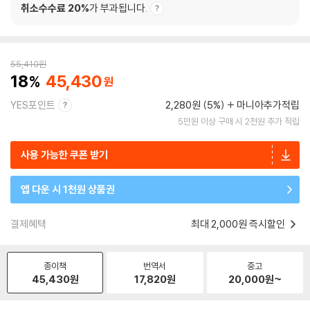
취소수수료 20%
가 부과됩니다.
55,410
원
18
45,430
YES포인트
2,280원 (5%)
마니아추가적립
5만원 이상 구매 시 2천원 추가 적립
사용 가능한 쿠폰 받기
앱 다운 시 1천원 상품권
결제혜택
최대 2,000원 즉시할인
종이책
번역서
중고
45,430
원
17,820
원
20,000
원~