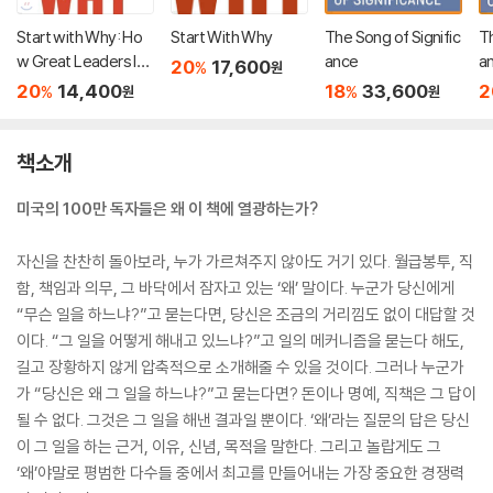
Start with Why: Ho
Start With Why
The Song of Signific
Th
w Great Leaders Ins
ance
a
20
17,600
%
원
pire Everyone to Ta
20
14,400
18
33,600
2
%
%
원
원
ke Action
책소개
미국의 100만 독자들은 왜 이 책에 열광하는가?
자신을 찬찬히 돌아보라, 누가 가르쳐주지 않아도 거기 있다. 월급봉투, 직
함, 책임과 의무, 그 바닥에서 잠자고 있는 ‘왜’ 말이다. 누군가 당신에게
“무슨 일을 하느냐?”고 묻는다면, 당신은 조금의 거리낌도 없이 대답할 것
이다. “그 일을 어떻게 해내고 있느냐?”고 일의 메커니즘을 묻는다 해도,
길고 장황하지 않게 압축적으로 소개해줄 수 있을 것이다. 그러나 누군가
가 “당신은 왜 그 일을 하느냐?”고 묻는다면? 돈이나 명예, 직책은 그 답이
될 수 없다. 그것은 그 일을 해낸 결과일 뿐이다. ‘왜’라는 질문의 답은 당신
이 그 일을 하는 근거, 이유, 신념, 목적을 말한다. 그리고 놀랍게도 그
‘왜’야말로 평범한 다수들 중에서 최고를 만들어내는 가장 중요한 경쟁력