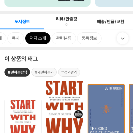
리뷰/한줄평
도서정보
배송/반품/교환
0
개
목차
저자 소개
관련분류
품목정보
이 상품의 태그
#일하는방식
#왜일하는가
#성과관리