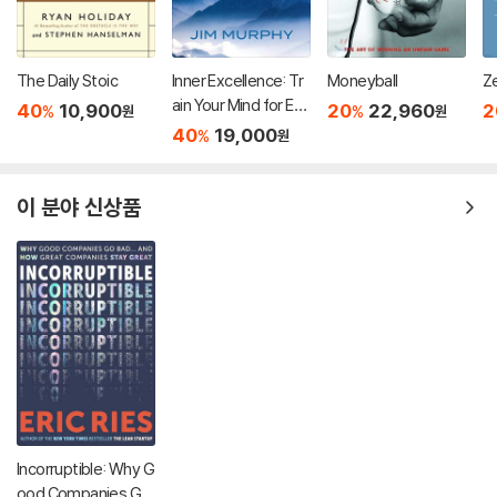
The Daily Stoic
Inner Excellence: Tr
Moneyball
Z
ain Your Mind for Ext
40
10,900
20
22,960
2
%
%
원
원
raordinary Performa
40
19,000
%
원
nce and the Best Po
ssible Life
이 분야 신상품
Incorruptible: Why G
ood Companies Go