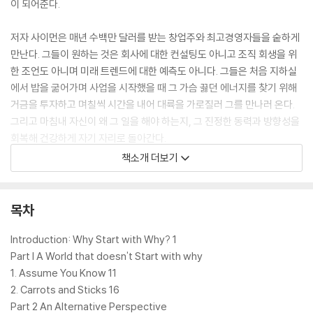
이 되어준다.
저자 사이먼은 매년 수백만 달러를 받는 창업주와 최고경영자들을 숱하게
만난다. 그들이 원하는 것은 회사에 대한 컨설팅도 아니고 조직 회생을 위
한 조언도 아니며 미래 트렌드에 대한 예측도 아니다. 그들은 처음 지하실
에서 밥을 굶어가며 사업을 시작했을 때 그 가슴 끓던 에너지를 찾기 위해
거금을 투자하고 며칠씩 시간을 내어 대륙을 가로질러 그를 만나러 온다.
그리고 마침내 자신이 왜 그 일을 해야 하는지, 그 진정한 동력과 방향성을
회복해 건강하게 자기 자리로 돌아간다.
책소개 더보기
Why are some people and organisations more inventive, pion
eering and successful than others? And why are they able to r
epeat their success again and again?
목차
In business, it doesn't matter what you do, it matters WHY yo
Introduction: Why Start with Why? 1
u do it.
Part I A World that doesn't Start with why
1. Assume You Know 11
Start with Why analyses leaders like Martin Luther King Jr and
2. Carrots and Sticks 16
Steve Jobs and discovers that they all think in the same way -
Part 2 An Alternative Perspective