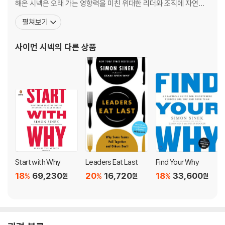
해온 시넥은 오래 가는 영향력을 미친 위대한 리더와 조직에 자연스
Index 241
럽게 매료 되었고, 그들을 수년간 연구한 끝에 사고방식과 행동양식
펼쳐보기
그리고 환경에서 사람들의 타고난 특성을 조정하는 패턴을 발견했다.
2009년 TED 첫 강연에서 이야기한 ‘WHY’의 개념이 대중에게 널리
사이먼 시넥
의 다른 상품
알려지며 기업 경영과 리더십에 관한 시넥의 독특하고
Start with Why
Leaders Eat Last
Find Your Why
18
69,230
20
16,720
18
33,600
%
%
%
원
원
원