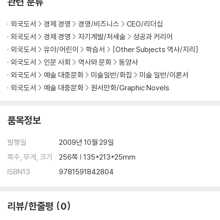
관련 분류
외국도서
경제 경영
경영/비즈니스
CEO/리더십
외국도서
경제 경영
자기계발/처세술
성공과 커리어
외국도서
유아/어린이
학습서
[Other Subjects 역사/지리]
외국도서
인문 사회
역사와 문화
동양사
외국도서
예술 대중문화
미술일반/화집
미술 일반/이론서
외국도서
예술 대중문화
원서만화/Graphic Novels
품목정보
발행일
2009년 10월 29일
쪽수, 무게, 크기
256쪽 | 135*213*25mm
ISBN13
9781591842804
리뷰/한줄평
0