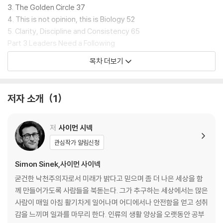
they all started with why.
3. The Golden Circle 37
4. This is not opinion, this is Biology 52
Simon Sinek explains the framework needed for businesses t
5. Clarity, Discipline and Consistency 65
o move past knowing what they do to how they do it, and the
Part 3 Leaders Need a Following
n to ask the more important question-WHY?
6. The Emergence of Trust 83
목차 더보기
7. How a Tipping Point Tips 115
Why do we do what we do? Why do we exist? Learning to ask
Part 4 How to Rally those who Believe
these questions can unlock the secret to inspirational busines
8. Start with WHY, but Know HOW 133
저자 소개
1
s. Sinek explains what it truly takes to lead and inspire and ho
9. Know WHY. Know HOW. Then WHAT? 154
w anyone can learn how to do it.
10. Communication is not about Speaking, It's about Listening
160
저
사이먼 시넥
Part 5 The Biggest Challenge is Success
관심작가 알림신청
11. When WHY goes Fuzzy 175
12. Split Happens 183
Simon Sinek,사이먼 사이넥
Part 6 Discover Why
굳건한 낙천주의자로서 미래가 밝다고 믿으며 좀 더 나은 세상을 함
13. The Origins of a WHY 209
께 만들어가도록 사람들을 북돋는다. 그가 추구하는 세상에서는 많은
14. The New Competition 222
사람이 매일 아침 활기차게 일어나며 어디에서나 안전함을 얻고 성취
Acknowledgments 227
감을 느끼며 일과를 마무리 한다. 인류의 생활 양상을 오랫동안 공부
Notes 233