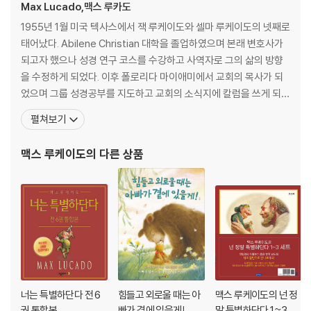
Max Lucado,맥스 루카도
1955년 1월 미국 텍사스에서 잭 루케이도와 셀마 루케이도의 넷째로
태어났다. Abilene Christian 대학을 졸업하였으며 본래 변호사가
되고자 했으나 성경 연구 코스를 수강하고 사역자로 그의 삶의 방향
을 수정하게 되었다. 이후 폴로리다 마이애미에서 교회의 목사가 되
었으며 그룹 성경공부를 지도하고 교회의 소식지에 칼럼을 쓰게 되었
고 칼럼을 엮어 책인 On the Anvil을 출간하였다. 마이애미에서 거
펼쳐보기
주한지 2년 후 맥스 루케이도는 아내와 함께 브라질의 리우데자네이
루로 옮겨 계속해서 사역을 하였다. 맥스 루케이도는 미국의 대표적
맥스 루케이도
의 다른 상품
인 기독교 작가이면서 가장 영향력 있는
너는 특별하단다 전 6
힘들고 외로울 때는 아
맥스 루케이도의 넌 정
권 통합본
빠가 곁에 있을게!
말 특별하단다 1~3 세