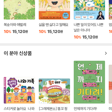
복숭아와 애벌레
싫을 땐 싫다고 말해요
나쁜 일이 있어도 나쁜
엄
날은 아니야
10
15,120
10
15,120
1
%
%
원
원
10
15,120
%
원
이 분야 신상품
스티커로 놀아요 : 나와
[그래제본소] 똥꼬 정
언제까지 기다려!
미