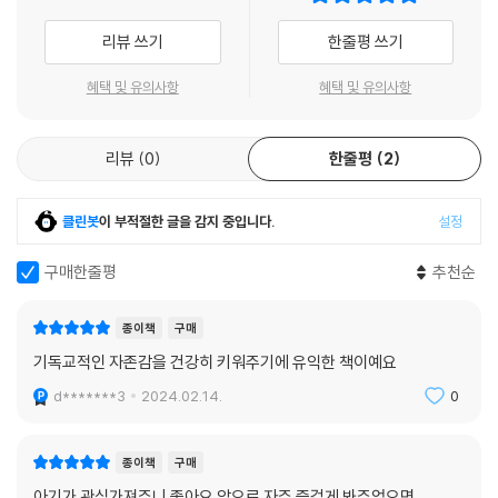
리뷰 쓰기
한줄평 쓰기
혜택 및 유의사항
혜택 및 유의사항
리뷰
0
한줄평
2
클린봇
이 부적절한 글을 감지 중입니다.
설정
구매한줄평
추천순
종이책
구매
기독교적인 자존감을 건강히 키워주기에 유익한 책이예요
d*******3
2024.02.14.
0
종이책
구매
아기가 관심가져주니 좋아요 앞으로 자주 즐겁게 봐주었으면