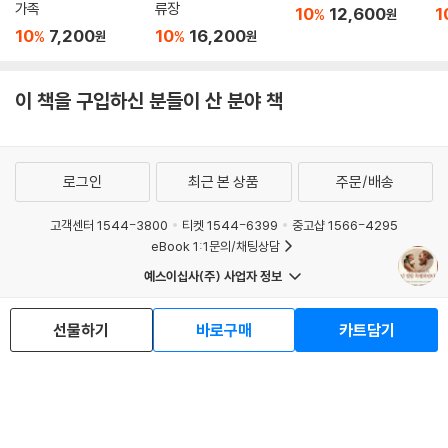
가족
류장
10
12,600
1
%
원
10
7,200
10
16,200
%
%
원
원
이 책을 구입하신 분들이 산 분야 책
로그인
최근 본 상품
주문/배송
고객센터 1544-3800
티켓 1544-6399
중고샵 1566-4295
eBook 1:1문의/채팅상담
예스이십사(주) 사업자 정보
이용약관
개인정보처리방침
청소년보호정책
PC버전
회사소개
거래처관계자께
선물하기
바로구매
카트담기
도서홍보
광고
Copyright © YES24 Corp. All Rights Reserved.
MATOM5