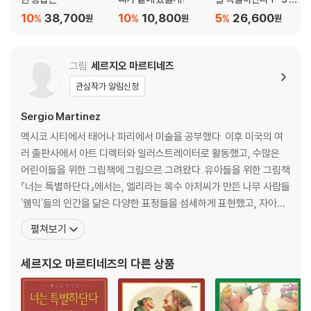
트
10
38,700
10
10,800
5
26,600
%
%
%
원
원
원
그림
세르지오 마르티네즈
관심작가 알림신청
Sergio Martinez
멕시코 시티에서 태어나 파리에서 미술을 공부했다. 이후 미국의 여
러 출판사에서 아트 디렉터와 일러스트레이터로 활동했고, 수많은
어린이들을 위한 그림책에 그림으르 그려왔다. 유아들을 위한 그림책
『너는 특별하단다』에서는, 엘리라는 목수 아저씨가 만든 나무 사람들
'웸믹'들의 인간을 닮은 다양한 표정들을 섬세하게 표현했고, 자아존
중감을 높여주는 그림책 『네가 최고야!』에서는 가장 약한 나무인 버
펼쳐보기
드나무로 만들어진 웸믹 '펀치넬로'가 단풍나무인 여사를 구하게 도
면서 자신이 세상에서 소중한 존재라는 것을 깨닫게 되는 과정을 따
세르지오 마르티네즈
의 다른 상품
뜻한 풍의 그림으로 담아냈다. 이외에도 『가장 감동적인 선