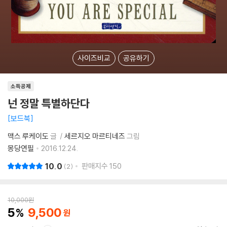
사이즈비교
공유하기
소득공제
넌 정말 특별하단다
보드북
맥스 루케이도
글
세르지오 마르티네즈
그림
몽당연필
2016.12.24.
10.0
판매지수
150
2
10,000
원
5
9,500