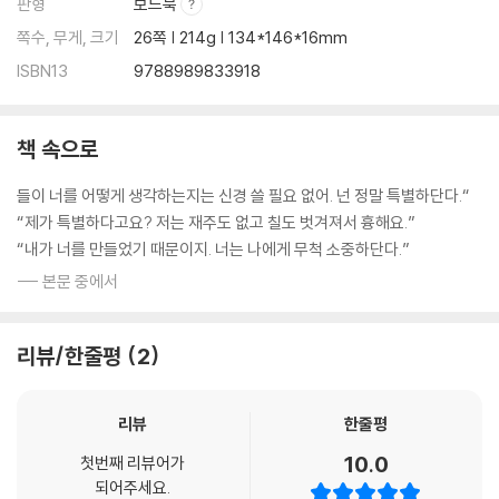
판형
보드북
쪽수, 무게, 크기
26쪽 | 214g | 134*146*16mm
ISBN13
9788989833918
책 속으로
들이 너를 어떻게 생각하는지는 신경 쓸 필요 없어. 넌 정말 특별하단다.“
“제가 특별하다고요? 저는 재주도 없고 칠도 벗겨져서 흉해요.”
“내가 너를 만들었기 때문이지. 너는 나에게 무척 소중하단다.”
--- 본문 중에서
리뷰/한줄평
2
리뷰
한줄평
10.0
첫번째 리뷰어가
되어주세요.