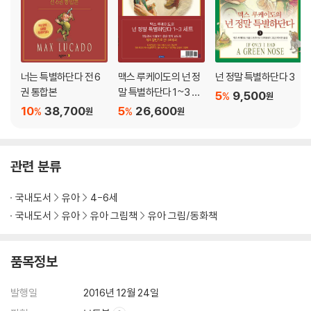
너는 특별하단다 전 6
맥스 루케이도의 넌 정
넌 정말 특별하단다 3
권 통합본
말 특별하단다 1~3 세
5
9,500
%
원
트
10
38,700
5
26,600
%
%
원
원
관련 분류
국내도서
유아
4-6세
국내도서
유아
유아 그림책
유아 그림/동화책
품목정보
발행일
2016년 12월 24일