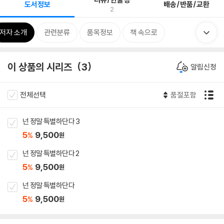
도서정보
배송/반품/교환
2
저자 소개
관련분류
품목정보
책 속으로
이 상품의 시리즈
3
알림신청
전체선택
품절포함
넌 정말 특별하단다 3
5
9,500
%
원
넌 정말 특별하단다 2
5
9,500
%
원
넌 정말 특별하단다
5
9,500
%
원