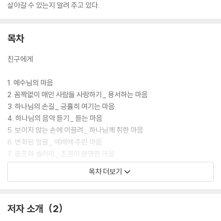
살아갈 수 있는지 알려 주고 있다.
목차
친구에게
1. 예수님의 마음
2. 꼼짝없이 매인 사람들 사랑하기_ 용서하는 마음
3. 하나님의 손길_ 긍휼히 여기는 마음
4. 하나님의 음악 듣기_ 듣는 마음
5. 보이지 않는 손에 이끌려_ 하나님께 취한 마음
6. 변화된 얼굴_ 예배에 주린 마음
7. 골프와 셀러리_ 초점이 분명한 마음
8. 오직 진실만을_ 정직한 마음
목차 더보기
9. 마음의 온실_ 순결한 마음
10. 쓰레기더미에서 주운 금_ 희망에 찬 마음
11. 하늘에 잔치가 열릴 때_ 기뻐하는 마음
저자 소개
2
12. 끝까지 강하게_ 인내하는 마음