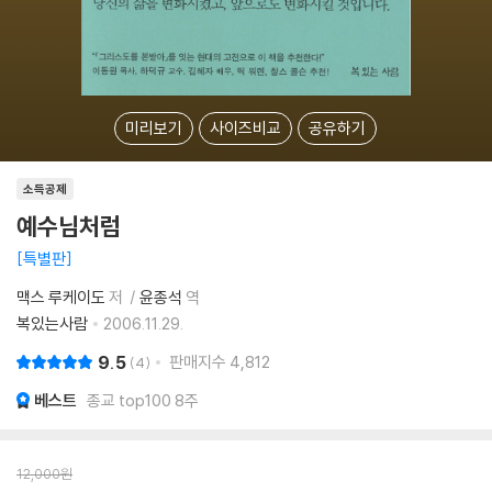
미리보기
사이즈비교
공유하기
소득공제
예수님처럼
특별판
맥스 루케이도
저
윤종석
역
복있는사람
2006.11.29.
9.5
판매지수
4,812
4
베스트
종교 top100 8주
12,000
원