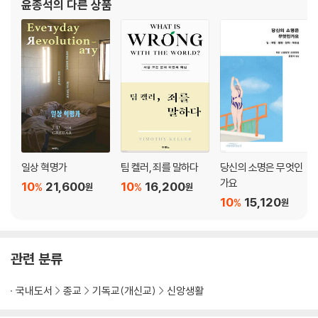
윤종석
의 다른 상품
일상 혁명가
팀 켈러, 죄를 말하다
당신의 소명은 무엇인
가요
10
21,600
10
16,200
%
%
원
원
10
15,120
%
원
관련 분류
국내도서
종교
기독교(개신교)
신앙생활