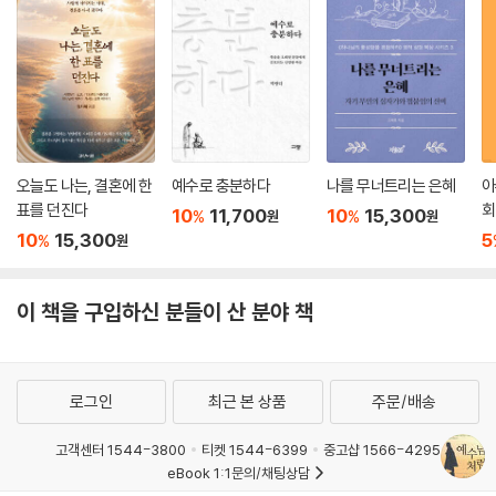
오늘도 나는, 결혼에 한
예수로 충분하다
나를 무너트리는 은혜
아
표를 던진다
회
10
11,700
10
15,300
%
%
원
원
10
15,300
5
%
원
이 책을 구입하신 분들이 산 분야 책
로그인
최근 본 상품
주문/배송
고객센터 1544-3800
티켓 1544-6399
중고샵 1566-4295
eBook 1:1문의/채팅상담