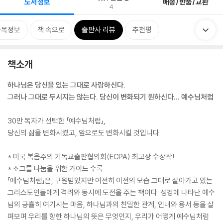
도서정보
배송/반품/교환
4
품목정보
책 속으로
출판사 리뷰
추천평
책소개
하나님은 당신을 있는 그대로 사랑하신다.
그러나 그대로 두시지는 않는다. 당신이 변화되기 원하신다… 예수님처럼
30만 독자가 선택한 「예수님처럼」,
당신의 삶을 변화시켰고, 앞으로도 변화시킬 것입니다.
* 미국 복음주의 기독교출판협의회(ECPA) 최고상 수상작!
* 소그룹 나눔을 위한 가이드 수록
「예수님처럼」은, 구원받았지만 여전히 이전의 모습 그대로 살아가고 있는
그리스도인들에게 격려와 동시에 도전을 주는 책이다. 성경에 나타난 예수
님의 긍휼히 여기시는 마음, 하나님과의 친밀한 관계, 인내와 용서 등을 살
펴보며 우리를 향한 하나님의 뜻은 무엇인지, 우리가 어떻게 예수님처럼