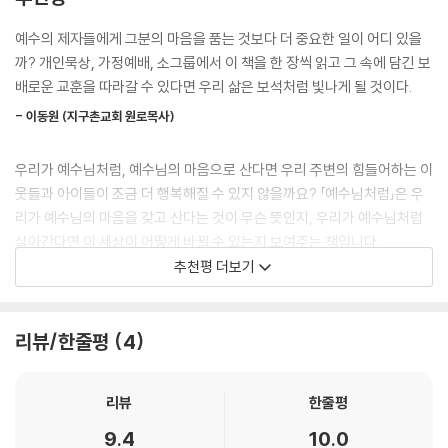
스트레스 수준은 어떻게 달라질까? 감정 변화는? 성질은?
그보다도, 전에 하던 일을 여전히 하고 있을까?
예수의 제자들에게 그분의 마음을 품는 것보다 더 중요한 일이 어디 있을
하나님은 자기를 찾는 자들에게 상 주신다. 교리나 종교나 체제나 신조를
까? 개인묵상, 가정예배, 소그룹에서 이 책을 한 장씩 읽고 그 속에 담긴 보
찾는 자들이 아니다. 이런 낮은 차원의 열망에 안주하는 이들이 많으나 상
하나님은 당신을 향해 아주 큰 뜻을 품고 계신다.
배로운 교훈을 따라갈 수 있다면 우리 삶은 보석처럼 빛나게 될 것이다.
(賞)은 예수님 자신이 아니면 족하지 않는 자들의 몫이다. 그 상은 무엇인
완전한 회복을 꿈꾸고 계신다.
가? 예수님을 찾는 자들을 기다리고 있는 것은 무엇인가? 예수님의 마음,
- 이동원 (지구촌교회 원로목사)
그 일이 끝날 때까지 그분은 멈추지 않으신다.
바로 그것이다.
--- 「맺음말 _예수를 바라보자」 중에서
우리가 예수님처럼, 예수님의 마음으로 산다면 우리 주변의 힘들어하는 이
* 독자 대상
웃들과 아이들이 조금 더 행복해질 수 있지 않을까요? 「예수님처럼」은 우
리가 예수님의 마음을 갖고 산다는 것이 무슨 뜻인지, 우리가 예수님처럼
- 신앙생활을 막 시작한 초신자
살아간다면 이 세상이 어떻게 바뀔 수 있는지 보여주는 책입니다.
- 마음과 삶의 변화를 갈망하는, 그러나 그 길을 몰라 고민하는 그리스도
추천평 더보기
인
- 김혜자 (배우·탤런트)
- 새신자나 청년들을 대상으로 사역하는 목회자, 선교단체 간사, 소그룹
리더
「예수님처럼」은 예수님의 제자로 부름받은 이들이 어떻게 예수님의 마음
리뷰/한줄평
4
- 10-20대 자녀에게 선물할 책을 찾는 부모
을 품을 수 있는지 명확하게 알려주는 책입니다. 각 장마다 탁월한 비유가
놀랍습니다. 포기하지 않으시고 우리를 그분의 제자로 다듬어 가시는 하나
* 특징
님의 보이지 않는 손길을 이 책을 통해 느끼시기를 바랍니다.
리뷰
한줄평
- 함부영 ( 마커스 예배인도자)
9.4
10.0
- 미국 복음주의 기독교출판협의회(ECPA) 최고상 수상작