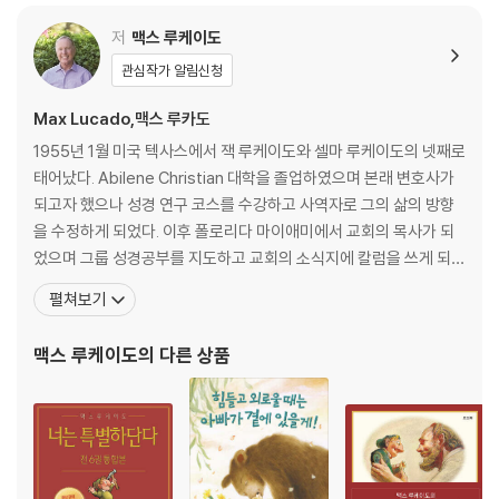
맺음말_ 예수를 바라보자
저
맥스 루케이도
관심작가 알림신청
소그룹 나눔을 위한 가이드
주
Max Lucado,맥스 루카도
1955년 1월 미국 텍사스에서 잭 루케이도와 셀마 루케이도의 넷째로
태어났다. Abilene Christian 대학을 졸업하였으며 본래 변호사가
되고자 했으나 성경 연구 코스를 수강하고 사역자로 그의 삶의 방향
을 수정하게 되었다. 이후 폴로리다 마이애미에서 교회의 목사가 되
었으며 그룹 성경공부를 지도하고 교회의 소식지에 칼럼을 쓰게 되었
고 칼럼을 엮어 책인 On the Anvil을 출간하였다. 마이애미에서 거
펼쳐보기
주한지 2년 후 맥스 루케이도는 아내와 함께 브라질의 리우데자네이
루로 옮겨 계속해서 사역을 하였다. 맥스 루케이도는 미국의 대표적
맥스 루케이도
의 다른 상품
인 기독교 작가이면서 가장 영향력 있는