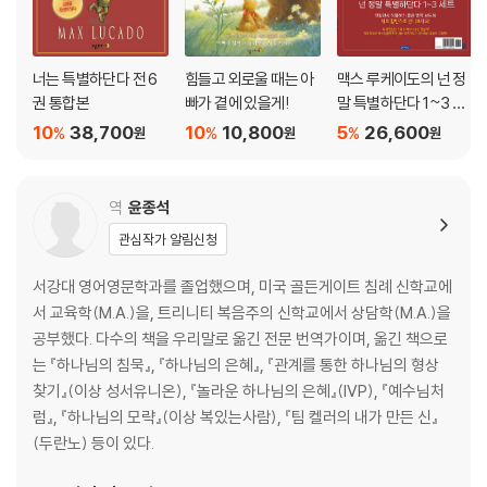
너는 특별하단다 전 6
힘들고 외로울 때는 아
맥스 루케이도의 넌 정
권 통합본
빠가 곁에 있을게!
말 특별하단다 1~3 세
트
10
38,700
10
10,800
5
26,600
%
%
%
원
원
원
역
윤종석
관심작가 알림신청
서강대 영어영문학과를 졸업했으며, 미국 골든게이트 침례 신학교에
서 교육학(M.A.)을, 트리니티 복음주의 신학교에서 상담학(M.A.)을
공부했다. 다수의 책을 우리말로 옮긴 전문 번역가이며, 옮긴 책으로
는 『하나님의 침묵』, 『하나님의 은혜』, 『관계를 통한 하나님의 형상
찾기』(이상 성서유니온), 『놀라운 하나님의 은혜』(IVP), 『예수님처
럼』, 『하나님의 모략』(이상 복있는사람), 『팀 켈러의 내가 만든 신』
(두란노) 등이 있다.