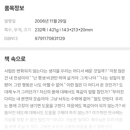
품목정보
발행일
2006년 11월 29일
쪽수, 무게, 크기
232쪽 | 421g | 143*213*20mm
ISBN13
9791170831129
책 속으로
사람은 변화되지 않는다는 생각을 우리는 어디서 배운 것일까? "걱정 많은
건 내 천성이야." "난 평생 비관만 하며 살거야. 그게 나야." "나는 성질이 못
됐어. 그런 행동은 나도 어쩔 수 없어." 이런 말은 다 어디서 온 것인가? 도
대체 누가 그러던가? 자신의 몸에 대해서도 똑같이 말할 참인가? "부러진
다리는 내 본연의 모습이야. 그냥 놔두는 수밖에 없어." 말도 안된다. 우리
는 몸에 고장이 생기면 도움을 구한다. 마음에도 똑같아야 되지 않는가? 비
뚤어진 태도에 대해서도 도움을 구해야 하지 않는가? 이기적인 언사에는
치료를 청할 수 없단 말인가? 아니다. 가능한 일이다. 예수님은 우리 마음
을 바꿔 주실 수 있다. 그분은 우리가 그분의 마음을 품기 원하신다.