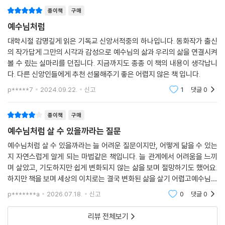
종이책
구매
예수님처럼
대학시절 감명깊게 읽은 기독교 신앙서적중의 하나입니다. 동화작가 출신
의 작가답게 그만의 시각과 감성으로 예수님의 삶과 우리의 삶을 연결시켜
볼 수 맀는 실마리를 던집니다. 지금까지도 종종 이 책의 내용이 생각납니
다. 다른 신앙인들에게 추천 선물해주기 좋은 어렵지 않은 책 입니다.
p*****7
2024.09.22.
신고
1
댓글
0
종이책
구매
예수님처럼 살 수 있을까라는 질문
예수님처럼 살 수 있을까라는 늘 어려운 질문이지만, 어떻게 닮을 수 있는
지 자연스럽게 알게 되는 마법같은 책입니다. 늘 관계에서 어려움을 느끼
며 살았고, 기도하지만 쉽게 변화되지 않는 삶을 보며 절망하기도 했어요.
하지만 책을 보며 세상의 이치로는 결국 변화된 삶을 살기 어렵고예수님이
행하신 대로 사는 삶이 우리에게 변화를 주는 유일한 길임을 다시 깨닫게
p*******a
2026.07.18.
신고
0
댓글
0
되었어요. 크리
리뷰 전체보기