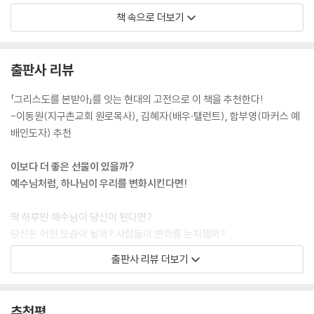
--- 「1. 예수님의 마음」 중에서
책 속으로 더보기
당신의 신앙체험이 직접적인 것이 아니라 간접적인 것이라면 나는 당신에
게 이런 도전을 주고 싶다. 인생의 다른 부분들에 대해서도 당신은 그런 식
출판사 리뷰
으로 하는가? 그렇지 않을 것이다.
휴가라면 그런 식으로 안할 것이다. "짐 꾸리랴 왔다갔다 하랴 휴가도 귀찮
「그리스도를 본받아」를 잇는 현대의 고전으로 이 책을 추천한다!
은 일이야. 딴 사람을 대신 보내야지. 그 사람이 돌아오면 다 들으면 되지.
-이동원(지구촌교회 원로목사), 김혜자(배우·탤런트), 함부영(마커스 예
모든 불편을 피해갈 수 있잖아." 당신이라면 그러겠는가? 말도 안된다! 당
배인도자) 추천
신이 원하는 것은 직접 경험이다. 직접 보고 직접 쉬는 것이다. 남이 대신해
줄 수 없는 일이 있는 법이다.
이보다 더 좋은 선물이 있을까?
그 일 중 하나가 바로 하나님과 시간을 보내는 일이다. --- 「4. 하나님의 음
예수님처럼, 하나님이 우리를 변화시킨다면!
악 듣기」 중에서
딱 하루만 예수님이 당신이 된다면?
우리 마음의 일부에는 이미 쓰레기가 널려 있음을 당신은 인정해야 한다.
당신은 어떤 모습이 될까? 사람들이 변화를 눈치챌까?
하찮은 오물이 와서 문을 두드려도 우리는 문을 활짝 열어젖힌다. 분노가
당신의 가족들한테 뭔가 새로운 모습이 눈에 띌까?
출판사 리뷰 더보기
들이닥쳐도 들여보낸다. 복수가 머무를 곳을 찾아도 의자를 내준다. 연민
당신의 직장동료들은 차이를 감지할까?
이 파티를 원하면 부엌으로 안내한다. 정욕이 초인종을 울리면 새 이불을
꺼내 준다. 우리는 거절할 줄도 모른단 말인가?
그리고 당신은? 기분이 어떨까?
추천평
--- 「9. 마음의 온실」 중에서