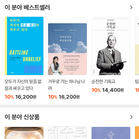
이 분야 베스트셀러
모두가 자신의 믿음 없
거꾸로 가는 하나님 나
순전한 기독교
팀
음과 싸우고 있다
라
10
14,400
1
%
원
10
16,200
10
16,200
%
%
원
원
이 분야 신상품