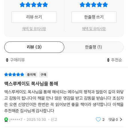
- 소그룹 나눔을 위한 가이드 수록
리뷰 쓰기
한줄평 쓰기
혜택 및 유의사항
혜택 및 유의사항
리뷰
3
한줄평
1
구매리뷰
추천순
종이책
구매
맥스루케이도 목사님을 통해
맥스루케이도 목사님을 통해 해석되는 예수님의 행적과 말씀이 깊이 와닿
고 감동이 됩니다이 책을 만나 많은 영감을 받고 감동을 받습니다 초심자
든 오랜 신앙인이든 한번은 꼭 읽어보면 좋을 책이라 생각합니다 이책을
추천해준 집사님께 감사합니다
j*****7
2025.10.30.
신고
2
댓글
0