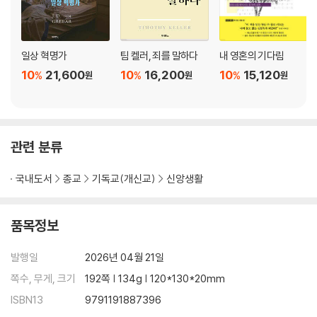
일상 혁명가
팀 켈러, 죄를 말하다
내 영혼의 기다림
10
21,600
10
16,200
10
15,120
%
%
%
원
원
원
관련 분류
국내도서
종교
기독교(개신교)
신앙생활
품목정보
발행일
2026년 04월 21일
쪽수, 무게, 크기
192쪽 | 134g | 120*130*20mm
ISBN13
9791191887396