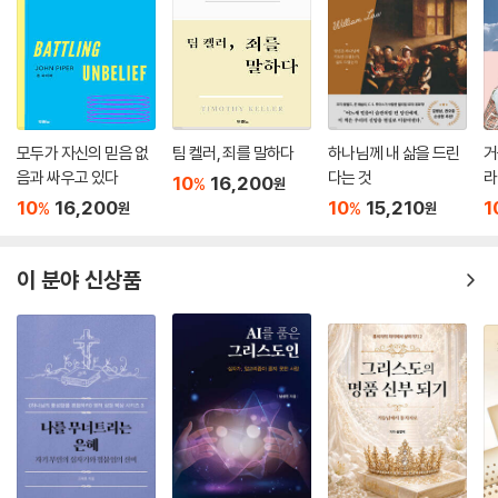
모두가 자신의 믿음 없
팀 켈러, 죄를 말하다
하나님께 내 삶을 드린
거
음과 싸우고 있다
다는 것
라
10
16,200
%
원
10
16,200
10
15,210
1
%
%
원
원
이 분야 신상품