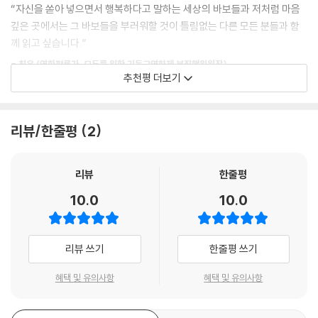
당신을 어떤 사람이 되도록 부르셨는가에 있다. 임시직이지만 소명에 도움
“자신을 쏟아 넣으면서 행복하다고 말하는 세상의 바보들과 저처럼 마음
이 되는 일도 있고, 우리가 현재의 역할을 소명으로 착각할 때도 있다. 후자
깊은 곳에서는 그 바보들을 부러워할 것이 틀림없는 다른 모든 분들과 함
는 더 까다로운 딜레마지만 그래도 꼭 생각해 볼 문제다.
께 읽고 싶습니다.”
--- 「5장 소명」 중에서
- 최은 (영화평론가, 모두를 위한 기독교영화제 부집행위원장)
추천평 더보기
우리 모두는 진리와 선과 아름다움을 추구하도록 부름받았다. 우리의 전
“이 책의 미덕은 그 복잡한 문제를 실제보다 단순하게 만들지 않으면서도,
존재와 행위로 그것을 추구해야 한다. 사실 나는 우리가 진리와 선과 아름
생각의 잡초를 걷어 내고 막힌 길을 열어 준다는 데 있습니다. 그렇기 때문
다움을 추구하지 않고는 소명도 추구할 수 없다고 생각한다.
리뷰/한줄평
2
에, 소명을 생각하는 사람에게는 실제적인 도움을 주는 책입니다.”
--- 「6장 초월」 중에서
- 홍종락 (번역가)
리뷰
한줄평
진리가 우리를 자유롭게 한다. 아울러 우리는 자신의 소명을 알고 이루도
록 지어졌다. 다만 그런 지식을 얻으려면 당연히 시간이 걸린다. 그 시간의
“프라이어는 앞날을 준비하는 학생에게만 아니라 좌충우돌하는 성인에게
10.0
10.0
태반은 자신을 알아가는 데 소요된다. 자신이 누구이고 누가 아닌지를 알
도 지혜와 경륜과 요령을 제시한다. 이 책은 삶에서 이루어야 할 일에 대한
아야 한다.
우리의 인식을 왜곡하는 여러 거짓말을 능숙하게 들춰내고 더 나은 진로를
--- 「7장 진리」 중에서
제시한다.”
리뷰 쓰기
한줄평 쓰기
- 수잔 와이즈 바우어 (소설가, 교육자)
현대 교회를 괴롭히는 무력감의 한 형태는 당신의 삶을 향한 “하나님의 완
혜택 및 유의사항
혜택 및 유의사항
전한 계획”이라는 비성경적 어법에서 기원했다. 다행히 당신의 삶을 향한
그런 의미의 완전한 계획은 하나님께 없다! 당신이 무슨 직업에 종사해야