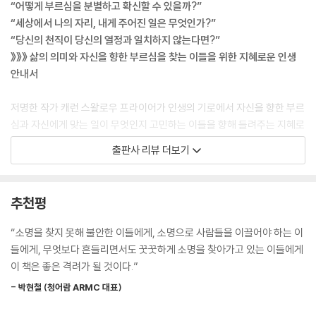
“어떻게 부르심을 분별하고 확신할 수 있을까?”
가 아니라 선하기 때문이다.
“세상에서 나의 자리, 내게 주어진 일은 무엇인가?”
--- 「2장 일」 중에서
“당신의 천직이 당신의 열정과 일치하지 않는다면?”
》》》 삶의 의미와 자신을 향한 부르심을 찾는 이들을 위한 지혜로운 인생
당신을 기다리고 있는 마법의 공식이나 완벽한 직업이 없다는 것을 알면
안내서
해방을 누릴 수 있다. 그것을 알기에 다른 관심사를 개발하거나 다른 기술
을 배우거나 다양한 경험을 축적할 수 있다. 그것까지도 다 하나님이 쓰시
저명한 작가 캐런 스왈로우 프라이어가 인생의 기로에서 자신을 향한 부르
리라는 것을 알고, 이 모두를 계속 소명을 찾아 나가는 과정으로 보는 것이
심과 자신에게 맞는 일이 무엇인지 고민하는 이들을 향해 들려주는 지혜로
다.
운 안내서다. 일평생 문학을 가르치고 책을 쓰며 학생들과 문학 지망생들
출판사 리뷰 더보기
--- 「3장 열정」 중에서
을 상담하고 조언해 온 작가는 일, 직업, 열정처럼 소명과 혼용되는 언어들
을 구분하면서, 소명을 획득하고 설명하는 것이 아니라 응답하고 추구해
천직은 취미에서 시작해서 직업이나 커리어로 발전할 수도 있고, 우리 삶
가는 것임을 차분하게 설명한다.
추천평
을 거기에 다 바치고도 돈을 벌거나 남에게 인정받는 것과는 거리가 멀 수
도 있다. 천직은 취미, 직업, 커리어 등과 겹칠 수도 있으나 늘 그 모든 것을
이 책을 통해 졸업 후 진로를 고민하는 학생이나 자신이 해야 할 일이 무엇
“소명을 찾지 못해 불안한 이들에게, 소명으로 사람들을 이끌어야 하는 이
초월한다.
인지 고민하는 청년들은 자신을 향한 부르심과 천직을 분별하고 구분하는
들에게, 무엇보다 흔들리면서도 꿋꿋하게 소명을 찾아가고 있는 이들에게
--- 「4장 용어 정의」 중에서
지침과 지혜를 얻을 수 있을 것이다. 또한 인생의 길을 다시 고민하는 성인,
이 책은 좋은 격려가 될 것이다.”
제2의 인생을 궁구하는 청장년들에게도 지혜와 경륜과 요령을 제시한다.
어떤 일이든 한 사람에게는 소명인데 다른 사람에게는 그냥 직업일 수 있
- 박현철 (청어람 ARMC 대표)
더 나은 삶, 하나님의 부르심이 무엇인지 고민하는 이들에게 실제적인 도
다. 양쪽의 차이는 일 자체에 있지 않다. 차이는 당신이 누구이며 하나님이
움을 주는 지도와 같은 책이다.