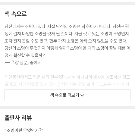
책 속으로
당신에게는 소명이 있다. 사실 당신의 소명은 딱 하나가 아니다. 당신은 평
생에 걸쳐 다양한 소명을 갖게 될 것이다. 지금 갖고 있는 소명이 소명인지
조차 알지 못할 수도 있고, 한두 가지 소명은 아직 오지 않았을 수도 있다.
당신의 소명이 무엇인지 어떻게 알까? 소명이 올 때와 소명이 끝날 때를 어
떻게 확신할 수 있을까?
--- 「1장 질문」 중에서
에덴동산에서도 일은 삶의 일부였다. 사실 하나님이 세상을 창조하신 것도
일이고, 지금 만물을 질서 있게 유지하시는 것도 일이다. 그분은 자신이 지
으신 세상에, 그리고 자신의 형상을 지닌 인간의 삶에 늘 개입하신다. 하나
책 속으로 더보기
님이야말로 최초의 일꾼이셨다!
--- 「2장 일」 중에서
출판사 리뷰
창조주께서 일하시듯이 우리도 일하도록 창조되었고, 그 일은 장차 새 하
늘과 새 땅에서도 계속된다. 그것을 알면 우리에게 새로운 관점이 싹튼다.
“소명이란 무엇인가?”
일이 영원히 끝나지 않는다는 것인데, 일에 끝이 없는 이유는 일이 나빠서