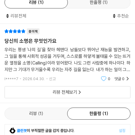
리뷰
1
한줄평
1
하고, 누구와 결혼해야 하고, 어디에 살아야 하는지 등이 다 정해져 있는 청
사진은 없다. 그러니 자신의 삶을 향한 하나님의 로드맵에서 어쩌다 벗어
리뷰전체
추천순
났을지도 모른다는 불안일랑 다 버려도 된다.
---「8장 선」 중에서
종이책
당신의 소명은 무엇인가요
세상에 급박하게 필요한 게 워낙 많다 보니 아름다움은 아예 사치나 군더
더기로 보일 수도 있다. 하지만 미적 경험도 우리의 인간성 자체, 즉 우리
우리는 평생 '나의 길'을 찾아 헤맨다. 남들보다 뛰어난 재능을 발견하고,
안에 있는 하나님 형상의 중심을 이룬다. 우리 그리스도인은 바른 교리와
그 일을 통해 사회적 성공을 거두며, 스스로를 하얗게 불태울 수 있는 뜨거
바른 행실 못지않게 바른 감정(orthopathy)에도 관심을 기울여야 한다.
운 열정을 소명(Calling)이라 믿어왔다. 나도 그런 사람중에 하나이다. 하
지만 그 기대가 무거울수록 우리는 자주 길을 잃는다. 내가 하는 일이 그리
---「9장 아름다움」 중에서
대단해 보이지 않을 때, 혹은 열정이 예전만 못할 때 소명이 사라졌다고 자
l*****7
2026.04.30.
신고
0
댓글
0
책하기 때
리뷰 전체보기
리뷰
1
한줄평
1
클린봇
이 부적절한 글을 감지 중입니다.
설정