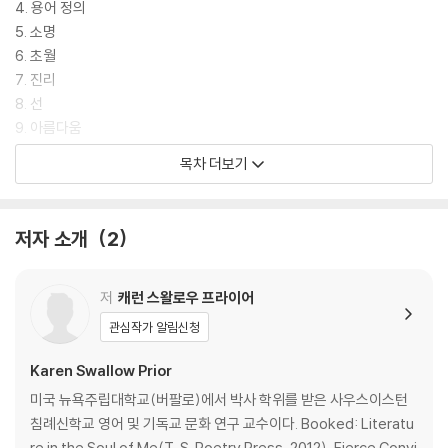
4. 용어 정의
5. 소명
6. 초월
7. 진리
8. 선
9. 아름다움
감사의 말
목차 더보기
주
저자 소개
2
저
캐런 스왈로우 프라이어
관심작가 알림신청
Karen Swallow Prior
미국 뉴욕주립대학교(버팔로)에서 박사 학위를 받은 사우스이스턴
침례신학교 영어 및 기독교 문화 연구 교수이다. Booked: Literatu
re in the Soul of Me(T. S. Poetry Press, 2012), Fierce Convi