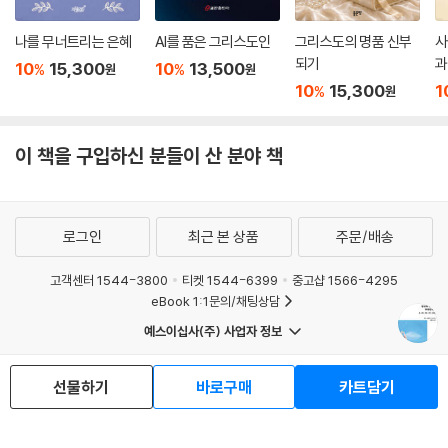
나를 무너트리는 은혜
AI를 품은 그리스도인
그리스도의 명품 신부
사
되기
과
10
15,300
10
13,500
%
%
원
원
10
15,300
1
%
원
이 책을 구입하신 분들이 산 분야 책
로그인
최근 본 상품
주문/배송
고객센터 1544-3800
티켓 1544-6399
중고샵 1566-4295
eBook 1:1문의/채팅상담
예스이십사(주) 사업자 정보
이용약관
개인정보처리방침
청소년보호정책
PC버전
회사소개
거래처관계자께
선물하기
바로구매
카트담기
도서홍보
광고
Copyright © YES24 Corp. All Rights Reserved.
MATOM13