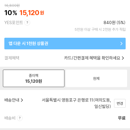
16,800
원
10
15,120
YES포인트
840원 (5%)
5만원 이상 구매 시 2천원 추가 적립
앱 다운 시 1천원 상품권
결제혜택
카드/간편결제 혜택을 확인하세요
종이책
원제
15,120
원
배송안내
서울특별시 영등포구 은행로 11(여의도동,
변경
일신빌딩)
배송비
무료