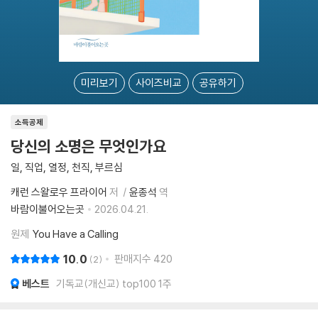
미리보기
사이즈비교
공유하기
소득공제
당신의 소명은 무엇인가요
일, 직업, 열정, 천직, 부르심
캐런 스왈로우 프라이어
저
윤종석
역
바람이불어오는곳
2026.04.21.
원제
You Have a Calling
10.0
판매지수
420
2
베스트
기독교(개신교) top100 1주