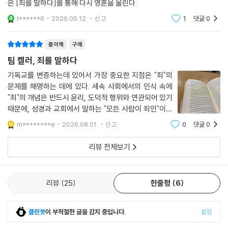
은 [죄를 말하다]를 통해 다시 영혼을 울린다.
--- pp.100~101
t******6
2026.05.12.
신고
1
댓글
0
사막에 쏟아지는 폭우는 금세 지나간다. 뿌리를 강변에 내리지 않으면 당
신의 타는 듯한 갈증은 여전하다. 사막에서는 어쩌다 내리는 비가 오히려
종이책
구매
당신에게는 최악의 경험이 될 수 있다. 그 비가 당신을 구원해 줄 수 없기
팀 켈러, 죄를 말하다
때문이다. 결국 당신도 ‘견딜 수 없어 울부짖을 것’이다. 반면, 예레미야는
기독교를 변증하는데 있어서 가장 중요한 지점은 "죄"의
하나님께 뿌리를 내린 사람은 가뭄의 시기도 견뎌 낼 수 있다고 말한다. 설
문제를 해명하는 데에 있다. 세속 사회에서의 인식 속에
령 나쁜 일이 닥치더라도 그들의 태도는 확고하다. “실망스러울 순 있지만,
"죄"의 개념은 반드시 윤리, 도덕적 행위와 연관되어 있기
이것들이 내게 꼭 필요한 ‘가장 중요한 것’은 아니야. 내가 진짜로 원하는
때문에, 성경과 교회에서 말하는 "모든 사람이 죄인"이라
분은 하나님뿐이야.” 그리하여 두려움이나 걱정 없이 이 모든 상황을 통과
는 명제에 대해 거부감을 가질 수밖에 없다. 그러나 기독
m********e
2026.08.01.
신고
0
댓글
0
한다.
교에서 말하는 죄의 정의는 '윤리를 파괴하는 악한 행
--- p.109
위'를 넘어선다. 행위는 일종의 열매일 뿐, 기
리뷰 전체보기
니느웨를 향한 요나의 감정은 비슷한 상황을 마주할 때마다 이렇게 생각하
는 오늘날 대다수 신자의 감정과 같다. “날마다 악해지는 이 도시를 떠나야
리뷰
25
한줄평
6
겠어. 이곳은 점점 더 포악해지고 하나님과 멀어질 뿐이야. 난 여기서 벗어
날 거야.” 현대 도시 생활의 폐단과 위험을 생각하면 이러한 판단이 자못
클린봇
이 부적절한 글을 감지 중입니다.
설정
논리적인 반응인 것처럼 보이지만, 하나님이 우리에게 맡기신 세계 선교의
관점에서는 전혀 맞지 않는 논리다. 우리의 목표는 그리스도의 소식을 최