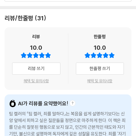
사이보그가 시간여행을 통해 현재로 와 주인공 사라 코너를 암살하려 하는
일탈이 아니라 우리의 전 존재를 잠식하는 복잡한 실재임을 깨달을 때, 비
내용의 SF 영화로, 폭력적이긴 하지만 만듦새가 훌륭한 작품이었다. 그런
로소 영혼이 갈망하는 근본적 치유의 길이 열린다. 내가 얼마나 위중한 상
리뷰/한줄평
31
데 이 영화를 다시 보니 전에는 미처 몰랐던 사실 하나가 눈에 들어왔다. 사
태인지를 직시할 때에야 나를 위해 예수가 해 주신 일의 위대함을 비로소
라가 처한 곤경의 상당 부분은 그녀를 뒤쫓는 킬러의 포식자적인 위력을
헤아릴 수 있다.
사람들이 과소평가했기 때문에 벌어진 일이었다.
리뷰
한줄평
등장하는 인물마다 터미네이터의 가공할 만한 힘을 제대로 모른다. 그는
10.0
10.0
인간처럼 보이지만 사실 불멸에 가까운 기계다. 영화 초반에 술집에 있던
사라가 두려운 나머지 경찰서에 신고하자 형사는 “거기는 공공장소니까
우리가 도착할 때까지 안전할 겁니다”라고 말한다. 공공장소라서 목격자
리뷰 쓰기
한줄평 쓰기
가 많으니 아무도 감히 그녀를 죽이려 들지 못하리라 생각한 것이다. 주위
에 누가 있든 표적을 죽일 수만 있다면 이 ‘맹수’가 못할 일이란 없음을 형
혜택 및 유의사항
혜택 및 유의사항
사는 모른다.
얼마 후 사라를 경찰서로 데려온 형사는 “저쪽 방에 소파가 있으니 거기 누
워 눈 좀 붙여요. …… 이 건물에 경찰만 30명이니 여기보다 안전한 데는
AI가 리뷰를 요약했어요!
없어요”라고 말한다. 혼자서 그들 전부를 해치우고도 남는 터미네이터의
압도적인 실체를 그들은 꿈에도 모른다. 실제로 그들은 터미네이터에게 전
팀 켈러의 『팀 켈러, 죄를 말하다』는 복음을 쉽게 설명하기보다는 신
멸되고 만다. 문제는 사라를 죽이려는 자가 있다는 것만이 아니라 그녀를
앙 앞에서 피하고 싶은 질문들을 정면으로 마주하게 한다. 이 책은 죄
를 단순히 잘못된 행동으로 보지 않고, 인간의 근본적인 태도와 자기
죽이려는 자의 위력을 아무도 모른다는 것이다.
기만, 불신으로 설명하며 독자에게 깊은 성찰을 유도한다. 죄를 '자기
이번 장에서 다룰 창세기 4장 3-15절 본문에서 하나님은 친히 가인에게