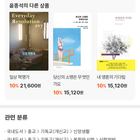
윤종석
의 다른 상품
일상 혁명가
당신의 소명은 무엇인
내 영혼의 기다림
가요
10
21,600
10
15,120
%
%
원
원
10
15,120
%
원
관련 분류
국내도서
종교
기독교(개신교)
신앙생활
국내도서
종교
기독교(개신교)
목회와 신학
신학일반