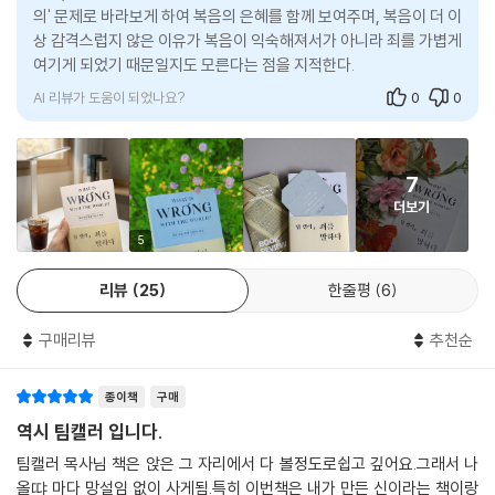
의' 문제로 바라보게 하여 복음의 은혜를 함께 보여주며, 복음이 더 이
그가 자기 마음속에 있는 죄의 위력을 모른다고 말씀하신다. 성경 전체에
상 감격스럽지 않은 이유가 복음이 익숙해져서가 아니라 죄를 가볍게
밝히 드러나 있듯이 세상이 지금처럼 망가진 주원인은 인간의 죄다. 그러
여기게 되었기 때문일지도 모른다는 점을 지적한다.
나 문제는 인간의 마음속에 죄가 있다는 것만이 아니라 우리가 죄의 위력
AI 리뷰가 도움이 되었나요?
0
0
을 인식하거나 인정하지 못하고 때로 그럴 마음조차 없다는 것이다. 우리
는 죄를 너무나도 과소평가한다.
--- pp.28~29
7
당신이 죄를 짓고 나면 죄가 당신을 짓는다. 당신이 하나의 죄를 끝냈다 해
더보기
도 죄는 아직 당신을 끝내지 않았다. 당신이 짓는 죄는 그냥 사라지지 않고
5
살아서 당신을 삼키려 한다. 죄에 그런 위력과 독기가 있다. 죄의 임무는 당
신을 완전히 소유하는 것이다.
리뷰
25
한줄평
6
--- p.40
구매리뷰
추천순
사울은 모든 것을 주님을 위해 했다고 말하지만 사무엘의 직언을 통해 그
의 본색이 드러난다. 하나님이 은혜로 이미 사울을 높여 주셨고 앞으로 더
종이책
구매
높여 주실 텐데도 그는 여전히 자신이 작다고 생각했다. 그래서 하나님의
역시 팀캘러 입니다.
은혜를 저버리고 스스로 높아지려 했다. 하나님만이 주실 수 있는 것을 세
팀캘러 목사님 책은 앉은 그 자리에서 다 볼정도로쉽고 깊어요.그래서 나
상에서 얻으려 한 것이다. 그 결과 그는 어떤 진실만은 도저히 인정할 수 없
올땨 마다 망설임 없이 사게됨.특히 이번책은 내가 만든 신이라는 책이랑