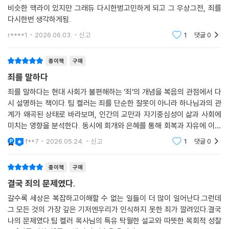
었다. 우리의 모든 문제가 여기서 비롯된다. 우리는 죄인이다. 자신이 작고
비슷한 맥라이 있지만 그래듀 다시한벙고민하게 되고 그 우상그전, 죄를
하찮은 존재임을 마음 깊이 안다. 바로 이 사실이 우리가 자신을 속이는 근
다시한번 생각하게됨.
본적 이유다. 우리는 무슨 수를 써서라도 나 자신이 작고 부족하며 흠 많은
r****1
2026.06.03.
신고
1
댓글
0
죄인이라는 진실을 숨긴다. 진실이 하나라도 등장해 우리 죄를 들추어내면
도저히 그것을 소화할 수 없다. 그래서 스스로 높아지는 것 말고는 대안이
종이책
구매
없다고 느껴진다.
--- pp.69~70
죄를 말하다
죄를 말하다는 현대 사회가 불편해하는 ‘죄’의 개념을 복음의 관점에서 다
죄란 우리의 뿌리를 하나님이 아닌 다른 무언가에 내리는 것이다. 흔히 우
시 설명하는 책이다. 팀 켈러는 죄를 단순한 잘못이 아니라 하나님과의 관
리는 죄를 단순히 규율을 어기는 것으로 생각한다. 하지만 죄를 그런 식으
계가 왜곡된 상태로 바라보며, 인간의 교만과 자기중심성이 삶과 사회에
로만 정의하면, ‘죄’와 ‘경건’을 동일한 스펙트럼 위에 놓인 ‘정도의 차이’로
미치는 영향을 분석한다. 동시에 회개와 은혜를 통해 회복과 자유에 이를
수 있음을 강조한다.
보게 된다는 문제가 발생한다. 이 관점대로라면 하나님의 법을 50회 위반
f**7
2026.05.24.
신고
1
댓글
0
한 사람은 죄인이지만, 3회만 위반하면 경건한 사람이라고 할 수 있다. 25
회 위반한 사람은 그 중간쯤 될 것이다. 그러나 예레미야는 죄를 그렇게 봐
종이책
구매
서는 안 된다고 말한다. “이 사람이 저 사람보다 절반쯤 선하다”는 말은 성
결국 죄의 문제였다.
립되지 않는다는 것이다. 죄와 경건은 마음의 방향이 서로 다른 것이고 뿌
갈수록 세상은 복잡하고이해할 수 없는 일들이 더 많이 일어난다.그런데
리의 위치가 서로 다른 것이다. 우리의 삶은 둘 중 하나다. 하나님께 뿌리를
그 모든 것의 가장 깊은 기저엔우리가 인식하지 못한 죄가 깔려있다.결국
내리거나 하나님 아닌 다른 것에 뿌리를 내리거나. 어디에 뿌리를 내리느
나의 문제였다.팀 켈러 목사님의 특유 탁월한 설교와 따뜻한 목회적 성찰
냐에 따라 우리 삶의 나머지가 결정된다.