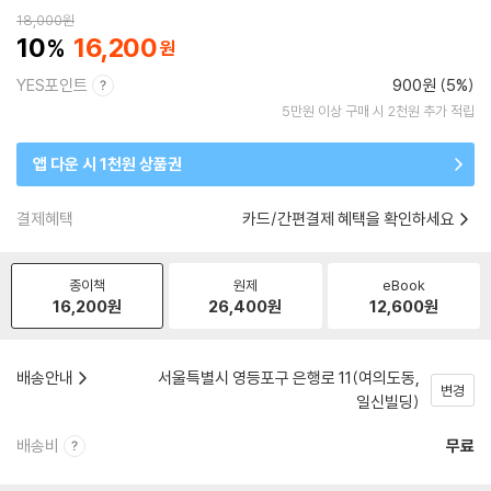
18,000
원
10
16,200
YES포인트
900원 (5%)
5만원 이상 구매 시 2천원 추가 적립
앱 다운 시 1천원 상품권
결제혜택
카드/간편결제 혜택을 확인하세요
종이책
원제
eBook
16,200
원
26,400
원
12,600
원
배송안내
서울특별시 영등포구 은행로 11(여의도동,
변경
일신빌딩)
배송비
무료