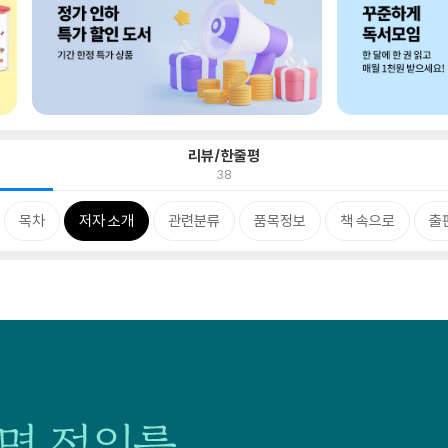
리뷰/한줄평
38
목차
저자 소개
관련분류
품목정보
책 속으로
출