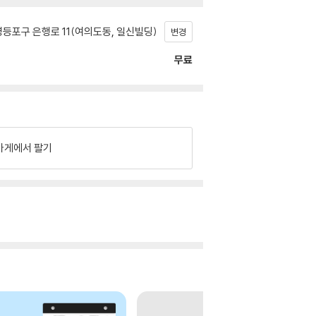
등포구 은행로 11(여의도동, 일신빌딩)
변경
무료
가게에서 팔기