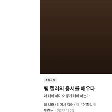
소득공제
팀 켈러의 용서를 배우다
왜 해야 하며 어떻게 해야 하는가
팀 켈러 (티머시 켈러)
저
윤종석
역
두란노
2022.11.23.