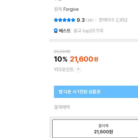
원제
Forgive
9.3
판매지수
2,952
38
베스트
종교 top20 11주
24,000
원
10
21,600
YES포인트
앱 다운 시 1천원 상품권
결제혜택
종이책
21,600
원