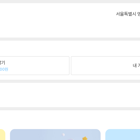
서울특별시 영
팔기
내 
200원