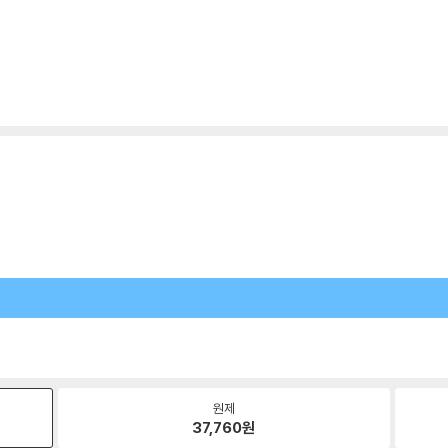
원제
37,760
원