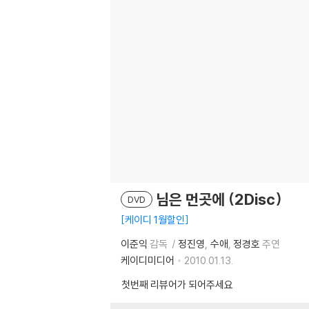
님은 먼곳에 (2Disc)
DVD
케이디 1월할인
이준익
감독
정진영
수애
정경호
주연
케이디미디어
2010.01.13.
첫번째 리뷰어가 되어주세요