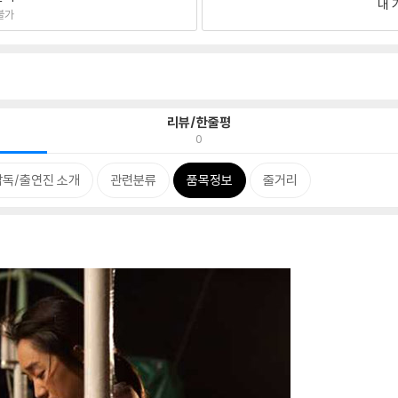
내 
불가
리뷰/한줄평
0
감독/출연진 소개
관련분류
품목정보
줄거리