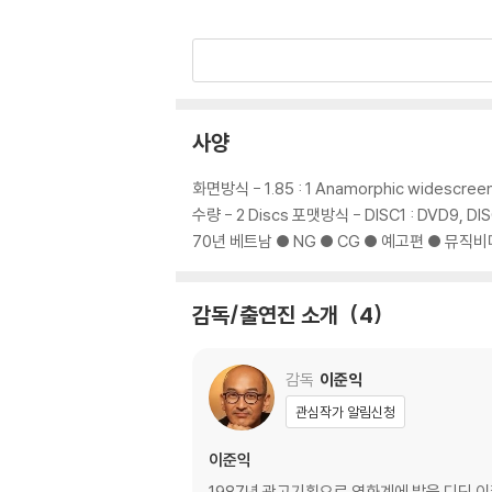
강렬한 드라마의 힘!
전쟁터를 가로지르는 광활한 서사가 펼쳐진다!
남편을 찾기 위해 전쟁터로 뛰어든 '순이'의 여
사양
강력한 드라마를 담아낸 작품이다. 엄한 시어머니
관통하는 순이의 여정은 생과 사를 넘나드는 전쟁
화면방식 - 1.85 : 1 Anamorphic widescreen
수많은 클럽들이 밤새 불을 밝히고, 달러벌이를 
수량 - 2 Discs 포맷방식 - DISC1 : DVD9,
전 부대와 위문공연 도중 순식간에 적의 공격에 
70년 베트남 ● NG ● CG ● 예고편 ● 뮤직
기까지 전쟁이라는 혼란의 소용돌이 속에서 수많
을 자극하는 영화가 아닌, 아픈 역사를 관통하는
감독/출연진 소개
4
전쟁 한복판의 여인!
새로운 시각으로 베트남 전쟁을 이야기하다!
감독
이준익
관심작가 알림신청
[님은 먼곳에]는 주로 남자들의 이야기를 다뤄왔
에서 새로움과 기대감을 더하는 [님은 먼곳에]
이준익
의 시선, 나아가 같은 아시아인의 시선에서 보다
1987년 광고기획으로 영화계에 발을 디딘 이