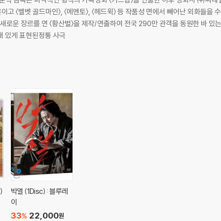
에게 얼마나 큰 비극이며 아픔인지, 전쟁의 아이러니와 슬픔을 더욱 극명하게 담
물론이고 〈벨벳 골드마인〉, 〈메멘토〉, 〈헤드윅〉 등 작품성 면에서 빼어난 외화들
 채 전쟁터로 가버린 남편을 찾기 위해, 전쟁 한복판을 꿋꿋하게 헤쳐가며 현대의
쟁의 소용돌이를 묵묵히 가로지르며 강하게 변모해가는 순이를 통해 인간에 대한 
새 있게 표현된정통 사극
이 아닌 보다 깊고 넓은 테두리에서 진정한 사랑의 의미를 되짚는 영화로 큰 진폭
난다!
습으로 노래 하고 있는 어느 여가수의 흑백 사진 한 장에서 시작된 영화 [님은
매료된 이준익 감독은 실제 패티김, 현미, 김세레나 등 당대 최고 가수들이 함
다. 남편을 찾기 위해 위문공연단의 보컬 '써니'가 되어 노래하는 순이, 그리고
안이 되었던 위문공연의 생생한 풍경은 유쾌한 낭만을 전하는 동시에 그 이면에 
한 몫 단단히 챙기려는 위문공연단 단장 정만과 고국으로 돌아가고 싶지만 베트남
가에겐 돈벌이의 수단이었고, 또 다른 누군가에겐 꿈이었던 베트남 전쟁 속에서 
재미와 감동으로 다가갈 것이다.
)
박열 (1Disc) : 블루레
이
33
22,000
%
원
과 호흡을 맞추며 주옥 같은 영화 음악을 탄생시켰던 한국 최고의 실력파 음악 감