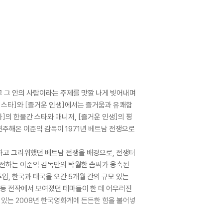
고 그 안의 사람이라는 주제를 맛깔 나게 빚어내며
 스타]와 [즐거운 인생]에서는 즐거움과 유쾌함
]의 한물간 스타와 매니저, [즐거운 인생]의 평
변주해온 이준익 감독이 1971년 베트남 전쟁으로
정하고 그리워했던 베트남 전쟁을 배경으로, 전쟁터
를 전하는 이준익 감독만의 탁월한 솜씨가 응축된
입, 한국과 태국을 오간 5개월 간의 규모 있는
 등 전작에서 보여졌던 테마들이 한 데 어우러진
 있는 2008년 한국영화계에 든든한 힘을 불어넣