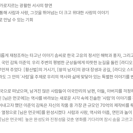
를 가로지르는 광활한 서사의 향연
 통해 사람과 사랑, 그것을 뛰어넘는 더 크고 위대한 사랑의 이야기
로 만날 수 있는 기회
!
 새롭게 재창조하는 타고난 이야기 솜씨로 한국 고유의 정서인 해학과 풍자, 그리
국민 감독 이준익. 우리 주변의 평범한 군상들에게 따뜻한 눈길을 돌린 [라디오
져 주었다. [황산벌]의 거시기, [왕의 남자]의 광대 장생과 공길, [라디오 스타
라도 그 안의 '사람'을 주제로 우리의 역사와 삶에 맞닿아 있는 특별한 이야기를 
타국으로 떠났으며, 남겨진 많은 사람들이 이국만리의 남편, 아들, 아버지를 걱
 [님은 먼곳에]는 역사를 바라보는 새로운 시각 속에 진솔한 '사람'의 이야기
내고자 했던 이준익 감독은 자신의 작품 중 가장 큰 규모인 70억의 제작비를 투
열정으로 [님은 먼곳에]를 완성시켰다. 사람과 사랑, 역사와 아픔, 연민과 놀이
 [님은 먼곳에]. 높은 완성도와 진정성을 갖춘 영화를 기다리며 잠시 숨을 고르고