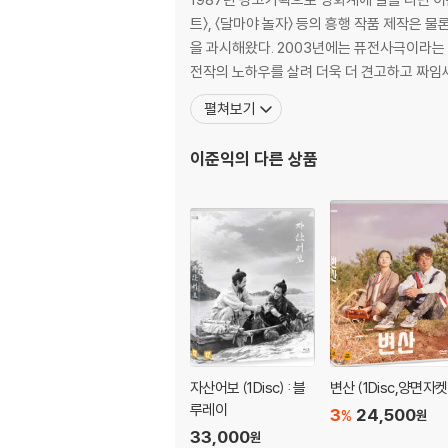
진 풍경은 이념과 옳고 그름을 떠나 전쟁이 인간
트〉, 〈달마야 놀자〉 등의 흥행 작품 제작은 
"니가 사랑이 뭔지 아나"라는 말 한마디를 남긴
을 과시해왔다. 2003년에는 퓨전사극이라는 새로운 장르를 연 〈황산벌〉을 제작/연출하여 전국 290만 관객을 동원한 바 있는 이준익 감독은 2005년〈왕의 남자〉를 통해
여주는 여성 순이. 나약하게 쓰러지지 않고 전
전작의 노하우를 살려 더욱 더 견고하고 짜임
화의 새로운 지평을 열며, 단순히 남녀간의 사랑
펼쳐보기
베트남 전쟁의 위문공연단! 스크린으로 되살아
이준익
의 다른 상품
베트남전 당시 수많은 장병들 앞에서 매혹적인 모
환희와 열기로 가득 찬 사진의 드라마틱한 힘에 
재를 더욱 풍성하고 깊이 있는 드라마로 완성시켰
은 군인들의 모습 등 전쟁의 혼란 속 유일한 위
러니와 슬픔을 느끼게 한다. 그리고 전쟁터에서 
누군가에겐 목숨을 건 죽음의 공간이었고, 누군
0년대 우리의 과거와 오버랩되며 더욱 진솔한 
'님은 먼곳에'부터 올드팝까지!
자산어보 (1Disc) : 블
변산 (1Disc,양면자켓
시대와 세대를 초월한 빈티지 뮤직의 향연!
루레이
3
24,500
%
원
33,000
원
[라디오 스타]와 [즐거운 인생]에서 이준익 감독