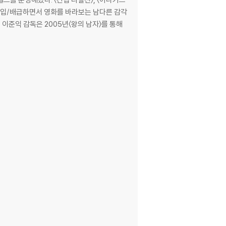
아낸다.
을 수입/배급하면서 영화를 바라보는 남다른 감각
 그 누구보다도 강인한 내면과 당당한 모습을 보
연민과 포용력을 담아낸 [님은 먼곳에]는 전쟁영
의 감동을 선사할 것이다.
 먼곳에]. 일촉즉발의 전쟁터와는 어울리지 않는
께 했던 베트남 전쟁의 위문공연단이라는 신선한 소
 그녀의 춤과 노래에 환호와 열정을 뿜어내는 수많
숨어있는 전쟁의 공포와 맞물려 가슴 저릿한 아이
에서의 미련을 버리지 못하는 밴드 멤버 용득.
희로애락을 간직한 진짜 사람들의 이야기는 197
독 방준석, 이병훈. 그들이 다시 결합한 [님은 먼