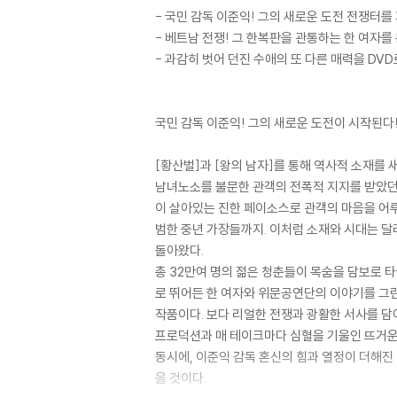
- 국민 감독 이준익! 그의 새로운 도전 전쟁터
- 베트남 전쟁! 그 한복판을 관통하는 한 여자를
- 과감히 벗어 던진 수애의 또 다른 매력을 DVD
국민 감독 이준익! 그의 새로운 도전이 시작된다
[황산벌]과 [왕의 남자]를 통해 역사적 소재를
남녀노소를 불문한 관객의 전폭적 지지를 받았던 
이 살아있는 진한 페이소스로 관객의 마음을 어루만
범한 중년 가장들까지. 이처럼 소재와 시대는 달
돌아왔다.
총 32만여 명의 젊은 청춘들이 목숨을 담보로 
로 뛰어든 한 여자와 위문공연단의 이야기를 그린
작품이다. 보다 리얼한 전쟁과 광활한 서사를 담아
프로덕션과 매 테이크마다 심혈을 기울인 뜨거운 
동시에, 이준익 감독 혼신의 힘과 열정이 더해진
을 것이다.