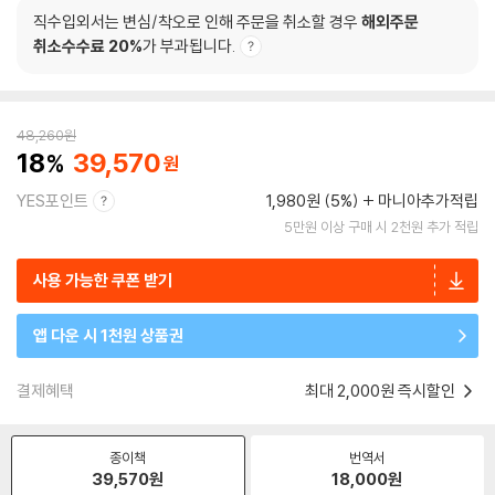
직수입외서는 변심/착오로 인해 주문을 취소할 경우
해외주문
취소수수료 20%
가 부과됩니다.
48,260
원
18
39,570
YES포인트
1,980원 (5%)
마니아추가적립
5만원 이상 구매 시 2천원 추가 적립
사용 가능한 쿠폰 받기
앱 다운 시 1천원 상품권
결제혜택
최대 2,000원 즉시할인
종이책
번역서
39,570
원
18,000
원