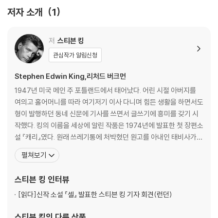
저자 소개
1
저
스티븐 킹
관심작가 알림신청
Stephen Edwin King,리처드 버크먼
1947년 미국 메인 주 포틀랜드에서 태어났다. 어린 시절 아버지를
여의고 홀어머니를 따라 여기저기 이사 다니며 힘든 생활을 하면서도
형이 발행하던 동네 신문에 기사를 쓰면서 글쓰기에 흥미를 갖기 시
작했다. 킹의 이름을 세상에 알린 작품은 1974년에 발표한 첫 장편소
설 『캐리』였다. 원래 쓰레기통에 처박혔던 원고를 아내인 태비사가
설득하여 고쳐 쓴 이 작품으로 킹은 작가로서 경력을 쌓기 시작했고,
펼쳐보기
이후 30여 년간 500여 편의 작품을 발표하여 모든 책이 전 세계적인
베스트셀러가 된 오늘날 세계에서 가장 유명한 작가가 되었다. 킹의
스티븐 킹
인터뷰
작품들은 지금까지 33개 언어로 번역되
[읽다]
신작 소설 『셀』 발표한 스티븐 킹 기자 회견(런던)
스티븐 킹
의 다른 상품