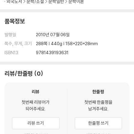
외국도서
문학/소설
문학일반
문학이론
품목정보
발행일
2010년 07월 06일
쪽수, 무게, 크기
288쪽 | 440g | 158*220*28mm
ISBN13
9781439193631
리뷰/한줄평
0
리뷰
한줄평
첫번째 리뷰어가
첫번째 한줄평을
되어주세요.
남겨주세요.
리뷰 쓰기
한줄평 쓰기