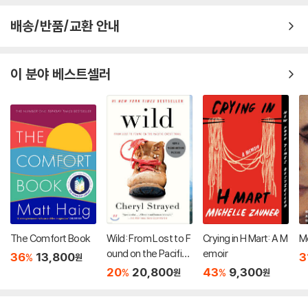
배송/반품/교환 안내
이 분야 베스트셀러
The Comfort Book
Wild: From Lost to F
Crying in H Mart: A M
M
ound on the Pacific
emoir
36
13,800
3
%
원
Crest Trail
20
20,800
43
9,300
%
%
원
원