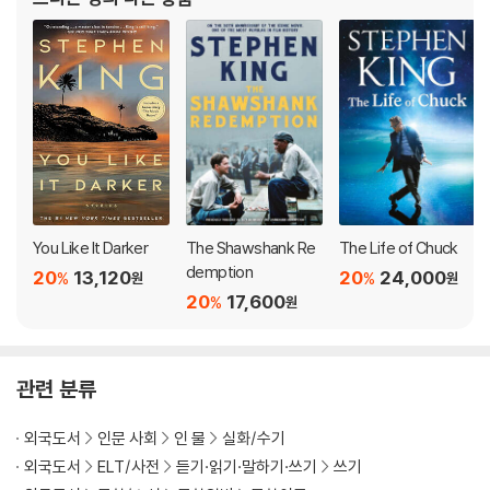
You Like It Darker
The Shawshank Re
The Life of Chuck
demption
20
13,120
20
24,000
%
%
원
원
20
17,600
%
원
관련 분류
외국도서
인문 사회
인 물
실화/수기
외국도서
ELT/사전
듣기·읽기·말하기·쓰기
쓰기