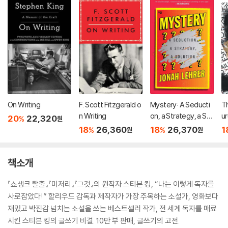
On Writing
F. Scott Fitzgerald o
Mystery: A Seducti
T
n Writing
on, a Strategy, a Sol
ur
20
22,320
%
원
ution
e 
18
26,360
18
26,370
1
%
%
원
원
er
tr
책소개
『쇼생크 탈출』『미저리』『그것』의 원작자 스티븐 킹, “나는 이렇게 독자를
사로잡았다!” 할리우드 감독과 제작자가 가장 주목하는 소설가, 영화보다
재밌고 박진감 넘치는 소설을 쓰는 베스트셀러 작가, 전 세계 독자를 매료
시킨 스티븐 킹의 글쓰기 비결. 10만 부 판매, 글쓰기의 고전.