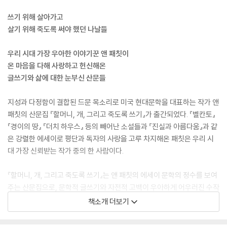
쓰기 위해 살아가고
살기 위해 죽도록 써야 했던 나날들
우리 시대 가장 우아한 이야기꾼 앤 패칫이
온 마음을 다해 사랑하고 헌신해온
글쓰기와 삶에 대한 눈부신 산문들
지성과 다정함이 결합된 드문 목소리로 미국 현대문학을 대표하는 작가 앤
패칫의 산문집 『할머니, 개, 그리고 죽도록 쓰기』가 출간되었다. 『벨칸토』
『경이의 땅』 『더치 하우스』 등의 빼어난 소설들과 『진실과 아름다움』과 같
은 강렬한 에세이로 평단과 독자의 사랑을 고루 차지해온 패칫은 우리 시
대 가장 신뢰받는 작가 중의 한 사람이다.
『할머니, 개, 그리고 죽도록 쓰기』는 앤 패칫의 에세이 문학의 정수를 보여
주는 산문집으로, 문학적 글쓰기와 자전적 고백이 우아하게 어우러진 수작
이다. 지극히 사적인 삶의 파편들을 모두가 공감할 만한 이야기로 풀어내
책소개 더보기
는 패칫의 재능이 특히 빛을 발하는 책이다. 작가를 꿈꾸며 성장해온 이야
기, 글을 쓰기 위한 분투의 과정, 그녀가 온 마음을 다해 사랑한 존재인 할