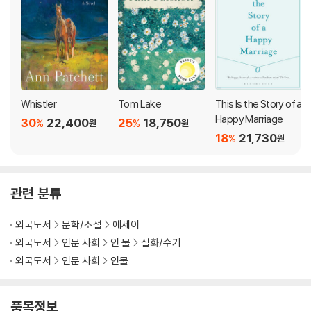
t commitments―to writing, family, friends, dogs, books,
and her husband―creating a resonant portrait of a life in
This is the Story of a Happy Marriage.
This Is the Story of a Happy Marriage takes us into the very re
al world of Ann Patchett’s life. Stretching from her childhood t
o the present day, from a disastrous early marriage to a later
Whistler
Tom Lake
This Is the Story of a
happy one, it covers a multitude of topics, including relationsh
Happy Marriage
30
22,400
25
18,750
%
%
원
원
ips with family and friends, and charts the hard work and joy of
18
21,730
%
원
writing, and the unexpected thrill of opening a bookstore.
As she shares stories of the people, places, ideals, and art to
관련 분류
which she has remained indelibly committed, Ann Patchett bri
ngs into focus the large experiences and small moments that
외국도서
문학/소설
에세이
have shaped her as a daughter, wife, and writer.
외국도서
인문 사회
인 물
실화/수기
외국도서
인문 사회
인물
품목정보