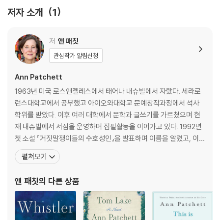
머니와 반려견, 실패한 첫 결혼과 행복을 가져다준 두번째 결혼, 독립 서점
저자 소개
1
을 열기까지의 여정 등 패칫의 삶을 이루는 핵심적인 순간들이 솔직하고도
담담한 목소리로 펼쳐진다. 이 책은 뉴욕 타임스 베스트셀러 목록에 올랐
저
앤 패칫
으며, 리즈 위더스푼 북클럽 도서로도 선정되었다.
관심작가 알림신청
처음에 패칫은 소설을 쓰면서 생계를 유지하기 위한 목적으로 에세이들을
Ann Patchett
집필하기 시작했다. 소설만으로는 생활을 꾸릴 수 없었기 때문이다. “처음
작가의 길에 들어선 뒤 십 년간은 나를 부양해주는 문제에서 소설은 내 반
1963년 미국 로스앤젤레스에서 태어나 내슈빌에서 자랐다. 세라로
려견만큼이나 무능했”다고 그녀는 재치 있게 회상한다. 그만큼 이 책에는
런스대학교에서 공부했고 아이오와대학교 문예창작과정에서 석사
거장의 화려한 모습 뒤에 숨겨진 ‘쓰는 노동자’로서의 역사가 생생하게 담
학위를 받았다. 이후 여러 대학에서 문학과 글쓰기를 가르쳤으며 현
겨 있으며, 패칫 자신의 삶과 육성이 솔직하게 묻어난다. 할머니, 반려견,
재 내슈빌에서 서점을 운영하며 집필활동을 이어가고 있다. 1992년
그리고 글쓰기를 비롯해 그녀가 온 마음을 다해 사랑하고 헌신해온 것들에
첫 소설 『거짓말쟁이들의 수호성인』을 발표하며 이름을 알렸고, 이
대한 다정하고 아름다운 소묘들이다. 패칫 특유의 우아한 문장과 위트, 그
년 후 『태프트』를 출간하며 재닛 하이딩거 카프카 상과 구겐하임 펠
펼쳐보기
리고 오래 쓰기를 견뎌온 사람만이 건넬 수 있는 진심이 고스란히 담겨 있
로십을 수여했다. 2011년 출간한 『벨칸토』가 미국에서만 백만 부 이
다.
상 판매되고 전 세계 서른 개 이상의 언어로 번역 출간되었다. 이 작품
앤 패칫
의 다른 상품
은 전미도서비평가협회상 최종 후보에 올랐으며, 앤 패칫
Blending literature and memoir, Ann Patchett, author of S
tate of Wonder, Run, and Bel Canto, examines her deepes