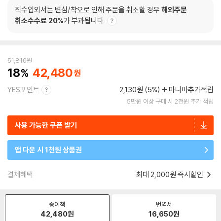
직수입외서는 변심/착오로 인해 주문을 취소할 경우
해외주문
취소수수료 20%
가 부과됩니다.
51,810
원
18
42,480
YES포인트
2,130원 (5%)
마니아추가적립
5만원 이상 구매 시 2천원 추가 적립
사용 가능한 쿠폰 받기
앱 다운 시 1천원 상품권
결제혜택
최대 2,000원 즉시할인
종이책
번역서
42,480
원
16,650
원