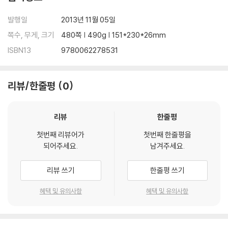
발행일
2013년 11월 05일
쪽수, 무게, 크기
480쪽 | 490g | 151*230*26mm
ISBN13
9780062278531
리뷰/한줄평
0
리뷰
한줄평
첫번째 리뷰어가
첫번째 한줄평을
되어주세요.
남겨주세요.
리뷰 쓰기
한줄평 쓰기
혜택 및 유의사항
혜택 및 유의사항