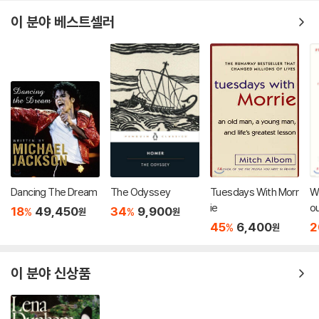
이 분야 베스트셀러
Dancing The Dream
The Odyssey
Tuesdays With Morr
Wi
ie
ou
18
49,450
34
9,900
%
%
원
원
Cr
45
6,400
2
%
원
이 분야 신상품