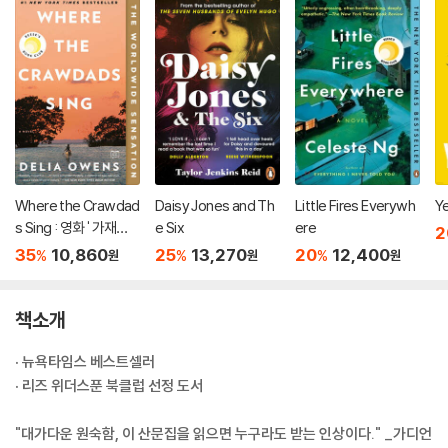
Where the Crawdad
Daisy Jones and Th
Little Fires Everywh
Y
s Sing : 영화 ' 가재가
e Six
ere
2
노래하는 곳' 원작 소설
35
10,860
25
13,270
20
12,400
%
%
%
원
원
원
책소개
· 뉴욕타임스 베스트셀러
· 리즈 위더스푼 북클럽 선정 도서
"대가다운 원숙함, 이 산문집을 읽으면 누구라도 받는 인상이다." _가디언