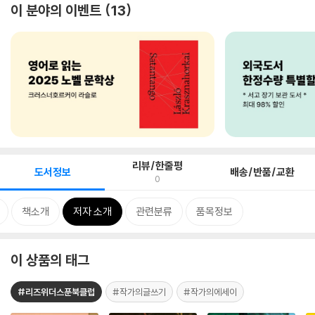
이 분야의 이벤트
13
리뷰/한줄평
도서정보
배송/반품/교환
0
책소개
저자 소개
관련분류
품목정보
이 상품의 태그
#리즈위더스푼북클럽
#작가의글쓰기
#작가의에세이