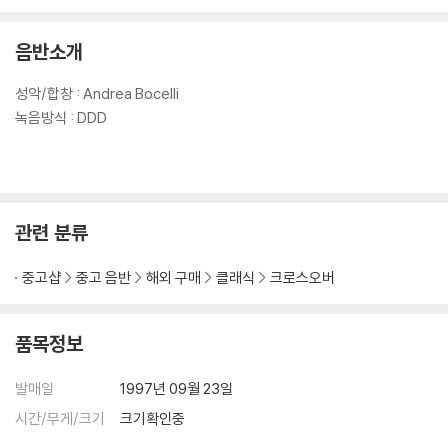
음반소개
성악/합창 : Andrea Bocelli
녹음방식 : DDD
관련 분류
중고샵
중고 음반
해외 구매
클래식
크로스오버
품목정보
발매일
1997년 09월 23일
시간/무게/크기
크기확인중