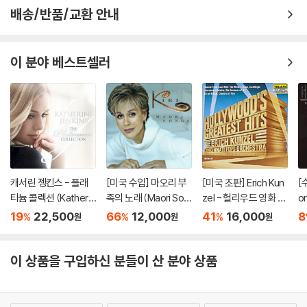
배송/반품/교환 안내
이 분야 베스트셀러
캐서린 젱킨스 - 플래
[미국 수입] 마오리 부
[미국 초판] Erich Kun
[수
티늄 콜렉션 (Katherin
족의 노래 (Maori Son
zel - 헐리우드 영화 음
o
e Jenkins - Platinum
gs) - Kiri Te Kanawa
악의 전설 1집 - 바람과
y
19
22,500
66
12,000
41
16,000
8
%
%
%
원
원
원
Collection) (2CD) -
함께 사라지다, 엑소더
롬
Katherine Jenkins
스,닥터 지바고, 로미오
G
와 줄리엣 Hollywoo
Li
이 상품을 구입하신 분들이 산 분야 상품
d's Greates Hits, Vo
l. I(CD) - Erich Kunzel