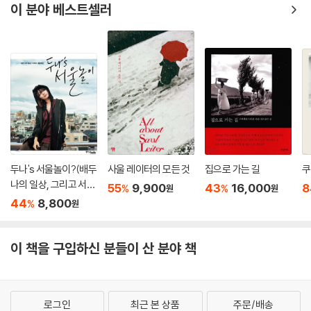
이 분야 베스트셀러
A : [긴 침묵] 신이 간섭합니다. ---「웨스 앤더슨 : 세 번째 인터뷰」중에서
움』에서 함께 작업했던 배우 안젤리카 휴스턴은 첫 만남에서 그를 십대 후
반으로 착각했다고 회상한다(웨스 앤더슨은 1969년생이다).
츠바이크의 알프스 별장과 그랜드 부다페스트 호텔은 분명히 연결된다. 이
연결은 꼬리를 무는 연상 작용을 선언한다. 유럽의 사라진 과거를 찬양하
웨스 앤더슨에게 영화는 개인적 기억의 일부이기도 하다. 10살 때 부모가
고 자신의 과거를 전하는 데 열중한 츠바이크, 자신이 사랑하는 호텔이 ‘빌
이혼하자, 그는 거짓말과 난폭한 돌발행위로 학교생활을 망가뜨렸다. 그러
어먹게 추잡한 곰보 파시스트 개자식’의 손에 넘어가거나 폭격에 재가 될
나 그의 상황을 알게 된 학교 선생님(조력자)이 영화광이던 그가 몰두할
지 모를 가능성을 미리 막으려는 구스타브, 구스타브의 스토리를 적당한
수 있도록 다양한 장르를 희곡으로 써서 공연을 올리도록 배려해주었고,
때에 전달하려는 늙은 제로, 프롤로그를 방해하다가 옆에 서 있는 손자로
앤더슨은 스스로 주연까지 겸하며 원치 않는 친구들에게 강제로 사인을 해
대표되는 미래 세대에게 다시 스토리를 전달하려는 ‘작가’. 이 모든 노력이
주는 등 만족스런 학창 시절을 보내게 되었다. 이후 연극과 문학으로 관심
멘들 빵집의 분홍색 상자에 담겨 묘지 시퀀스에서 리본으로 묶인다. 영화
사를 넓혀가던 웨스 앤더슨은 대학에서 운명적인 파트너 오언 윌슨을 만났
두나's 서울놀이?(배두
사울 레이터의 모든 것
집으로 가는 길
쿠
는 책이고, 책은 제로의 스토리고, 제로의 스토리는 구스타브의 스토리고,
다. (오언 윌슨은 앤더슨의 모든 영화를 함께 쓰고, 연기하였다.)
나의 일상, 그리고 서울
55
9,900
43
16,000
8
%
%
원
원
구스타브의 스토리는 그랜드 부다페스트이고, 그랜드 부다페스트는 츠바
여행) : 상급
44
8,800
%
원
이크의 알프스 별장이고 오스트리아고 유럽이고 모든 것이다. 그리고 사라
상대를 ‘제 잘난 멋에 사는 참여의식 없는 놈’으로 여겨 말도 섞지 않던 둘
지고, 사라지고, 사라졌다. 모두 다. 스토리만 남는다.
은 이내 서로 생각이 비슷하다는 사실을 깨달고 의기투합했다. 두 사람은
---「어제의 세계들 by 알리 아리칸」중에서
이 책을 구입하신 분들이 산 분야 책
몇백 달러와 앤더슨의 형에게 얻은 16mm 필름을 가지고 첫 영화를 만들
었다. 고작 14분짜리 단편이었지만 이를 본 영화 제작자들이 앤더슨과 윌
슨을 찾아왔고, 결국 장편 영화 『바틀 로켓』이 탄생하였다. 비록 대중적인
성공은 하지 못했지만 이 영화는 그의 번뜩이는 세계관을 보여주기에 충분
로그인
최근 본 상품
주문/배송