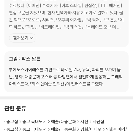
수료했다. [이매진] 수석기자, [야후 스타일] 편집장, [TTL 매거진]
편집 고문을 지냈으며, 현재 번역가와 자유 기고가로 일하고 있다. 옮
긴 책으로 『오로르』 시리즈, 『오후의 이자벨』, 『빅 픽처』, 『고 온』, 『데
드 하트』, 『픽업』, 『비트레이얼』, 『빅 퀘스천』, 『스테이트 오브 더 유
니언』, 『파이브 데이즈』, 『더 잡』, 『템테이션』, 『파리5구의 여인』, 『모
펼쳐보기
멘트』, 『파리에 간 고양이』, 『프로방스에 간 고양이』, 『마술사 카터,
악마를 이기다』, 『브로크백 마운틴』, 『돌아온 피터팬』, 『순결한
그림 : 막스 달튼
부에노스아이레스를 기반으로 바로셀로나, 뉴욕, 파리를 오가며 음
반, 영화, 대중문화 포스터 등 다방면에서 활발하게 활동하는 그래픽
아티스트다. 『웨스 앤더슨 컬렉션』의 일러스트를 그렸다.
관련 분류
중고샵
중고 국내도서
예술/대중문화
사진
사진집
중고샵
중고 국내도서
예술/대중문화
영화/비디오
영화이야기/