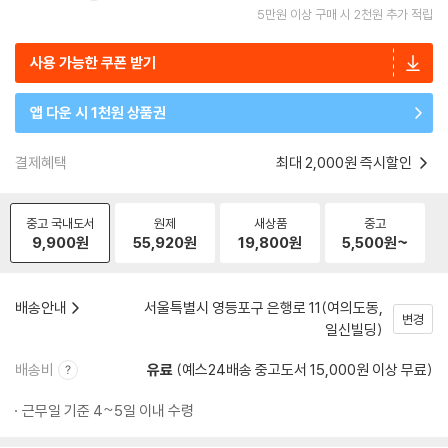
5만원 이상 구매 시 2천원 추가 적립
사용 가능한 쿠폰 받기
앱 다운 시 1천원 상품권
결제혜택
최대 2,000원 즉시할인
중고 국내도서
원제
새상품
중고
9,900
원
55,920
원
19,800
원
5,500
원~
배송안내
서울특별시 영등포구 은행로 11(여의도동,
변경
일신빌딩)
배송비
유료
(예스24배송 중고도서 15,000원 이상 무료)
근무일 기준 4~5일 이내 수령