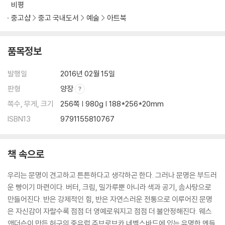
비평
중고샵
중고 국내도서
예술
아트북
품목정보
발행일
2016년 02월 15일
판형
양장
쪽수, 무게, 크기
256쪽 | 980g | 188*256*20mm
ISBN13
9791155810767
책 속으로
우리는 문명이 견고하고 튼튼하다고 생각하곤 한다. 그러나 문명은 부드러
운 빵이기 마련이다. 버터, 크림, 밀가루뿐 아니라 색과 공기, 솜사탕으로
만들어진다. 반은 강제적인 힘, 반은 자연스러운 전통으로 이루어진 문명
은 자신감이 자랄수록 점점 더 영예로워지고 점점 더 불안정해진다. 웨스
앤더슨이 만든 허구의 중유럽 주브로브카 네벨스바드에 있는 유명한 멘들