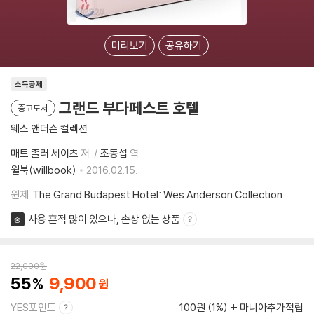
미리보기
공유하기
소득공제
그랜드 부다페스트 호텔
중고도서
웨스 앤더슨 컬렉션
매트 졸러 세이츠
저
조동섭
역
윌북(willbook)
2016.02.15.
원제
The Grand Budapest Hotel: Wes Anderson Collection
사용 흔적 많이 있으나, 손상 없는 상품
중
22,000
원
55
9,900
YES포인트
100원 (1%)
마니아추가적립