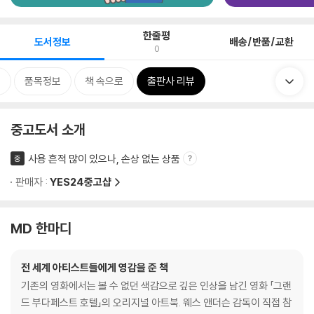
한줄평
도서정보
배송/반품/교환
0
류
품목정보
책 속으로
출판사 리뷰
중고도서 소개
사용 흔적 많이 있으나, 손상 없는 상품
중
판매자 :
YES24중고샵
MD 한마디
전 세계 아티스트들에게 영감을 준 책
기존의 영화에서는 볼 수 없던 색감으로 깊은 인상을 남긴 영화 「그랜
드 부다페스트 호텔」의 오리지널 아트북. 웨스 앤더슨 감독이 직접 참