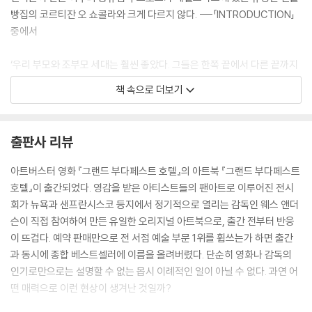
빵집의 코르티잔 오 쇼콜라와 크게 다르지 않다. ---「INTRODUCTION」
중에서
‘우리 부모와 조부모 세대는 훨씬 좋았다. 그들은 한쪽 끝에서 다른 끝까지
깔끔한 일직선으로 조용한 삶을 살았다. 그래서 나는 그들이 부러운가? 잘
책 속으로 더보기
모르겠다. 그들은 진짜 고통에서, 악의와 운명의 힘에서 멀리 떨어져 꾸벅
꾸벅 조는 듯 삶을 살았지만 편안함이 낡은 신화가 되고, 안전은 유치한 꿈
이 된 우리는 우리 존재의 하나부터 열까지 긴장을 느끼고 있고, 무엇에 대
출판사 리뷰
한 공포를 늘 새롭게 신경마다 느껴야 한다. 우리 삶의 매 시간은 세계의 운
명과 연결되어 있다. 비탄으로 또 즐거움으로, 우리는 우리 자신의 작은 삶
아트버스터 영화 『그랜드 부다페스트 호텔』의 아트북 『그랜드 부다페스트
저 너머의 역사와 시간을 살아가지만, 그들은 자기 자신 너머의 것은 아무
호텔』이 출간되었다. 영감을 받은 아티스트들의 팬아트로 이루어진 전시
것도 몰랐다. 그러므로 오늘날 우리 모두는, 가장 어린 인류라도, 우리 선조
회가 뉴욕과 샌프란시스코 등지에서 정기적으로 열리는 감독인 웨스 앤더
의 가장 현명한 사람보다 현실에 대해 천 배는 많이 알고 있다. 그러나 우리
슨이 직접 참여하여 만든 유일한 오리지널 아트북으로, 출간 전부터 반응
에게 거저 주어지는 것은 아무것도 없다. 우리는 그 대가를 완전히 치렀다.’
이 뜨겁다. 예약 판매만으로 전 서점 예술 부문 1위를 휩쓰는가 하면 출간
---「INTRODUCTION」중에서
과 동시에 종합 베스트셀러에 이름을 올려버렸다. 단순히 영화나 감독의
인기로만으로는 설명할 수 없는 몹시 이례적인 일이 아닐 수 없다. 과연 어
마지막 숏들은 ‘유산으로서 스토리’라는 개념을 납득하게 만든다. 늙은 작
떤 매력으로 이런 현상이 생겨난 것일까?
가가 소파에 손자와 함께 조용히 앉아 있다. 그는 제로와 대화하던 밤에 입