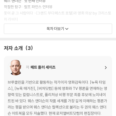
웨스 앤더슨 : 첫 번째 인터뷰
적절한 탐구 : 랄프 파인스 인터뷰
옷이 곧 그 사람이다 : 〈그랜드 부다페스트 호텔〉과 영화 의상 by 크리스토
퍼 라버티
웨스 앤더슨 스타일 : 밀레나 카노네로 인터뷰
목차 더보기
스노글로브 세계
웨스 앤더슨 : 두 번째 인터뷰
저자 소개
3
장소와 사람과 이야기 : 〈그랜드 부다페스트 호텔〉의 음악 by 올리비아 콜
레트
친밀한 소리 : 알렉상드르 데스플라 인터뷰
저
매트 졸러 세이츠
드넓은 무대 : 〈그랜드 부다페스트 호텔〉의 프로덕션 디자인 by 스티븐 분
기차를 계속 달리게 하기 : 아담 슈토크하우젠 인터뷰
브루클린을 기반으로 활동하는 작가이자 영화감독이다. [뉴욕 타임
알곤퀸 호텔에서
스], [뉴욕 매거진], [버처닷컴] 등에 영화와 TV 평론을 연재하는 영
웨스 앤더슨 : 세 번째 인터뷰
향력 있는 칼럼니스트로, 퓰리처상 비평 부문 최종 후보에 노미네이
어제의 세계들 by 알리 아리칸
트된 바 있다. 웨스 앤더슨의 작품 세계를 가장 깊게 이해하는 평론가
슈테판 츠바이크 : 발췌
라는 평을 받으며 웨스 앤더슨 컬렉션으로 불리는 두 권의 웨스 앤더
완전히 다른 요소 : 로버트 D. 예먼 인터뷰
슨 아트북을 모두 저술했다. 현재 로저앨버트닷컴의 편집장이다.