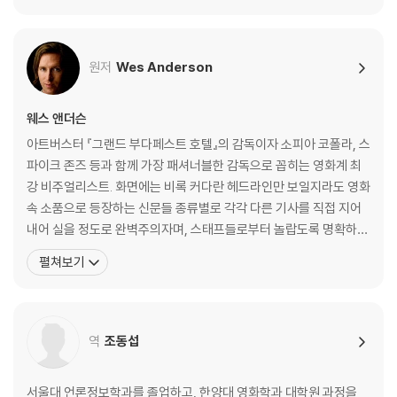
웨스 앤더슨의 4:3 챌린지 by 데이비드 보드웰
십자 펜 협회
원저
Wes Anderson
옮긴이의 말
감사의 말
웨스 앤더슨
아트버스터 『그랜드 부다페스트 호텔』의 감독이자 소피아 코폴라, 스
파이크 존즈 등과 함께 가장 패셔너블한 감독으로 꼽히는 영화계 최
강 비주얼리스트. 화면에는 비록 커다란 헤드라인만 보일지라도 영화
속 소품으로 등장하는 신문들 종류별로 각각 다른 기사를 직접 지어
내어 실을 정도로 완벽주의자며, 스태프들로부터 놀랍도록 명확하고
세심한 디렉션을 주는 ‘엄청나게’ 꼼꼼한 사람이라는 평을 받는다. 20
펼쳐보기
12 남성 패션지 GQ가 선정한 베스트드레서 25인이기도 한 그는 촬
영 현장에서도 맞춤 양복과 수제 구두를 차려입는 것으로 유명하다.
특히 코듀로이와 트위드 양복을 즐겨 입으며, 시나리
역
조동섭
서울대 언론정보학과를 졸업하고, 한양대 영화학과 대학원 과정을