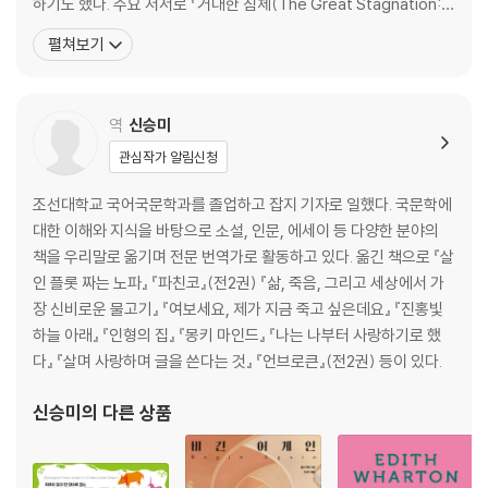
하기도 했다. 주요 저서로 『거대한 침체(The Great Stagnation: H
디스토피아? 유토피아? | 사람-기계의 융합과 차별화 | 기억력은 잃고 검
ow America Ate All the Low-Hanging Fruit of Modern Hist
펼쳐보기
색 능력을 얻다 | 기계와 사람은 제자리가 다르다
ory, Got Sick, and Will(Eventually) Feel Better)』 『4차 산업
혁명, 강력한
Part 3 노동의 신세계
역
신승미
Chapter 9 | 노동시장의 새로운 지형도
관심작가 알림신청
아웃소싱과 이민의 장단점 | 세계 지형도의 변화 양상 | 미국의 경제성장
전망
조선대학교 국어국문학과를 졸업하고 잡지 기자로 일했다. 국문학에
Chapter 10 | 미래의 교육
대한 이해와 지식을 바탕으로 소설, 인문, 에세이 등 다양한 분야의
학습 게임, 게임하듯 공부하다 | 새로운 고등교육 모델 | 대면교육의 미래
책을 우리말로 옮기며 전문 번역가로 활동하고 있다. 옮긴 책으로 『살
Chapter 11 | 평균 과학의 종말
인 플롯 짜는 노파』 『파친코』(전2권) 『삶, 죽음, 그리고 세상에서 가
전문화되고 세분화되는 과학 | 복잡성의 과학 | 기계가 과학이론을 만드는
장 신비로운 물고기』 『여보세요, 제가 지금 죽고 싶은데요』 『진홍빛
세상 | 경제학의 미래
하늘 아래』 『인형의 집』 『몽키 마인드』 『나는 나부터 사랑하기로 했
Chapter 12 | 사회적 상호작용
다』 『살며 사랑하며 글을 쓴다는 것』 『언브로큰』(전2권) 등이 있다.
의료혜택과 주거 환경의 변화 | 미래의 정치
신승미
의 다른 상품
* 감사의 말
* 참고문헌