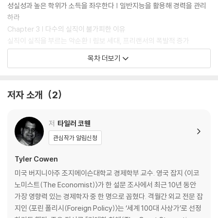
성실성과 높은 학위가 소득을 좌우한다 | 일반지능을 활용해 경력을 관리
하라
Chapter 3 | 다수의 실직이 불가피한 이유
실직이 실직을 부르는 악순환 | 림보 세대, 프리랜서의 폭발적 증가
목차 더보기
Part 2 | 게임이 알려주는 미래 지형도
Chapter 4 | 새로운 일, 옛날 게임
저자 소개
2
기계 vs. 기계의 경기 | 기계와 협력하라
Chapter 5 | 우리의 자유형 미래
기계를 ‘우리’로 여겨라 | 자유형의 달인이 되어라 | 자유형 효과를 높여야
저
타일러 코웬
가치가 커진다
관심작가 알림신청
Chapter 6 | 인간의 직관력과 의사결정
직관에 의지한 의사결정 | 사람은 배우고 실력을 향상시킨다 | 직관력의 미
Tyler Cowen
래
미국 버지니아주 조지메이슨대학교 경제학부 교수. 영국 잡지 〈이코
Chapter 7 | 명암이 공존하는 과도기적 미래
노미스트(The Economist)〉가 한 설문 조사에서 최근 10년 동안
디지털과 물리적 환경의 격차 | 기계가 사람을 평가하는 세상 | 책임감과
가장 영향력 있는 경제학자 중 한 명으로 꼽혔다. 격월간 외교 전문 잡
도덕성의 문제
지인 〈포린 폴리시(Foreign Policy)〉는 ‘세계 100대 사상가’로 선정
Chapter 8 | 튜링 게임은 중요하지 않다