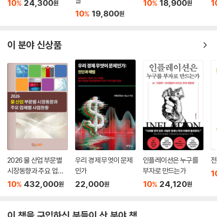
말
10
24,300
10
18,900
1
%
%
원
원
10
19,800
%
원
이 분야 신상품
2026 물 산업 부문별
우리 경제 무엇이 문제
인플레이션은 누구를
전
시장동향과 주요 업체
인가
부자로 만드는가
1
별 사업현황
10
432,000
22,000
10
24,120
%
%
원
원
원
이 책을 구입하신 분들이 산 분야 책