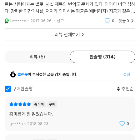
령화, 저렴한 오락거리의 급증과 더불어 평화로운 시기를 보낼 것이다. 심
르는 사람에게는 별로. 사실 제목의 번역도 문제가 있다. 의역이 너무 심하
지어 자본주의에 의해 탄생했지만, 카를 마르크스의 공산주의 이상향처럼
다. 강력한 인간? 사실, 저자가 의미하는 평균은(에버리지) 지금과 같은 직
느껴질 만큼 저렴하거나 무료인 오락거리가 가득한 시기가 올지도 모른다.
업 체계의 종식을 의미한다. 그런데, 저다는 보수도 진보도 아니라고 하면
b*****c
2017.06.26.
신고
0
댓글
0
이는 힘든 상황이 거의 끝났음을 보여주는 빛이다. 그러나 그런 시기는 이
서 뉘앙스
책에서 이야기한 미래보다도 훨씬 시간이 흐른 뒤에 찾아올 것이다.
리뷰 전체보기
--- pp.372-373
리뷰
5
한줄평
314
클린봇
이 부적절한 글을 감지 중입니다.
설정
구매한줄평
추천순
종이책
구매
흥미롭게 잘 읽었습니다.
g****a
2018.08.23.
0