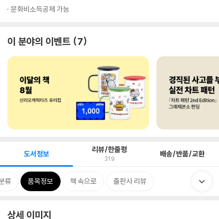
문화비소득공제 가능
이 분야의 이벤트
7
리뷰/한줄평
도서정보
배송/반품/교환
319
분류
품목정보
책 속으로
출판사 리뷰
상세 이미지