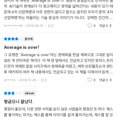
원서의 책 제목은 'Average is over'다. 평균의 종말쯤으로 번역하면 될
퍼센트를 차지해 나머지 99퍼센트가 고통 받는 현실에 저항한다는 의미-
까. AI기술이 현재보다 더 정교해지고 영역을 넓혀간다는 내용이 있기 때
옮긴이)”처럼 솔깃하게 들리지 않을 것이다. 소득 불평등 문제를 제기하면
문에 4차 산업혁명과 아주 관련이 없다고 할수는 없지만 우리가 흔히 '4차
산업혁명'하는 떠올리는 기술 중심의 이야기가 아니다. '강력한 인간의 시
‘능력주의’라는 말이 되돌아올 것이며, 이를 설명이라고 생각할지 혹은 정
대'라는 번역 책 제목이 주는 뉘앙스는 책의 핵심 주제, 내용과는 상당히 다
당화나 핑계라고 생각할지는 스스로에게 달려 있다. 자율적인 사람은 그
s********8
2019.08.15.
신고
0
댓글
0
르다. 그래도 읽
어느 때보다 성공하기 쉬워질 것이므로 스스로의 힘으로 빈곤층에서 최정
상까지 올라가는 새로운 부류가 생길 것이다. 가난한 주인공이 근면하고
종이책
정직한 자세로 성공한다는 소설가 허레이쇼 앨저(Horatio Alger) 식의
Average is over!
성공담이 부활하겠지만, 이러한 성공 신화는 적절한 기술과 가치관을 지닌
그 유명한 "Average is over"라는 원제목을 한글 제목으로 그대로 달지
사람, 즉 자발적으로 동기를 부여하고 노력하는 특성이 있으며 새로운 기
않은 게 안타까운 책이다. 이 책 맨 앞에서도 언급하고 있지만 토머스 프리
술을 보완할 능력이 있는 사람에게만 적용될 것이다. 인도와 중국에서 새
드먼이 게재한 칼럼 시리즈에서 원제목을 따왔고, 에릭 브린욜프슨과 앤드
로운 중산층과 상류층이 증가하고 있는 현실은 이 경향을 가장 분명하게
루 매카피의 여러 책 내용에서도 언급되고 있는 이 책을 이제서야 읽게 되
보여준다. --- pp.336-337
었다. 개인적으로 이번 달 초반에 디지털 시대의 미래 일자리 전망에 대한
d****o
2018.12.29.
신고
0
댓글
0
강의도 했었는데
미래의 미국에는 어느 때보다 부자가 많아지겠지만 기본적인 공공 서비스
조차 이용할 수 없는 빈곤층 역시 늘어날 것이다. 세금 인상과 보조금 인하
eBook
로 예산의 균형을 맞추는 것이 아니라 많은 근로자의 실질임금을 떨어뜨리
평균으니 끝났다.
는 쪽을 택할 것이며 이에 따라 새로운 최하층 계급이 생길 것이다. 더구나
평점이 좋은데, 다른 관련 서적을 읽지 않은 사람들의 평점인 듯 하다. 체스
이를 멈출 방법을 알아내지 못할 것이다. 그러나 미국사회는 전반적인 노
를 좋아하는 작가는 체스를 통해 이야기를 쉽게 풀어가는데, 체스를 잘 모