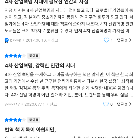
4차 산업혁명 시대에 필요한 인간의 자질
위험해지는 카오스에 대비해야 할 것이다. --- p.115
지 이해해야만 한다. 폴 크루그먼은 수없이 많은 대학 졸업자가 사회생활
지금 세계는 4차 산업혁명의 시대에 접어들고 있다. 글로벌 IT기업들이 중
을 시작할 기회조차 박탈당하는 상황에서, 어떻게 향후 20년 간 번영을 기
심이 되고, 각 분야의 중소기업까지 동참해 전 지구적 화두가 되고 있다. 서
사람은 사랑이나 오래도록 함께할 동반자를 찾아 헤맬 때 익숙하지 않은
대할 수 있느냐며 각국이 처한 고용 불안 문제의 심각성을 지적한 바 있다.
점가에는 4차 산업혁명에 대한 책들이 쏟아져 나온다. 4차 산업혁명 관련
것은 회피하는 경향이 있다. 대체로 우리는 공통점을 축하하고 차이점에서
같은 맥락에서 낙관론자들이 유토피아라고 보는 ‘노동 없는 미래’는 인간
도서들은 크게 3가지로 분류할 수 있다. 먼저 4차 산업혁명이 가져올 미래
생기는 골칫거리를 기피한다. 기계지능은 사람의 이러한 회피 본능에 도움
에게 축복이 아니라 재앙이 아닐까 싶다. 기계와의 경쟁에서 살아남기 위
의 모습과 트렌드에 대해 첨단기술 중심으로 조명한 책, 그리고 4차 산업
b***n
2017.06.16.
신고
1
댓글
0
을 줄 수 있다. 기계는 익숙하지 않은 대상에 대한 두려움이 없다. --- p.15
해, 아니, 인간 사회의 번영을 위해, 기계와 어떻게 협력해야 할지 이 책에
혁명 시대에 사
2
서 힌트를 얻어야 할 것이다.
종이책
지금까지 제시한 모든 극단적인 시나리오는 조금씩 차이는 있지만 공통적
4차 산업혁명, 강력한 인간의 시대
인 특성을 지니고 있다. 이 시나리오에는 오늘날의 우리가 통제할 수도, 영
4차 산업 혁명을 소개하고 대비를 촉구하는 책은 많지만, 이 책은 한국 최
향을 미칠 수도, 명료하게 그릴 수도 없는 세상이 등장한다. 경험에 의거해
고의 기업에서 수십 년 근무한 전략기획통께서 다분히 한국 실정에 최적화
조사할 수도, 현재와 직접적인 유사점을 찾을 수도 없는 세상이다. 시나리
한 현장 감각을 통해 우리 독자에게 최대한 쉽게 설명한 내용을 담았습니
오는 구제, 부활, 현재의 파멸, 불멸 같은 개념이 혼합되어 다소 종교적인
다. 4차 산업 혁명이 어떤 얼개와 기반, 분야, 트렌드를 통해 우리 삶을 통
비유와 비슷하게 들리기도 한다. 그런 면에서 나는 이런 극단적인 시나리
째 바꿔 나갈지에 대해 다양한 시각들이 있지만, 이 책은 3차 산업 혁명 당
v*****7
2020.07.11.
신고
0
댓글
0
오가 감정에 호소해 기생하고 있으며 컴퓨터광에게는 일종의 종교나 마찬
시 우리의 대응
가지가 아닐까 싶다. 따라서 그런 식의 맹신은 제쳐놓아야 한다. --- p.210
종이책
번역 책 제목이 아쉽지만,
“우리가 그 85퍼센트다”라는 식의 구호는 2011년 월가 시위에서 나온
“우리가 그 99퍼센트다(최고로 부유한 1퍼센트의 기득권이 전체 부의 50