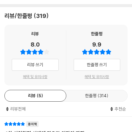
을 위한 일자리는 사라질 것으로 전망하기 때문이다. 기계 지능을 활용하
금융위기는 많은 근로자가 기량에 비해 과잉 고용됐었다는 근본적이고 장
여 노동의 가치를 증가시키는 사람은 고소득자의 반열로 올라서고, 그렇지
리뷰/한줄평
319
기적이며 구조적인 문제를 갑자기 드러낸 아주 심각한 사태였다. 흔히 말
못한 사람은 빈곤층으로 떨어진다. 코웬은 이러한 상황을 가리켜 능력 지
하듯 ‘진실이 드러나는 순간’이었으며, 이 영향은 여전히 많은 근로자들을
상주의 세상(Hyper-Meritocracy)이 도래했다고 표현한다.
괴롭히고 있다. 경제학자 널 자이모비치(Nir Jaimovich)와 헨리 시우(H
리뷰
한줄평
enry Siu)가 실시한 예비조사에 따르면, 대부분의 노동시장 양극화는 경
여기서 코웬이 전망하는 미래를 ‘기계가 인간을 대체하는 세상’으로 오해
8.0
9.9
기후퇴의 즉각적인 작용을 통해서 확산되며 이때 중간층 일자리가 사라진
해서는 안 된다. 일자리를 기계에 빼앗겨 모든 사람이 생존을 걱정해야 하
다. 경기후퇴가 끝나도 사라진 중간층 일자리는 복구되지 않는다. --- p.8
는 암울한 미래상은 현실적이지 않다. 코웬은 기계지능이 모든 사람이 아
8
니라 ‘어떤’ 사람을 대체할 것이며, 기계혁명에 적응하는 사람은 더 많은 소
리뷰 쓰기
한줄평 쓰기
득을 올릴 것이라고 말한다. 그의 전망에 따르면 기계 지능과 결합하여 가
평균의 시대는 끝났다. 실생활의 일부 상호작용은 훨씬 단순해지고 보수적
치를 높일 수 있는 일을 찾는 것, 그것이 미래를 준비하는 가장 확실한 방법
혜택 및 유의사항
혜택 및 유의사항
이고 규칙을 따르는 행동으로 채워지는 반면, 나머지 상호작용은 훨씬 복
이다.
잡하고 극단적으로 바뀔 것이다. 상호작용을 단순하게 유지하는 방법은 명
확하다. 그저 기계가 지시한 대로만 하면 된다. 실수를 막고, 일자리나 인간
리뷰
5
한줄평
314
이번에도 코웬의 전망은 옳을까? 에릭 브린욜프슨과 앤드루 매카피도 『기
관계나 포트폴리오 등 그게 뭐든 지키기 위해 노력해야 한다. 그러려면 ‘지
계와의 경쟁』에서 디지털 기술의 빠른 발전이 수백만 명의 일자리와 급여
능적인 완력을 지닌 야수’의 권위를 따라야 한다.
리뷰전체
추천순
에 피해를 줄 것이며 인간이 기계를 상대로 경주할 것이 아니라 함께 앞으
지능형 기계가 사람들의 상호작용 방식을 바꾸어놓을 것이며, 세상의 상당
로 나아갈 수 있는 전략이 무엇인지 이해해야만 한다고 강조했다. 우리는
부분을 훨씬 더 예상할 수 없되 훨씬 더 흥미롭게 만들 것임은 쉽게 짐작할
앞으로 더욱 강력해지고 능력이 출중해질 컴퓨터를 비롯한 기계를 경쟁자
종이책
수 있다. 어쩌면 우리는 재정적으로나 감정적으로 대단히 강렬하고 즐겁고
가 아닌 동료로 활용하는 방법, 함께 앞으로 나아갈 수 있는 전략이 무엇인