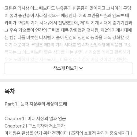
코웬은 역사상 어느 때보다도 부유층과 빈곤층이 많아지고 그사이에 구멍
이 뚫려 중간층이 사라질 것으로 예상한다. 에릭 브린욜프슨과 앤드루 매
카피가 『제2의 기계 시대』에서 전망했듯이, 제1의 기계 시대에 증기기관과
그 후속 기술들이 인간의 근력을 대폭 강화했던 것처럼, 제2의 기계시대에
는 컴퓨터를 비롯한 디지털 기술이 인간의 정신적 능력을 대폭 강화할 것
이기 때문이다. 코웬은 제2의 기계 시대를 열 4차 산업혁명에 적응한 고소
득자는 그 어느 때보다 좋은 성과를 내는 반면, 신기술을 익히고 활용하기
위해 노력하지 않은 저소득자는 더욱 깊은 수렁에 빠질 것이라고 전망한
다.
책소개 더보기
2011년에 발표한 전작 『거대한 침체』에서 “쉽게 따는 과일”이 고갈된 미
국이 더블딥 경기침체에 빠질 것이며 세계 경제를 부양시키는 역할을 못할
목차
것이라고 신랄하게 전망한 바 있는 코웬. 그 전망은 2017년 현재 사실로
밝혀졌다. 이번에도 코웬은 신뢰할 만한 전망을 내놓는다. 근거 없는 낙관
Part 1 | 능력 지상주의 세상의 도래
주의도, 두려움을 유발하는 비관주의도 경계하면서 현실성 있게 미래를 그
린다. 그의 예리한 전망과 대안에 주목하자. 기업이든 개인이든 거대한 침
Chapter 1 | 미래 세상의 일과 임금
체에서 빠져나와 4차 산업혁명의 파고를 넘어설 최선의 길을 발견할 수 있
Chapter 2 | 고소득자와 저소득자
을 것이다.
마케팅은 관심을 얻기 위한 전쟁이다 | 조직의 효율적 관리가 중요해지다 |