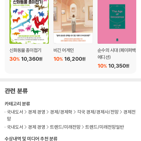
신화동물 종이접기
비긴 어게인
순수의 시대 (페이퍼백
에디션)
30
10,360
10
16,200
%
%
원
원
10
10,350
%
원
관련 분류
카테고리 분류
국내도서
경제 경영
경제/경제학
각국 경제/경제사/전망
경제전
망
국내도서
경제 경영
트렌드/미래전망
트렌드/미래전망일반
수상내역 및 미디어 추천 분류