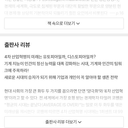
경제의 세계화, 극도로 침체된 부문과 대단히 활발한 부문으로 양분된 현
대 경제 등 상당히 기본적이되 되돌리기 힘든 요인에서 비롯된다. --- p.16
책 속으로 더보기
블로거이자 경제 부문 작가인 내게 독자들이 가장 많이 하는 질문은 단연
‘숙련도가 별로 필요치 않은 일자리는 과연 미래에 어떻게 될까요?’이다.
오늘날 모든 사람이 다급한 마음으로 이런 질문을 곱씹는데, 사실 이런 질
출판사 리뷰
문의 기원은 19세기의 데이비드 리카도(David Ricardo)와 찰스 배비지
(Charles Babbage)로 거슬러 올라간다. 당시 대표적인 경제학자였던
4차 산업혁명의 미래는 유토피아일까, 디스토피아일까?
리카도는 기계 문제에 대해 기술했고, 현대 컴퓨터의 아버지였던 수학자
기계 지능이 인간의 정신 능력을 대폭 강화하는 시대, 기계와 인간의 팀워
배비지 역시 급진적인 기계화가 바꾸어놓을 노동의 구조에 대해 쓴 바 있
크에 주목하라!
다. 이런 질문이 현 문화의 중심부에서 다시 대두되고 있는 이유는 우리가
새로운 시대의 승자가 되기 위해 기업과 개인이 꼭 알아야 할 생존 전략
또다시 기술혁신의 중요한 시점에 봉착했기 때문이다. --- pp.19-20
현대 사회의 가장 큰 화두 두 가지를 꼽으라면 단연 ‘양극화’와 ‘4차 산업혁
이런 전망은 기계가 모든 사람을 대체할 것이라는 극단적인 주장과 상당히
명’이라고 할 수 있다. 전 세계에서 가장 호평 받는 경제학자 타일러 코웬은
다르다. 현 경제의 거의 모든 분야에서 인공지능 및 관련 개념은 아직 미숙
“평균의 시대는 끝났다(AVERAGE IS OVER)”는 말로 이 두 화두를 엮은
한 수준이며 사람이 완전히 필요 없는 단계까지 오르려면 갈 길이 멀다. 게
미래상을 제시한다. 코웬에 따르면 4차 산업혁명 시대에는 1퍼센트 대 99
다가 인간의 뇌와 흡사한 기계를 만드는 수준까지 발전한 분야는 거의 없
퍼센트로 나뉘는 극단적 양극화가 아니라, ‘평균’으로 대변되는 중간층이
출판사 리뷰 더보기
다. 기계는 여전히 인간을 보완하는 역할을 하고 있다. --- p.79
사라진 양극화가 진행된다. 기계 지능이 대체할 수 있는 평범한 능력자들