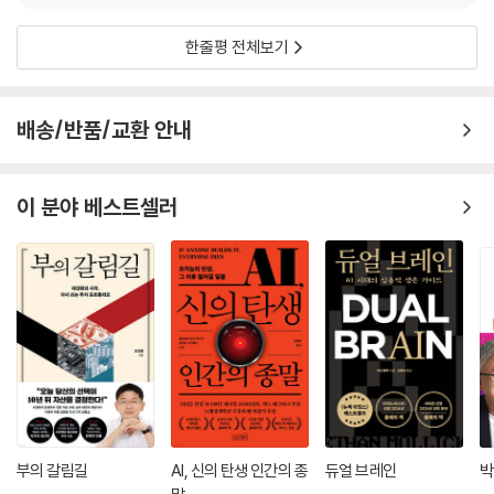
한줄평 전체보기
배송/반품/교환 안내
이 분야 베스트셀러
부의 갈림길
AI, 신의 탄생 인간의 종
듀얼 브레인
박