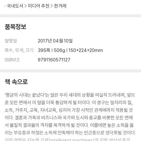
국내도서
미디어 추천
한겨레
품목정보
발행일
2017년 04월 10일
쪽수, 무게, 크기
395쪽 | 506g | 150*224*20mm
ISBN13
9791160571127
책 속으로
‘평균의 시대는 끝났다’는 말은 우리 세대의 상황을 여실히 드러내며, 앞으
로 모든 면에서 이 말을 더욱 통감하게 될 터이다. 이 경구는 일자리의 질,
소득, 거주지, 교육, 자녀교육, 심지어 가장 사적인 관계에까지 적용될 것
이다. 결혼과 가족과 비즈니스와 국가와 도시와 종교를 비롯한 모든 면에
서 물질적 결과물의 격차를 목격하게 될 것이다. 이를테면 높은 소득을 올
리는 부유층과 하찮은 소득에 만족해야 하는 빈곤층으로 양극화될 것이다.
이런 경향은 지능형 기계(intelligent machines)로 인한 생산성 증가,