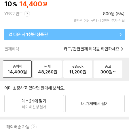
10
14,400
YES포인트
800원 (5%)
5만원 이상 구매 시 2천원 추가 적립
앱 다운 시 1천원 상품권
결제혜택
카드/간편결제 혜택을 확인하세요
종이책
원제
eBook
중고
14,400
원
48,260
원
11,200
원
300
원~
이미 소장하고 있다면 판매해 보세요.
예스24에 팔기
내 가게에서 팔기
바이백 신청 불가
해외배송 가능