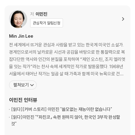
이스, 『타임스』, 『USA투데이』 선정 올해의 책 *출간 기념 작가 사인 인쇄,
‘한국 독자를 위한 서문’ 특별 수록 2022년 새로운 번역으로 돌아온 『파친
저
이민진
코』에 이어, 이민진 작가의 ‘코리안 디아스포라’ 삼부작의 첫 번째 소설인
관심작가 알림신청
『백만장자를 위한 공짜 음식』이 한국 독자를 찾아왔다. 1990년대 뉴욕을
배경으로 한국계 이민 2세대 여성인 케이시 한과 동생 티나 한, 친구 엘라
Min Jin Lee
심의 이야기가 펼쳐진다. 언뜻 친절하고 화려해 보이는 맨해튼에서나, 비
전 세계에서 뜨거운 관심과 사랑을 받고 있는 한국계 미국인 소설가.
정한 월 스트리트에서나, 이민자의 고단함이 느껴지는 퀸스에서나 반은 한
경계인으로서의 날카로운 시선과 공감을 바탕으로 한 통찰력으로 복
국인이고 반은 미국인인 이들의 삶은 결코 녹록치 않다.
잡다단한 역사와 인간의 본질을 포착하며 “제인 오스틴, 조지 엘리엇
을 잇는 작가”라는 찬사 속에 세계적인 작가로 발돋움했다. 1968년
[도서] 백만장자를 위한 공짜 음식 2
서울에서 태어난 작가는 일곱 살 때 가족과 함께 미국 뉴욕으로 건너
이해받지 못하는 슬픔을 안고 사는 사람들 아픔을 나눌 줄 아는 사람들 그
갔다. 예일대학교에서 역사학을 공부한 후 조지타운대학교 로스쿨을
러나 그 안에서도 철저히 혼자인 당신의 이야기 세계적 베스트셀러 『파친
펼쳐보기
졸업하고 변호사로 일했으나, 건강 문제로 그만두게 되면서 오랜 꿈
코』 이민진 작가 ‘코리안 디아스포라 삼부작’의 출발점 *《뉴욕타임스》 에
이었던 글쓰기를 시작했다. 2004년부터 단편소설들을 발표하며 주
디터스 초이스, 《타임스》, 《USA투데이》 선정 올해의 책 2022년 새로운
이민진
인터뷰
목을 받기 시작했고, 2008년 미국 이민자의 이야기를 담은
번역으로 돌아온 『파친코』에 이어, 이민진 작가의 ‘코리안 디아스포라’ 삼
[읽다]
[커버 스토리] 이민진 "쓸모없는 재능이란 없습니다"
부작의 첫 번째 소설인 『백만장자를 위한 공짜 음식』이 한국 독자를 찾아
[읽다]
이민진 "『파친코』 속편 원하지 않아, 한국인 3부작 완성할
왔다. 1990년대 뉴욕을 배경으로 한국계 이민 2세대 여성인 케이시 한과
것"
동생 티나 한, 친구 엘라 심의 이야기가 펼쳐진다. 언뜻 친절하고 화려해 보
이는 맨해튼에서나, 비정한 월 스트리트에서나, 이민자의 고단함이 느껴