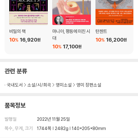
비밀의 책
마니아, 평등에 미친 시
탄젠트
대
10
16,920
10
16,200
%
%
원
원
10
17,100
%
원
관련 분류
국내도서
소설/시/희곡
영미소설
영미 장편소설
품목정보
발행일
2022년 11월 25일
쪽수, 무게, 크기
1744쪽 | 2482g | 140*205*80mm