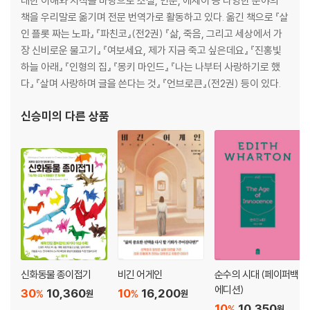
대한 이해와 지식을 바탕으로 소설, 인문, 에세이 등 다양한 분야의
책을 우리말로 옮기며 전문 번역가로 활동하고 있다. 옮긴 책으로 『살
인 플롯 짜는 노파』 『파친코』(전2권) 『삶, 죽음, 그리고 세상에서 가
장 신비로운 물고기』 『여보세요, 제가 지금 죽고 싶은데요』 『진홍빛
하늘 아래』 『인형의 집』 『몽키 마인드』 『나는 나부터 사랑하기로 했
다』 『살며 사랑하며 글을 쓴다는 것』 『언브로큰』(전2권) 등이 있다.
신승미
의 다른 상품
신화동물 종이접기
비긴 어게인
순수의 시대 (페이퍼백
에디션)
30
10,360
10
16,200
%
%
원
원
10
10,350
%
원