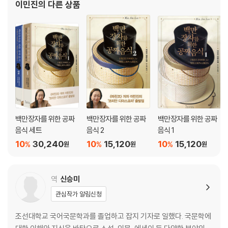
이민진
의 다른 상품
지는 퀸스에서나 반은 한국인이고 반은 미국인인 이들의 삶은 결코 녹록치
않다. 재능 넘치고 좋은 교육까지 받았음에도 성공의 문턱에서 미끄러지는
이들의 좌절은 이민 1세대인 부모 세대의 것과는 다르기에 더욱 안타깝다.
백만장자를 위한 공짜
백만장자를 위한 공짜
백만장자를 위한 공짜
음식 세트
음식 2
음식 1
10
30,240
10
15,120
10
15,120
%
%
%
원
원
원
역
신승미
관심작가 알림신청
조선대학교 국어국문학과를 졸업하고 잡지 기자로 일했다. 국문학에