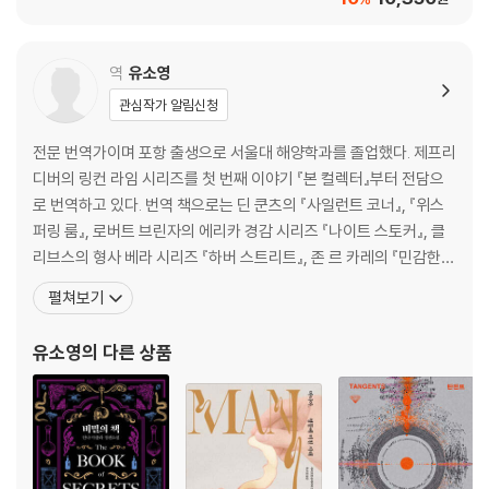
역
유소영
관심작가 알림신청
전문 번역가이며 포항 출생으로 서울대 해양학과를 졸업했다. 제프리
디버의 링컨 라임 시리즈를 첫 번째 이야기 『본 컬렉터』부터 전담으
로 번역하고 있다. 번역 책으로는 딘 쿤츠의 『사일런트 코너』, 『위스
퍼링 룸』, 로버트 브린자의 에리카 경감 시리즈 『나이트 스토커』, 클
리브스의 형사 베라 시리즈 『하버 스트리트』, 존 르 카레의 『민감한
진실』 『나이트 매니저』, 제프리 디버의 링컨 라임 시리즈를 전담으로
펼쳐보기
번역하였으며, 퍼트리샤 콘웰의 법의학자 케이 스카페타 시리즈 『법
의관』, 『하트잭』, 『시체농장』, 『데드맨 플라이』를 우리말로 옮겼다.
유소영
의 다른 상품
그 밖의 역서로 존 스칼지의 『무너지