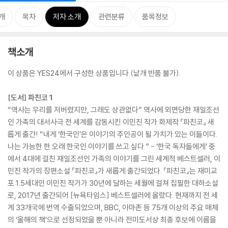
개
목차
저자 소개
관련분류
품목정보
책소개
이 상품은 YES24에서 구성한 상품입니다.(낱개 반품 불가).
[도서] 파친코 1
“역사는 우리를 저버렸지만, 그래도 상관없다” 역사에 외면당한 재일조선
인 가족의 대서사극 전 세계를 감동시킨 이민진 작가 화제작 『파친코』 새
롭게 출간! “내게 ‘한국인’은 이야기의 주인공이 될 가치가 있는 이들이다.
나는 가능한 한 오래 한국인 이야기를 쓰고 싶다.” - ‘한국 독자들에게’ 중
에서 4대에 걸친 재일조선인 가족의 이야기를 그린 세계적 베스트셀러, 이
민진 작가의 장편소설 『파친코』가 새롭게 출간되었다. 『파친코』는 재미교
포 1.5세대인 이민진 작가가 30년에 달하는 세월에 걸쳐 집필한 대하소설
로, 2017년 출간되어 [뉴욕타임스] 베스트셀러에 올랐다. 현재까지 전 세
계 33개국에 번역 수출되었으며, BBC, 아마존 등 75개 이상의 주요 매체
의 ‘올해의 책’으로 선정되었을 뿐 아니라 전미도서상 최종 후보에 이름을