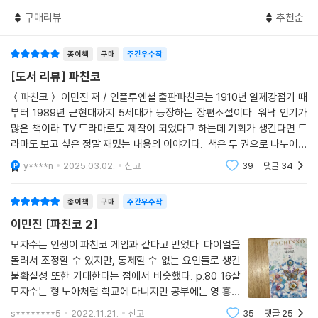
구매리뷰
추천순
종이책
구매
주간우수작
[도서 리뷰] 파친코
＜파친코＞ 이민진 저 / 인플루엔셜 출판파친코는 1910년 일제강점기 때
부터 1989년 근현대까지 5세대가 등장하는 장편소설이다. 워낙 인기가
많은 책이라 TV 드라마로도 제작이 되었다고 하는데 기회가 생긴다면 드
라마도 보고 싶은 정말 재밌는 내용의 이야기다. 책은 두 권으로 나누어진
것과 합본으로 된 것이 있었는데 나뉜 걸로 사면 가격이 조금 더 비싸지만
y****n
2025.03.02.
신고
39
댓글
34
예쁜 표지 디자인이
종이책
구매
주간우수작
이민진 [파친코 2]
모자수는 인생이 파친코 게임과 같다고 믿었다. 다이얼을
돌려서 조정할 수 있지만, 통제할 수 없는 요인들로 생긴
불확실성 또한 기대한다는 점에서 비슷했다. p.80 16살
모자수는 형 노아처럼 학교에 다니지만 공부에는 영 흥미
가 없다. 그는 길에서 당과를 파는 엄마 선자와 할머니를
s********5
2022.11.21.
신고
35
댓글
25