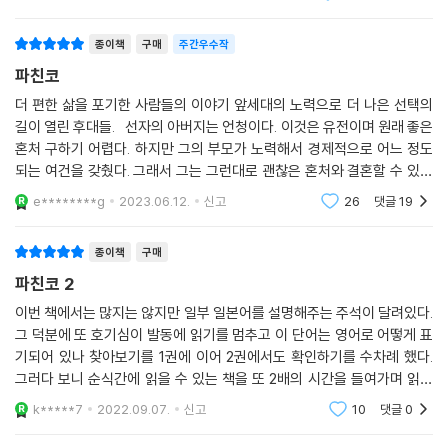
놀리거나 약한 친구 하루키를 괴롭히는 일본인 아이들을
혼내주기 일쑤고, 불의를 보면 참
종이책
구매
주간우수작
파친코
더 편한 삶을 포기한 사람들의 이야기 앞세대의 노력으로 더 나은 선택의
길이 열린 후대들. 선자의 아버지는 언청이다. 이것은 유전이며 원래 좋은
혼처 구하기 어렵다. 하지만 그의 부모가 노력해서 경제적으로 어느 정도
되는 여건을 갖췄다. 그래서 그는 그런대로 괜찮은 혼처와 결혼할 수 있었
다. 그는 그 시대의 보통 아버지들하고 다르게 자식한테 손찌검 한 번 하지
e********g
2023.06.12.
신고
26
댓글
19
않고
종이책
구매
파친코 2
이번 책에서는 많지는 않지만 일부 일본어를 설명해주는 주석이 달려있다.
그 덕분에 또 호기심이 발동에 읽기를 멈추고 이 단어는 영어로 어떻게 표
기되어 있나 찾아보기를 1권에 이어 2권에서도 확인하기를 수차례 했다.
그러다 보니 순식간에 읽을 수 있는 책을 또 2배의 시간을 들여가며 읽었
다. 모자수의 이야기로 시작되는 것처럼 2권에서는 등장인물 중 모자수
k*****7
2022.09.07.
신고
10
댓글
0
의