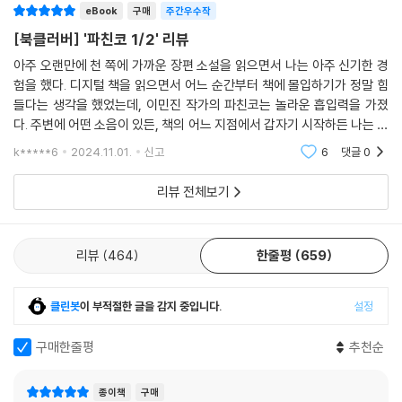
eBook
구매
주간우수작
[북클러버] '파친코 1/2' 리뷰
아주 오랜만에 천 쪽에 가까운 장편 소설을 읽으면서 나는 아주 신기한 경
험을 했다. 디지털 책을 읽으면서 어느 순간부터 책에 몰입하기가 정말 힘
들다는 생각을 했었는데, 이민진 작가의 파친코는 놀라운 흡입력을 가졌
다. 주변에 어떤 소음이 있든, 책의 어느 지점에서 갑자기 시작하든 나는 불
과 십초 내에 책의 현장 속으로 진입할 수 있었다. 총 3대의 가족이 등장하
k*****6
2024.11.01.
신고
6
댓글
0
고 시간과 장소
리뷰 전체보기
리뷰
464
한줄평
659
클린봇
이 부적절한 글을 감지 중입니다.
설정
구매한줄평
추천순
종이책
구매