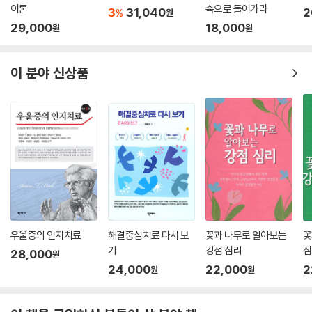
이론
속으로 들어가라
3
31,040
2
%
원
29,000
18,000
원
원
이 분야 신상품
우울증의 인지치료
해결중심치료 다시 보
꽃과 나무로 알아보는
꽃
기
강점 심리
심
28,000
원
24,000
22,000
2
원
원