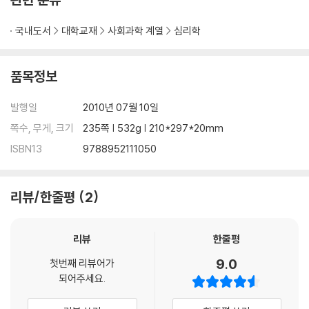
국내도서
대학교재
사회과학 계열
심리학
품목정보
발행일
2010년 07월 10일
쪽수, 무게, 크기
235쪽 | 532g | 210*297*20mm
ISBN13
9788952111050
리뷰/한줄평
2
리뷰
한줄평
9.0
첫번째 리뷰어가
되어주세요.