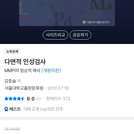
사이즈비교
공유하기
소득공제
다면적 인성검사
MMPI의 임상적 해석
개정15판
김중술
저
서울대학교출판문화원
2010.07.10.
9.0
판매지수
372
2
베스트
대학교재 top100 21주
15,000
원