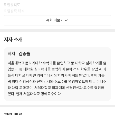
5 임상척도
6 임상적 해석
7 MMPI 반응의 해석방법
목차 더보기
8 특수척도
9 맺는말
저자 소개
참고문헌
부록 1
저자 : 김중술
부록 2
부록 3
서울대학교 문리과대학 수학과를 졸업하고 동 대학교 심리학과를 졸
부록 4
업했다. 동 대학원 심리학과를 졸업하며 문학 석사 학위를 받았고, 가
부록 5
톨릭 대학교 대학원 의학부에서 의학박사 학위를 받았다. 후에 가톨
릭 의대 신경정신과 전임강사와 조교수를 역임하였으며 미국 미네소
찾아보기
타 대학 교화교수, 서울대학교 의과대학 신경전신과 교수를 역임하
였다. 현재 서울대학교 명예교수이다.
관련 분류