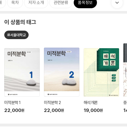
개
목차
저자 소개
관련분류
품목정보
이 상품의 태그
#서울대학교
미적분학 1
미적분학 2
해석개론
중
22,000
22,000
19,000
1
원
원
원