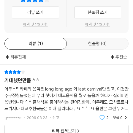
리뷰 쓰기
한줄평 쓰기
혜택 및 유의사항
혜택 및 유의사항
리뷰
1
한줄평
0
리뷰전체
추천순
기대했던만큼 ^ ^
어쿠스틱카페의 음악은 long long ago 와 last carnival만 알고, 이것만
주구장창들었는데 우리 첫아기 태교음악을 뭘로 들을까 하다가 질러버린
음반입니다 ^ ^ 클래식을 좋아라하는 편이긴한데, 아무래도 모차르트나
드뷔시나 태교추천곡들은 이내 질리더라구요 ^ ^ ; 요 음반은 그런 무거움
이 없달까 트랙13까지 모두 들어본듯한 멜로디들이라서 부담없이 잘 듣고
g******m
2009.03.23.
신고
2
댓글
0
있습니다
리뷰 전체보기