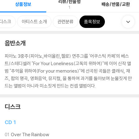
리뷰/한줄평
상품정보
배송/반품/교환
1
디스크
아티스트 소개
관련분류
품목정보
음반소개
피아노 3중주(피아노,바이올린,첼로) 연주그룹 '어쿠스틱 카페'의 베스
트/스테디셀러 "For Your Loneliness(고독의 위하여)"에 이어 신작 앨
범 "추억을 위하여(For your memories)"에 선곡된 곡들은 클래식, 재
즈, 팝의 명곡, 영화음악, 뮤지컬, 을 통하여 과거를 돌아보며 눈물짓게 만
드는 앨범이 아니라 미소짓게 만드는 컨셉 앨범이다.
디스크
CD 1
01
Over The Rainbow