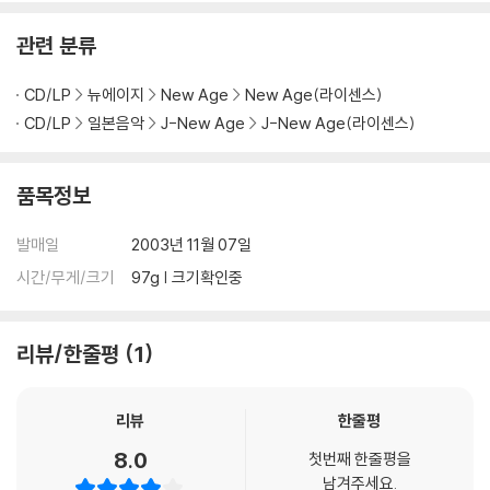
관련 분류
CD/LP
뉴에이지
New Age
New Age(라이센스)
CD/LP
일본음악
J-New Age
J-New Age(라이센스)
품목정보
발매일
2003년 11월 07일
시간/무게/크기
97g | 크기확인중
리뷰/한줄평
1
리뷰
한줄평
8.0
첫번째 한줄평을
남겨주세요.