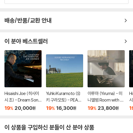
배송/반품/교환 안내
이 분야 베스트셀러
Hisaishi Joe (히사이
Yuhki Kuramoto (유
이루마 (Yiruma) - 미
H
시 조) - Dream Song
키 구라모토) - PEACE
니앨범 Room with a
시
s: The Essential Joe
FULLY
view
pe
19
20,000
19
16,300
19
23,800
1
%
%
%
원
원
원
Hisaishi
e 
이 상품을 구입하신 분들이 산 분야 상품