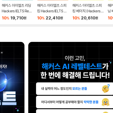
해커스 아이엘츠 리딩
해커스 아이엘츠 스피
해커스 아이엘츠 스피
해
Hackers IELTS Read
킹 Hackers IELTS Sp
킹 베이직 (Hackers IE
닝 
ing
eaking
LTS Speaking Basi
LTS
10
19,710
10
22,410
10
20,610
10
%
%
%
원
원
원
c)