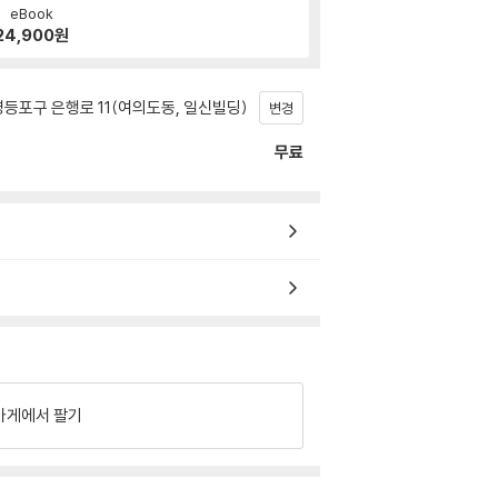
eBook
24,900
원
등포구 은행로 11(여의도동, 일신빌딩)
변경
무료
가게에서 팔기