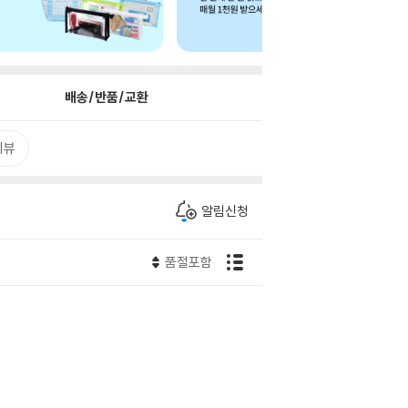
배송/반품/교환
리뷰
알림신청
품절포함