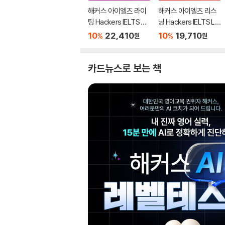
해커스 아이엘츠 라이
해커스 아이엘츠 리스
팅 Hackers IELTS Wr
닝 Hackers IELTS Lis
iting
tening
10
22,410
10
19,710
%
%
원
원
카드뉴스로 보는 책