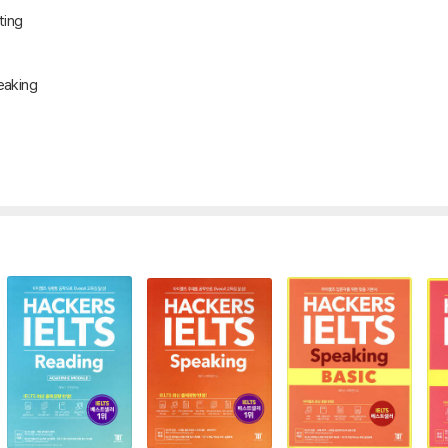
ing
aking