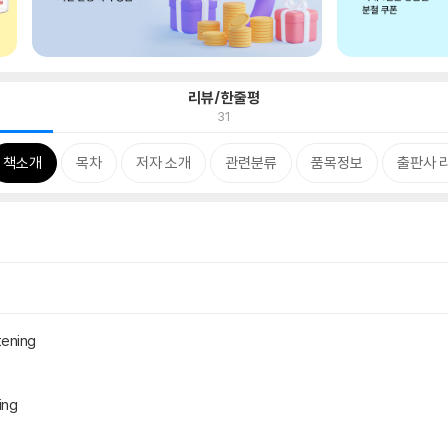
리뷰/한줄평
31
책소개
목차
저자 소개
관련분류
품목정보
출판사 
ening
ing