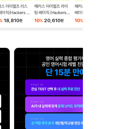
커스 아이엘츠 리스
해커스 아이엘츠 라이
해커스 아이엘츠 리딩
해커스 
베이직(Hackers IE
팅 베이직 (Hackers IE
베이직 (Hackers IELT
직 4종 세
 Listening Basic)
LTS Writing Basic)
S Reading Basic)
IELTS B
18,810
10
20,610
10
18,810
10
7
%
%
%
%
원
원
원