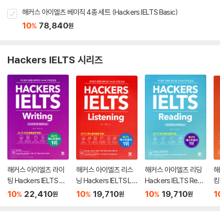
해커스 아이엘츠 베이직 4종 세트 (Hackers IELTS Basic)
10
78,840
%
원
Hackers IELTS 시리즈
해커스 아이엘츠 라이
해커스 아이엘츠 리스
해커스 아이엘츠 리딩
해
팅 Hackers IELTS Wr
닝 Hackers IELTS Lis
Hackers IELTS Read
킹
iting
tening
ing
e
10
22,410
10
19,710
10
19,710
1
%
%
%
원
원
원