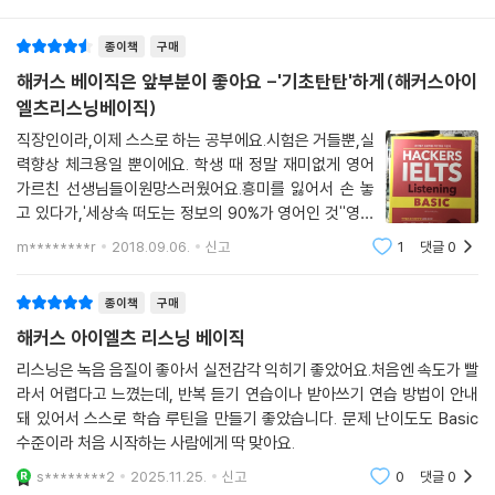
구매리뷰
추천순
으며 내용을 정확히
파악하는 연습 가능
종이책
구매
3) 정답 단서 표시
해설 스크립트에서 정답의 단서가 되는 부분을 별색으로 표시하여 어떤 부
해커스 베이직은 앞부분이 좋아요 -'기초탄탄'하게(해커스아이
분을 듣고 정답을 찾아야 하는지 알고 연습 가능
엘츠리스닝베이직)
직장인이라,이제 스스로 하는 공부에요.시험은 거들뿐,실
6. 실제 시험과 동일한 구성의 실전모의고사로 마무리
력향상 체크용일 뿐이에요. 학생 때 정말 재미없게 영어
1) Progressive Test를 풀어본 후에는 실제 시험과 동일한 실전모의고
가르친 선생님들이원망스러웠어요.흥미를 잃어서 손 놓
사로 실전 감각 향상
고 있다가,'세상속 떠도는 정보의 90%가 영어인 것''영어
2) 최신 경향을 반영한 실전모의고사와 마킹 답안지를 활용해 실제 시험처
로 영혼이 통하게 말하고 싶다''아들에게만큼은 영어능력
m********r
2018.09.06.
신고
1
댓글
0
을 선물로 주고싶다'라는 절박함 쓰리콤보가 다시 일어나
럼 풀어보고 마무리
게 해주었어요.토익은 쓰레기입니다. 무역회사
종이책
구매
7. 부록 『리스닝 주관식 답안 관련 Q&A』
해커스 아이엘츠 리스닝 베이직
리스닝 주관식 답안 작성 방법에 대해 학습자들이 가장 자주하는 질문과
그에 대한 답변을 정리하여 주관식 답안 작성 시 실수하지 않도록 구성
리스닝은 녹음 음질이 좋아서 실전감각 익히기 좋았어요.처음엔 속도가 빨
라서 어렵다고 느꼈는데, 반복 듣기 연습이나 받아쓰기 연습 방법이 안내
돼 있어서 스스로 학습 루틴을 만들기 좋았습니다. 문제 난이도도 Basic
수준이라 처음 시작하는 사람에게 딱 맞아요.