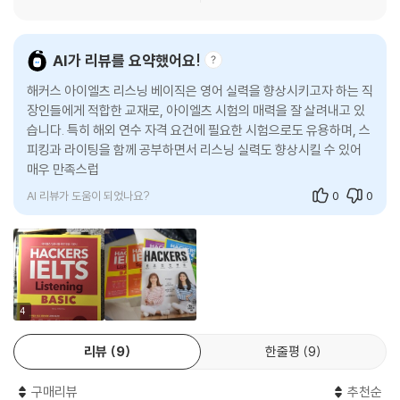
3) 유형별 집중 문제풀이
- 앞에서 학습한 유형별 핵심 전략을 문제에 적용해보면서 문제풀이 실력
AI가 리뷰를 요약했어요!
키우기
해커스 아이엘츠 리스닝 베이직은 영어 실력을 향상시키고자 하는 직
- 풍부한 양의 지문과 문제를 수록해 충분한 문제풀이 연습 가능
장인들에게 적합한 교재로, 아이엘츠 시험의 매력을 잘 살려내고 있
- 별도로 단어를 찾거나 정리할 필요 없도록 지문과 문제에 쓰인 어휘를 발
습니다. 특히 해외 연수 자격 요건에 필요한 시험으로도 유용하며, 스
음기호와 함께 수록
피킹과 라이팅을 함께 공부하면서 리스닝 실력도 향상시킬 수 있어
매우 만족스럽습니다. 기초가 탄탄한 베이직 교재로, 모의고사 6개가
4) 실전 연습하기
포함
- 실제 시험보다 짧은 지문과 적은 문제 수로 좀 더 쉽게 구성한 Progress
AI 리뷰가 도움이 되었나요?
0
0
ive Test 6회분 수록
- 입문/초보 학습자들이 실전보다 쉬운 테스트부터 풀어보면서 그동안 학
습한 내용을 총정리하고 단계적으로 실전 감각을 키울 수 있게 구성
5. 리스닝 실력을 키워주는 꼼꼼한 학습장치
1) 딕테이션 연습
4
교재에 수록된 문제를 듣고 받아쓰기해보면서 리스닝 실력 향상
리뷰
9
한줄평
9
2) 끊어듣기 표시
해설 스크립트에 끊어 듣기 표시를 제공해 긴 문장을 의미 단위로 끊어 들