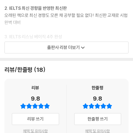
[부록] 리스닝 주관식 답안 관련 Q&A
2. IELTS 최신 경향을 반영한 최신판
[책속의 책] 정답/스크립트/해석/해설
오래된 책으로 최신 경향도 모른 채 공부할 필요 없다! 최신판 교재로 시험
완벽 대비
3. IELTS 리스닝 베이직 4주 완성
1) 4주 만에 끝낼 수 있도록 주별/일별 학습 분량 제시
출판사 리뷰 더보기
2) 따라만 하면 단기간에 IELTS 기본을 다질 수 있는 구성
4. 입문/초보 학습자에게 꼭 맞춘 체계적인 학습시스템
리뷰/한줄평
18
1) 리스닝 기본기 다지기
영국식 영어, 발음과 문자 강세 등 IELTS 리스닝 학습을 위한 기본부터 꼼
꼼히 다지기
리뷰
한줄평
9.8
9.8
2) 문제 유형 공략하기
- 시험에 출제되는 12가지 문제 유형별로 최신 경향과 문제 형태를 파악하
고 핵심 전략을 통해 풀이 방법 익히기
리뷰 쓰기
한줄평 쓰기
-문제를 풀 때 추가로 알아둬야 할 점, 주의할 사항을 짚어주는 TIPS 코너
수록
혜택 및 유의사항
혜택 및 유의사항