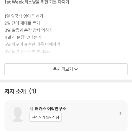
1st Week 리스닝을 위한 기본 다지기
1일 영국식 영어 익히기
2일 단어 제대로 듣기
3일 발음과 문장 강세 익히기
4일 긴 문장 끊어 듣기
5일 바꾸어 표현한 내용 이해하기
6일 들려주는 정보 받아쓰기
2nd Week 문제 유형 공략하기 Part 1, 2
목차 더보기
1일 다지선다 Multiple Choice
2일 노트/양식/표 완성하기 Note/Form/Table Completion
저자 소개
1
3일 문장/순서도 완성하기 Sentence/Flow-chart Completion
4일 정보 연결하기 Matching
5일 지도/평면도/다이어그램 완성하기 Map/Plan/Diagram Labelling
저
해커스 어학연구소
6일 단답형 Short Answer
관심작가 알림신청
3rd Week 문제 유형 공략하기 Part 3, 4