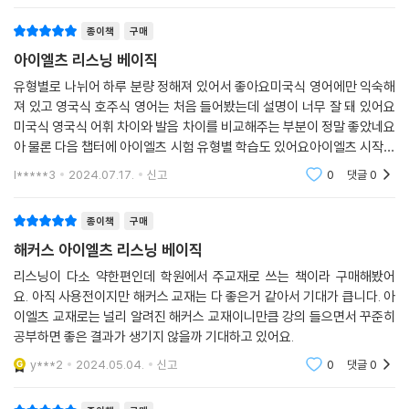
s********2
2025.11.25.
신고
0
댓글
0
종이책
구매
아이엘츠 리스닝 베이직
유형별로 나뉘어 하루 분량 정해져 있어서 좋아요미국식 영어에만 익숙해
져 있고 영국식 호주식 영어는 처음 들어봤는데 설명이 너무 잘 돼 있어요
미국식 영국식 어휘 차이와 발음 차이를 비교해주는 부분이 정말 좋았네요
아 물론 다음 챕터에 아이엘츠 시험 유형별 학습도 있어요아이엘츠 시작하
시는 입문자들에게 정말 좋은듯요
l*****3
2024.07.17.
신고
0
댓글
0
종이책
구매
해커스 아이엘츠 리스닝 베이직
리스닝이 다소 약한편인데 학원에서 주교재로 쓰는 책이라 구매해봤어
요. 아직 사용전이지만 해커스 교재는 다 좋은거 같아서 기대가 큽니다. 아
이엘츠 교재로는 널리 알려진 해커스 교재이니만큼 강의 들으면서 꾸준히
공부하면 좋은 결과가 생기지 않을까 기대하고 있어요.
y***2
2024.05.04.
신고
0
댓글
0