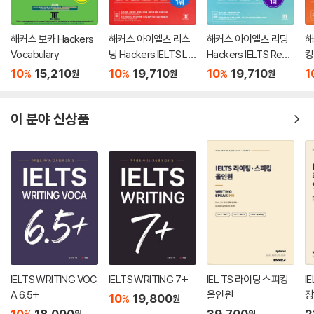
해커스 보카 Hackers
해커스 아이엘츠 리스
해커스 아이엘츠 리딩
해
Vocabulary
닝 Hackers IELTS Lis
Hackers IELTS Read
킹
tening
ing
e
10
15,210
10
19,710
10
19,710
1
%
%
%
원
원
원
이 분야 신상품
IELTS WRITING VOC
IELTS WRITING 7+
IEL TS 라이팅 스피킹
I
A 6.5+
올인원
장
10
19,800
원