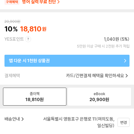
영어 실력 무료 진단
구매혜택
20,900
원
10
18,810
YES포인트
1,040원 (5%)
5만원 이상 구매 시 2천원 추가 적립
앱 다운 시 1천원 상품권
결제혜택
카드/간편결제 혜택을 확인하세요
종이책
eBook
18,810
원
20,900
원
배송안내
서울특별시 영등포구 은행로 11(여의도동,
변경
일신빌딩)