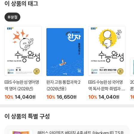
이 상품의 태그
#분철
EBS 수능완성 영어영
완자 고등 통합과학 2
EBS 수능완성 국어영
2
역 영어 (2026년)
(2026년용)
역 독서·문학·화법과 작
론
문 (2026년)
(
10
14,040
10
16,650
10
14,040
1
%
%
%
원
원
원
이 상품의 특별 구성
해커스 아이엘츠 베이직 4종 세트 (Hackers IELTS B