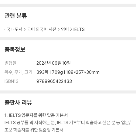
1일 다지선다 Multiple Choice
관련 분류
2일 노트/양식/표 완성하기 Note/Form/Table Completion
3일 문장/요약문 완성하기 Sentence/Summary Completion
국내도서
국어 외국어 사전
영어
IELTS
4일 순서도/다이어그램 완성하기 Flow-chart/Diagram Completion
5일 정보 연결하기 Matching
6일 단답형 Short Answer
품목정보
4th Week 리스닝 실전 대비하기
발행일
2024년 06월 10일
쪽수, 무게, 크기
393쪽 | 709g | 188*257*30mm
1일 Progressive Test 1
ISBN13
9788965422433
2일 Progressive Test 2
3일 Progressive Test 3
4일 Progressive Test 4
출판사 리뷰
5일 Progressive Test 5
6일 Progressive Test 6
1. IELTS 입문자를 위한 맞춤 기본서
IELTS 공부를 막 시작하는 분, IELTS 기초부터 학습하고 싶은 분 등 입문/
Actual TEST
초보 학습자를 위한 맞춤형 기본서