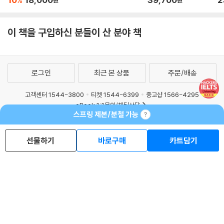
%
10
18,000
39,700
2
%
원
원
이 책을 구입하신 분들이 산 분야 책
로그인
최근 본 상품
주문/배송
고객센터 1544-3800
티켓 1544-6399
중고샵 1566-4295
스프링 제본/분철 가능
eBook 1:1문의/채팅상담
예스이십사(주) 사업자 정보
선물하기
바로구매
카트담기
이용약관
개인정보처리방침
청소년보호정책
PC버전
회사소개
거래처관계자께
도서홍보
광고
Copyright © YES24 Corp. All Rights Reserved.
MATOM15