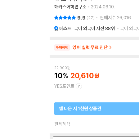
해커스어학연구소
2024.06.10.
9.9
판매지수
26,016
27
베스트
국어 외국어 사전
88위
국어 외국어
영어 실력 무료 진단
구매혜택
22,900
원
10
20,610
YES포인트
앱 다운 시 1천원 상품권
결제혜택