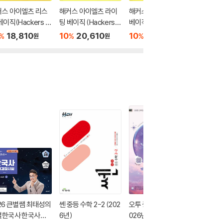
커스 아이엘츠 리스
해커스 아이엘츠 라이
해커스 아이엘츠 리딩
해커스 
베이직(Hackers IE
팅 베이직 (Hackers IE
베이직 (Hackers IELT
직 4종 세
 Listening Basic)
LTS Writing Basic)
S Reading Basic)
IELTS B
18,810
10
20,610
10
18,810
10
7
%
%
%
%
원
원
원
26 큰별쌤 최태성의
쎈 중등 수학 2-2 (202
오투 중학 과학 2-2 (2
2026 
별한국사 한국사능
6년)
026년)
별별한국