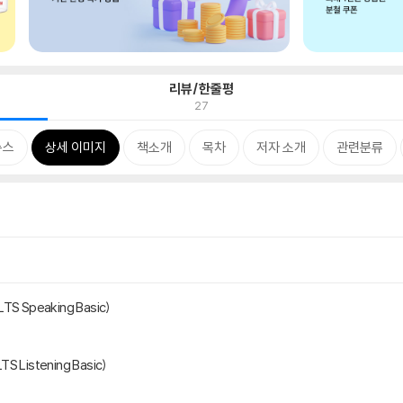
리뷰/한줄평
27
뉴스
상세 이미지
책소개
목차
저자 소개
관련분류
 Speaking Basic)
Listening Basic)