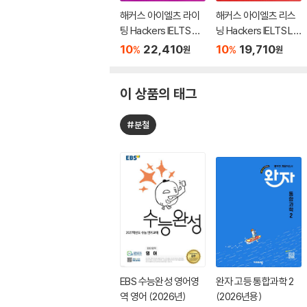
해커스 아이엘츠 라이
해커스 아이엘츠 리스
팅 Hackers IELTS Wr
닝 Hackers IELTS Lis
iting
tening
10
22,410
10
19,710
%
%
원
원
이 상품의 태그
#분철
EBS 수능완성 영어영
완자 고등 통합과학 2
역 영어 (2026년)
(2026년용)