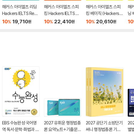
해커스 아이엘츠 리딩
해커스 아이엘츠 스피
해커스 아이엘츠 스피
해
Hackers IELTS Read
킹 Hackers IELTS Sp
킹 베이직 (Hackers IE
닝 
ing
eaking
LTS Speaking Basi
LTS
10
19,710
10
22,410
10
20,610
10
%
%
%
원
원
원
c)
EBS 수능완성 국어영
2027 유휘운 행정법총
2027 공단기 소방단기
20
역 독서·문학·화법과 작
론 요약노트+기출문제
써니 행정법총론 기본
별