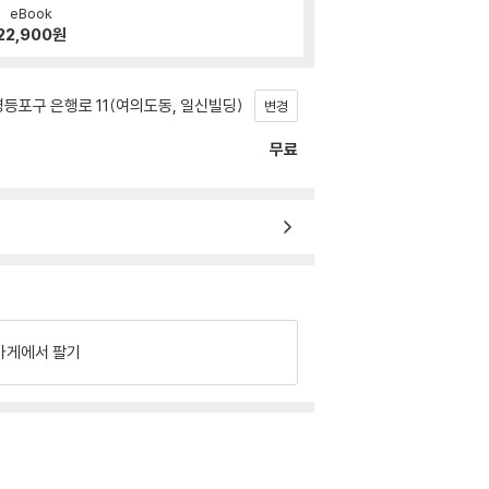
eBook
22,900
원
등포구 은행로 11(여의도동, 일신빌딩)
변경
무료
가게에서 팔기