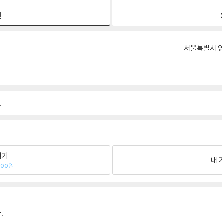
원
서울특별시 영
.
팔기
내 
900원
.