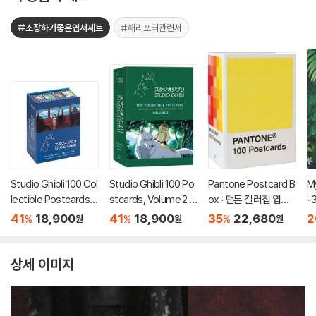
#소장하기좋은엽서세트
#해리포터관련서
Studio Ghibli 100 Col
Studio Ghibli 100 Po
Pantone Postcard B
M
lectible Postcards :
stcards, Volume 2 :
ox : 팬톤 컬러칩 엽서
: 
스튜디오 지브리 엽서 1
스튜디오 지브리 엽서 1
박스 세트 (색상 카드 1
41
18,900
41
18,900
35
22,680
2
%
%
%
원
원
원
00장 세트 (소장용 포
00장 세트 2탄 (소장용
00장)
스트 카드 박스 세트)
포스트 카드 박스 세트)
상세 이미지