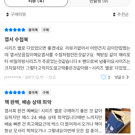
리뷰
4
한줄평
9
구매리뷰
추천순
종이책
구매
엽서 수첩북
시리즈 별로 다있었으면 좋겠네요. 리뷰가없어서 어떤건지 감이안잡혔는
데 엽서모음집이예요엽서를 수첩처럼만든것같구요. 책받침 같이 해리포
터 비밀의방시리즈가 주로있는것같습니다ㅎ 팬으로써 넘좋아요사이즈는
크지않지만 그렇다고작지도않고딱좋은것같아용~시리즈 별로 다있었으
면 좋겠네요. 리뷰가없어서 어떤건지 감이안잡혔는데 엽서모음집이예요
j******4
2017.12.11.
신고
2
댓글
0
엽서를 수첩처럼만든것같구요.
종이책
구매
책 완벽, 배송 상태 최악
엽서북 완전 예뻐요! 시리즈 별로 구매하기 좋은 것 같아
요하지만 예스 24 배송 상태 최악입니다매번 느끼지만
배송 빠른 건 최고예요근데 박스 다 뜯어져서 오거나 책이
항상 모서리 찍혀오거나 그렇네요이번에 모든 걸 종이로