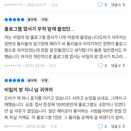
바꾼다고 친환경 택배라며 홍보하시던데 친환경이라는
d*******1
2021.03.17.
신고
0
댓글
0
거 재활용 다 좋아요취지 좋습니다하지만 제 역할은 해야
죠제발 택배 상태 보완 부탁드립니다.
종이책
구매
홀로그램 엽서가 무척 맘에 들었던...
저는 비밀의 방 홀로그램 엽서가 너무 마음에 들었습니다도비가 사라지는
장면과 톰리들의 일기장에 해리가 써 톰리들과 이야기하던 장면이 홀로그
램으로 되어있었는데 정말 잘 만들었다고 생각합니다 물론 일반엽서도 이
뻤습니다 하지만 개인적으로 홀로그램 엽서는 비밀의 방 엽서가 최고라고
생각합니다!! 저와 조금 비슷하신 해덕분들께 추천해드리고 싶습니다 !!
s******5
2021.03.16.
신고
0
댓글
0
종이책
구매
비밀의 방 지니 넘 귀여어
도비가 떡 하니 표지를 지키고 있습니다. 사라고 눈빛을 보내요. 그래서 구
매했습니다. 요즘 엽서 한장에 1000원인데 홀로그램도 4장이나 있겠다.
안 살 이유가 없었습니다. 일단 해리포터 좋아하는 사람들이라면 정말 만
족 하실 거에요. 아 홀로그램 1장은 그 톰리들 공책에 글 써졌다가 없어지
는건데 진짜 너무 이뻐요. 이거 너어어ㅓㅓㅓㅓ무 이뻐요. 이거 때문에 다
B*******i
2019.10.08.
신고
0
댓글
0
시 사고 싶어요.