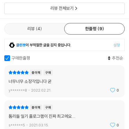
리뷰 전체보기
리뷰
4
한줄평
9
클린봇
이 부적절한 글을 감지 중입니다.
설정
구매한줄평
추천순
종이책
구매
너무너무 소장각입니다 굳
y*******8
2022.02.21.
0
종이책
구매
톰리들 일기 홀로그램이 진짜 최고에요....
s******5
2021.03.15.
0