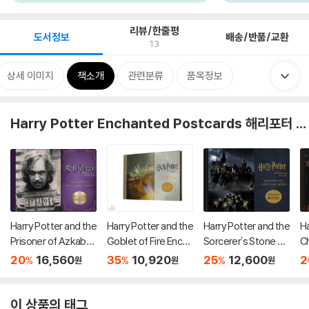
리뷰/한줄평
도서정보
배송/반품/교환
13
상세 이미지
책소개
관련분류
품목정보
Harry Potter Enchanted Postcards 해리포터 홀로그램 엽서북
Harry Potter and the
Harry Potter and the
Harry Potter and the
Ha
Prisoner of Azkaban
Goblet of Fire Encha
Sorcerer's Stone En
C
Enchanted Postcar
nted Postcard Book
chanted Postcard B
s
20
16,560
35
10,920
25
12,600
2
%
%
%
원
원
원
d Book
ook
r
이 상품의 태그