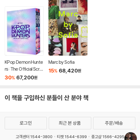
KPop Demon Hunte
Marc by Sofia
rs: The Official Scre
15
68,420
%
원
en Comic Boxed Se
30
67,200
%
원
t
이 책을 구입하신 분들이 산 분야 책
로그인
최근 본 상품
주문/배송
고객센터 1544-3800
티켓 1544-6399
중고샵 1566-4295