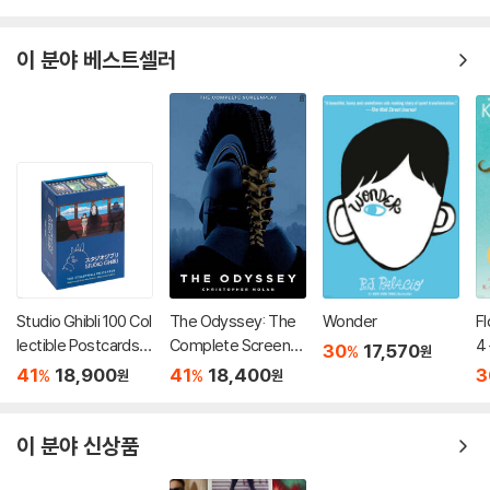
이 분야 베스트셀러
Studio Ghibli 100 Col
The Odyssey: The
Wonder
Fl
lectible Postcards :
Complete Screenpl
4
30
17,570
%
원
스튜디오 지브리 엽서 1
ay
41
18,900
41
18,400
3
%
%
원
원
00장 세트 (소장용 포
스트 카드 박스 세트)
이 분야 신상품