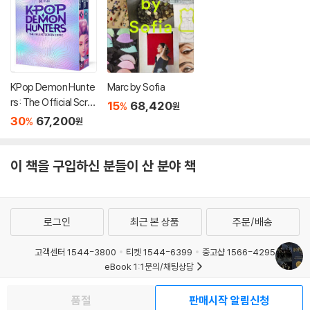
KPop Demon Hunte
Marc by Sofia
rs: The Official Scre
15
68,420
%
원
en Comic Boxed Se
30
67,200
%
원
t
이 책을 구입하신 분들이 산 분야 책
로그인
최근 본 상품
주문/배송
고객센터 1544-3800
티켓 1544-6399
중고샵 1566-4295
eBook 1:1문의/채팅상담
예스이십사(주) 사업자 정보
품절
판매시작 알림신청
이용약관
개인정보처리방침
청소년보호정책