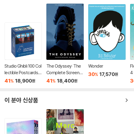
Studio Ghibli 100 Col
The Odyssey: The
Wonder
Fl
lectible Postcards :
Complete Screenpl
4
30
17,570
%
원
스튜디오 지브리 엽서 1
ay
41
18,900
41
18,400
3
%
%
원
원
00장 세트 (소장용 포
스트 카드 박스 세트)
이 분야 신상품