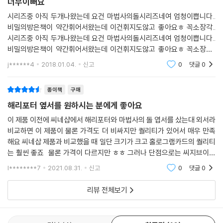
너무이뻐요
시리즈중 아직 두개나왔는데 요건 마법사의돌시리즈네여 엄청이쁩니다..
비밀의방은책이 약간휘어서왔는데 이건휘지도않고 좋아요ㅎ 꼭소장각..
시리즈중 아직 두개나왔는데 요건 마법사의돌시리즈네여 엄청이쁩니다..
비밀의방은책이 약간휘어서왔는데 이건휘지도않고 좋아요ㅎ 꼭소장각..
시리즈중 아직 두개나왔는데 요건 마법사의돌시리즈네여 엄청이쁩니다..
j******4
2018.01.04.
신고
0
댓글
0
비밀의방은책이 약간휘어
종이책
구매
해리포터 옆서를 원하시는 분에게 좋아요
이 제품 이전에 씨네샵에서 해리포터와 마법사의 돌 엽서를 샀는대 외서라
비교하면 이 제품이 물론 가격도 더 비싸지만 퀄리티가 있어서 매우 만족
해요 씨네삽 제품과 비교했을 때 일단 크기가 크고 홀로그램카드의 퀄리티
는 훨씬 좋죠 물론 가격이 다르지만 ㅎㅎ 그러나 단점으로는 씨지브이에
서는 모든 이미지를 알 수 있는 반면에 이 제품은 일부 사진만 나와있고 그
l********7
2021.08.31.
신고
0
댓글
0
래서 인물 위주
리뷰 전체보기