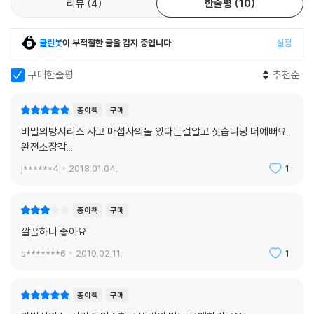
리뷰
4
한줄평
10
클린봇
이 부적절한 글을 감지 중입니다.
설정
구매한줄평
추천순
종이책
구매
비밀의방시리즈 사고 마섭사의돌 있다는걸알고 삿습니당 더예뻐요..
완전소장각...
j******4
2018.01.04.
1
종이책
구매
깔끔하니 좋아요
s*******6
2019.02.11.
1
종이책
구매