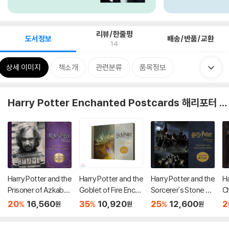
리뷰/한줄평
도서정보
배송/반품/교환
14
상세 이미지
책소개
관련분류
품목정보
Harry Potter Enchanted Postcards 해리포터 홀로그램 엽서북
Harry Potter and the
Harry Potter and the
Harry Potter and the
Ha
Prisoner of Azkaban
Goblet of Fire Encha
Sorcerer's Stone En
C
Enchanted Postcar
nted Postcard Book
chanted Postcard B
s
20
16,560
35
10,920
25
12,600
2
%
%
%
원
원
원
d Book
ook
r