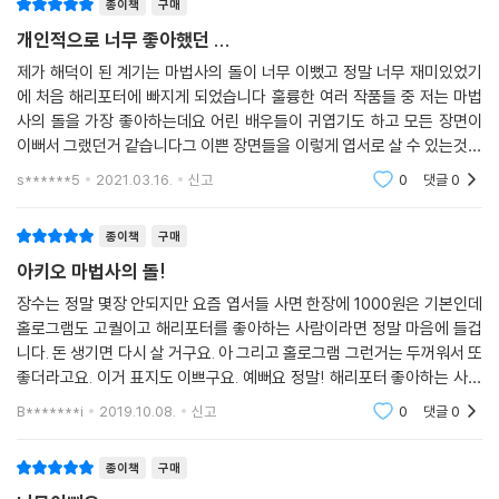
종이책
구매
개인적으로 너무 좋아했던 ...
제가 해덕이 된 계기는 마법사의 돌이 너무 이뻤고 정말 너무 재미있었기
에 처음 해리포터에 빠지게 되었습니다 훌륭한 여러 작품들 중 저는 마법
사의 돌을 가장 좋아하는데요 어린 배우들이 귀엽기도 하고 모든 장면이
이뻐서 그랬던거 같습니다그 이쁜 장면들을 이렇게 엽서로 살 수 있는것이
너무 좋았습니다 제가 좋아하는 장면들 중 쉽게 구할 수 없는 것들도 몇개
s******5
2021.03.16.
신고
0
댓글
0
들어있어 저는 매
종이책
구매
아키오 마법사의 돌!
장수는 정말 몇장 안되지만 요즘 엽서들 사면 한장에 1000원은 기본인데
홀로그램도 고퀄이고 해리포터를 좋아하는 사람이라면 정말 마음에 들겁
니다. 돈 생기면 다시 살 거구요. 아 그리고 홀로그램 그런거는 두꺼워서 또
좋더라고요. 이거 표지도 이쁘구요. 예뻐요 정말! 해리포터 좋아하는 사람
들은 후회 안 합니다. 마법사의 돌 추억 하나하나 다시 새기며 우리 모두 윙
B*******i
2019.10.08.
신고
0
댓글
0
가르디움레비
종이책
구매