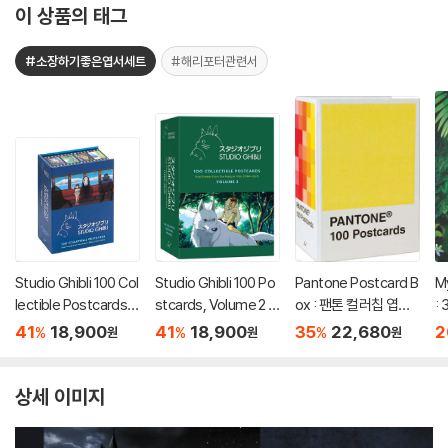
이 상품의 태그
#소장하기좋은엽서세트
#해리포터관련서
Studio Ghibli 100 Col
Studio Ghibli 100 Po
Pantone Postcard B
M
lectible Postcards :
stcards, Volume 2 :
ox : 팬톤 컬러칩 엽서
: 
스튜디오 지브리 엽서 1
스튜디오 지브리 엽서 1
박스 세트 (색상 카드 1
41
18,900
41
18,900
35
22,680
2
%
%
%
원
원
원
00장 세트 (소장용 포
00장 세트 2탄 (소장용
00장)
스트 카드 박스 세트)
포스트 카드 박스 세트)
상세 이미지