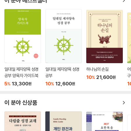
이 분야 베스트셀러
일대일 제자양육 성경
일대일 제자양육 성경
하나님의 손길
어
공부 양육자 가이드북
공부
구
10
21,600
%
원
북
5
13,300
10
12,600
1
%
%
원
원
이 분야 신상품