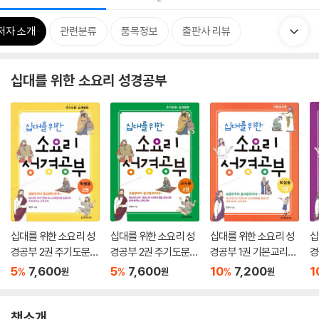
저자 소개
관련분류
품목정보
출판사 리뷰
십대를 위한 소요리 성경공부
십대를 위한 소요리 성
십대를 위한 소요리 성
십대를 위한 소요리 성
십
경공부 2권 주기도문
경공부 2권 주기도문
경공부 1권 기본교리편
경
십계명 편 학생용
십계명 편 교사용
학생용
교
5
7,600
5
7,600
10
7,200
1
%
%
%
원
원
원
책소개