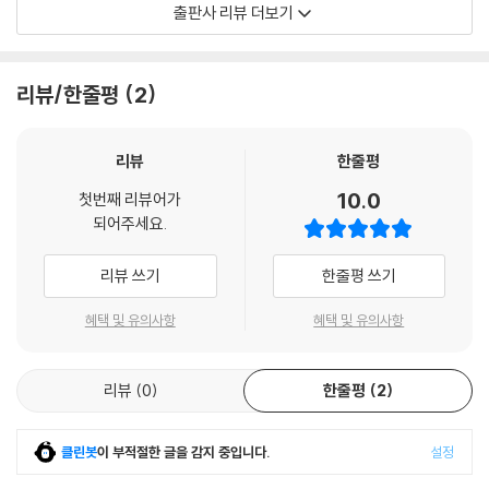
출판사 리뷰 더보기
:: 추천 독자
1) 초등학생부터 중고등학생까지 십대들이 무리 없이 학습할 수 있는 교재
리뷰/한줄평
2
입니다.
2) 교사와 부모들이 먼저 개념을 파악할 수 있도록 교사용을 준비했습니
다.
리뷰
한줄평
3) 교리 공부를 시작하려는 교회 주일학교 담당 목회자들에게 추천합니
10.0
첫번째 리뷰어가
다.
되어주세요.
리뷰 쓰기
한줄평 쓰기
혜택 및 유의사항
혜택 및 유의사항
리뷰
0
한줄평
2
클린봇
이 부적절한 글을 감지 중입니다.
설정