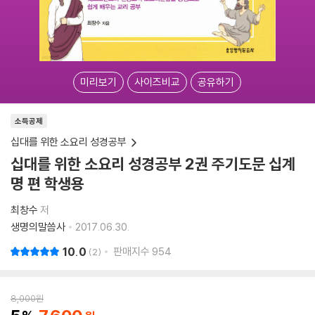
미리보기
사이즈비교
공유하기
소득공제
십대를 위한 소요리 성경공부
십대를 위한 소요리 성경공부 2권 주기도문 십계
명 편 학생용
최창수
저
생명의말씀사
2017.06.30.
10.0
판매지수
954
2
8,000
원