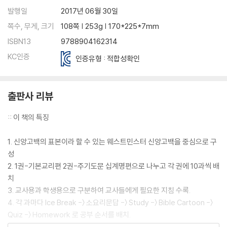
발행일
2017년 06월 30일
쪽수, 무게, 크기
108쪽 | 253g | 170*225*7mm
ISBN13
9788904162314
KC인증
인증유형 : 적합성확인
출판사 리뷰
:: 이 책의 특징
1. 신앙고백의 표본이라 할 수 있는 웨스트민스터 신앙고백을 중심으로 구
성
2. 1권-기본교리편 2권-주기도문 십계명편으로 나누고 각 권에 10과씩 배
치
3. 교사용과 학생용으로 구분하여 교사들에게 필요한 지침 수록.
4. 각 과마다 Ice Break -〉 소요리문답 -〉 Study -〉 Bible Cartoon -〉
Quiz -〉 Homework 로 공부 순서를 배치.
5. 아이들에게 친근하고 재미있는 컬러 일러스트