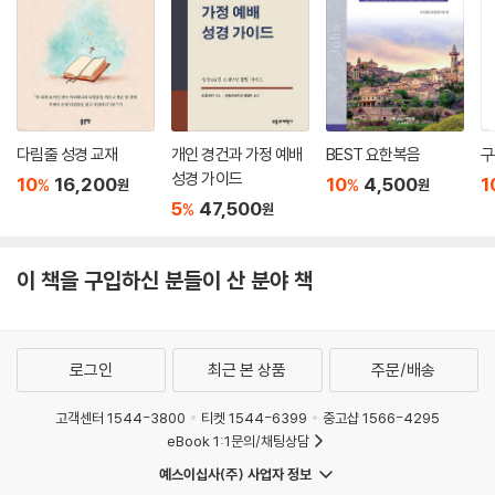
다림줄 성경 교재
개인 경건과 가정 예배
BEST 요한복음
구
성경 가이드
10
16,200
10
4,500
1
%
%
원
원
5
47,500
%
원
이 책을 구입하신 분들이 산 분야 책
로그인
최근 본 상품
주문/배송
고객센터 1544-3800
티켓 1544-6399
중고샵 1566-4295
eBook 1:1문의/채팅상담
예스이십사(주) 사업자 정보