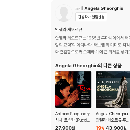
노래
Angela Gheorghiu
관심작가 알림신청
안젤라 게오르규
안젤라 게오르규는 1965년 루마니아에서 태
랑의 묘약'의 아디나와 '라보엠'의 미미로 각
와 결혼함으로써 오페라 계에 큰 화제를 낳기도
Angela Gheorghiu
의 다른 상품
Antonio Pappano 푸
Angela Gheorghiu
치니: 토스카 (Puccini:
안젤라 게오르규 푸치
Tosca)
니 오페라 작품집 (A 
27,900
19
43,900
%
원
원