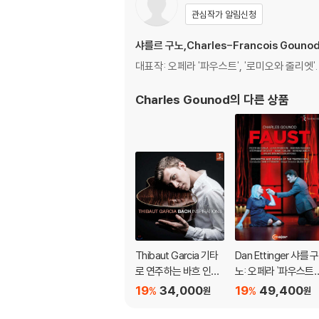
관심작가 알림신청
샤를르 구노,Charles-Francois Gouno
대표작: 오페라 '파우스트', '로미오와 줄리엣'
Charles Gounod
의 다른 상품
Thibaut Garcia 기타
Dan Ettinger 샤를 구
로 연주하는 바흐 인스
노: 오페라 `파우스트`
퍼레이션 (Bach Inspir
(Charles Gounod: 
19
34,000
19
49,400
%
%
원
원
ations) [UHQCD]
pera `Faust `)