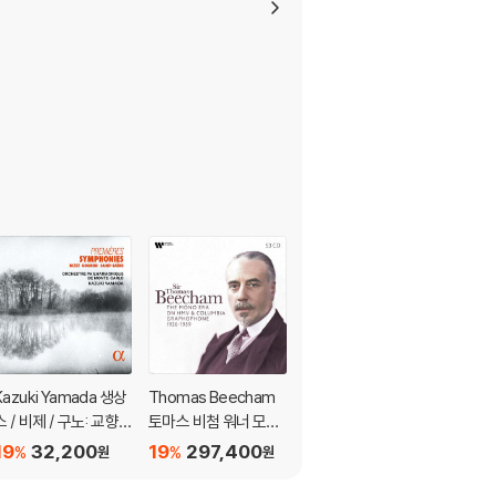
Kazuki Yamada 생상
Thomas Beecham
Kevin Amiel (케빈 아
스 / 비제 / 구노: 교향
토마스 비첨 워너 모노
미엘) - 무대 위에서 (B
곡집 (Bizet / Gouno
컬렉션 (Sir Thomas
ackstage)
19
32,200
19
297,400
19
25,700
%
%
%
원
원
원
d / Saint-Saens: Pre
Beecham - The Mo
mieres Symphonie
no Era on HMV & Col