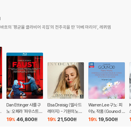
d
. 바흐의 '평균율 클라비어 곡집'의 전주곡을 딴 '아베 마리아', 레퀴엠
Dan Ettinger 샤를 구
Elsa Dreisig (엘사 드
Warren Lee 구노: 피
노: 오페라 `파우스트`
레이지) - 기원의 노래
아노 작품 (Gounod: P
O
Charles Gounod: Op
(Invocation)
iano Works - Roman
19
46,800
19
21,500
19
19,500
%
%
%
원
원
원
era `Faust `
tic Piano Vol.3)