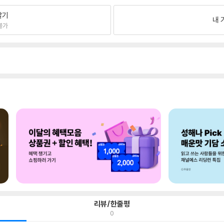
팔기
내 
불가
리뷰/한줄평
0