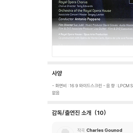
사양
- 화면비 : 16:9 와이드스크린 - 음 향 : LPCM 
없음
감독/출연진 소개
10
작곡
Charles Gounod