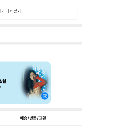
가게에서 팔기
배송/반품/교환