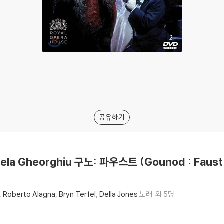
공유하기
gela Gheorghiu 구노: 파우스트 (Gounod : Faust
Roberto Alagna
Bryn Terfel
Della Jones
노래
외 5명