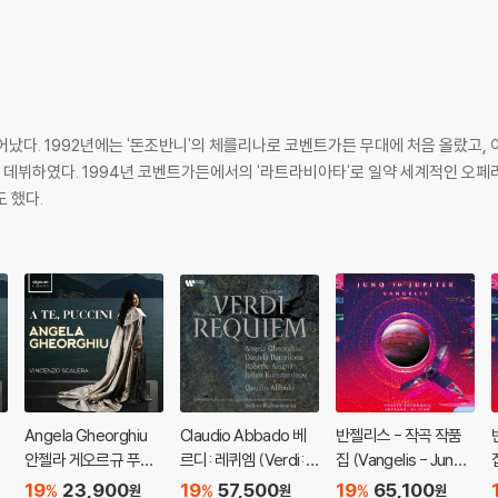
어났다. 1992년에는 '돈조반니'의 체를리나로 코벤트가든 무대에 처음 올랐고,
각 데뷔하였다. 1994년 코벤트가든에서의 '라트라비아타'로 일약 세계적인 오
 했다.
Angela Gheorghiu
Claudio Abbado 베
반젤리스 - 작곡 작품
안젤라 게오르규 푸치
르디: 레퀴엠 (Verdi: R
집 (Vangelis - Juno T
T
니 오페라 작품집 (A T
equiem) [2LP]
o Jupiter) [2LP]
o
19
23,900
19
57,500
19
65,100
%
%
%
원
원
원