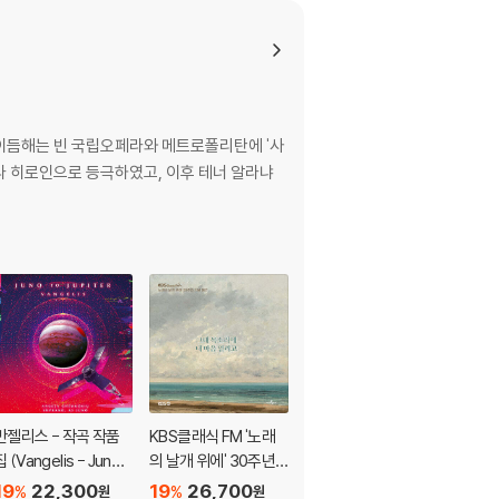
s)
umbia Graphophon
e 1926-1959) [53C
D 박스세트]
 이듬해는 빈 국립오페라와 메트로폴리탄에 '사
페라 히로인으로 등극하였고, 이후 테너 알라냐
반젤리스 - 작곡 작품
KBS클래식 FM '노래
Angela Gheorghiu
집 (Vangelis - Juno T
의 날개 위에' 30주년
안젤라 게오르규 가곡
 Jupiter)
기념 음반 - 그대 목소
집 '사랑의 기쁨' (Plaisi
19
22,300
19
26,700
19
22,300
%
%
%
원
원
원