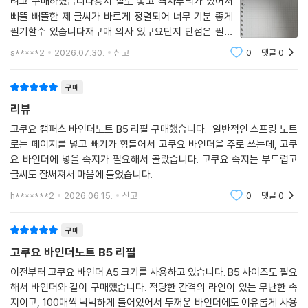
려고 구매하였습니다용지 질도 좋고 격자무늬가 있어서
삐뚤 빼뚤한 제 글씨가 바르게 정렬되어 너무 기분 좋게
필기할수 있습니다재구매 의사 있구요단지 단점은 필요
이상으로 많이 사서 쟁여놓는다는^^
s*****2
2026.07.30.
신고
0
댓글
0
구매
리뷰
고쿠요 캠퍼스 바인더노트 B5 리필 구매했습니다. 일반적인 스프링 노트
로는 페이지를 넣고 빼기가 힘들어서 고쿠요 바인더을 주로 쓰는데, 고쿠
요 바인더에 넣을 속지가 필요해서 골랐습니다. 고쿠요 속지는 부드럽고
글씨도 잘써져서 마음에 들었습니다.
h*******2
2026.06.15.
신고
0
댓글
0
구매
고쿠요 바인더노트 B5 리필
이전부터 고쿠요 바인더 A5 크기를 사용하고 있습니다. B5 사이즈도 필요
해서 바인더와 같이 구매했습니다. 적당한 간격의 라인이 있는 무난한 속
지이고, 100매씩 넉넉하게 들어있어서 두꺼운 바인더에도 여유롭게 사용