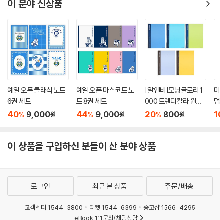
이 분야 신상품
예일 오픈 클래식 노트
예일 오픈 마스코트 노
[알앤비]모닝글로리 1
미
6권 세트
트 8권 세트
000 트렌디칼라 원링
덤
유선노트 낱개 1권/중
40
9,000
44
9,000
20
800
1
%
%
%
원
원
원
고생노트/스프링노트
이 상품을 구입하신 분들이 산 분야 상품
로그인
최근 본 상품
주문/배송
고객센터 1544-3800
티켓 1544-6399
중고샵 1566-4295
eBook 1:1문의/채팅상담