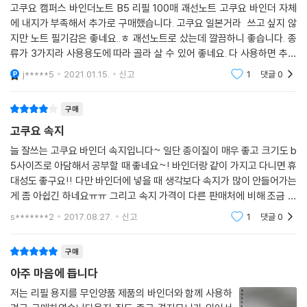
고쿠요 캠퍼스 바인더노트 B5 리필 100매 괘선노트 고쿠요 바인더 자체
에 내지가 부족해서 추가로 구매했습니다. 고쿠요 일본거라 쓰고 싶지 않
지만 노트 필기감은 좋네요..ㅎ 괘선노트로 샀는데 깔끔하니 좋습니다. 종
류가 3가지라 사용용도에 따라 골라 살 수 있어 좋네요. 다 사용하면 추가
로 구매해야겠어요..ㅎ 예스24 배송이라 책이랑 같이 주문할 수 있어 좋습
j*****5
2021.01.15.
신고
1
댓글
0
니다.
구매
고쿠요 속지
늘 잘쓰는 고쿠요 바인더 속지입니다~ 일단 종이질이 매우 좋고 크기도 b
5사이즈로 아담해서 공부할 때 좋네요~! 바인더랑 같이 가지고 다니면 휴
대성도 좋구요!! 다만 바인더에 넣을 때 생각보다 속지가 많이 안들어가는
게 좀 아쉽긴 하네요ㅠㅠ 그리고 속지 가격이 다른 판매처에 비해 조금 더
비싼 것 같기도 해요ㅠㅠ 다른 책이랑 같이 사느라 여기서 구매하긴 했는
s*******2
2017.08.27.
신고
1
댓글
0
데...아무튼 좋은
구매
아주 마음에 듭니다
저는 리필 용지를 무인양품 제품의 바인더와 함께 사용하