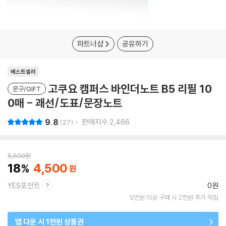
파트너샵
공유하기
베스트셀러
고쿠요 캠퍼스 바인더노트 B5 리필 10
문구/GIFT
0매 - 괘선/도표/문장노트
9.8
판매지수
2,466
27
5,500
원
18
4,500
YES포인트
0원
5만원 이상 구매 시 2천원 추가 적립
앱 다운 시 1천원 상품권