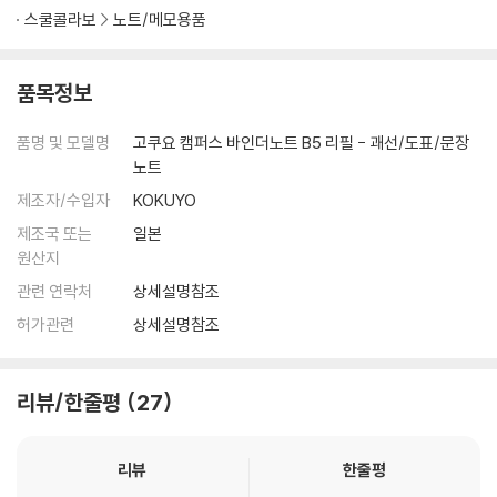
스쿨콜라보
노트/메모용품
품목정보
품명 및 모델명
고쿠요 캠퍼스 바인더노트 B5 리필 - 괘선/도표/문장
노트
제조자/수입자
KOKUYO
제조국 또는
일본
원산지
관련 연락처
상세설명참조
허가관련
상세설명참조
리뷰/한줄평
27
리뷰
한줄평