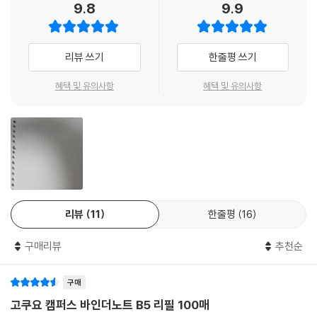
9.8
9.9
리뷰 쓰기
한줄평 쓰기
혜택 및 유의사항
혜택 및 유의사항
리뷰
11
한줄평
16
구매리뷰
추천순
구매
고쿠요 캠퍼스 바인더노트 B5 리필 100매