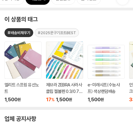
이 상품의 태그
#배송비채우기
#2025문구기프트BEST
엘리트 스프링 유선노
제브라 ZEBRA 사라사
e-미래샤프(수능샤
인
트
클립 젤볼펜 0.3/0.7m
프) 색상랜덤배송
크
m
1,500
17
1,500
1,500
3
%
원
원
원
업체 공지사항