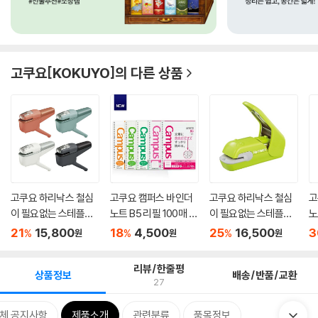
고쿠요[KOKUYO]
의 다른 상품
고쿠요 하리낙스 철심
고쿠요 캠퍼스 바인더
고쿠요 하리낙스 철심
고
이 필요없는 스테플러 1
노트 B5 리필 100매 -
이 필요없는 스테플러
노
0매...
괘선...
프레...
21
15,800
18
4,500
25
16,500
3
%
%
%
원
원
원
리뷰/한줄평
상품정보
배송/반품/교환
27
체 공지사항
제품소개
관련분류
품목정보