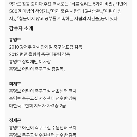
시합분석14 훈련 분석과 피드백
역가로 활동 중이다.주요 역서로는 『뇌를 살리는 5가지 비밀』,『1년에
시합분석15 잘못된 트레이닝의 전형적인 예
500권 마법의 책읽기』,『머리 좋은 사람의 15분 습관』,『어린이 병
시합분석16 시합 분석 시험
사』, 『힘들이지 않고 공부를 계속하는 사람의 시간술』등이 있다.
감수자 소개
제3장 공격 과제 해결 프로그램
CASE 1>>골키퍼부터 공격을 전개할 수 없다
홍명보
CASE 2>>수비수부터 패스가 연결되지 않는다
2010 광저우 아시안게임 축구대표팀 감독
CASE 3>>공을 앞으로 보낼 수 없다
2012 런던 올림픽 축구대표팀 감독
CASE 4>>미드필드의 공간이 좁아진다
홍명보 장학재단 이사장
CASE 5>>공을 공격지역으로 가져가지 못한다
홍명보 어린이 축구교실 총감독,
CASE 6>>포워드의 패스 받는 방법이 나쁘다
CASE 7>>미드필더가 포워드에게 공은 주지만 고립될 경우에는 지원하
최재호
지 않는다
홍명보 어린이 축구교실 서초센터 코치
CASE 8>>슈팅으로 마무리하기 어렵
홍명보 축구교실 서초센터 선수반 감독
CASE 9>>공격이 중앙에 편중되어 슈팅하기 어렵다
대한축구협회 지도자 자격증 2급
칼럼02 그들은 왜 질문하지 않는가?
정재곤
제4장 수비 과제 해결 프로그램
홍명보 어린이 축구교실 수원센터 코치
CASE 1>>최전방의 압박이 어렵다
홍명보 축구교실 수원센터 선수반 감독