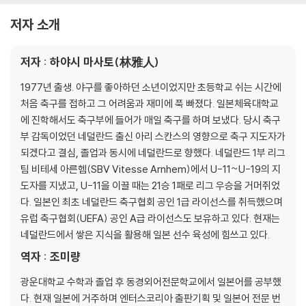
제2장 “팀의 과제를 생각한다” 시합 분석법
저자 소개
시합분석01 기본적인 시합의 흐름
시합분석02 분석에 반드시 필요한 5W
저자 : 하야시 마사토(林雅人)
시합분석03 시합을 관찰하는 눈을 기른다
분석표 작성하기
1977년 출생. 야구를 좋아하던 소년이었지만 초등학교 쉬는 시간에
시합분석01 시합의 기본 정보
처음 축구를 접하고 그 어려움과 재미에 푹 빠졌다. 일본체육대학교
시합분석02 시합 시작 시의 포메이션
에 진학해서도 축구부에 들어가 매일 축구를 하며 보냈다. 당시 축구
시합분석03 시합 전체의 흐름 (전반)
부 감독이었던 네덜란드 출신 아리 스칸스의 영향으로 축구 지도자가
시합분석04 시합 전체의 흐름 (후반)
되겠다고 결심, 졸업과 동시에 네덜란드로 향했다. 네덜란드 1부 리그
시합분석05 장면1>볼 포제션 오퍼넌트
팀 비테세 아른헴(SBV Vitesse Arnhem)에서 U-11~U-19의 지
시합분석06 장면2>수비→공격 전환 시
도자를 지냈고, U-11을 이끌 때는 21승 1패로 리그 우승을 거머쥐었
시합분석07 장면3>볼 포제션 (공격할 때)
다. 일본인 최초 네덜란드 축구협회 공인 1급 라이선스를 취득했으며
시합분석08 장면4>공격→수비 전환 시
유럽 축구협회(UEFA) 공인 A급 라이선스도 보유하고 있다. 현재는
시합분석09 전개 변경 + 교체 선수
네덜란드에서 쌓은 지식을 활용해 일본 선수 육성에 힘쓰고 있다.
시합분석10 세트 플레이
역자 : 조미량
시합분석11 득점 장면
시합분석12 시합을 분석해 문제점 찾기
광운대학교 수학과 졸업 후 동경외어전문학교에서 일본어를 공부했
시합분석13 초급~중급 레벨의 분석
다. 현재 일본에 거주하며 엔터스코리아 출판기획 및 일본어 전문 번