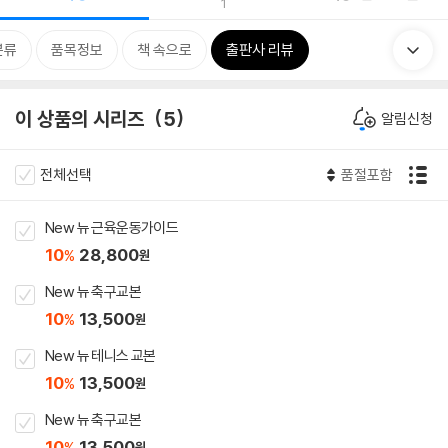
1
분류
품목정보
책 속으로
출판사 리뷰
이 상품의 시리즈
5
알림신청
전체선택
품절포함
New 뉴 근육운동가이드
10
28,800
%
원
New 뉴 축구교본
10
13,500
%
원
New 뉴 테니스 교본
10
13,500
%
원
New 뉴 축구교본
10
13,500
%
원