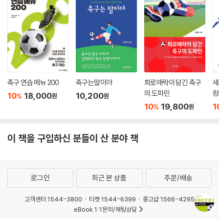
축구 연습 메뉴 200
축구는말이야
희로애락이 담긴 축구
세
의 도파민
랑
10
18,000
10,200
%
원
원
10
19,800
1
%
원
이 책을 구입하신 분들이 산 분야 책
로그인
최근 본 상품
주문/배송
고객센터 1544-3800
티켓 1544-6399
중고샵 1566-4295
eBook 1:1문의/채팅상담