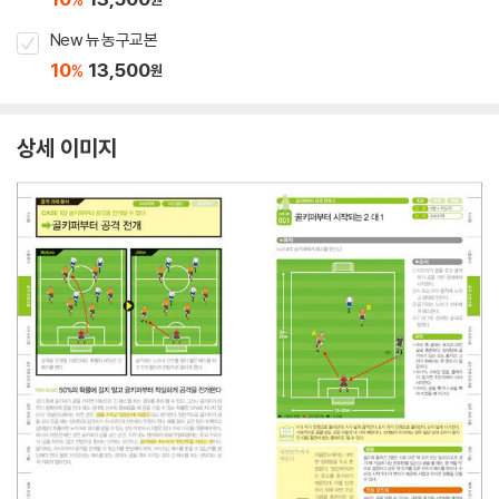
New 뉴 농구교본
10
13,500
%
원
상세 이미지