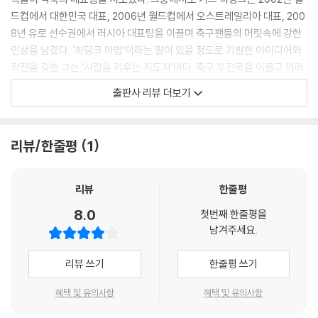
이것을 염두에 두고 훈련 프로그램을 짠다. 반면 ①을 바탕으로 짤 수 있는
드컵에서 대한민국 대표, 2006년 월드컵에서 오스트레일리아 대표, 200
훈련 프로그램은 축구 시합에 가깝다. 11 대 11을 기본으로 하며, 난이도 조
8년 유로 선수권에서 러시아 대표팀을 이끌며 축구팬들의 머릿속에 강한
절이나 공 터치 수를 늘리기 위해 4 대 4나 3 대 3 또는 1 대 1로 인원수를
인상을 남겼다. '히딩크 마법’이라는 말이 있을 정도로 기발한 아이디어와
변형하여 훈련하기도 한다. ‘드리블 능력 향상’처럼 개인 능력을 높이는 것
작전을 갖춘 그는 ‘사람을 키우는 지도자’이다. 축구 후진국을 이끌고 여러
이 아닌 ‘현재 상황 해결’이 목적이므로, 선수가 목적 달성을 위해 드리블을
축구 강국을 쓰러뜨린 업적이 이를 증명한다. 문제를 갖고 있던 팀이 본 실
출판사 리뷰 더보기
하든 패스를 하든 상관은 없다. 다만, 가장 좋은 판단으로 그 상황을 해결하
력을 발휘할 수 있도록 한다는 점에서 '선수 육성의 천재'라고 할 수 있다.
기만 하면 된다. 네덜란드에서는 ①을 기본으로 지도한다. 그렇다고 ②와
같은 반복 훈련을 전혀 안 하는 것은 아니다. 기본기가 없는 초급 선수에게
네덜란드 토털 사커의 핵심전술과 노하우를 담은 책!
리뷰/한줄평
1
는 반복 훈련을 시키기도 한다. 이 경우에는 훈련의 비중을 ①에 두고 일주
요한 크루이프, 거스 히딩크 등 세계적인 명장을 낳은 네덜란드 토털 사커
일에 한 번 정도 ②를 훈련한다.
의 핵심 전술과 지도법 상황 판단력과 경기 분석력을 키우는 훈련 프로그
--- p.20
램은 ‘스스로 생각하고 플레이하는 선수’와 ‘사람을 키우는 지도자’를 만든
리뷰
한줄평
다. 이 책에서는 철저한 분석과 체계적인 프로그램으로 배우는 네덜란드
8.0
역시 히딩크는 대단했다! 마술의 정체는 시합 준비력
첫번째 한줄평을
토털 사커의 모든 것을 공개한다.
남겨주세요.
“행운은 생각한 대로 가져올 수 있다.”
‘100명의 지도자가 있으면 100가지 전술이 있는 스포츠’가 바로 축구다.
이 말을 들었을 때, 나는 매우 큰 충격을 받았다. 2006년 독일 월드컵에서
따라서 같은 네덜란드 지도자라도 전술이 완전히 같을 순 없다. 그러나 그
리뷰 쓰기
한줄평 쓰기
일본을 3-1로 이기고 16강에 진출한 호주 대표팀. 당시 감독은 네덜란드
들이 구사하는 전술의 기본은 같다. 이 책에서 소개하는 사고방식과 연습
출신의 명장
프로그램은 10~20년이 지나도 축구를 지도할 때 기본적으로 사용할 것이
혜택 및 유의사항
혜택 및 유의사항
히딩크였다. 본 대회 전, 호주 대표팀은 네덜란드에서 최종 훈련을 했다. 그
다. 그 전술의 핵심과 노하우를 공개한다.
덕에 나는 그들의 연습을 직접 볼 수 있었다. 히딩크는 일본전을 염두에 두