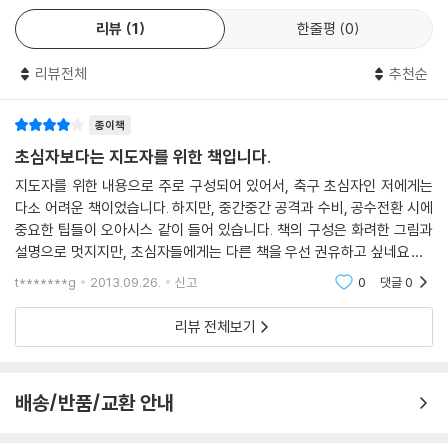
고 미드필더 자원을 하나씩 늘려 장신 포워드에게 긴 패스를 보내는, 말하
리뷰
1
한줄평
0
자면 파워플레이를 몇 번이고 훈련했다. 아마 이때 이미 동점 또는 역전을
노려야 한다는 것을 예상했을 것이다.실제 시합에서 무슨 일이 일어났는
리뷰전체
추천순
가? 일본이 전반 득점으로 1-0으로 이기고 있는 상황, 호주는 후반 절반
정도 지났을 때 장신 포워드를 투입했다. 그렇다, 네덜란드에서 철저히 훈
종이책
련한 파워플레이다. 이 전술이 맞아떨어져 호주는 단숨에 3득점에 성공했
초심자보다는 지도자를 위한 책입니다.
다. 이런 역전극을 펼치다 보니 ‘히딩크 마법’이란 말이 탄생했다. 칼럼의
지도자를 위한 내용으로 주로 구성되어 있어서, 축구 초심자인 저에게는
첫 문장은 마법이란 말을 들은 히딩크의 대답이다. 그가 일본전에서 보여
다소 어려운 책이었습니다. 하지만, 중간중간 공격과 수비, 공수전환 시에
준 것은 결코 마법이 아니다. 그의 탁월한 분석력과 그것을 팀에 녹아들게
중요한 팁들이 오아시스 같이 들어 있습니다. 책의 구성은 화려한 그림과
한 지도력이 있었기에 가능한 일이었다. 나는 히딩크의 ‘시합 준비’에 크게
설명으로 멋지지만, 초심자들에게는 다른 책을 우선 권유하고 싶네요~ ^
감명 받았다.
^;
t*******g
2013.09.26.
신고
0
댓글
0
[네덜란드에서 배운다] 실전에서 어떻게 활용할 것인지를 파악하는 것이
‘시합을 준비하는 열쇠’다.
리뷰 전체보기
--- p.192
배송/반품/교환 안내