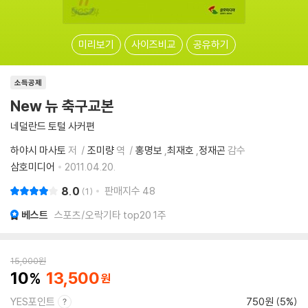
미리보기
사이즈비교
공유하기
소득공제
New 뉴 축구교본
네덜란드 토털 사커편
하야시 마사토
저
조미량
역
홍명보
,
최재호
,
정재곤
감수
삼호미디어
2011.04.20.
8.0
판매지수
48
1
베스트
스포츠/오락기타 top20 1주
15,000
원
10
13,500
YES포인트
750원 (5%)