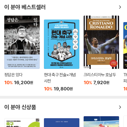
이 분야 베스트셀러
정답은 있다
현대 축구 전술×개념
크리스티아누 호날두
T
사전
피
10
16,200
10
7,920
%
%
원
원
10
19,800
1
%
원
이 분야 신상품