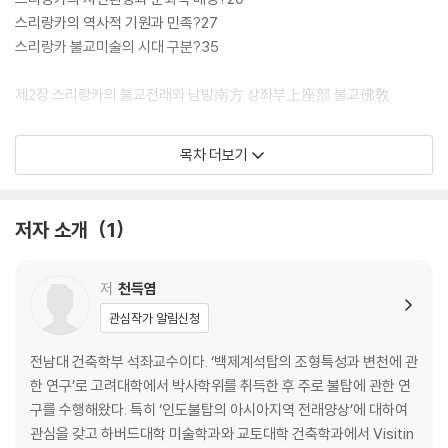
스리랑카의 역사적 기원과 민족?27
스리랑카 불교미술의 시대 구분?35
제2장 스리랑카의 불교전래와 남방南方 상좌부上座部 불교佛敎
생존 시 붓다의 스리랑카 방문과 그 흔적?38
목차 더보기
불교경전의 정리와 결집?40
인도불교의 스리랑카 전래?42
'3차결집'과 남방南方 상좌부上座部 불교佛敎?45
저자 소개
1
제3장 이민족의 스리랑카 침입과 민족적 갈등
저
천득염
아누라다푸라왕국의 설립과 타밀족의 침입?50
관심작가 알림신청
싱할라왕조의 두 번째 수도 폴로나루와?54
종족간의 대립과 불교의 쇠퇴?56
전남대 건축학부 석좌교수이다. ‘백제계석탑의 조형특성과 변천에 관
서구 열강들의 침탈과 전통문화의 파괴?57
한 연구’로 고려대학에서 박사학위를 취득한 후 주로 불탑에 관한 연
캔디왕국의 설립과 서양인의 지배?60
구를 수행해왔다. 특히 ‘인도불탑의 아시아지역 전래양상’에 대하여
1948년 해방과 민족적 갈등?64
관심을 갖고 하버드대학 미술학과와 교토대학 건축학과에서 Visitin