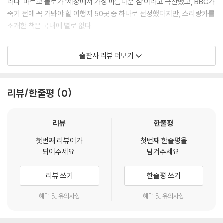
라다. 마르코 폴로가 ‘세상에서 가장 아름다운 섬’이라고 극찬했고, BBC가
콜롬보(Colombo)?234
죽기 전에 꼭 가봐야 할 여행지 50곳 중 하나로 선정했다지만, 스리랑카를
캘라니야(Kelaniya)?241
소개한 책은 국내에 별로 없다.
네곰보(Negombo)?242
마운트 라비니아(Dehiwala Mount Lavinia)?243
이 책은 스리랑카의 역사와 문화, 그리고 불교문화유적을 소개하고 있다.
출판사 리뷰 더보기
해양 스포츠 도시 하카두와(Hikkaduwa)?244
그동안 인도의 불탑이 아시아에서 어떻게 전이되었는가를 연구해 온 저자
네덜란드가 세운 항구도시 갈레(Galle Dutch Fort)?246
가 4년 전에 펴낸 『인도 불탑의 의미와 형식』에 이은 두 번째 책이다. 스리
마타라(Matara)?249
랑카의 자연환경과 역사, 불교전래와 남방 상좌부 불교, 이민족의 침입과
리뷰/한줄평
0
탕갈라(Tangalla)?250
민족적 갈등, 다양한 문화와 볼거리, 전통문화유산, 불탑의 형식, 그리고
소금 생산지 함반토타(Hambantota)와
스리랑카의 주요 도시까지 연구서이지만 딱딱하지 않고 재미있으며 깊이
팃사마하라마(Tissamaharama)불탑?252
까지 갖추었다.
리뷰
한줄평
스리랑카 종교들의 성지 카타라가마(Kataragama)?254
첫번째 리뷰어가
첫번째 한줄평을
북부 자프나(Jaffna)지역?255
기원전 3세기경에 불교가 도입된 스리랑카는 국민의 대다수가 불교를 신
되어주세요.
남겨주세요.
봉하는 나라다. 곳곳에 불교문화유적이 자리하고 있지만 역사적 시련을 겪
참고문헌?258
었기에 전통과 현대, 동서양의 문화가 혼재되어 있다. 서구열강들이 침탈
리뷰 쓰기
한줄평 쓰기
하면서 스리랑카의 고유한 정체성은 부침을 거듭했고, 오래전부터 있었던
민족 간의 갈등이 현대에 이르러 더욱 심해져 수많은 인명이 살상되기도
혜택 및 유의사항
혜택 및 유의사항
했다. 그리고 스리랑카는 아직도 내전의 아픈 상처가 치유되지 않고 있다.