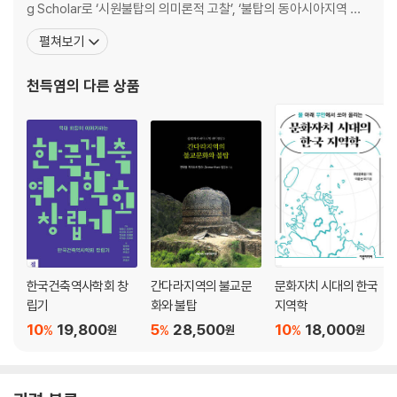
싱할라족과 LTTE(타밀족 무장 단체)의 내전?66
g Scholar로 ‘시원불탑의 의미론적 고찰’, ‘불탑의 동아시아지역 전
인도의 개입과 실패, 2009년 전쟁의 종료?69
래’라는 주제의 연구를 하였다. 대표적인 저술로는 『은일과 사유의 공
펼쳐보기
간 소쇄원』, 『운주사』, 『전탑』, 『백제계석탑연구』, 『한국의 건축문화
제4장 스리랑카의 다양한 문화와 볼거리
재』, 『광주건축 100년』, 『전남의 석탑』, 『인도불탑의 형식과 전래양
천득염
의 다른 상품
상』, 『동양의 진주 스리랑카의
스리랑카의 풍습과 축제?74
세계인들의 차, 실론 티(Ceylon Tea)?85
스리랑카의 다양한 문화와 볼거리?91
제5장 스리랑카의 전통문화유산
스리랑카의 세계문화유산?100
상좌부불교의 스리랑카와 최초의 수도 아누라다푸라 신성도시
(Sacred City of Anuradhapura)?104
한국건축역사학회 창
간다라지역의 불교문
문화자치 시대의 한국
스리랑카 최초 불교성지, 미힌탈레(Mihintale)?133
립기
화와 불탑
지역학
두 번째 수도 폴로나루와 고대도시
10
19,800
5
28,500
10
18,000
%
%
%
원
원
원
(Ancient Kingdom of Polonnaruwa)?148
요새궁전 시기리야(Lion Rock Citadel, Sigiriya) ?178
담블라 황금석굴사원