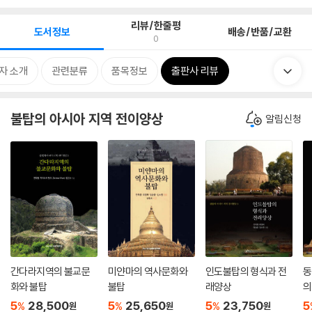
리뷰/한줄평
도서정보
배송/반품/교환
0
자 소개
관련분류
품목정보
출판사 리뷰
불탑의 아시아 지역 전이양상
알림신청
간다라지역의 불교문
미얀마의 역사문화와
인도불탑의 형식과 전
동
화와 불탑
불탑
래양상
의
5
28,500
5
25,650
5
23,750
5
%
%
%
원
원
원