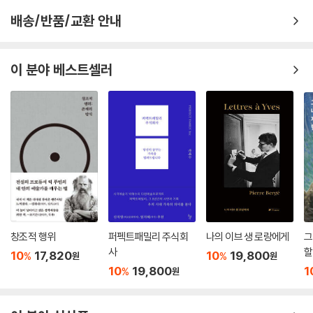
불교미술을 이해하려면 불교사원과 그 안의 중심적 위치에 자리하고 있는
배송/반품/교환 안내
불탑을 이해해야 한다. 그간 인도 주변 국가들의 불교미술 연구는 서구의
학자들이 시작하고 주도해 왔다. 물론 근세기에는 일본인들의 업적도 많
다. 그럼에도 스리랑카에 관련된 자료나 연구업적은 그리 많지 않다. 그런
이 분야 베스트셀러
까닭에 불교건축의 한 분야, 다소 미시적인 불탑에 대한 관심을 큰 주제인
불교미술 전반으로 확대하기에는 어려움이 적지 않았다고 저자는 토로한
다. 특히 석조로 된 유적은 잘 남아 있으나 벽돌로 조적된 불탑유적들은 대
부분 최하부의 모습만을 확인하고 그 위에 새롭게 복원한 것들이 많아 진
정성에 있어서 다소 의문이 생긴다고 지적했다. 이 책의 ‘제6장 스리랑카
불탑의 형식’은 문화재연구소 허지혜 씨가 썼다.
저자는 수 년 동안 티베트, 미얀마, 스리랑카, 네팔, 라오스, 인도 등 여러
나라의 불탑을 조사해 왔다. 앞으로 네팔, 미얀마, 태국의 불교유적을 책으
로 펴낼 계획이다.
창조적 행위
퍼펙트패밀리 주식회
나의 이브 생 로랑에게
그
사
할
10
17,820
10
19,800
%
%
원
원
10
19,800
1
%
원