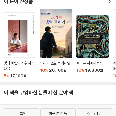
이 분야 신상품
빛과 바람의 지휘자 조
드라마 멘탈 트레이닝
호모 부시마니쿠스
이
대용
화
10
26,100
10
19,800
%
%
원
원
5
17,100
1
%
원
이 책을 구입하신 분들이 산 분야 책
로그인
최근 본 상품
주문/배송