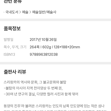
관련 분류
(Golden Dambulla Rock Temple)?183
중세 왕도 캔디(Kandy)와 불치사佛齒寺
국내도서
예술
예술일반/예술사
(Sri Dalada Maligawa)?198
패엽경이 만들어진 아루비하라 석굴사원
(MATALE & Aluvihara Cave Temple)?204
품목정보
대승불교의 흔적 웰라와야와 부두루바가라
(Wellawaya & Buduruvagala)?206
발행일
2017년 10월 26일
부처의 세 번째 방문지 켈라니야의
쪽수, 무게, 크기
264쪽 | 602g | 128*188*20mm
라자 마하 비하라(Raja Maha Vihara)사원?207
ISBN13
9788963812038
제6장 스리랑카 불탑의 형식
출판사 리뷰
스리랑카 불탑의 출현과 초기형식?212
스리랑카 돔 형식 불탑의 구성요소?216
스리랑카의 역사와 문화, 그 불교문화와 불탑
불탑 주변의 시설?221
-불탑의 아시아 지역 전이양상 두 번째 권,
스리랑카 불탑의 유형?225
-30여 년 연구의 결실, 다양한 컬러 사진과 함께 엮어
제7장 스리랑카의 주요 도시
동양의 진주’라 불려온 스리랑카는 인도의 남쪽 인도양에 있는 작은 섬나