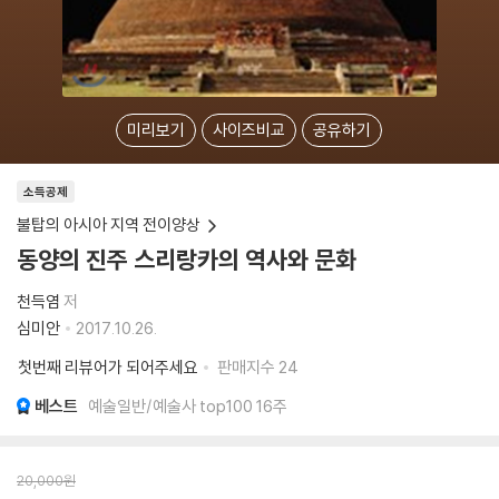
미리보기
사이즈비교
공유하기
소득공제
불탑의 아시아 지역 전이양상
동양의 진주 스리랑카의 역사와 문화
천득염
저
심미안
2017.10.26.
첫번째 리뷰어가 되어주세요
판매지수
24
베스트
예술일반/예술사 top100 16주
20,000
원