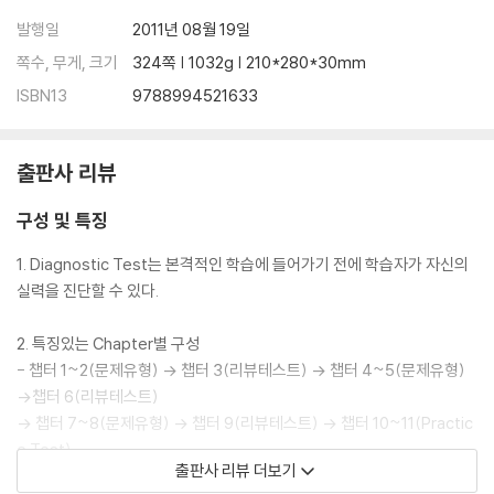
발행일
2011년 08월 19일
쪽수, 무게, 크기
324쪽 | 1032g | 210*280*30mm
ISBN13
9788994521633
출판사 리뷰
구성 및 특징
1. Diagnostic Test는 본격적인 학습에 들어가기 전에 학습자가 자신의
실력을 진단할 수 있다.
2. 특징있는 Chapter별 구성
- 챕터 1~2(문제유형) → 챕터 3(리뷰테스트) → 챕터 4~5(문제유형)
→챕터 6(리뷰테스트)
→ 챕터 7~8(문제유형) → 챕터 9(리뷰테스트) → 챕터 10~11(Practic
e Test)
출판사 리뷰 더보기
3. Achievement Test는 실제 TOEFL Junior 시험과 동일한 형식으로