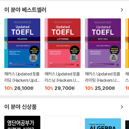
이 분야 베스트셀러
해커스 Updated 토플
해커스 Updated 토플
해커스 Updated 토플
해
리딩 (Hackers Upda
리스닝 (Hackers Up
라이팅 (Hackers Up
스
ted TOEFL READIN
dated TOEFL LISTE
dated TOEFL WRITI
d
10
26,100
10
29,700
10
25,200
1
%
%
%
원
원
원
G)
NING)
NG)
K
이 분야 신상품