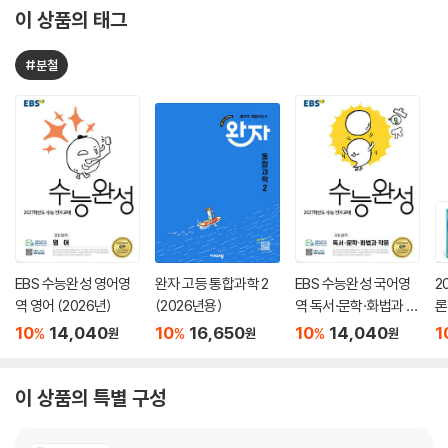
이 상품의 태그
#분철
EBS 수능완성 영어영
완자 고등 통합과학 2
EBS 수능완성 국어영
2
역 영어 (2026년)
(2026년용)
역 독서·문학·화법과 작
론
문 (2026년)
(
10
14,040
10
16,650
10
14,040
1
%
%
%
원
원
원
이 상품의 특별 구성