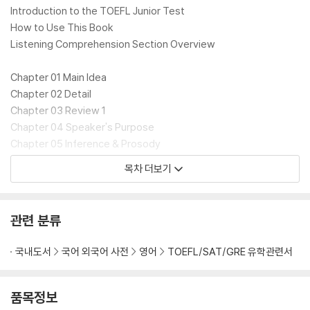
Introduction to the TOEFL Junior Test
How to Use This Book
Listening Comprehension Section Overview
Chapter 01 Main Idea
Chapter 02 Detail
Chapter 03 Review 1
Chapter 04 Speaker's Purpose
Chapter 05 Inference & Prosody
Chapter 06 Review 2
목차 더보기
Chapter 07 Prediction
Chapter 08 Rhetorical Device
Chapter 09 Review 3
관련 분류
Chapter 10 Practice Test 1
Chapter 11 Practice Test 2
국내도서
국어 외국어 사전
영어
TOEFL/SAT/GRE 유학관련서
Achievement Test
품목정보
정답 및 해설 - 별책