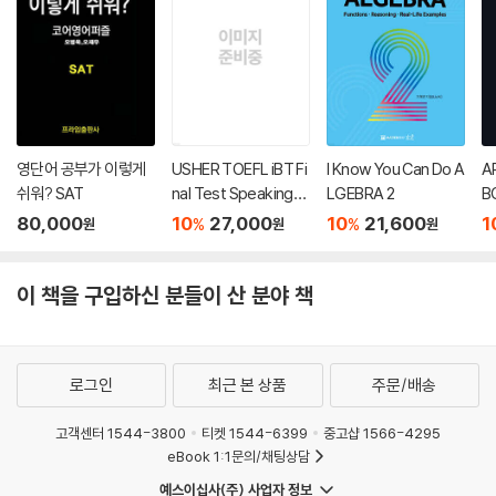
영단어 공부가 이렇게
USHER TOEFL iBT Fi
I Know You Can Do A
A
쉬워? SAT
nal Test Speaking
LGEBRA 2
B
(어셔 토플 파이널 테스
80,000
10
27,000
10
21,600
1
%
%
원
원
원
트 스피킹)
이 책을 구입하신 분들이 산 분야 책
로그인
최근 본 상품
주문/배송
고객센터 1544-3800
티켓 1544-6399
중고샵 1566-4295
eBook 1:1문의/채팅상담
예스이십사(주) 사업자 정보