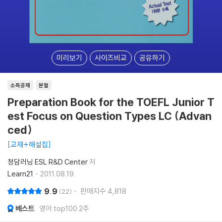
미리보기
사이즈비교
공유하기
소득공제
분철
Preparation Book for the TOEFL Junior T
est Focus on Question Types LC (Advan
ced)
교재+해설집
청담러닝 ESL R&D Center
저
Learn21
2011.08.19.
9.9
판매지수
4,818
22
베스트
영어 top100 2주