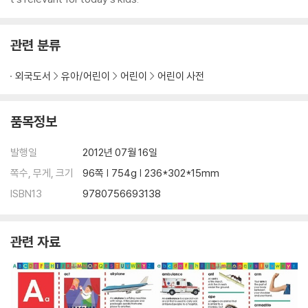
관련 분류
외국도서
유아/어린이
어린이
어린이 사전
품목정보
발행일
2012년 07월 16일
쪽수, 무게, 크기
96쪽 | 754g | 236*302*15mm
ISBN13
9780756693138
관련 자료