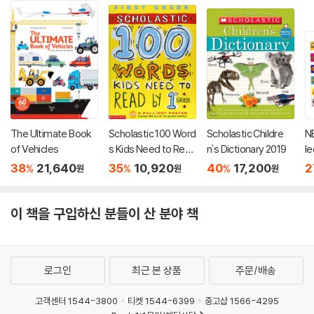
The Ultimate Book
Scholastic 100 Word
Scholastic Childre
N
of Vehicles
s Kids Need to Read
n's Dictionary 2019
l
by 1st Grade
이
38
21,640
35
10,920
40
17,200
2
%
%
%
원
원
원
n
이 책을 구입하신 분들이 산 분야 책
로그인
최근 본 상품
주문/배송
고객센터 1544-3800
티켓 1544-6399
중고샵 1566-4295