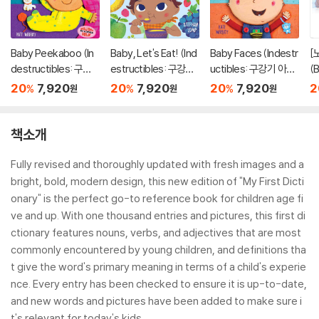
Baby Peekaboo (In
Baby, Let's Eat! (Ind
Baby Faces (Indestr
[
destructibles: 구강
estructibles: 구강기
uctibles: 구강기 아이
(
기 아이를 위한 츄잉북
아이를 위한 츄잉북 시
를 위한 츄잉북 시리즈)
+
20
7,920
20
7,920
20
7,920
2
%
%
%
원
원
원
시리즈)
리즈)
t
책소개
Fully revised and thoroughly updated with fresh images and a
bright, bold, modern design, this new edition of "My First Dicti
onary" is the perfect go-to reference book for children age fi
ve and up. With one thousand entries and pictures, this first di
ctionary features nouns, verbs, and adjectives that are most
commonly encountered by young children, and definitions tha
t give the word's primary meaning in terms of a child's experie
nce. Every entry has been checked to ensure it is up-to-date,
and new words and pictures have been added to make sure i
t's relevant for today's kids.