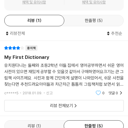
혜택 및 유의사항
혜택 및 유의사항
리뷰
1
한줄평
5
리뷰전체
추천순
종이책
My First Dictionary
유치원다니는 둘째와 초등2학년 아들.집에서 영어공부하면서 쉬운 영어
사전이 있으면 재밌게 공부할 수 있을것 같아서 구매하였어요크기는 큰 그
림책 사이즈에요. 사진과 함께 간단하게 설명이 나와있어서, 쉬운 사전을
찾는다면 추천드려요아이들과 차근차근 틈틈히 그림책처럼 보면서 읽어
주니 재밌어 하네요^^ 어린 유아들과 영어갓배운 저학년에게 추천드려
c*****5
2018.01.09.
신고
0
댓글
0
요!
리뷰 전체보기
리뷰
1
한줄평
5